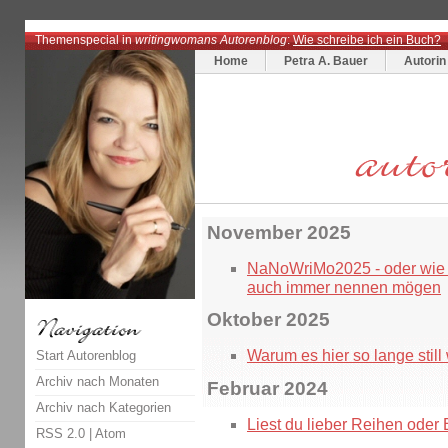
Themenspecial in
writingwomans Autorenblog
:
Wie schreibe ich ein Buch?
Home
Petra A. Bauer
Autorin
November 2025
NaNoWriMo2025 - oder wie 
auch immer nennen mögen
Oktober 2025
Warum es hier so lange still
Start Autorenblog
Archiv nach Monaten
Februar 2024
Archiv nach Kategorien
Liest du lieber Reihen oder
RSS 2.0
|
Atom