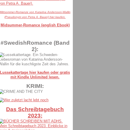
Mittsommer-Romanze von Katarina Andersson-Wallin
(Pseudonym von Petra A. Bauer) hier kaufen.
Midsummer-Romance (english Ebook)
#SwedishRomance (Band
2):
Lussekattertage hier kaufen oder gratis
mit Kindle Unlimited lesen.
KRIMI:
Das Schreibtagebuch
2023: