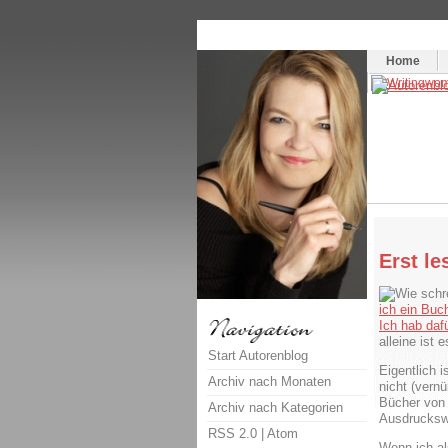
Themenspecial in
writingwomans Autorenbl
Home
Erst le
ich ein Buc
Ich hab dafü
alleine ist 
Start Autorenblog
Eigentlich 
Archiv nach Monaten
nicht (vernü
Bücher von 
Archiv nach Kategorien
Ausdrucksw
RSS 2.0
|
Atom
Wenn ich al