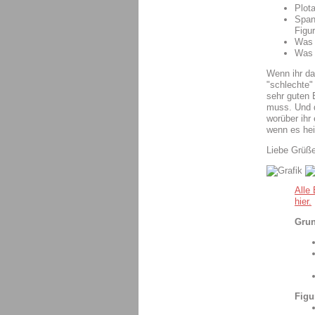
Plot
Span
Figu
Was 
Was 
Wenn ihr da
"schlechte"
sehr guten 
muss. Und d
worüber ihr
wenn es he
Liebe Grüß
Alle
hier.
Grun
Figu