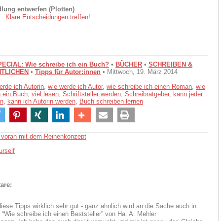
lung entwerfen (Plotten)
Klare Entscheidungen treffen!
CIAL: Wie schreibe ich ein Buch?
•
BÜCHER
•
SCHREIBEN &
TLICHEN
•
Tipps für Autor:innen
• Mittwoch, 19. März 2014
erde ich Autorin
,
wie werde ich Autor
,
wie schreibe ich einen Roman
,
wie
h ein Buch
,
viel lesen
,
Schriftsteller werden
,
Schreibratgeber
,
kann jeder
en
,
kann ich Autorin werden
,
Buch schreiben lernen
 voran mit dem Reihenkonzept
urself
are:
diese Tipps wirklich sehr gut - ganz ähnlich wird an die Sache auch in
“Wie schreibe ich einen Beststeller” von Ha. A. Mehler