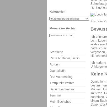
Schreibratg
nicht gehen
Kategorien:
Foto: Julien Cri
Bewuss
Monate im Archiv:
Ich erinner
beim Lesen 
er das mach
hatte ich s
vergessen, 
Startseite
bis ich schl
Petra A. Bauer, Berlin
Ich notiert
Autorin
Unklaren lie
Journalistin
Keine 
Das Autorenblog
Damit ihr mi
Treffpunkt Twitter
bestimmten 
BauernGartenFee
Mankell. Und
imitieren. D
Termine
schreiben, 
einem Buchc
Mein Buchshop
Simon Beck