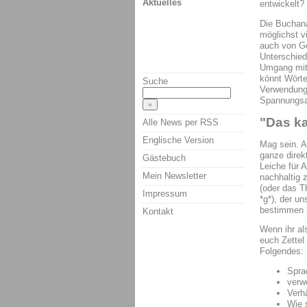
Aktuelles
entwickelt?
Die Buchana
möglichst v
auch von Gen
Unterschied
Umgang mit 
könnt Wörter
Suche
Verwendung)
Spannungsa
"Das ka
Alle News per RSS
Englische Version
Mag sein. A
ganze direk
Gästebuch
Leiche für 
Mein Newsletter
nachhaltig 
(oder das 
Impressum
*g*), der u
bestimmen 
Kontakt
Wenn ihr a
euch Zettel
Folgendes:
Sprac
verw
Verh
Wie 