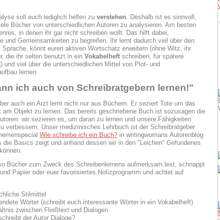
lyse soll euch lediglich helfen zu
verstehen
. Deshalb ist es sinnvoll,
iele Bücher von unterschiedlichen Autoren zu analysieren. Am besten
res, in denen ihr gar nicht schreiben wollt. Das hilft dabei,
e und Gemeinsamkeiten zu begreifen. Ihr lernt dadurch viel über den
Sprache, könnt euren aktiven Wortschatz erweitern (ohne Witz, ihr
, die ihr selten benutzt in ein
Vokabelheft
schreiben, für spätere
 und viel über die unterschiedlichen Mittel von Plot- und
ufbau lernen.
nn ich auch von Schreibratgebern lernen!"
ber auch ein Arzt lernt nicht nur aus Büchern. Er seziert Tote um das
t am Objekt zu lernen. Das bereits geschriebene Buch ist sozusagen die
Autoren: wir sezieren es, um daran zu lernen und unsere Fähigkeiten
zu verbessern. Unser medizinisches Lehrbuch ist der Schreibratgeber
Themenspecial
Wie schreibe ich ein Buch?
in writingwomans Autorenblog
ns die Basics zeigt und anhand dessen wir in den "Leichen" Gefundenes
können.
lso Bücher zum Zweck des Schreibenlernens aufmerksam lest, schnappt
 und Papier oder euer favorisiertes Notizprogramm und achtet auf
hliche Stilmittel
endete Wörter (schreibt euch interessante Wörter in ein Vokabelheft)
ältnis zwischen Fließtext und Dialogen
schreibt der Autor Dialoge?