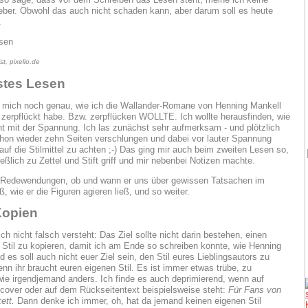
eber. Obwohl das auch nicht schaden kann, aber darum soll es heute
.
st, pixelio.de
tes Lesen
e mich noch genau, wie ich die Wallander-Romane von Henning Mankell
zerpflückt habe. Bzw. zerpflücken WOLLTE. Ich wollte herausfinden, wie
t mit der Spannung. Ich las zunächst sehr aufmerksam - und plötzlich
chon wieder zehn Seiten verschlungen und dabei vor lauter Spannung
auf die Stilmittel zu achten ;-) Das ging mir auch beim zweiten Lesen so,
ießlich zu Zettel und Stift griff und mir nebenbei Notizen machte.
e Redewendungen, ob und wann er uns über gewissen Tatsachen im
ß, wie er die Figuren agieren ließ, und so weiter.
Kopien
ch nicht falsch versteht: Das Ziel sollte nicht darin bestehen, einen
Stil zu kopieren, damit ich am Ende so schreiben konnte, wie Henning
 es soll auch nicht euer Ziel sein, den Stil eures Lieblingsautors zu
enn ihr braucht euren eigenen Stil. Es ist immer etwas trübe, zu
wie irgendjemand anders. Ich finde es auch deprimierend, wenn auf
over oder auf dem Rückseitentext beispielsweise steht:
Für Fans von
ett.
Dann denke ich immer, oh, hat da jemand keinen eigenen Stil