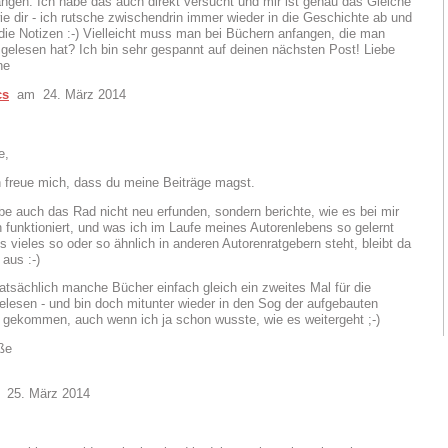
ngen. Ich habe das auch direkt versucht und mir ist genau das Gleiche
ie dir - ich rutsche zwischendrin immer wieder in die Geschichte ab und
die Notizen :-) Vielleicht muss man bei Büchern anfangen, die man
gelesen hat? Ich bin sehr gespannt auf deinen nächsten Post! Liebe
ne
cs
am 24. März 2014
e,
h freue mich, dass du meine Beiträge magst.
be auch das Rad nicht neu erfunden, sondern berichte, wie es bei mir
 funktioniert, und was ich im Laufe meines Autorenlebens so gelernt
 vieles so oder so ähnlich in anderen Autorenratgebern steht, bleibt da
 aus :-)
atsächlich manche Bücher einfach gleich ein zweites Mal für die
elesen - und bin doch mitunter wieder in den Sog der aufgebauten
gekommen, auch wenn ich ja schon wusste, wie es weitergeht ;-)
ße
25. März 2014