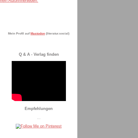
Mein Profil auf
Mastodon
(literatur.social)
Q & A - Verlag finden
Empfehlungen
...