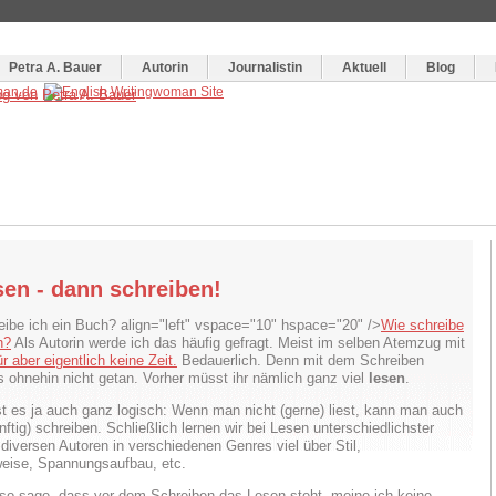
og
:
Wie schreibe ich ein Buch?
Petra A. Bauer
Autorin
Journalistin
Aktuell
Blog
sen - dann schreiben!
align="left" vspace="10" hspace="20" />
Wie schreibe
h?
Als Autorin werde ich das häufig gefragt. Meist im selben Atemzug mit
r aber eigentlich keine Zeit.
Bedauerlich. Denn mit dem Schreiben
es ohnehin nicht getan. Vorher müsst ihr nämlich ganz viel
lesen
.
ist es ja auch ganz logisch: Wenn man nicht (gerne) liest, kann man auch
nftig) schreiben. Schließlich lernen wir bei Lesen unterschiedlichster
diversen Autoren in verschiedenen Genres viel über Stil,
eise, Spannungsaufbau, etc.
so sage, dass vor dem Schreiben das Lesen steht, meine ich keine