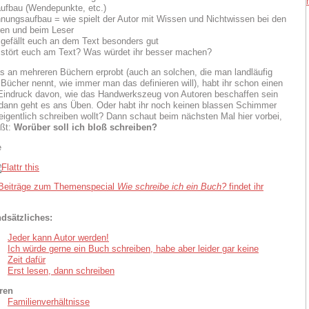
aufbau (Wendepunkte, etc.)
nungsaufbau = wie spielt der Autor mit Wissen und Nichtwissen bei den
ren und beim Leser
gefällt euch an dem Text besonders gut
stört euch am Text? Was würdet ihr besser machen?
s an mehreren Büchern erprobt (auch an solchen, die man landläufig
 Bücher nennt, wie immer man das definieren will), habt ihr schon einen
Eindruck davon, wie das Handwerkszeug von Autoren beschaffen sein
ann geht es ans Üben. Oder habt ihr noch keinen blassen Schimmer
 eigentlich schreiben wollt? Dann schaut beim nächsten Mal hier vorbei,
ißt:
Worüber soll ich bloß schreiben?
e
 Beiträge zum Themenspecial
Wie schreibe ich ein Buch?
findet ihr
dsätzliches:
Jeder kann Autor werden!
Ich würde gerne ein Buch schreiben, habe aber leider gar keine
Zeit dafür
Erst lesen, dann schreiben
ren
Familienverhältnisse