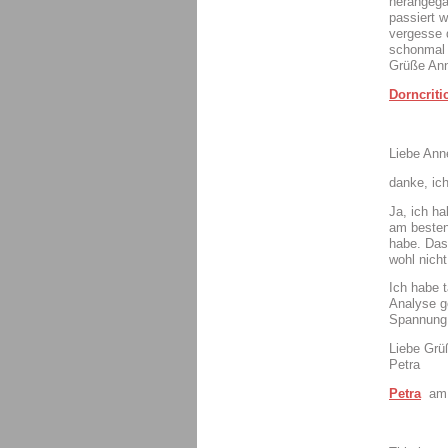
herangega
passiert w
vergesse 
schonmal 
Grüße An
Dorncriti
Liebe Ann
danke, ic
Ja, ich ha
am besten
habe. Dass
wohl nicht
Ich habe t
Analyse g
Spannung 
Liebe Grü
Petra
Petra
am 