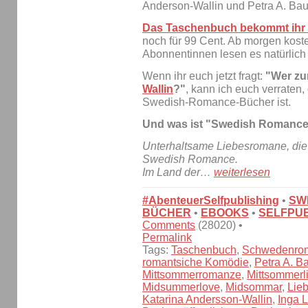
Das Taschenbuch bekommt ihr 
noch für 99 Cent. Ab morgen koste
Abonnentinnen lesen es natürlich
Wenn ihr euch jetzt fragt:
"Wer zur
Wallin
?"
, kann ich euch verraten
Swedish-Romance-Bücher ist.
Und was ist "Swedish Romanc
Unterhaltsame Liebesromane, die 
Swedish Romance.
Im Land der…
weiterlesen
#AbenteuerSelfpublishing
•
SW
BÜCHER
•
EBOOKS
•
SELFPUB
Comments
(28020) •
Permalink
Tags:
Taschenbuch
,
Schwedenro
romantsiche Komödie
,
Petra A. B
Mittsommerromanze
,
Mittsommerl
Midsummerlove
,
Midsommar
,
Lie
Katarina Andersson-Wallin
,
Inga 