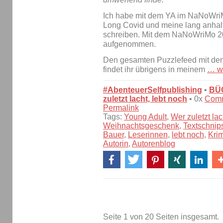
Ich habe mit dem YA im NaNoWr
Long Covid und meine lang anhalt
schreiben. Mit dem NaNoWriMo 20
aufgenommen.
Den gesamten Puzzlefeed mit d
findet ihr übrigens in meinem
…
w
#AbenteuerSelfpublishing
•
BÜ
zuletzt lacht, lebt noch
• 0x
Com
Permalink
Tags:
Young Adult
,
Wer zuletzt lac
Weihnachtsgeschenk
,
Textschnip
Bauer
,
Leserinnen
,
lebt noch
,
Krim
Autorin
,
Autorenblog
Seite 1 von 20 Seiten insgesamt.