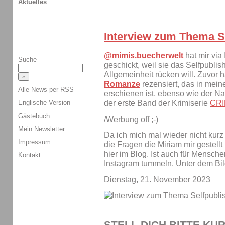
Aktuelles
Interview zum Thema S
@mimis.buecherwelt
hat mir via
Suche
geschickt, weil sie das Selfpubli
Allgemeinheit rücken will. Zuvor 
Romanze
rezensiert, das in mei
Alle News per RSS
erschienen ist, ebenso wie der 
der erste Band der Krimiserie
CRI
Englische Version
Gästebuch
/Werbung off ;-)
Mein Newsletter
Da ich mich mal wieder nicht kurz 
Impressum
die Fragen die Miriam mir gestell
hier im Blog. Ist auch für Menschen
Kontakt
Instagram tummeln. Unter dem Bild
Dienstag, 21. November 2023
STELL DICH BITTE KU