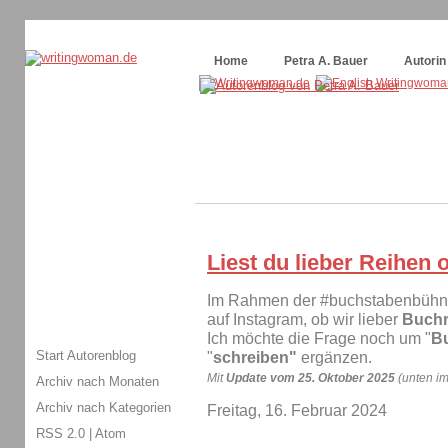
Themenspecial in
writingwomans Autorenblog
:
Wie schreibe ich ein Buch?
Home
Petra A. Bauer
Autorin
Liest du lieber Reihen
Im Rahmen der #buchstabenbühne 
auf Instagram, ob wir lieber
Buchr
Ich möchte die Frage noch um "
B
Start Autorenblog
"
schreiben"
ergänzen.
Mit
Update vom 25. Oktober 2025
(unten im
Archiv nach Monaten
Archiv nach Kategorien
Freitag, 16. Februar 2024
RSS 2.0
|
Atom