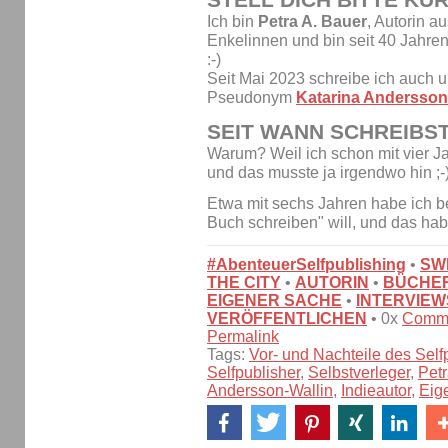
Ich bin
Petra A. Bauer
, Autorin a
Enkelinnen und bin seit 40 Jah
:-)
Seit Mai 2023 schreibe ich auch
Pseudonym
Katarina Andersson
SEIT WANN SCHREIBS
Warum? Weil ich schon mit vier J
und das musste ja irgendwo hin ;-
Etwa mit sechs Jahren habe ich b
Buch schreiben" will, und das h
#AbenteuerSelfpublishing
•
SW
THE CITY
•
AUTORIN
•
BÜCHE
EIGENER SACHE
•
INTERVIEW
VERÖFFENTLICHEN
• 0x
Comm
Permalink
Tags:
Vor- und Nachteile des Self
Selfpublisher
,
Selbstverleger
,
Petr
Andersson-Wallin
,
Indieautor
,
Eig