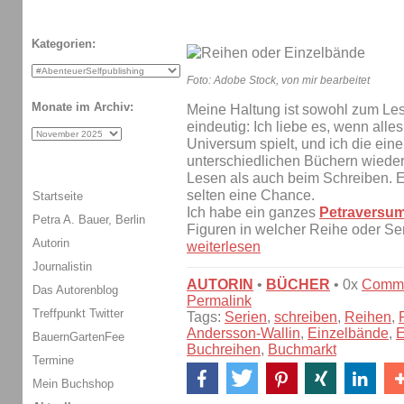
Kategorien:
Foto: Adobe Stock, von mir bearbeitet
Monate im Archiv:
Meine Haltung ist sowohl zum Le
eindeutig: Ich liebe es, wenn alle
Universum spielt, und ich die eine
unterschiedlichen Büchern wieder
Lesen als auch beim Schreiben. 
selten eine Chance.
Startseite
Ich habe ein ganzes
Petraversu
Petra A. Bauer, Berlin
Figuren in welcher Reihe oder Se
Autorin
weiterlesen
Journalistin
AUTORIN
•
BÜCHER
• 0x
Comm
Das Autorenblog
Permalink
Treffpunkt Twitter
Tags:
Serien
,
schreiben
,
Reihen
,
Andersson-Wallin
,
Einzelbände
,
E
BauernGartenFee
Buchreihen
,
Buchmarkt
Termine
Mein Buchshop