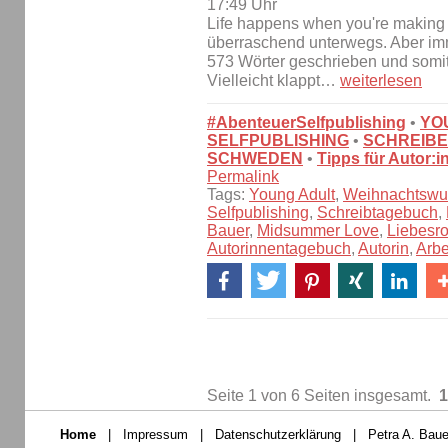
17:49 Uhr
Life happens when you're making p
überraschend unterwegs. Aber im
573 Wörter geschrieben und somit
Vielleicht klappt…
weiterlesen
#AbenteuerSelfpublishing
•
YO
SELFPUBLISHING
•
SCHREIBE
SCHWEDEN
•
Tipps für Autor:
Permalink
Tags:
Young Adult
,
Weihnachtswu
Selfpublishing
,
Schreibtagebuch
,
Bauer
,
Midsummer Love
,
Liebesr
Autorinnentagebuch
,
Autorin
,
Arbe
Seite 1 von 6 Seiten insgesamt.
1
Home
|
Impressum
|
Datenschutzerklärung
|
Petra A. Baue