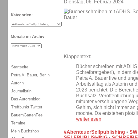
Dienstag, 06. Februar 2024
Kategorien:
Monate im Archiv:
Klappentext:
Bücher schreiben mit ADHS i
Startseite
Schreibratgeber!), in dem di
Petra A. Bauer, Berlin
Petra A. Bauer live und ung
Autorin
Arbeitsalltag als Autorin un
2023 berichtet. Die Bereich
Journalistin
Buchsatz, Veröffentlichung
Das Autorenblog
mitunter verschlungene Wege
Gehirn, sich nicht immer an 
Treffpunkt Twitter
möchte. Da entstehen plötzl
BauernGartenFee
weiterlesen
Termine
Mein Buchshop
#AbenteuerSelfpublishing
•
SW
SELFPUBLISHING
•
SCHREIBE