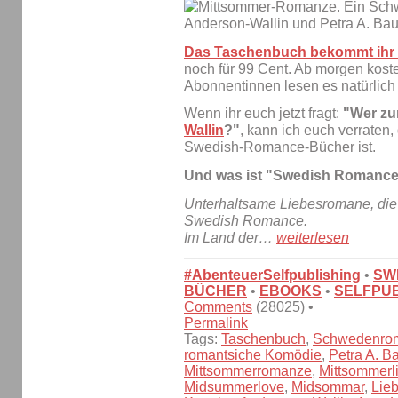
Das Taschenbuch bekommt ihr 
noch für 99 Cent. Ab morgen koste
Abonnentinnen lesen es natürlich
Wenn ihr euch jetzt fragt:
"Wer zur
Wallin
?"
, kann ich euch verraten
Swedish-Romance-Bücher ist.
Und was ist "Swedish Romanc
Unterhaltsame Liebesromane, die 
Swedish Romance.
Im Land der…
weiterlesen
#AbenteuerSelfpublishing
•
SW
BÜCHER
•
EBOOKS
•
SELFPUB
Comments
(28025) •
Permalink
Tags:
Taschenbuch
,
Schwedenro
romantsiche Komödie
,
Petra A. B
Mittsommerromanze
,
Mittsommerl
Midsummerlove
,
Midsommar
,
Lie