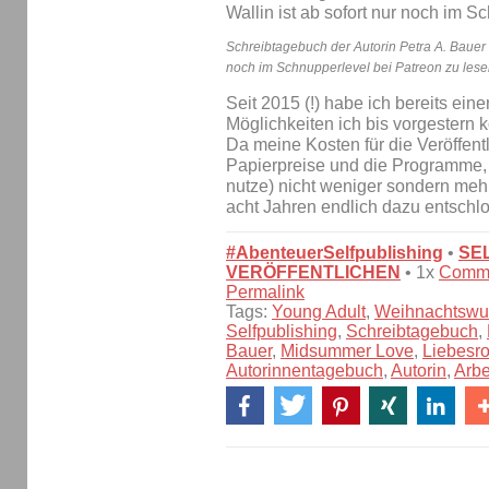
Schreibtagebuch der Autorin Petra A. Bauer |
noch im Schnupperlevel bei Patreon zu lese
Seit 2015 (!) habe ich bereits ein
Möglichkeiten ich bis vorgestern 
Da meine Kosten für die Veröffent
Papierpreise und die Programme, d
nutze) nicht weniger sondern meh
acht Jahren endlich dazu entsch
#AbenteuerSelfpublishing
•
SE
VERÖFFENTLICHEN
• 1x
Comm
Permalink
Tags:
Young Adult
,
Weihnachtswu
Selfpublishing
,
Schreibtagebuch
,
Bauer
,
Midsummer Love
,
Liebesr
Autorinnentagebuch
,
Autorin
,
Arbe