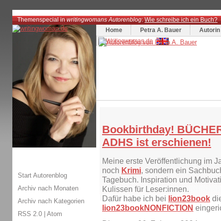
Themenspecial in
writingwomans Autorenblog
:
Wie schreibe ich ein Buch?
Home
Petra A. Bauer
Autorin
Bookbirthday! BÜCHE
ADHS ist erschienen!
Meine erste Veröffentlichung im J
noch
Krimi
, sondern ein Sachbuch
Start Autorenblog
Tagebuch. Inspiration und Motivatio
Archiv nach Monaten
Kulissen für Leser:innen.
Dafür habe ich bei
lion23book
di
Archiv nach Kategorien
lion23bookNONFICTION
eingeric
RSS 2.0
|
Atom