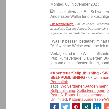
Montag, 06. November 2023
Lussekattertage
. Ein Schweden-Liebesrom
kuschligste Zeit des Jahres. Das ist der Link
signierte Bücher direkt bei mir bestellen könn
"Was ist besser" bedeutet im hart
"Auf welche Weise verdiene ich 
Verlage sind reine Wirtschaftsun
Publikumsverlage. Da werden Büc
jemand am schönsten findet, so
#AbenteuerSelfpublishing
•
SW
SELFPUBLISHING
• 0x
Commen
Permalink
Tags:
Wo verdienen Autoen mehr
Selfpublishing
,
Selbstverlegerin
,
Petra A. Bauer
,
Lussekattertage
,
l
Unlimited
,
Katarina Andersson-Wa