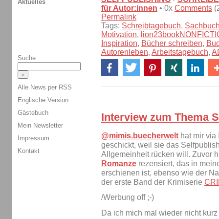
Aktuelles
für Autor:innen
• 0x
Comments
(
Permalink
Tags:
Schreibtagebuch
,
Sachbuc
Motivation
,
lion23bookNONFICT
Inspiration
,
Bücher schreiben
,
Bu
Autorenleben
,
Arbeitstagebuch
,
A
Suche
Alle News per RSS
Englische Version
Gästebuch
Interview zum Thema S
Mein Newsletter
@mimis.buecherwelt
hat mir via
Impressum
geschickt, weil sie das Selfpubli
Kontakt
Allgemeinheit rücken will. Zuvor 
Romanze
rezensiert, das in mei
erschienen ist, ebenso wie der 
der erste Band der Krimiserie
CRI
/Werbung off ;-)
Da ich mich mal wieder nicht kurz 