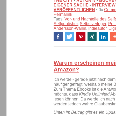
THE CITY
•
AUTORIN
•
BÜCHE
EIGENER SACHE
•
INTERVIEW
VERÖFFENTLICHEN
• 0x
Comm
Permalink
Tags:
Vor- und Nachteile des Self
Selfpublisher
,
Selbstverleger
,
Petr
Andersson-Wallin
,
Indieautor
,
Eig
Warum erscheinen mein
Amazon?
Ich werde - gerade jetzt nach de
häufiger gefragt, weshalb meine 
Zum Thema Ebooks ist die Antwort
möchte, dass
Kindle Unlimited
Abo
lesen können. Da werde ich nach 
werden jedoch wahre Glaubenskrie
Unten im Beitrag gibt es ein Upda