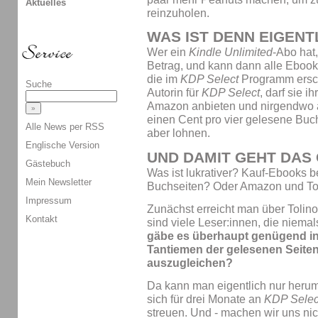
Aktuelles
reinzuholen.
WAS IST DENN EIGEN
Wer ein
Kindle Unlimited
-Abo hat,
Betrag, und kann dann alle Ebook
die im
KDP Select
Programm ersch
Suche
Autorin für
KDP Select
, darf sie 
Amazon anbieten und nirgendwo an
einen Cent pro vier gelesene Buch
Alle News per RSS
aber lohnen.
Englische Version
UND DAMIT GEHT DAS
Gästebuch
Was ist lukrativer? Kauf-Ebooks 
Mein Newsletter
Buchseiten? Oder Amazon und Toli
Impressum
Zunächst erreicht man über Tolin
Kontakt
sind viele Leser:innen, die niem
gäbe es überhaupt genügend in
Tantiemen der gelesenen Seite
auszugleichen?
Da kann man eigentlich nur herum
sich für drei Monate an
KDP Selec
streuen. Und - machen wir uns nich