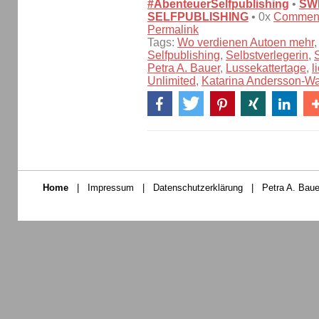
#AbenteuerSelfpublishing
•
SW
SELFPUBLISHING
• 0x
Commen
Permalink
Tags:
Wo verdienen Autoen mehr
Selfpublishing
,
Selbstverlegerin
,
Petra A. Bauer
,
Lussekattertage
,
l
Unlimited
,
Katarina Andersson-Wa
Home
|
Impressum
|
Datenschutzerklärung
|
Petra A. Baue