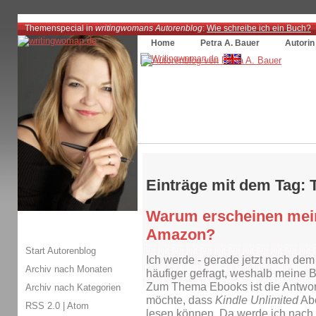
Themenspecial in
writingwomans Autorenblog
:
Wie schreibe ich ein Buch?
Home
Petra A. Bauer
Autorin
Einträge mit dem Tag: 
Warum erscheinen mein
Amazon?
Start Autorenblog
Ich werde - gerade jetzt nach de
Archiv nach Monaten
häufiger gefragt, weshalb meine 
Zum Thema Ebooks ist die Antwort
Archiv nach Kategorien
möchte, dass
Kindle Unlimited
Abo
RSS 2.0
|
Atom
lesen können. Da werde ich nach 