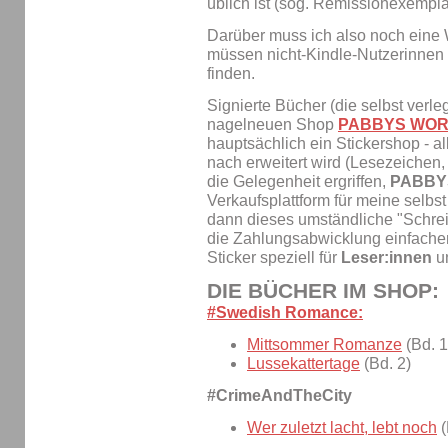
üblich ist (sog. Remissionexempla
Darüber muss ich also noch eine
müssen nicht-Kindle-Nutzerinnen m
finden.
Signierte Bücher (die selbst verle
nagelneuen Shop
PABBYS WO
hauptsächlich ein Stickershop - a
nach erweitert wird (Lesezeichen, 
die Gelegenheit ergriffen,
PABBY
Verkaufsplattform für meine selbs
dann dieses umständliche "Schreib
die Zahlungsabwicklung einfacher 
Sticker speziell für
Leser:innen
u
DIE BÜCHER IM SHOP:
#Swedish Romance:
Mittsommer Romanze
(Bd. 1
Lussekattertage
(Bd. 2)
#CrimeAndTheCity
Wer zuletzt lacht, lebt noch
(