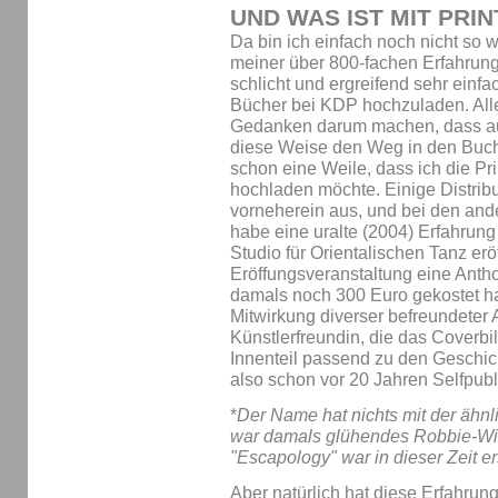
UND WAS IST MIT PRIN
Da bin ich einfach noch nicht so 
meiner über 800-fachen Erfahrun
schlicht und ergreifend sehr einfa
Bücher bei KDP hochzuladen. All
Gedanken darum machen, dass auc
diese Weise den Weg in den Buchh
schon eine Weile, dass ich die Pr
hochladen möchte. Einige Distrib
vorneherein aus, und bei den ande
habe eine uralte (2004) Erfahrung
Studio für Orientalischen Tanz erö
Eröffungsveranstaltung eine Anth
damals noch 300 Euro gekostet h
Mitwirkung diverser befreundeter 
Künstlerfreundin, die das Coverb
Innenteil passend zu den Geschich
also schon vor 20 Jahren Selfpubl
*
Der Name hat nichts mit der ähnl
war damals glühendes Robbie-Wil
"Escapology" war in dieser Zeit e
Aber natürlich hat diese Erfahrung