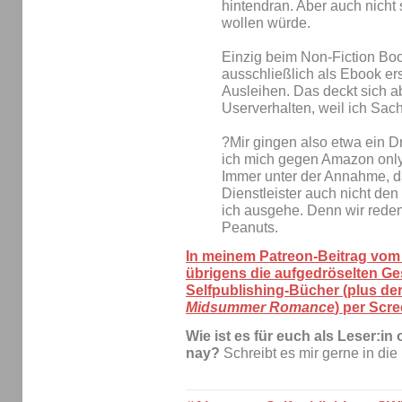
hintendran. Aber auch nicht 
wollen würde.
Einzig beim Non-Fiction Bo
ausschließlich als Ebook ers
Ausleihen. Das deckt sich 
Userverhalten, weil ich Sac
?Mir gingen also etwa ein D
ich mich gegen Amazon only
Immer unter der Annahme, d
Dienstleister auch nicht d
ich ausgehe. Denn wir rede
Peanuts.
In meinem Patreon-Beitrag vom 
übrigens die aufgedröselten Ge
Selfpublishing-Bücher (plus d
Midsummer Romance
) per Scr
Wie ist es für euch als Leser:i
nay?
Schreibt es mir gerne in di