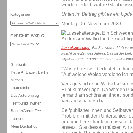
werden jedoch wahre Glaubenskrie
Unten im Beitrag gibt es ein Upda
Kategorien:
Montag, 06. November 2023
Monate im Archiv:
Lussekattertage
. Ein Schweden-Liebesrom
kuschligste Zeit des Jahres. Das ist der Link
signierte Bücher direkt bei mir bestellen könn
Startseite
"Was ist besser" bedeutet im hart
Petra A. Bauer, Berlin
"Auf welche Weise verdiene ich 
Autorin
Verlage sind reine Wirtschaftsun
Journalistin
Publikumsverlage. Da werden Büc
jemand am schönsten findet, sond
Das Autorenblog
Verkaufschancen hat.
Treffpunkt Twitter
Selfpublisher:innen und Selbstve
BauernGartenFee
Problem - mit dem Unterschied, da
Termine
hin- und her schaufeln müssen, 
Mein Buchshop
ansetzt. Stattdessen müssen wir 
paar mehr Peanuts machen, um z