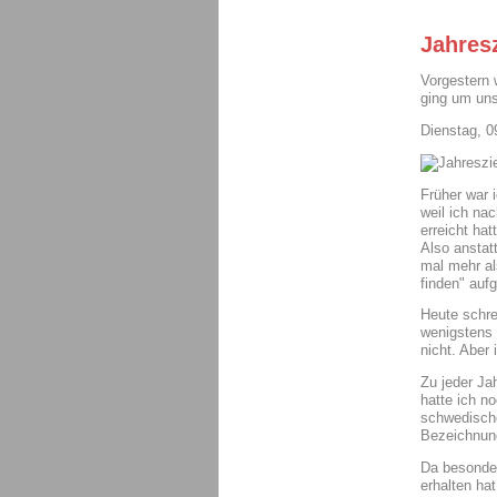
Jahres
Vorgestern 
ging um uns
Dienstag, 0
Früher war 
weil ich na
erreicht hat
Also anstat
mal mehr al
finden" auf
Heute schre
wenigstens 
nicht. Aber
Zu jeder Ja
hatte ich n
schwedisch
Bezeichnun
Da besonde
erhalten ha