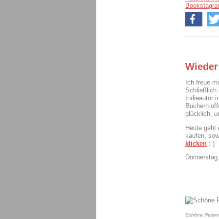
Bookstagr
Wieder
Ich freue m
Schließlich 
Indieautor:
Büchern off
glücklich, 
Heute geht
kaufen, sow
klicken
:-)
Donnerstag,
Schöne Rezens