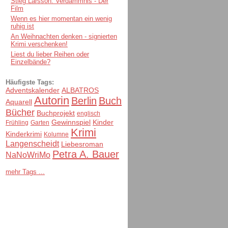
Stieg Larsson: Verdammnis - Der
Film
Wenn es hier momentan ein wenig
ruhig ist
An Weihnachten denken - signierten
Krimi verschenken!
Liest du lieber Reihen oder
Einzelbände?
Häufigste Tags:
Adventskalender
ALBATROS
Autorin
Berlin
Buch
Aquarell
Bücher
Buchprojekt
englisch
Gewinnspiel
Kinder
Frühling
Garten
Krimi
Kinderkrimi
Kolumne
Langenscheidt
Liebesroman
Petra A. Bauer
NaNoWriMo
mehr Tags ...