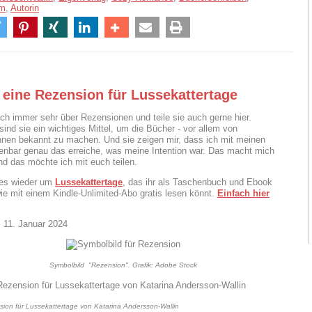
am
,
Autorin
 eine Rezension für Lussekattertage
ich immer sehr über Rezensionen und teile sie auch gerne hier.
sind sie ein wichtiges Mittel, um die Bücher - vor allem von
innen bekannt zu machen. Und sie zeigen mir, dass ich mit meinen
enbar genau das erreiche, was meine Intention war. Das macht mich
und das möchte ich mit euch teilen.
 es wieder um
Lussekattertage
, das ihr als Taschenbuch und Ebook
ie mit einem Kindle-Unlimited-Abo gratis lesen könnt.
Einfach hier
 11. Januar 2024
Symbolbild "Rezension". Grafik: Adobe Stock
ion für Lussekattertage von Katarina Andersson-Wallin