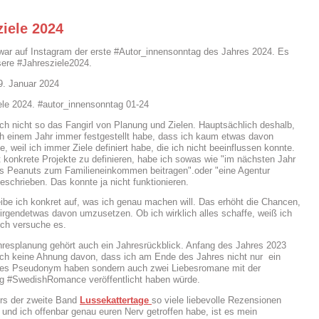
ziele 2024
war auf Instagram der erste #Autor_innensonntag des Jahres 2024. Es
ere #Jahresziele2024.
9. Januar 2024
ich nicht so das Fangirl von Planung und Zielen. Hauptsächlich deshalb,
ch einem Jahr immer festgestellt habe, dass ich kaum etwas davon
te, weil ich immer Ziele definiert habe, die ich nicht beeinflussen konnte.
t konkrete Projekte zu definieren, habe ich sowas wie "im nächsten Jahr
s Peanuts zum Familieneinkommen beitragen".oder "eine Agentur
geschrieben. Das konnte ja nicht funktionieren.
ibe ich konkret auf, was ich genau machen will. Das erhöht die Chancen,
irgendetwas davon umzusetzen. Ob ich wirklich alles schaffe, weiß ich
 ich versuche es.
hresplanung gehört auch ein Jahresrückblick. Anfang des Jahres 2023
och keine Ahnung davon, dass ich am Ende des Jahres nicht nur ein
es Pseudonym haben sondern auch zwei Liebesromane mit der
g #SwedishRomance veröffentlicht haben würde.
rs der zweite Band
Lussekattertage
so viele liebevolle Rezensionen
t und ich offenbar genau euren Nerv getroffen habe, ist es mein