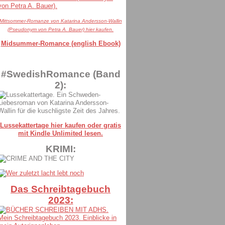
Mittsommer-Romanze von Katarina Andersson-Wallin
(Pseudonym von Petra A. Bauer) hier kaufen.
Midsummer-Romance (english Ebook)
#SwedishRomance (Band
2):
Lussekattertage hier kaufen oder gratis
mit Kindle Unlimited lesen.
KRIMI:
Das Schreibtagebuch
2023: