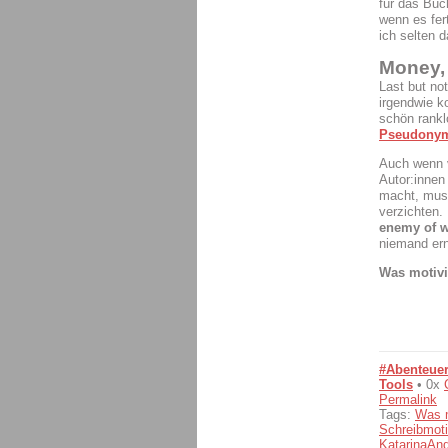
für das Buch
wenn es fer
ich selten d
Money,
Last but no
irgendwie k
schön rankl
Pseudony
Auch wenn v
Autor:innen
macht, muss
verzichten.
enemy of w
niemand ern
Was motivi
#Abenteuer
Tools
• 0x
Permalink
Tags:
Was m
Schreibmoti
KatarinaAn