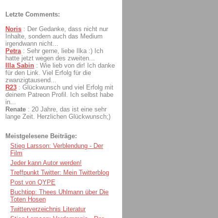
Letzte Comments:
Noris
:
Der Gedanke, dass nicht nur
Inhalte, sondern auch das Medium
irgendwann nicht...
Petra
:
Sehr gerne, liebe Ilka :) Ich
hatte jetzt wegen des zweiten...
Illa Sabin
:
Wie lieb von dir! Ich danke
für den Link. Viel Erfolg für die
zwanzigtausend...
R23
:
Glückwunsch und viel Erfolg mit
deinem Patreon Profil. Ich selbst habe
in...
Renate
:
20 Jahre, das ist eine sehr
lange Zeit. Herzlichen Glückwunsch;)
Meistgelesene Beiträge:
Stieg Larsson: Verblendung - Der
Film
Jeder kann Autor werden!
Treffpunkt Twitter: Mein Twitterblog
Post von QYPE
Buchtipp: Thees Uhlmann über Die
Toten Hosen
Twitterverzeichnis Literatur