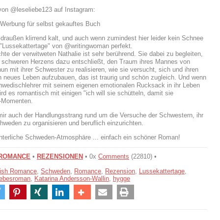
on @leseliebe123 auf Instagram:
 Werbung für selbst gekauftes Buch
 draußen klirrend kalt, und auch wenn zumindest hier leider kein Schnee
t "Lussekattertage" von @writingwoman perfekt.
hte der verwitweten Nathalie ist sehr berührend. Sie dabei zu begleiten,
h schweren Herzens dazu entschließt, den Traum ihres Mannes von
n mit ihrer Schwester zu realisieren, wie sie versucht, sich und ihren
n neues Leben aufzubauen, das ist traurig und schön zugleich. Und wenn
hwedischlehrer mit seinem eigenen emotionalen Rucksack in ihr Leben
wird es romantisch mit einigen "ich will sie schütteln, damit sie
"-Momenten.
 mir auch der Handlungsstrang rund um die Versuche der Schwestern, ihr
hweden zu organisieren und beruflich einzurichten.
nterliche Schweden-Atmosphäre ... einfach ein schöner Roman!
 ROMANCE
•
REZENSIONEN
• 0x
Comments
(22810) •
ish Romance
,
Schweden
,
Romance
,
Rezension
,
Lussekattertage
,
iebesroman
,
Katarina Andersson-Wallin
,
hygge