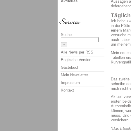
Aktuelles
Aussagen au
tiefergehen
Täglich
Ich habe zw
in die Pött
einem
Manu
Suche
versuche mi
auch - aber
um meinem H
Alle News per RSS
Mein erstes
Tabellen er
Englische Version
Kurvengrafi
Gästebuch
Mein Newsletter
Das zweite 
Impressum
schreibe do
mich nicht 
Kontakt
Aktuell ver
ersten beid
Autorenkoll
können, wom
muss. Und d
versichern, 
*Das Ebook 