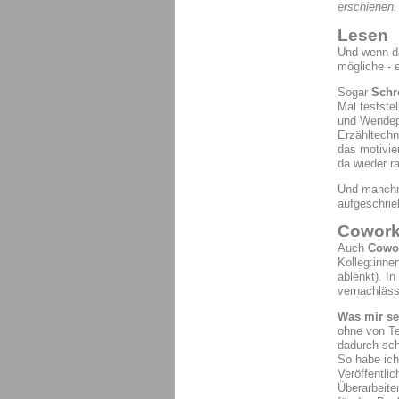
erschienen.
Lesen
Und wenn da
mögliche - 
Sogar
Schr
Mal festste
und Wendepu
Erzähltechn
das motivie
da wieder r
Und manchma
aufgeschrie
Coworki
Auch
Cowo
Kolleg:inne
ablenkt). I
vernachläss
Was mir seh
ohne von Te
dadurch sch
So habe ich
Veröffentli
Überarbeite