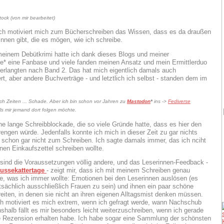
ock (von mir bearbeitet)
ch motiviert mich zum Bücherschreiben das Wissen, dass es da draußen
innen gibt, die es mögen, wie ich schreibe.
einem Debütkrimi hatte ich dank dieses Blogs und meiner
le* eine Fanbase und viele fanden meinen Ansatz und mein Ermittlerduo
verlangten nach Band 2. Das hat mich eigentlich damals auch
rt, aber andere Buchverträge - und letztlich ich selbst - standen dem im
h Zeiten ... Schade. Aber ich bin schon vor Jahren zu
Mastodon
*
ins ->
Fediverse
lls mir jemand dort folgen möchte.
ine lange Schreibblockade, die so viele Gründe hatte, dass es hier den
ngen würde. Jedenfalls konnte ich mich in dieser Zeit zu gar nichts
- schon gar nicht zum Schreiben. Ich sagte damals immer, das ich nciht
nen Einkaufszettel schreiben wollte.
sind die Voraussetzungen völlig andere, und das Leserinnen-Feedback -
ussekattertage
- zeigt mir, dass ich mit meinem Schreiben genau
be, was ich immer wollte: Emotionen bei den Leserinnen auslösen (es
tsächlich ausschließlich Frauen zu sein) und ihnen ein paar schöne
eiten, in denen sie nicht an ihren eigenen Alltagsmist denken müssen.
ch motiviert es mich extrem, wenn ich gefragt werde, wann Nachschub
halb fällt es mir besonders leicht weiterzuschreiben, wenn ich gerade
e Rezension erhalten habe. Ich habe sogar eine Sammlung der schönsten