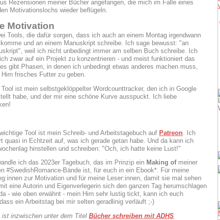
s Rezensionen meiner Bücher angefangen, die mich im Falle eines
den Motivationslochs wieder beflügeln.
e Motivation
ei Tools, die dafür sorgen, dass ich auch an einem Montag irgendwann
e komme und an einem Manuskript schreibe. Ich sage bewusst: "an
skript", weil ich nicht unbedingt immer am selben Buch schreibe. Ich
ch zwar auf ein Projekt zu konzentrieren - und meist funktioniert das
 es gibt Phasen, in denen ich unbedingt etwas anderes machen muss,
irn frisches Futter zu geben.
 Tool ist mein selbstgeklöppelter Wordcounttracker, den ich in Google
stellt habe, und der mir eine schöne Kurve ausspuckt. Ich liebe
ken!
wichtige Tool ist mein Schreib- und Arbeitstagebuch auf
Patreon
. Ich
rt quasi in Echtzeit auf, was ich gerade getan habe. Und da kann ich
wochenlag hinstellen und schreiben: "Och, ich hatte keine Lust!"
wandle ich das 2023er Tagebuch, das im Prinzip ein
Making of
meiner
en #SwedishRomance-Bände ist, für euch in ein Ebook*. Für meine
eg:innen zur Motivation und für meine Leser:innen, damit sie mal sehen
it eine Autorin und Eigenverlegerin sich den ganzen Tag herumschlagen
a - wie oben erwähnt - mein Hirn sehr lustig tickt, kann ich euch
dass ein Arbeitstag bei mir selten geradlinig verläuft ;-)
ist inzwischen unter dem Titel
Bücher schreiben mit ADHS