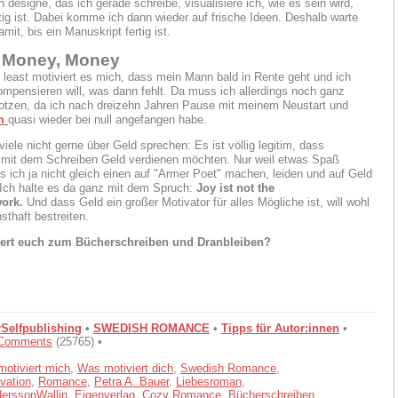
 designe, das ich gerade schreibe, visualisiere ich, wie es sein wird,
tig ist. Dabei komme ich dann wieder auf frische Ideen. Deshalb warte
amit, bis ein Manuskript fertig ist.
 Money, Money
t least motiviert es mich, dass mein Mann bald in Rente geht und ich
ompensieren will, was dann fehlt. Da muss ich allerdings noch ganz
otzen, da ich nach dreizehn Jahren Pause mit meinem Neustart und
m
quasi wieder bei null angefangen habe.
iele nicht gerne über Geld sprechen: Es ist völlig legitim, dass
 mit dem Schreiben Geld verdienen möchten. Nur weil etwas Spaß
 ich ja nicht gleich einen auf "Armer Poet" machen, leiden und auf Geld
 Ich halte es da ganz mit dem Spruch:
Joy ist not the
ork.
Und dass Geld ein großer Motivator für alles Mögliche ist, will wohl
sthaft bestreiten.
ert euch zum Bücherschreiben und Dranbleiben?
Selfpublishing
•
SWEDISH ROMANCE
•
Tipps für Autor:innen
•
Comments
(25765) •
otiviert mich
,
Was motiviert dich
,
Swedish Romance
,
vation
,
Romance
,
Petra A. Bauer
,
Liebesroman
,
derssonWallin
,
Eigenverlag
,
Cozy Romance
,
Bücherschreiben
,