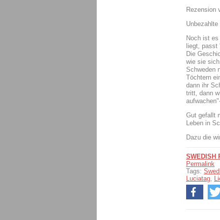
Rezension v
Unbezahlte
Noch ist es
liegt, pass
Die Geschic
wie sie sic
Schweden nu
Töchtern ei
dann ihr Sc
tritt, dann 
aufwachen
Gut gefallt
Leben in Sc
Dazu die wi
SWEDISH
Permalink
Tags:
Swed
Luciatag
,
L