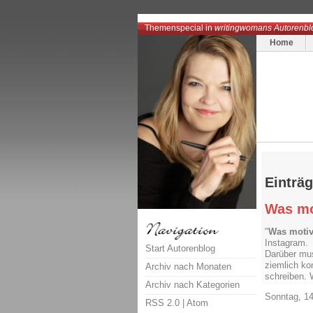
Themenspecial in
writingwomans Autorenbl
Home
Einträ
Was mo
"
Was motiv
Instagram.
Start Autorenblog
Darüber mus
ziemlich ko
Archiv nach Monaten
schreiben. 
Archiv nach Kategorien
Sonntag, 14
RSS 2.0
|
Atom