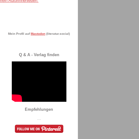
Mein Profil auf
Mastodon
(literatur.social)
Q & A - Verlag finden
Empfehlungen
...