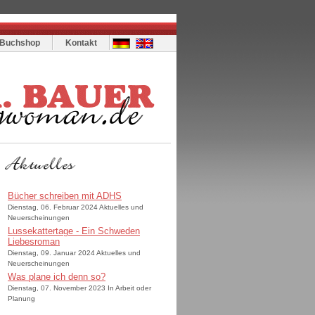
Buchshop
Kontakt
Bücher schreiben mit ADHS
Dienstag, 06. Februar 2024 Aktuelles und
Neuerscheinungen
Lussekattertage - Ein Schweden
Liebesroman
Dienstag, 09. Januar 2024 Aktuelles und
Neuerscheinungen
Was plane ich denn so?
Dienstag, 07. November 2023 In Arbeit oder
Planung