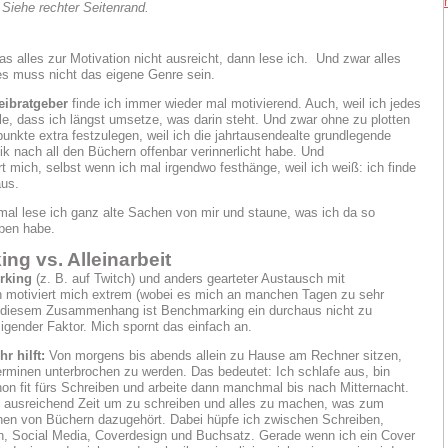
 Siehe rechter Seitenrand.
s alles zur Motivation nicht ausreicht, dann lese ich. Und zwar alles
es muss nicht das eigene Genre sein.
eibratgeber
finde ich immer wieder mal motivierend. Auch, weil ich jedes
lle, dass ich längst umsetze, was darin steht. Und zwar ohne zu plotten
nkte extra festzulegen, weil ich die jahrtausendealte grundlegende
ik nach all den Büchern offenbar verinnerlicht habe. Und
rt mich, selbst wenn ich mal irgendwo festhänge, weil ich weiß: ich finde
aus.
l lese ich ganz alte Sachen von mir und staune, was ich da so
ben habe.
ng vs. Alleinarbeit
rking
(z. B. auf Twitch)
und anders gearteter Austausch mit
n motiviert mich extrem (wobei es mich an manchen Tagen zu sehr
n diesem Zusammenhang ist Benchmarking ein durchaus nicht zu
igender Faktor. Mich spornt das einfach an.
r hilft:
Von morgens bis abends allein zu Hause am Rechner sitzen,
rminen unterbrochen zu werden. Das bedeutet: Ich schlafe aus, bin
on fit fürs Schreiben und arbeite dann manchmal bis nach Mitternacht.
 ausreichend Zeit um zu schreiben und alles zu machen, was zum
chen von Büchern dazugehört. Dabei hüpfe ich zwischen Schreiben,
n, Social Media, Coverdesign und Buchsatz. Gerade wenn ich ein Cover