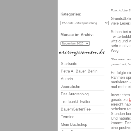
Foto: Adobe St
Kategorien:
Grundsätzli
viele Leser:
Schon bei m
Monate im Archiv:
Twitterbubb
witzig und 
sehr motivie
Weg.
*Das waren noc
Startseite
gewechselt, fa
Petra A. Bauer, Berlin
Es folgte e
Rahmen spre
Autorin
motivieren 
Journalistin
mal mehr ei
Das Autorenblog
Inzwischen 
gerade zu
L
Treffpunkt Twitter
erreicht ha
scheinen ta
BauernGartenFee
Stunden ber
Termine
Und natürli
kommt. Dehs
Mein Buchshop
eine postiv