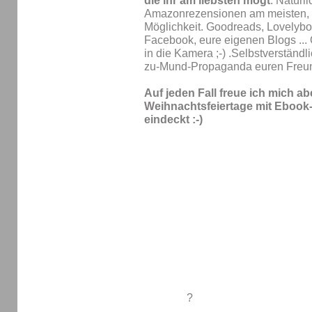
die ihr am liebsten mögt
. Natürl
Amazonrezensionen am meisten, ab
Möglichkeit. Goodreads, Lovelybo
Facebook, eure eigenen Blogs ... 
in die Kamera ;-) .Selbstverständ
zu-Mund-Propaganda euren Freun
Auf jeden Fall freue ich mich ab
Weihnachtsfeiertage mit Ebook-
eindeckt :-)
?