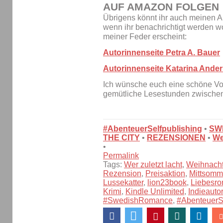
AUF AMAZON FOLGEN
Übrigens könnt ihr auch meinen A
wenn ihr benachrichtigt werden w
meiner Feder erscheint:
Autorinnenseite Petra A. Bauer
Autorinnenseite Katarina Ander
Ich wünsche euch eine schöne Vo
gemütliche Lesestunden zwischen
#AbenteuerSelfpublishing
•
SW
THE CITY
•
REZENSIONEN
•
We
•
Permalink
Tags:
Wer zuletzt lacht
,
Weihnach
Rezension
,
Preisaktion
,
Mittsomm
Lussekatter
,
lion23book
,
Liebesr
Krimi
,
Kindle Unlimited
,
Indieautor
#SwedishRomance
,
#AbenteuerSe