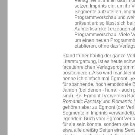
Verlag nennt immer das Imp
setzen Imprints ein, um ihr
Segmente aufzuteilen. Impri
Programmvorschau und wei
präsentiert; so lässt sich b
Aufmerksamkeit erzeugen als
Programmvorschau. Viele Ve
um einen neuen Programmbe
etablieren, ohne das Verlags
Stand früher häufig der ganze Ver
Literaturgattung, ist es heute sch
facettenreichen Verlagsprogramm
positionieren. Also wird man klein
nenne ich einfach mal Egmont Lyx
für spannende, hoch emotionale B
Jahren (bei denen - hurra! - auch
sind). Bei Egmont Lyx werden Bü
Romantic Fantasy
und
Romantic H
gehören aber zu Egmont (der Verl
Segmente in Imprints verwandelt).
irgendein Buch vom Egmont Verlag
für sie sein könnte, sondern sie 
etwa alle dreißig Seiten eine Sexs