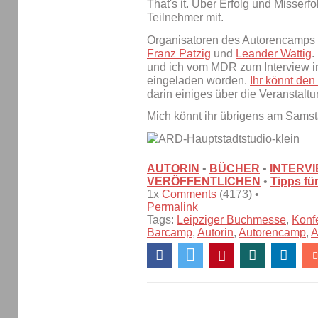
That's it. Über Erfolg und Misserfo
Teilnehmer mit.
Organisatoren des Autorencamps (
Franz Patzig
und
Leander Wattig
.
und ich vom MDR zum Interview 
eingeladen worden.
Ihr könnt den
darin einiges über die Veranstaltu
Mich könnt ihr übrigens am Samsta
AUTORIN
•
BÜCHER
•
INTERV
VERÖFFENTLICHEN
•
Tipps fü
1x
Comments
(4173) •
Permalink
Tags:
Leipziger Buchmesse
,
Konf
Barcamp
,
Autorin
,
Autorencamp
,
A