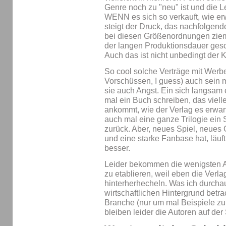
Genre noch zu "neu" ist und die L
WENN es sich so verkauft, wie erw
steigt der Druck, das nachfolgen
bei diesen Größenordnungen zieml
der langen Produktionsdauer gesc
Auch das ist nicht unbedingt der Kr
So cool solche Verträge mit Wer
Vorschüssen, I guess) auch sein
sie auch Angst. Ein sich langsam 
mal ein Buch schreiben, das viell
ankommt, wie der Verlag es erwart
auch mal eine ganze Trilogie ein 
zurück. Aber, neues Spiel, neue
und eine starke Fanbase hat, läu
besser.
Leider bekommen die wenigsten A
zu etablieren, weil eben die Verl
hinterherhecheln. Was ich durch
wirtschaftlichen Hintergrund betra
Branche (nur um mal Beispiele zu 
bleiben leider die Autoren auf der