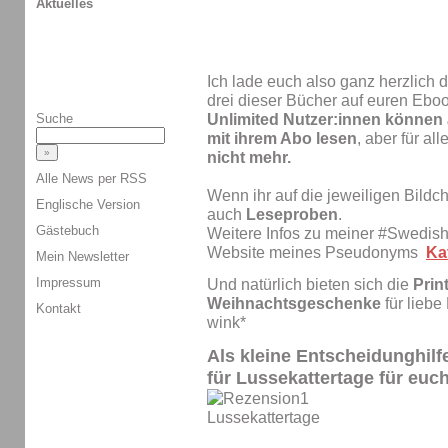
Aktuelles
Ich lade euch also ganz herzlich d
drei dieser Bücher auf euren Ebo
Suche
Unlimited Nutzer:innen können a
mit ihrem Abo lesen
, aber für all
nicht mehr.
Alle News per RSS
Wenn ihr auf die jeweiligen Bildche
Englische Version
auch
Leseproben
.
Gästebuch
Weitere Infos zu meiner #Swedish
Website meines Pseudonyms
Ka
Mein Newsletter
Impressum
Und natürlich bieten sich die
Prin
Weihnachtsgeschenke
für lieb
Kontakt
wink*
Als kleine Entscheidunghilf
für
Lussekattertage
für euc