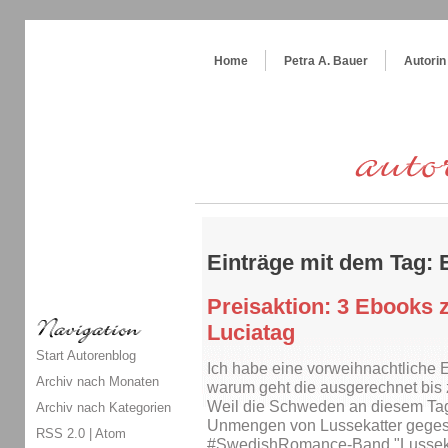
Themenspecial in
writingwomans Autorenblog
:
Wie schreibe ich ein Buch?
Home
Petra A. Bauer
Autorin
Einträge mit dem Tag:
Preisaktion: 3 Ebooks 
Luciatag
Start Autorenblog
Ich habe eine vorweihnachtliche 
Archiv nach Monaten
warum geht die ausgerechnet bis
Weil die Schweden an diesem Tag 
Archiv nach Kategorien
Unmengen von Lussekatter geges
RSS 2.0
|
Atom
#SwedishRomance-Band "Lussekatt