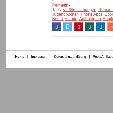
•
Permalink
Tags:
Veröffentlichungen
,
Roman
Jugendbücher
,
iPhone Apps
,
Ebo
Berlin
,
Autorin
,
Anthologien
,
Abbi
Home
|
Impressum
|
Datenschutzerklärung
|
Petra A. Baue