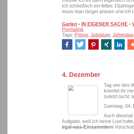
müsste ich es dann eigentlich rich
ich schließlich ein fettes 10jähr
muss man länger planen und ich l
Garten
•
IN EIGENER SACHE
•
Permalink
Tags:
Preise
,
Jubiläum
,
Jahrestag
4. Dezember
Tag vier des 
konntet ihr m
zuletzt lacht, 
Samstag, 04.
Auch diesmal 
Aufgabe, weil ich keine Lust hatt
egal-was-Einsammlern
Vorschub 