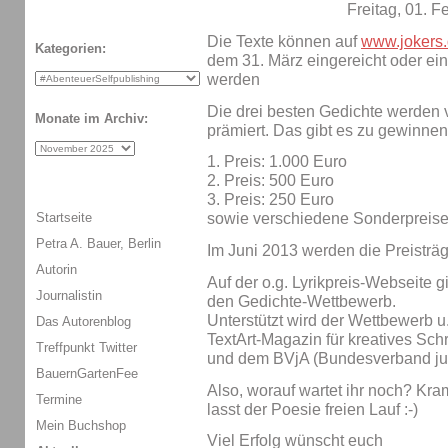
Freitag, 01. F
Die Texte können auf
www.jokers.d
Kategorien:
dem 31. März eingereicht oder ei
werden
Die drei besten Gedichte werden 
Monate im Archiv:
prämiert. Das gibt es zu gewinnen
1. Preis: 1.000 Euro
2. Preis: 500 Euro
3. Preis: 250 Euro
Startseite
sowie verschiedene Sonderpreis
Petra A. Bauer, Berlin
Im Juni 2013 werden die Preisträ
Autorin
Auf der o.g. Lyrikpreis-Webseite g
Journalistin
den Gedichte-Wettbewerb.
Unterstützt wird der Wettbewerb u
Das Autorenblog
TextArt-Magazin für kreatives Sc
Treffpunkt Twitter
und dem BVjA (Bundesverband jun
BauernGartenFee
Also, worauf wartet ihr noch? Kra
Termine
lasst der Poesie freien Lauf :-)
Mein Buchshop
Viel Erfolg wünscht euch