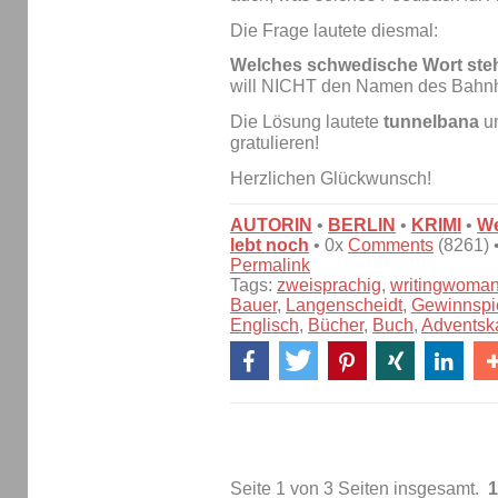
Die Frage lautete diesmal:
Welches schwedische Wort steh
will NICHT den Namen des Bahnh
Die Lösung lautete
tunnelbana
un
gratulieren!
Herzlichen Glückwunsch!
AUTORIN
•
BERLIN
•
KRIMI
•
We
lebt noch
• 0x
Comments
(8261) 
Permalink
Tags:
zweisprachig
,
writingwoma
Bauer
,
Langenscheidt
,
Gewinnspi
Englisch
,
Bücher
,
Buch
,
Adventsk
Seite 1 von 3 Seiten insgesamt.
1