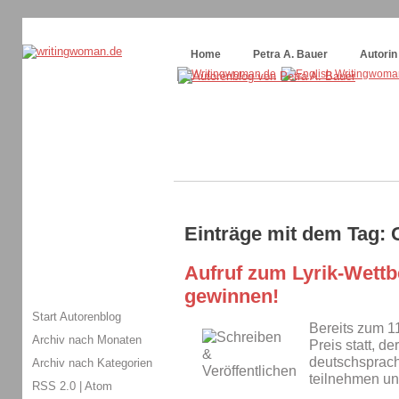
Themenspecial in
writingwomans Autorenblog
:
Wie schreibe ich ein Buch?
Home
Petra A. Bauer
Autorin
Einträge mit dem Tag: 
Aufruf zum Lyrik-Wettb
gewinnen!
Start Autorenblog
Bereits zum 11
Archiv nach Monaten
Preis statt, de
deutschsprach
Archiv nach Kategorien
teilnehmen un
RSS 2.0
|
Atom