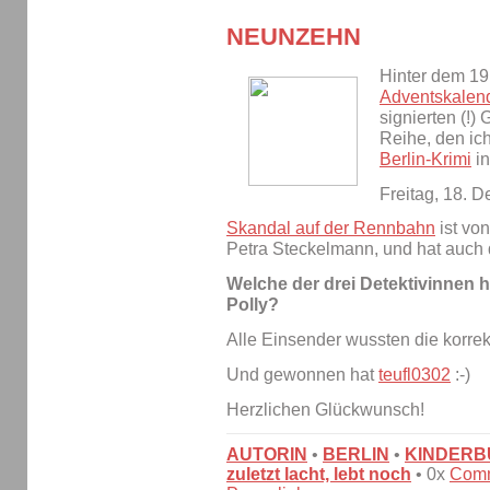
NEUNZEHN
Hinter dem 19
Adventskalen
signierten (!)
Reihe, den ic
Berlin-Krimi
in
Freitag, 18. 
Skandal auf der Rennbahn
ist vo
Petra Steckelmann, und hat auch d
Welche der drei Detektivinnen
Polly?
Alle Einsender wussten die korre
Und gewonnen hat
teufl0302
:-)
Herzlichen Glückwunsch!
AUTORIN
•
BERLIN
•
KINDERB
zuletzt lacht, lebt noch
• 0x
Com