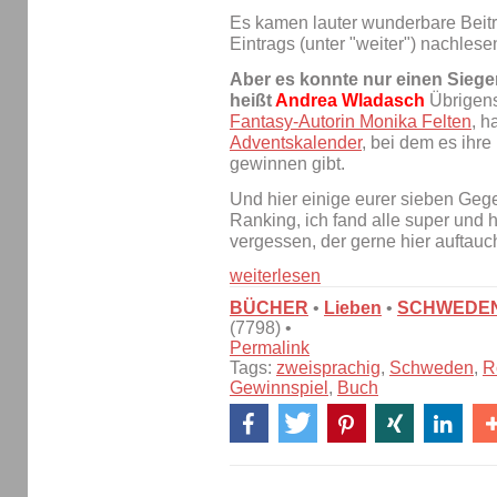
Es kamen lauter wunderbare Beiträ
Eintrags (unter "weiter") nachlese
Aber es konnte nur einen Siege
heißt
Andrea Wladasch
Übrigens
Fantasy-Autorin Monika Felten
, 
Adventskalender
, bei dem es ihr
gewinnen gibt.
Und hier einige eurer sieben Ge
Ranking, ich fand alle super und 
vergessen, der gerne hier auftauc
weiterlesen
BÜCHER
•
Lieben
•
SCHWEDE
(7798) •
Permalink
Tags:
zweisprachig
,
Schweden
,
R
Gewinnspiel
,
Buch