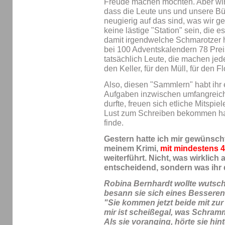
Freude machen möchten. Aber wir 
dass die Leute uns und unsere Bü
neugierig auf das sind, was wir 
keine lästige "Station" sein, die e
damit irgendwelche Schmarotzer h
bei 100 Adventskalendern 78 Preis
tatsächlich Leute, die machen jed
den Keller, für den Müll, für den F
Also, diesen "Sammlern" habt ihr
Aufgaben inzwischen umfangreicher
durfte, freuen sich etliche Mitspie
Lust zum Schreiben bekommen hab
finde.
Gestern hatte ich mir gewünscht
meinem Krimi,
mit mindestens 
weiterführt. Nicht, was wirklich 
entscheidend, sondern was ihr
Robina Bernhardt wollte wuts
besann sie sich eines Besseren
"Sie kommen jetzt beide mit zu
mir ist scheißegal, was Schram
Als sie voranging, hörte sie hin