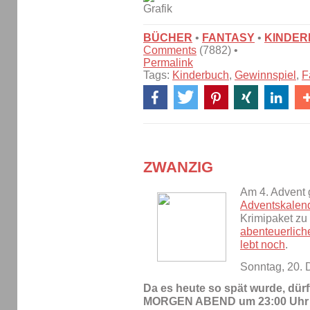
BÜCHER
•
FANTASY
•
KINDE
Comments
(7882) •
Permalink
Tags:
Kinderbuch
,
Gewinnspiel
,
F
ZWANZIG
Am 4. Advent 
Adventskalen
Krimipaket zu
abenteuerlich
lebt noch
.
Sonntag, 20.
Da es heute so spät wurde, dürf
MORGEN ABEND um 23:00 Uhr bea