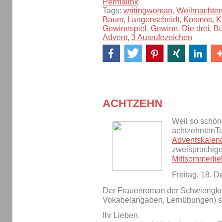
Permalink
Tags:
writingwoman
,
Weihnachte
Bauer
,
Langenscheidt
,
Kosmos
,
K
Gewinnspiel
,
Gewinn
,
Die drei
,
Bü
Advent
,
3 Ausrufezeichen
ACHTZEHN
Weil so schön
achtzehntenT
Adventskalen
zweisprachig
Mittsommerli
Freitag, 18. 
Der Frauenroman der Schwierigkei
Vokabelangaben, Lernübungen) sp
Ihr Lieben,