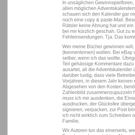
In unsäglichen Gewinnspielforen,
allen möglichen Adventskalender
schauen sich den Kalender gar ni
noch eine copy & paste-Mail. Bes
Rätsler keine Ahnung hat und ein
bei mir kürzlich geschah. Gut zu 
Fehleinsendungen. Tja. Das kom
Wer meine Bücher gewinnen will, s
(kennenlernen) wollen. Bei eBay v
selber, wenn ich das wollte. Übri
Teil gehässige Kommentare dazu ge
ausartet, all die Adventskalende
darüber lustig, dass viele Betrei
Vorjahren, in diesem Jahr keinen
Abgesehen von den Kosten, benöti
Zahlenbild zusammenzupuzzeln h
muss ich mir ausdenken, die Einse
ausdrucken, der Glücksfee überg
signieren, verpacken, zur Post bri
ich nicht wirklich zum Schreiben 
Familie.
Wir Autoren tun das einerseits, w