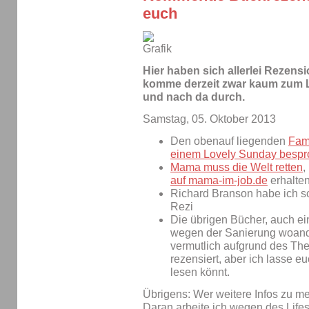
euch
Hier haben sich allerlei Rezen
komme derzeit zwar kaum zum L
und nach da durch.
Samstag, 05. Oktober 2013
Den obenauf liegenden
Fam
einem Lovely Sunday besp
Mama muss die Welt retten
,
auf mama-im-job.de
erhalten
Richard Branson habe ich sc
Rezi
Die übrigen Bücher, auch ein 
wegen der Sanierung woande
vermutlich aufgrund des Th
rezensiert, aber ich lasse e
lesen könnt.
Übrigens: Wer weitere Infos zu me
Daran arbeite ich wegen des Life