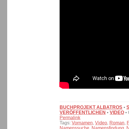
BUCHPROJEKT ALBATROS
•
VERÖFFENTLICHEN
•
VIDEO
•
Permalink
Tags:
Vornamen
,
Video
,
Roman
,
P
Namenssuche
,
Namensfindung
,