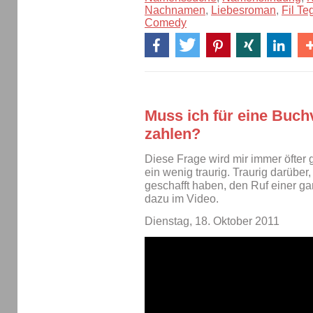
Nachnamen
,
Liebesroman
,
Fil Te
Comedy
Muss ich für eine Buch
zahlen?
Diese Frage wird mir immer öfter g
ein wenig traurig. Traurig darüber
geschafft haben, den Ruf einer g
dazu im Video.
Dienstag, 18. Oktober 2011