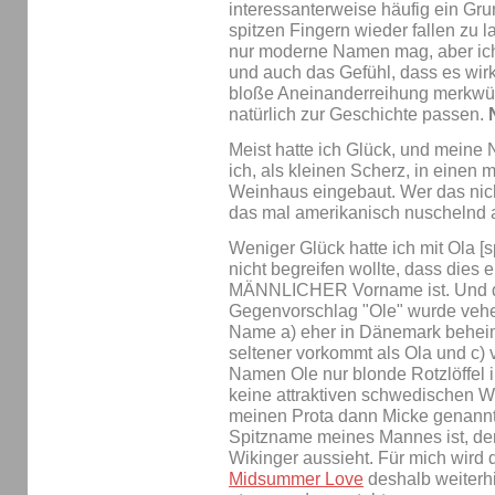
interessanterweise häufig ein Grun
spitzen Fingern wieder fallen zu l
nur moderne Namen mag, aber ic
und auch das Gefühl, dass es wirk
bloße Aneinanderreihung merkwür
natürlich zur Geschichte passen.
Meist hatte ich Glück, und meine
ich, als kleinen Scherz, in einen 
Weinhaus eingebaut. Wer das nich
das mal amerikanisch nuschelnd 
Weniger Glück hatte ich mit Ola [s
nicht begreifen wollte, dass dies 
MÄNNLICHER Vorname ist. Und da
Gegenvorschlag "Ole" wurde vehe
Name a) eher in Dänemark beheim
seltener vorkommt als Ola und c)
Namen Ole nur blonde Rotzlöffel 
keine attraktiven schwedischen Wi
meinen Prota dann Micke genannt
Spitzname meines Mannes ist, der 
Wikinger aussieht. Für mich wird 
Midsummer Love
deshalb weiterh