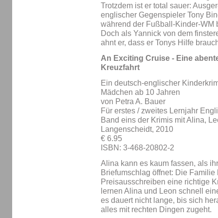
Trotzdem ist er total sauer: Ausge
englischer Gegenspieler Tony Bi
während der Fußball-Kinder-WM b
Doch als Yannick von dem finstere
ahnt er, dass er Tonys Hilfe brauch
An Exciting Cruise - Eine abent
Kreuzfahrt
Ein deutsch-englischer Kinderkri
Mädchen ab 10 Jahren
von Petra A. Bauer
Für erstes / zweites Lernjahr Engl
Band eins der Krimis mit Alina, L
Langenscheidt, 2010
€ 6.95
ISBN: 3-468-20802-2
Alina kann es kaum fassen, als ih
Briefumschlag öffnet: Die Familie
Preisausschreiben eine richtige 
lernen Alina und Leon schnell e
es dauert nicht lange, bis sich he
alles mit rechten Dingen zugeht.