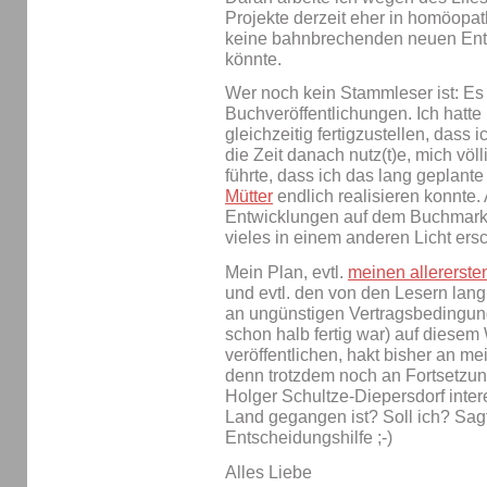
Projekte derzeit eher in homöopat
keine bahnbrechenden neuen Entw
könnte.
Wer noch kein Stammleser ist: Es
Buchveröffentlichungen. Ich hatte
gleichzeitig fertigzustellen, dass 
die Zeit danach nutz(t)e, mich völ
führte, dass ich das lang geplant
Mütter
endlich realisieren konnte
Entwicklungen auf dem Buchmarkt 
vieles in einem anderen Licht ers
Mein Plan, evtl.
meinen allererste
und evtl. den von den Lesern lang
an ungünstigen Vertragsbedingun
schon halb fertig war) auf diese
veröffentlichen, hakt bisher an me
denn trotzdem noch an Fortsetzu
Holger Schultze-Diepersdorf intere
Land gegangen ist? Soll ich? Sagt
Entscheidungshilfe ;-)
Alles Liebe