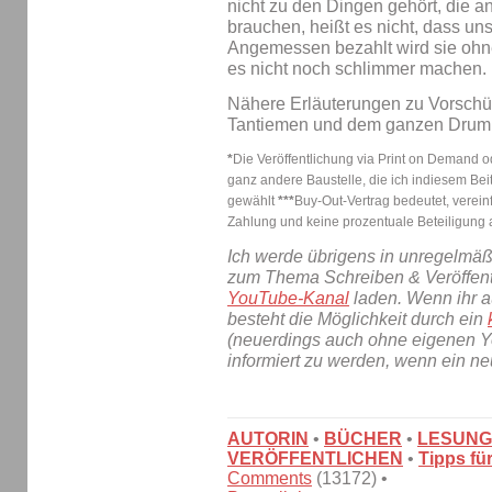
nicht zu den Dingen gehört, die
brauchen, heißt es nicht, dass unse
Angemessen bezahlt wird sie ohneh
es nicht noch schlimmer machen.
Nähere Erläuterungen zu Vorschüs
Tantiemen und dem ganzen Drum u
*
Die Veröffentlichung via Print on Demand od
ganz andere Baustelle, die ich indiesem B
gewählt
***
Buy-Out-Vertrag bedeutet, vereinf
Zahlung und keine prozentuale Beteiligung 
Ich werde übrigens in unregelmä
zum Thema Schreiben & Veröffent
YouTube-Kanal
laden. Wenn ihr a
besteht die Möglichkeit durch ein
(neuerdings auch ohne eigenen Y
informiert zu werden, wenn ein neu
AUTORIN
•
BÜCHER
•
LESUN
VERÖFFENTLICHEN
•
Tipps fü
Comments
(13172) •