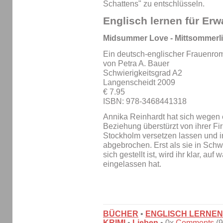
Schattens" zu entschlüsseln.
Englisch lernen für Er
Midsummer Love - Mittsommerl
Ein deutsch-englischer Frauenro
von Petra A. Bauer
Schwierigkeitsgrad A2
Langenscheidt 2009
€ 7.95
ISBN: 978-3468441318
Annika Reinhardt hat sich wegen 
Beziehung überstürzt von ihrer F
Stockholm versetzen lassen und in
abgebrochen. Erst als sie in Schw
sich gestellt ist, wird ihr klar, auf 
eingelassen hat.
BÜCHER
•
ENGLISCH LERNEN
KRIMI
•
Lieben
• 0x
Comments
(9