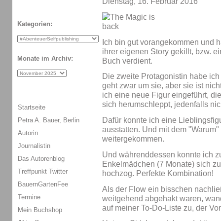
Dienstag, 16. Februar 2016
Kategorien:
Ich bin gut vorangekommen und ha
ihrer eigenen Story gekillt, bzw. e
Monate im Archiv:
Buch verdient.
Die zweite Protagonistin habe ich
geht zwar um sie, aber sie ist ni
ich eine neue Figur eingeführt, di
sich herumschleppt, jedenfalls ni
Startseite
Dafür konnte ich eine Lieblingsfig
Petra A. Bauer, Berlin
ausstatten. Und mit dem "Warum" b
Autorin
weitergekommen.
Journalistin
Und währenddessen konnte ich z
Das Autorenblog
Enkelmädchen (7 Monate) sich zu
Treffpunkt Twitter
hochzog. Perfekte Kombination!
BauernGartenFee
Als der Flow ein bisschen nachlie
Termine
weitgehend abgehakt waren, wand
auf meiner To-Do-Liste zu, der Vor
Mein Buchshop