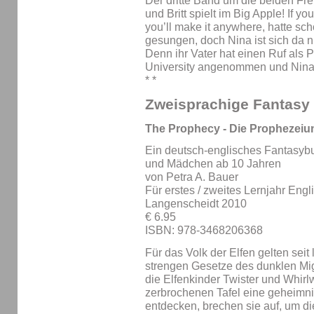
Der dritte Band um die beiden Fr
und Britt spielt im Big Apple! If yo
you’ll make it anywhere, hatte sc
gesungen, doch Nina ist sich da ni
Denn ihr Vater hat einen Ruf als 
University angenommen und Nina mu
* *
Zweisprachige Fantasy 
The Prophecy - Die Prophezeiu
Ein deutsch-englisches Fantasyb
und Mädchen ab 10 Jahren
von Petra A. Bauer
Für erstes / zweites Lernjahr Engl
Langenscheidt 2010
€ 6.95
ISBN: 978-3468206368
Für das Volk der Elfen gelten seit
strengen Gesetze des dunklen Mi
die Elfenkinder Twister und Whirl
zerbrochenen Tafel eine geheimnis
entdecken, brechen sie auf, um d