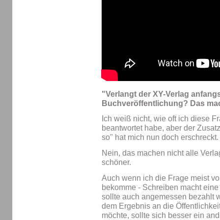
"Verlangt der XY-Verlag anfangs
Buchveröffentlichung? Das mac
Ich weiß nicht, wie oft ich diese 
beantwortet habe, aber der Zusat
so" hat mich nun doch erschreckt.
Nein, das machen nicht alle Verl
schöner.
Auch wenn ich die Frage meist vo
bekomme - Schreiben macht eine M
sollte auch angemessen bezahlt 
dem Ergebnis an die Öffentlichkei
möchte, sollte sich besser ein an