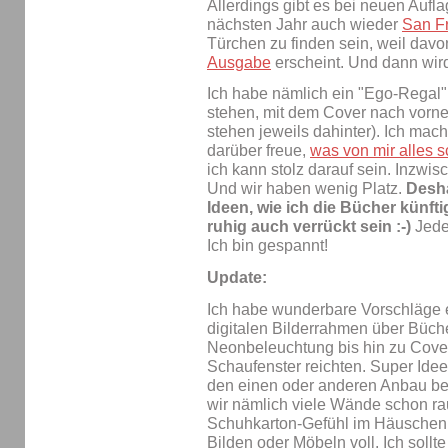
Allerdings gibt es bei neuen Aufl
nächsten Jahr auch wieder
San Fr
Türchen zu finden sein, weil davo
Ausgabe
erscheint. Und dann wird
Ich habe nämlich ein "Ego-Regal
stehen, mit dem Cover nach vorn
stehen jeweils dahinter). Ich mach
darüber freue,
was von mir alles s
ich kann stolz darauf sein. Inzwisc
Und wir haben wenig Platz.
Desha
Ideen, wie ich die Bücher künft
ruhig auch verrückt sein :-)
Jeden
Ich bin gespannt!
Update:
Ich habe wunderbare Vorschläge er
digitalen Bilderrahmen über Büc
Neonbeleuchtung bis hin zu Cover
Schaufenster reichten. Super Idee
den einen oder anderen Anbau be
wir nämlich viele Wände schon r
Schuhkarton-Gefühl im Häuschen zu
Bilden oder Möbeln voll. Ich sollt