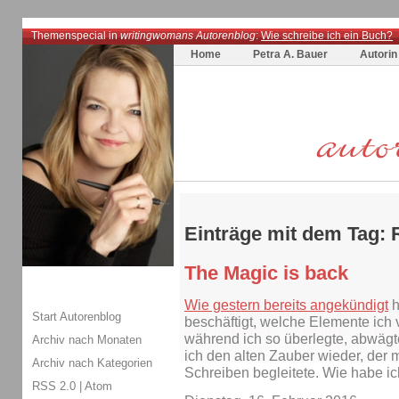
Themenspecial in
writingwomans Autorenblog
:
Wie schreibe ich ein Buch?
Home
Petra A. Bauer
Autorin
Einträge mit dem Tag:
The Magic is back
Wie gestern bereits angekündigt
h
Start Autorenblog
beschäftigt, welche Elemente ich
während ich so überlegte, abwägte
Archiv nach Monaten
ich den alten Zauber wieder, der 
Archiv nach Kategorien
Schreiben begleitete. Wie habe ic
RSS 2.0
|
Atom