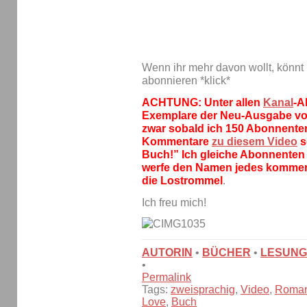
Wenn ihr mehr davon wollt, könnt
abonnieren *klick*
ACHTUNG: Unter allen
Kanal
-A
Exemplare der Neu-Ausgabe von
zwar sobald ich 150 Abonnente
Kommentare
zu diesem Video
s
Buch!” Ich gleiche Abonnente
werfe den Namen jedes kommen
die Lostrommel
.
Ich freu mich!
AUTORIN
•
BÜCHER
•
LESUN
•
Permalink
Tags:
zweisprachig
,
Video
,
Roma
Love
,
Buch