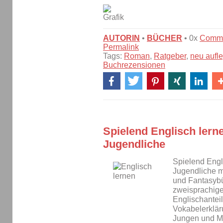
AUTORIN
•
BÜCHER
• 0x
Comm
Permalink
Tags:
Roman
,
Ratgeber
,
neu aufl
Buchrezensionen
Spielend Englisch lern
Jugendliche
Spielend Engl
Jugendliche 
und Fantasybü
zweisprachige
Englischantei
Vokabelerklär
Jungen und Mä