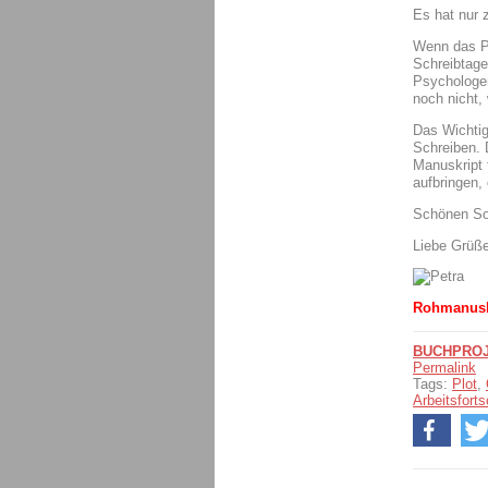
Es hat nur 
Wenn das Pr
Schreibtage
Psychologen
noch nicht, 
Das Wichtig
Schreiben. 
Manuskript f
aufbringen,
Schönen So
Liebe Grüß
Rohmanuskr
BUCHPROJ
Permalink
Tags:
Plot
,
Arbeitsforts