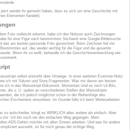
nstände
 jetzt werdet ihr gemerkt haben, dass es sich um eine Geschichte mit
hen Elementen handelt)
ungen
 dem Foto vielleicht erkennt, habe ich den Notizen auch Zeichnungen
Habe für eine Figur nach bestimmtem Stichwort eine Google-Bildersuche
nd das am besten passende Foto gezeichnet. Beim Zeichnen fiel mir
Bestimmtes auf, das wieder wichtig für die Figur und die gesamte
wurde. Wenn ihr so wollt, behandle ich die Geschichtenentwicklung wie
kunstwerk.
ript
nuskript selbst entsteht über Umwege. In einer weiteren Evernote-Notiz
ere ich mit Sätzen und Story-Fragmenten. Was mir davon am besten
iere ich in das Manuskript-Dokument. Momentan sind es noch Lit-Bits,
nte, die u. U. später an verschiedenen Stellen des Manuskripts
werden, die ich jedoch möglichst schon in der Reihenfolge des
lichen Erscheinens einsortiere. Im Grunde fülle ich beim Weiterarbeiten
s so aufschreibe, klingt es WIRKLICH alles andere als einfach. Aber
u mir: Ich bin noch nie den einfachen Weg gegangen. Mein
ltes ADS-Gehirn möchte mit allen Sinnen arbeiten. Und was für andere
mpliziert aussieht, ist für mich genau der richtige Weg.