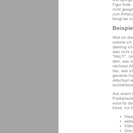
Figur finde
nicht geeig
zum Anfasse
bringt bei m
Beispie
Weil ich dr
notierte ic
übertrug ic
dato nicht s
"HALT!". Und
dem, was ic
nächsten Ab
das, was ic
gesamte Ges
oldschool a
technikfeind
Aus einem P
Produktaufd
extra für d
könnt. Ich 
Haup
weit
Völk
Orte