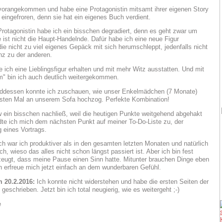
 vorangekommen und habe eine Protagonistin mitsamt ihrer eigenen Story
. eingefroren, denn sie hat ein eigenes Buch verdient.
Protagonistin habe ich ein bisschen degradiert, denn es geht zwar um
e ist nicht die Haupt-Handelnde. Dafür habe ich eine neue Figur
die nicht zu viel eigenes Gepäck mit sich herumschleppt, jedenfalls nicht
nz zu der anderen.
e ich eine Lieblingsfigur erhalten und mit mehr Witz ausstatten. Und mit
" bin ich auch deutlich weitergekommen.
ddessen konnte ich zuschauen, wie unser Enkelmädchen (7 Monate)
sten Mal an unserem Sofa hochzog. Perfekte Kombination!
w ein bisschen nachließ, weil die heutigen Punkte weitgehend abgehakt
te ich mich dem nächsten Punkt auf meiner To-Do-Liste zu, der
g eines Vortrags.
ch war ich produktiver als in den gesamten letzten Monaten und natürlich
ch, wieso das alles nicht schon längst passiert ist. Aber ich bin fest
eugt, dass meine Pause einen Sinn hatte. Mitunter brauchen Dinge eben
Ich erfreue mich jetzt einfach an dem wunderbaren Gefühl.
 20.2.2016:
Ich konnte nicht widerstehen und habe die ersten Seiten der
eschrieben. Jetzt bin ich total neugierig, wie es weitergeht ;-)
e