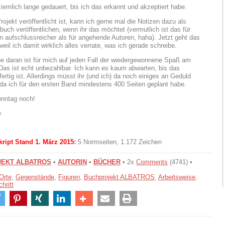
ziemlich lange gedauert, bis ich das erkannt und akzeptiert habe.
ojekt veröffentlicht ist, kann ich gerne mal die Notizen dazu als
buch veröffentlichen, wenn ihr das möchtet (vermutlich ist das für
 aufschlussreicher als für angehende Autoren, haha). Jetzt geht das
weil ich damit wirklich alles verrate, was ich gerade schreibe.
e daran ist für mich auf jeden Fall der wiedergewonnene Spaß am
Das ist echt unbezahlbar. Ich kann es kaum abwarten, bis das
ertig ist. Allerdings müsst ihr (und ich) da noch einiges an Geduld
 da ich für den ersten Band mindestens 400 Seiten geplant habe.
nntag noch!
e
ipt Stand 1. März 2015:
5 Normseiten, 1.172 Zeichen
EKT ALBATROS
•
AUTORIN
•
BÜCHER
• 2x
Comments
(4741) •
Orte
,
Gegenstände
,
Figuren
,
Buchprojekt ALBATROS
,
Arbeitsweise
,
chritt