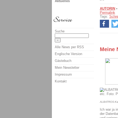
Aktuelles
AUTORIN
•
Permalink
Tags:
Schre
Suche
Alle News per RSS
Meine 
Englische Version
Gästebuch
Mein Newsletter
Impressum
Kontakt
ALBATROS-Karte
Ich war ja 
der Datenba
und springe