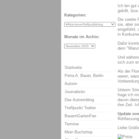
Ich bin gut
gekillt, bzw
Kategorien:
Die zweite 
sie, aber si
eingeführt, 
in Konkurre
Monate im Archiv:
Dafür konnt
dem "Warum
Und währen
sich zum er
Startseite
Als der Flo
Petra A. Bauer, Berlin
waren, wand
Vorbereitun
Autorin
Unterm Stri
Journalistin
frage ich mi
Das Autorenblog
davon überz
ihre Zeit. 
Treffpunkt Twitter
Update vom
BauernGartenFee
Rohfassung g
Termine
Liebe Grüß
Mein Buchshop