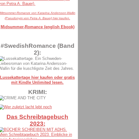
Mittsommer-Romanze von Katarina Andersson-Wallin
(Pseudonym von Petra A. Bauer) hier kaufen.
Midsummer-Romance (english Ebook)
#SwedishRomance (Band
2):
Lussekattertage hier kaufen oder gratis
mit Kindle Unlimited lesen.
KRIMI:
Das Schreibtagebuch
2023: