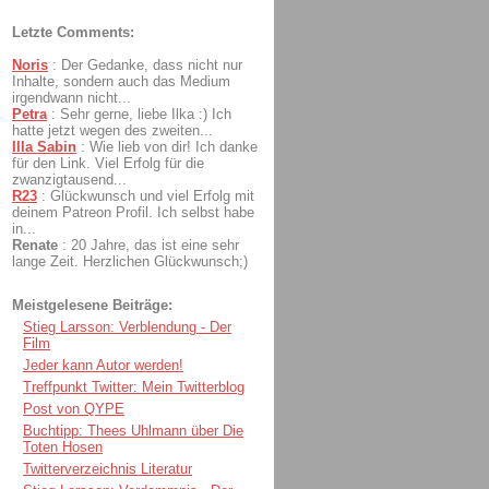
Letzte Comments:
Noris
:
Der Gedanke, dass nicht nur
Inhalte, sondern auch das Medium
irgendwann nicht...
Petra
:
Sehr gerne, liebe Ilka :) Ich
hatte jetzt wegen des zweiten...
Illa Sabin
:
Wie lieb von dir! Ich danke
für den Link. Viel Erfolg für die
zwanzigtausend...
R23
:
Glückwunsch und viel Erfolg mit
deinem Patreon Profil. Ich selbst habe
in...
Renate
:
20 Jahre, das ist eine sehr
lange Zeit. Herzlichen Glückwunsch;)
Meistgelesene Beiträge:
Stieg Larsson: Verblendung - Der
Film
Jeder kann Autor werden!
Treffpunkt Twitter: Mein Twitterblog
Post von QYPE
Buchtipp: Thees Uhlmann über Die
Toten Hosen
Twitterverzeichnis Literatur