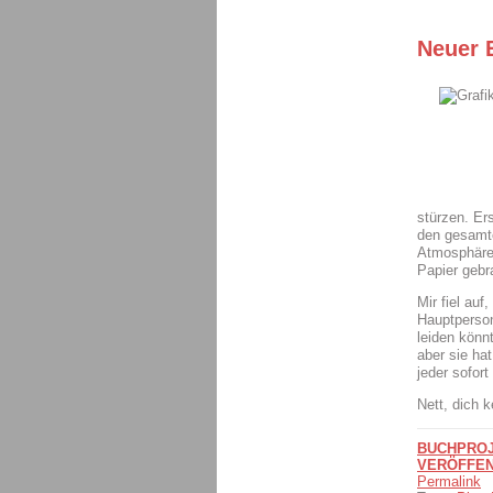
Neuer 
stürzen. Ers
den gesamt
Atmosphäre 
Papier gebra
Mir fiel auf
Hauptperson
leiden könnt
aber sie ha
jeder sofort
Nett, dich 
BUCHPROJ
VERÖFFEN
Permalink