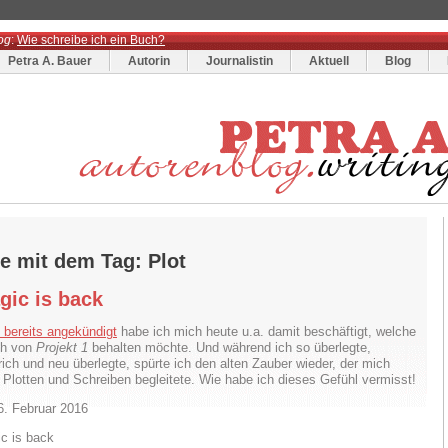
og
:
Wie schreibe ich ein Buch?
Petra A. Bauer
Autorin
Journalistin
Aktuell
Blog
e mit dem Tag: Plot
gic is back
 bereits angekündigt
habe ich mich heute u.a. damit beschäftigt, welche
ch von
Projekt 1
behalten möchte. Und während ich so überlegte,
rich und neu überlegte, spürte ich den alten Zauber wieder, der mich
Plotten und Schreiben begleitete. Wie habe ich dieses Gefühl vermisst!
6. Februar 2016