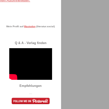
Mein Profil auf
Mastodon
(literatur.social)
Q & A - Verlag finden
Empfehlungen
...