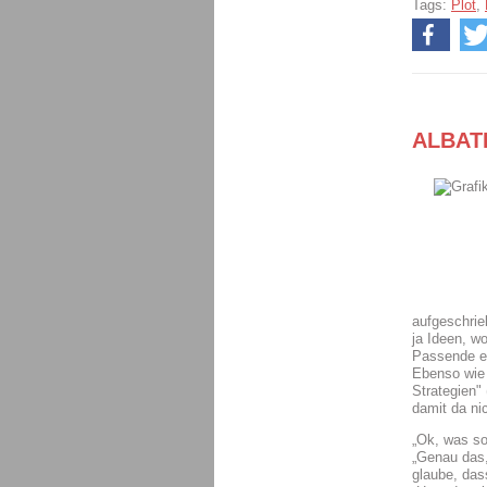
Tags:
Plot
,
ALBATR
aufgeschrie
ja Ideen, w
Passende ei
Ebenso wie 
Strategien"
damit da nic
„Ok, was so
„Genau das,
glaube, das