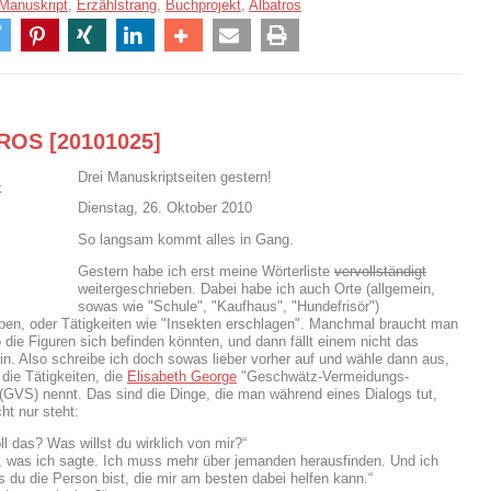
Manuskript
,
Erzählstrang
,
Buchprojekt
,
Albatros
OS [20101025]
Drei Manuskriptseiten gestern!
Dienstag, 26. Oktober 2010
So langsam kommt alles in Gang.
Gestern habe ich erst meine Wörterliste
vervollständigt
weitergeschrieben. Dabei habe ich auch Orte (allgemein,
sowas wie "Schule", "Kaufhaus", "Hundefrisör")
ben, oder Tätigkeiten wie "Insekten erschlagen". Manchmal braucht man
o die Figuren sich befinden könnten, und dann fällt einem nicht das
n. Also schreibe ich doch sowas lieber vorher auf und wähle dann aus,
die Tätigkeiten, die
Elisabeth George
"Geschwätz-Vermeidungs-
 (GVS) nennt. Das sind die Dinge, die man während eines Dialogs tut,
ht nur steht:
ll das? Was willst du wirklich von mir?“
 was ich sagte. Ich muss mehr über jemanden herausfinden. Und ich
s du die Person bist, die mir am besten dabei helfen kann.“