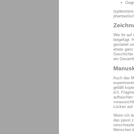
Gege
(spätestens
phantastisc
Zeichn
Wie ihr auf
beigefügt. 
gestartet u
etwas ganz 
Geschichte 
ein Gesamt
Manusk
Auch das Ma
experimenti
gefällt kop
d.h. Fragme
auftauchen 
voraussicht
Lücken auf.
Wenn ich da
das passt z
verschwurbe
Menschen ko