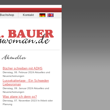
Buchshop
Kontakt
Bücher schreiben mit ADHS
Dienstag, 06. Februar 2024 Aktuelles und
Neuerscheinungen
Lussekattertage - Ein Schweden
Liebesroman
Dienstag, 09. Januar 2024 Aktuelles und
Neuerscheinungen
Was plane ich denn so?
Dienstag, 07. November 2023 In Arbeit oder
Planung