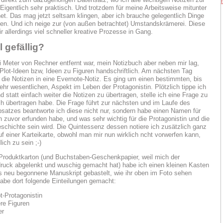
. Eigentlich sehr praktisch. Und trotzdem für meine Arbeitsweise mitunter
net. Das mag jetzt seltsam klingen, aber ich brauche gelegentlich Dinge
n. Und ich neige zur (von außen betrachtet) Umstandskrämerei. Diese
ir allerdings viel schneller kreative Prozesse in Gang.
l gefällig?
ei Meter von Rechner entfernt war, mein Notizbuch aber neben mir lag,
h Plot-Ideen bzw, Ideen zu Figuren handschriftlich. Am nächsten Tag
h die Notizen in eine Evernote-Notiz. Es ging um einen bestimmten, bis
ehr wesentlichen, Aspekt im Leben der Protagonistin. Plötzlich tippe ich
 statt einfach weiter die Notizen zu übertragen, stelle ich eine Frage zu
h übertragen habe. Die Frage führt zur nächsten und im Laufe des
satzes beantworte ich diese nicht nur, sondern habe einen Namen für
h zuvor erfunden habe, und was sehr wichtig für die Protagonistin und die
chichte sein wird. Die Quintessenz dessen notiere ich zusätzlich ganz
uf einer Karteikarte, obwohl man mir nun wirklich ncht vorwerfen kann,
lich zu sein ;-)
roduktkarton (und Buchstaben-Geschenkpapier, weil mich der
ruck abgelenkt und wuschig gemacht hat) habe ich einen kleinen Kasten
as neu begonnene Manuskript gebastelt, wie ihr oben im Foto sehen
habe dort folgende Einteilungen gemacht:
t-Protagonistin
ere Figuren
er