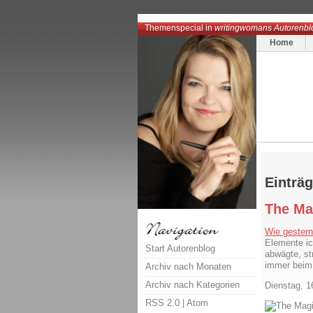
Themenspecial in
writingwomans Autorenbl
Home
Einträg
The Ma
Wie gestern
Elemente i
Start Autorenblog
abwägte, st
immer beim 
Archiv nach Monaten
Archiv nach Kategorien
Dienstag, 1
RSS 2.0
|
Atom