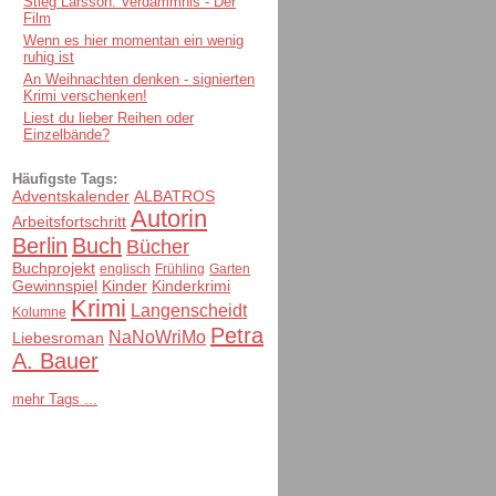
Stieg Larsson: Verdammnis - Der
Film
Wenn es hier momentan ein wenig
ruhig ist
An Weihnachten denken - signierten
Krimi verschenken!
Liest du lieber Reihen oder
Einzelbände?
Häufigste Tags:
Adventskalender
ALBATROS
Autorin
Arbeitsfortschritt
Berlin
Buch
Bücher
Buchprojekt
englisch
Frühling
Garten
Gewinnspiel
Kinder
Kinderkrimi
Krimi
Langenscheidt
Kolumne
Petra
NaNoWriMo
Liebesroman
A. Bauer
mehr Tags ...