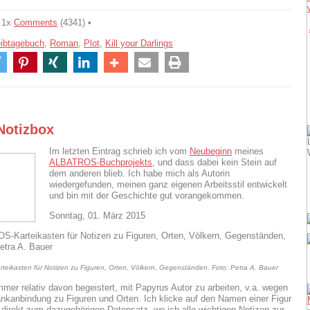
 1x
Comments
(4341) •
ibtagebuch
,
Roman
,
Plot
,
Kill your Darlings
Notizbox
Im letzten Eintrag schrieb ich vom
Neubeginn
meines
ALBATROS-Buchprojekts
, und dass dabei kein Stein auf
dem anderen blieb. Ich habe mich als Autorin
wiedergefunden, meinen ganz eigenen Arbeitsstil entwickelt
und bin mit der Geschichte gut vorangekommen.
Sonntag, 01. März 2015
ikasten für Notizen zu Figuren, Orten, Völkern, Gegenständen. Foto: Petra A. Bauer
immer relativ davon begeistert, mit Papyrus Autor zu arbeiten, v.a. wegen
nkanbindung zu Figuren und Orten. Ich klicke auf den Namen einer Figur
 direkt zum dazugehörigen Datensatz, wo ich alle wichtigen Notizen zur