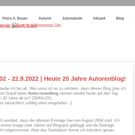
og
:
Wie schreibe ich ein Buch?
Petra A. Bauer
Autorin
Journalistin
Aktuell
Blog
02 - 22.9.2022 | Heute 20 Jahre Autorenblog!
laube ich bin alt. Wie sonst ist es zu erklären, dass dieses Blog (das ich
em Stand lieber
Autor:innenblog
nennen würde) heute auf den Tag
 20 Jahre alt ist? ZWAN-ZIG.
es tatsächlich zufällig eben eingefallen :-)
uch wundert, dass die ältesten Einträge hier von August 2004 sind: Ich
 ersten knapp zwei Jahren auf Blogspot gebloggt und die Beiträge
cht mitgenommen. Aber das Startdatum kenne ich trotzdem genau.