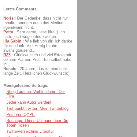
Letzte Comments:
Noris
:
Der Gedanke, dass nicht nur
Inhalte, sondern auch das Medium
irgendwann nicht...
Petra
:
Sehr gerne, liebe Ilka :) Ich
hatte jetzt wegen des zweiten...
Illa Sabin
:
Wie lieb von dir! Ich danke
für den Link. Viel Erfolg für die
zwanzigtausend...
R23
:
Glückwunsch und viel Erfolg mit
deinem Patreon Profil. Ich selbst habe
in...
Renate
:
20 Jahre, das ist eine sehr
lange Zeit. Herzlichen Glückwunsch;)
Meistgelesene Beiträge:
Stieg Larsson: Verblendung - Der
Film
Jeder kann Autor werden!
Treffpunkt Twitter: Mein Twitterblog
Post von QYPE
Buchtipp: Thees Uhlmann über Die
Toten Hosen
Twitterverzeichnis Literatur