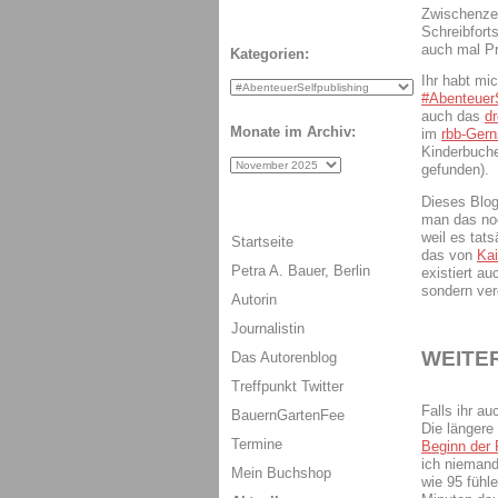
Zwischenzeit
Schreibforts
auch mal Pr
Kategorien:
Ihr habt m
#AbenteuerS
auch das
dr
Monate im Archiv:
im
rbb-Ger
Kinderbuche
gefunden).
Dieses Blog
man das noc
weil es tat
Startseite
das von
Ka
Petra A. Bauer, Berlin
existiert a
sondern ver
Autorin
Journalistin
WEITER
Das Autorenblog
Treffpunkt Twitter
Falls ihr a
BauernGartenFee
Die längere
Termine
Beginn der
ich niemand
Mein Buchshop
wie 95 fühl