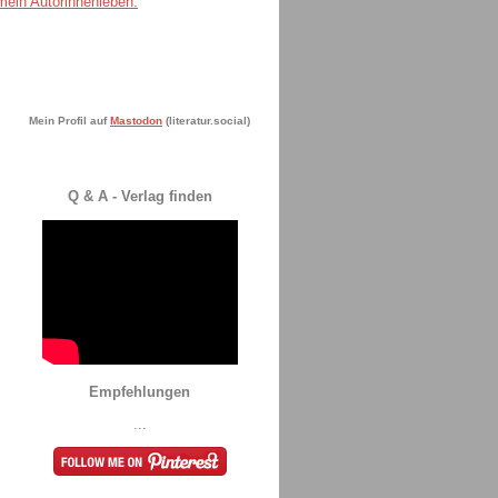
Mein Profil auf
Mastodon
(literatur.social)
Q & A - Verlag finden
Empfehlungen
...