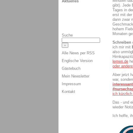
Minuten dau
Aktuelles
gibt). Jede
Tages in de
erst mit de
dann zwar n
Geschmacksv
hohem Fiebe
Monaten geb
Suche
Schreiben 
ich mir mit
also unmögl
Alle News per RSS
Hirnkapazit
Englische Version
lernen.de
he
oder andere
Gästebuch
Aber jetzt 
Mein Newsletter
war, sonder
Impressum
interessan
#nursechs
Kontakt
ich kürzlich
Das - und e
wieder Noti
Ich hoffe, i