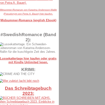
Mittsommer-Romanze von Katarina Andersson-Wallin
(Pseudonym von Petra A. Bauer) hier kaufen.
Midsummer-Romance (english Ebook)
#SwedishRomance (Band
2):
Lussekattertage hier kaufen oder gratis
mit Kindle Unlimited lesen.
KRIMI:
Das Schreibtagebuch
2023: