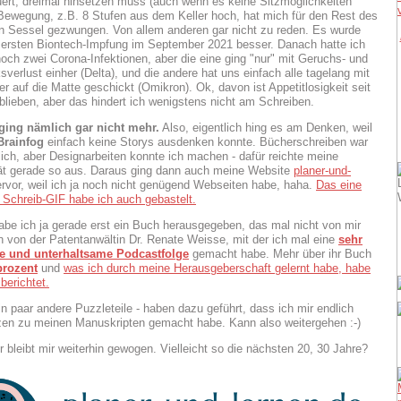
ert, dreimal hinsetzen muss (auch wenn es keine Sitzmöglichkeiten
 Bewegung, z.B. 8 Stufen aus dem Keller hoch, hat mich für den Rest des
n Sessel gezwungen. Von allem anderen gar nicht zu reden. Es wurde
r ersten Biontech-Impfung im September 2021 besser. Danach hatte ich
och zwei Corona-Infektionen, aber die eine ging "nur" mit Geruchs- und
erlust einher (Delta), und die andere hat uns einfach alle tagelang mit
r auf die Matte geschickt (Omikron). Ok, davon ist Appetitlosigkeit seit
lieben, aber das hindert ich wenigstens nicht am Schreiben.
ging nämlich gar nicht mehr.
Also, eigentlich hing es am Denken, weil
Brainfog
einfach keine Storys ausdenken konnte. Bücherschreiben war
ich, aber Designarbeiten konnte ich machen - dafür reichte meine
ät gerade so aus. Daraus ging dann auch meine Website
planer-und-
rvor, weil ich ja noch nicht genügend Webseiten habe, haha.
Das eine
 Schreib-GIF habe ich auch gebastelt.
habe ich ja gerade erst ein Buch herausgegeben, das mal nicht von mir
n von der Patentanwältin Dr. Renate Weisse, mit der ich mal eine
sehr
te und unterhaltsame Podcastfolge
gemacht habe. Mehr über ihr Buch
prozent
und
was ich durch meine Herausgeberschaft gelernt habe, habe
 berichtet.
in paar andere Puzzleteile - haben dazu geführt, dass ich mir endlich
zen zu meinen Manuskripten gemacht habe. Kann also weitergehen :-)
hr bleibt mir weiterhin gewogen. Vielleicht so die nächsten 20, 30 Jahre?