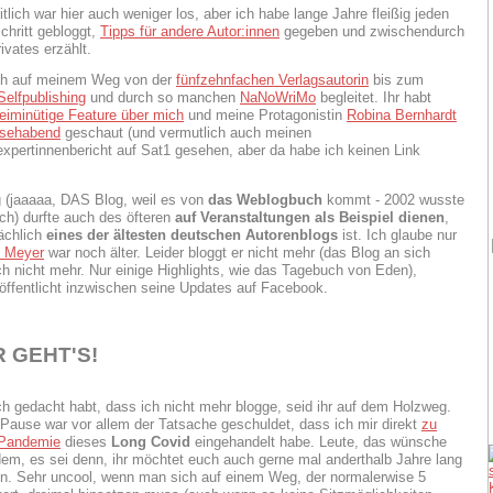
lich war hier auch weniger los, aber ich habe lange Jahre fleißig jeden
chritt gebloggt,
Tipps für andere Autor:innen
gegeben und zwischendurch
ivates erzählt.
ich auf meinem Weg von der
fünfzehnfachen Verlagsautorin
bis zum
elfpublishing
und durch so manchen
NaNoWriMo
begleitet. Ihr habt
eiminütige Feature über mich
und meine Protagonistin
Robina Bernhardt
nsehabend
geschaut (und vermutlich auch meinen
xpertinnenbericht auf Sat1 gesehen, aber da habe ich keinen Link
 (jaaaaa, DAS Blog, weil es von
das Weblogbuch
kommt - 2002 wusste
h) durfte auch des öfteren
auf Veranstaltungen als Beispiel dienen
,
sächlich
eines der ältesten deutschen Autorenblogs
ist. Ich glaube nur
i Meyer
war noch älter. Leider bloggt er nicht mehr (das Blog an sich
uch nicht mehr. Nur einige Highlights, wie das Tagebuch von Eden),
öffentlicht inzwischen seine Updates auf Facebook.
 GEHT'S!
uch gedacht habt, dass ich nicht mehr blogge, seid ihr auf dem Holzweg.
 Pause war vor allem der Tatsache geschuldet, dass ich mir direkt
zu
 Pandemie
dieses
Long Covid
eingehandelt habe. Leute, das wünsche
em, es sei denn, ihr möchtet euch auch gerne mal anderthalb Jahre lang
en. Sehr uncool, wenn man sich auf einem Weg, der normalerwise 5