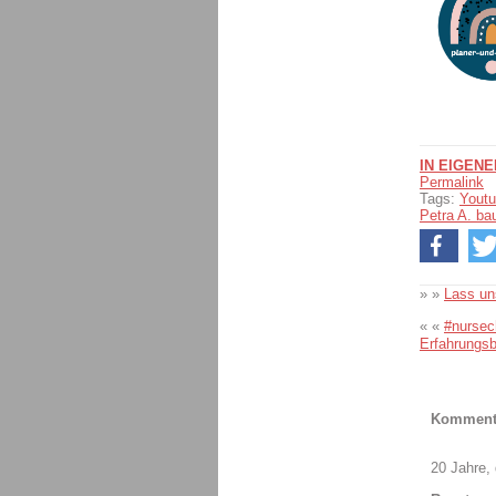
IN EIGEN
Permalink
Tags:
Youtu
Petra A. ba
» »
Lass un
« «
#nursec
Erfahrungsb
Komment
20 Jahre, 