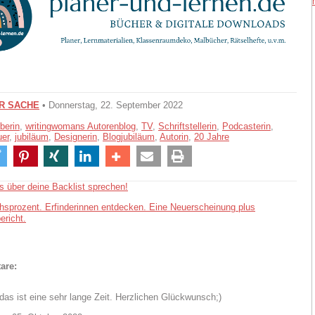
ER SACHE
• Donnerstag, 22. September 2022
berin
,
writingwomans Autorenblog
,
TV
,
Schriftstellerin
,
Podcasterin
,
uer
,
jubiläum
,
Designerin
,
Blogjubiläum
,
Autorin
,
20 Jahre
s über deine Backlist sprechen!
hsprozent. Erfinderinnen entdecken. Eine Neuerscheinung plus
ericht.
are:
das ist eine sehr lange Zeit. Herzlichen Glückwunsch;)