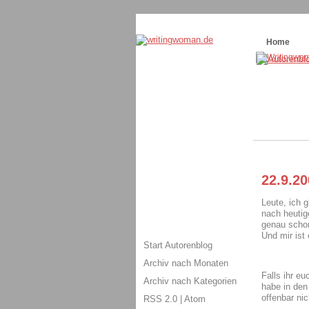
Themenspecial in
writingwomans Autorenbl
Home
22.9.20
Leute, ich g
nach heutig
genau schon
Und mir ist 
Start Autorenblog
Archiv nach Monaten
Falls ihr e
Archiv nach Kategorien
habe in den
offenbar ni
RSS 2.0
|
Atom