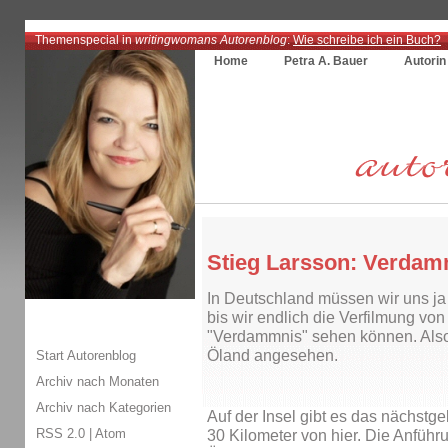
Themenspecial in
writingwomans Autorenblog
:
Wie schreibe ich ein Buch?
Home
Petra A. Bauer
Autorin
Stieg Larsson: Verdamm
In Deutschland müssen wir uns ja
bis wir endlich die Verfilmung vo
"Verdammnis" sehen können. Also 
Öland angesehen.
Start Autorenblog
Archiv nach Monaten
Archiv nach Kategorien
Auf der Insel gibt es das nächstg
RSS 2.0
|
Atom
30 Kilometer von hier. Die Anfüh