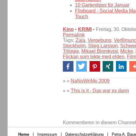
10 Gartentipps für Januar
Flipboard - Social Media Ma
Touch
Kino
•
KRIMI
• Freitag, 30. Oktob
Permalink
Tags:
Zala
,
Vergebung
,
Verfilmun
Stockholm
,
Stieg Larsson
,
Schwe
Trilogie
,
Mikael Blomkvist
,
Micke
,
Flickan som lekte med elden
,
Fil
» »
NaNoWriMo 2009
« «
This is it - Das war es dann
Kommentieren in diesem Channel-
Home
|
Impressum
|
Datenschutzerklärung
|
Petra A. Baue