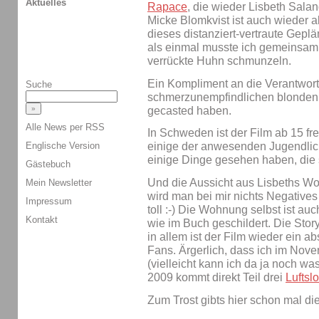
Aktuelles
Rapace
, die wieder Lisbeth Salan
Micke Blomkvist ist auch wieder ab
dieses distanziert-vertraute Gep
als einmal musste ich gemeinsam 
verrückte Huhn schmunzeln.
Ein Kompliment an die Verantwort
Suche
schmerzunempfindlichen blonde
gecasted haben.
Alle News per RSS
In Schweden ist der Film ab 15 fr
Englische Version
einige der anwesenden Jugendlic
einige Dinge gesehen haben, die si
Gästebuch
Und die Aussicht aus Lisbeths Woh
Mein Newsletter
wird man bei mir nichts Negatives
Impressum
toll :-) Die Wohnung selbst ist au
Kontakt
wie im Buch geschildert. Die Stor
in allem ist der Film wieder ein a
Fans. Ärgerlich, dass ich im Nov
(vielleicht kann ich da ja noch wa
2009 kommt direkt Teil drei
Luftsl
Zum Trost gibts hier schon mal die 