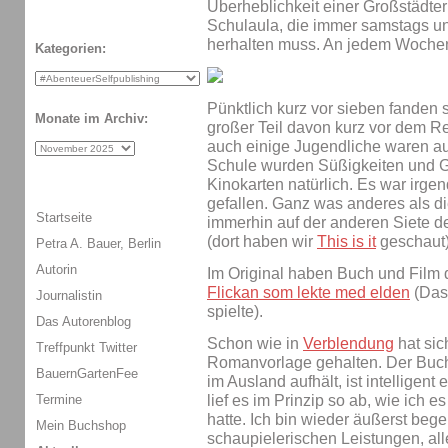
Überheblichkeit einer Großstädter
Schulaula, die immer samstags und
herhalten muss. An jedem Wochen
Kategorien:
Pünktlich kurz vor sieben fanden s
Monate im Archiv:
großer Teil davon kurz vor dem Re
auch einige Jugendliche waren au
Schule wurden Süßigkeiten und Ge
Kinokarten natürlich. Es war irgen
gefallen. Ganz was anderes als di
Startseite
immerhin auf der anderen Siete de
(dort haben wir
This is it
geschaut)
Petra A. Bauer, Berlin
Autorin
Im Original haben Buch und Film d
Flickan som lekte med elden
(Das
Journalistin
spielte).
Das Autorenblog
Schon wie in
Verblendung
hat sic
Treffpunkt Twitter
Romanvorlage gehalten. Der Buch
BauernGartenFee
im Ausland aufhält, ist intellige
lief es im Prinzip so ab, wie ich
Termine
hatte. Ich bin wieder äußerst bege
Mein Buchshop
schaupielerischen Leistungen, all