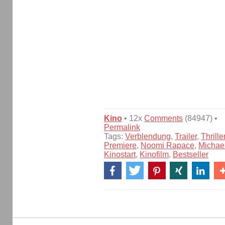
Kino
• 12x
Comments
(84947) •
Permalink
Tags:
Verblendung
,
Trailer
,
Thrille
Premiere
,
Noomi Rapace
,
Michae
Kinostart
,
Kinofilm
,
Bestseller