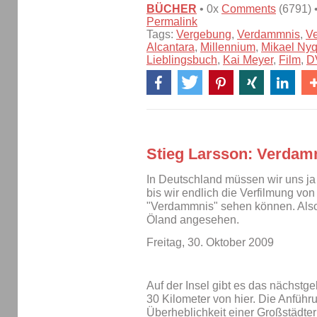
BÜCHER
• 0x
Comments
(6791) 
Permalink
Tags:
Vergebung
,
Verdammnis
,
V
Alcantara
,
Millennium
,
Mikael Nyq
Lieblingsbuch
,
Kai Meyer
,
Film
,
D
Stieg Larsson: Verdamm
In Deutschland müssen wir uns ja
bis wir endlich die Verfilmung vo
"Verdammnis" sehen können. Also 
Öland angesehen.
Freitag, 30. Oktober 2009
Auf der Insel gibt es das nächstg
30 Kilometer von hier. Die Anfüh
Überheblichkeit einer Großstädter