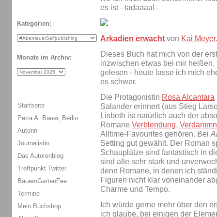
es ist - tadaaaa! -
Kategorien:
Arkadien erwacht
von
Kai Meyer
Dieses Buch hat mich von der erst
Monate im Archiv:
inzwischen etwas bei mir heißen.
gelesen - heute lasse ich mich e
es schwer.
Die Protagonistin
Rosa Alcantara
Startseite
Salander erinnert (aus Stieg Lars
Lisbeth ist natürlich auch der ab
Petra A. Bauer, Berlin
Romane
Verblendung
,
Verdammn
Autorin
Alltime-Favourites gehören. Bei
A
Setting gut gewählt. Der Roman spi
Journalistin
Schauplätze sind fantastisch in d
Das Autorenblog
sind alle sehr stark und unverwech
Treffpunkt Twitter
denn Romane, in denen ich ständi
Figuren nicht klar voneinander ab
BauernGartenFee
Charme und Tempo.
Termine
Ich würde gerne mehr über den er
Mein Buchshop
ich glaube, bei einigen der Elemen