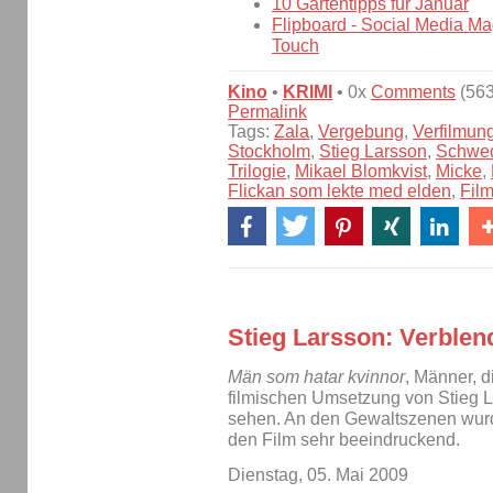
10 Gartentipps für Januar
Flipboard - Social Media Ma
Touch
Kino
•
KRIMI
• 0x
Comments
(563
Permalink
Tags:
Zala
,
Vergebung
,
Verfilmun
Stockholm
,
Stieg Larsson
,
Schwe
Trilogie
,
Mikael Blomkvist
,
Micke
,
Flickan som lekte med elden
,
Fil
Stieg Larsson: Verblen
Män som hatar kvinnor
, Männer, 
filmischen Umsetzung von Stieg L
sehen. An den Gewaltszenen wurd
den Film sehr beeindruckend.
Dienstag, 05. Mai 2009