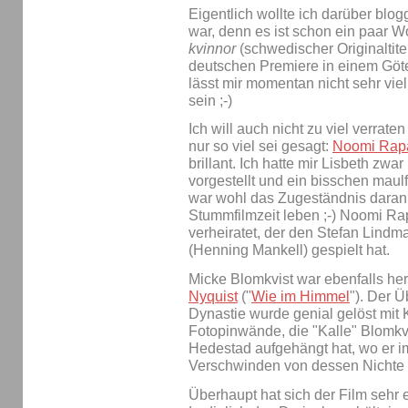
Eigentlich wollte ich darüber blog
war, denn es ist schon ein paar W
kvinnor
(schwedischer Originaltite
deutschen Premiere in einem Göte
lässt mir momentan nicht sehr vie
sein ;-)
Ich will auch nicht zu viel verrate
nur so viel sei gesagt:
Noomi Rap
brillant. Ich hatte mir Lisbeth zwa
vorgestellt und ein bisschen maul
war wohl das Zugeständnis daran, 
Stummfilmzeit leben ;-) Noomi Ra
verheiratet, der den Stefan Lindm
(Henning Mankell) gespielt hat.
Micke Blomkvist war ebenfalls he
Nyquist
("
Wie im Himmel
"). Der Ü
Dynastie wurde genial gelöst mit
Fotopinwände, die "Kalle" Blomkv
Hedestad aufgehängt hat, wo er i
Verschwinden von dessen Nichte Ha
Überhaupt hat sich der Film sehr