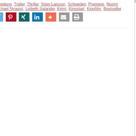
endung
,
Trailer
,
Thriller
,
Stieg Larsson
,
Schweden
,
Premiere
,
Noomi
chael Nyquist
,
Lisbeth Salander
,
Krimi
,
Kinostart
,
Kinofilm
,
Bestseller