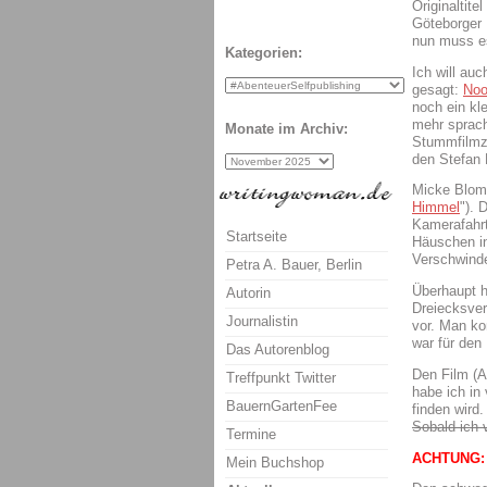
Originaltit
Göteborger 
nun muss es
Kategorien:
Ich will auc
gesagt:
Noo
noch ein kle
mehr sprach
Monate im Archiv:
Stummfilmze
den Stefan
Micke Blomk
Himmel
"). 
Kamerafahrt
Startseite
Häuschen in
Verschwinde
Petra A. Bauer, Berlin
Überhaupt h
Autorin
Dreiecksver
Journalistin
vor. Man ko
war für den 
Das Autorenblog
Den Film (A
Treffpunkt Twitter
habe ich in
BauernGartenFee
finden wird
Sobald ich 
Termine
ACHTUNG: K
Mein Buchshop