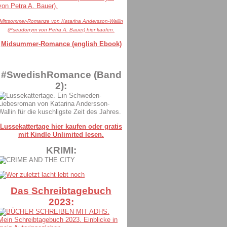
Mittsommer-Romanze von Katarina Andersson-Wallin
(Pseudonym von Petra A. Bauer) hier kaufen.
Midsummer-Romance (english Ebook)
#SwedishRomance (Band
2):
Lussekattertage hier kaufen oder gratis
mit Kindle Unlimited lesen.
KRIMI:
Das Schreibtagebuch
2023: