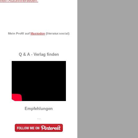
Mein Profil auf
Mastodon
(literatur.social)
Q & A - Verlag finden
Empfehlungen
...