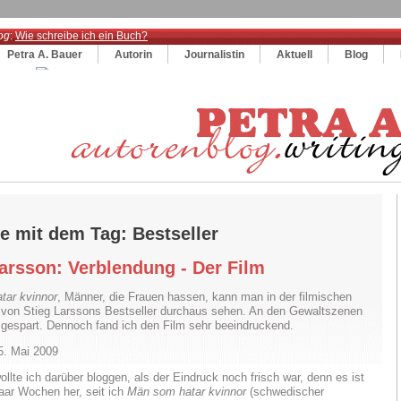
og
:
Wie schreibe ich ein Buch?
Petra A. Bauer
Autorin
Journalistin
Aktuell
Blog
e mit dem Tag: Bestseller
Larsson: Verblendung - Der Film
tar kvinnor
, Männer, die Frauen hassen, kann man in der filmischen
von Stieg Larssons Bestseller durchaus sehen. An den Gewaltszenen
 gespart. Dennoch fand ich den Film sehr beeindruckend.
5. Mai 2009
ollte ich darüber bloggen, als der Eindruck noch frisch war, denn es ist
aar Wochen her, seit ich
Män som hatar kvinnor
(schwedischer