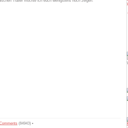
schen Trailer möchte ich euch wenigstens noch zeigen:
Comments
(84943) •