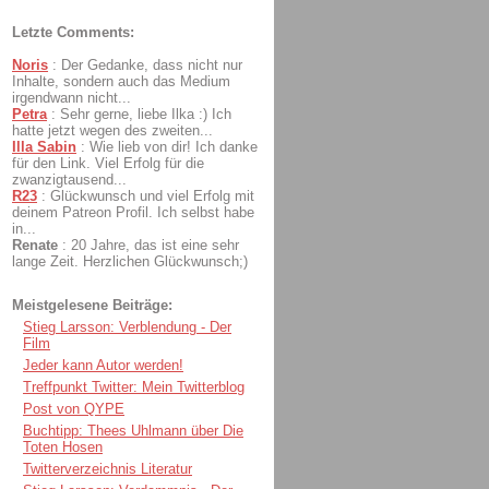
Letzte Comments:
Noris
:
Der Gedanke, dass nicht nur
Inhalte, sondern auch das Medium
irgendwann nicht...
Petra
:
Sehr gerne, liebe Ilka :) Ich
hatte jetzt wegen des zweiten...
Illa Sabin
:
Wie lieb von dir! Ich danke
für den Link. Viel Erfolg für die
zwanzigtausend...
R23
:
Glückwunsch und viel Erfolg mit
deinem Patreon Profil. Ich selbst habe
in...
Renate
:
20 Jahre, das ist eine sehr
lange Zeit. Herzlichen Glückwunsch;)
Meistgelesene Beiträge:
Stieg Larsson: Verblendung - Der
Film
Jeder kann Autor werden!
Treffpunkt Twitter: Mein Twitterblog
Post von QYPE
Buchtipp: Thees Uhlmann über Die
Toten Hosen
Twitterverzeichnis Literatur