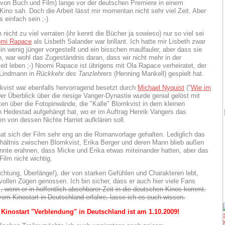
el von Buch und Film) lange vor der deutschen Premiere in einem
Kino sah. Doch die Arbeit lässt mir momentan nicht sehr viel Zeit. Aber
 einfach sein ;-)
h nicht zu viel verraten (ihr kennt die Bücher ja sowieso) nur so viel sei
mi Rapace
als Lisbeth Salander war brillant. Ich hatte mir Lisbeth zwar
in wenig jünger vorgestellt und ein bisschen maulfauler, aber dass sie
, war wohl das Zugeständnis daran, dass wir nicht mehr in der
it leben ;-) Noomi Rapace ist übrigens mit Ola Rapace verheiratet, der
 Lindmann in
Rückkehr des Tanzlehrers
(Henning Mankell) gespielt hat.
vist war ebenfalls hervorragend besetzt durch
Michael Nyquist
("
Wie im
Der Überblick über die riesige Vanger-Dynastie wurde genial gelöst mit
en über die Fotopinwände, die "Kalle" Blomkvist in dem kleinen
 Hedestad aufgehängt hat, wo er im Auftrag Henrik Vangers das
n von dessen Nichte Harriet aufklären soll.
at sich der Film sehr eng an die Romanvorlage gehalten. Lediglich das
hältnis zwischen Blomkvist, Erika Berger und deren Mann blieb außen
nnte erahnen, dass Micke und Erika etwas miteinander hatten, aber das
Film nicht wichtig.
chtung, Überlänge!), der von starken Gefühlen und Charakteren lebt,
 vollen Zügen genossen. Ich bin sicher, dass er auch hier viele Fans
.
, wenn er in hoffentlich absehbarer Zeit in die deutschen Kinos kommt.
vom Kinostart in Deutschland erfahre, lasse ich es euch wissen.
inostart "Verblendung" in Deutschland ist am 1.10.2009!