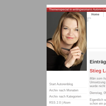
Themenspecial in
writingwomans Autorenbl
Home
Einträg
Stieg 
Män som ha
Umsetzung 
Start Autorenblog
wurde nicht
Archiv nach Monaten
Dienstag, 0
Archiv nach Kategorien
Eigentlich w
RSS 2.0
|
Atom
schon ein p