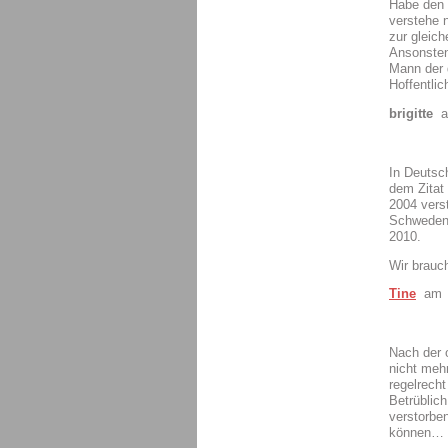
Habe den F
verstehe n
zur gleiche
Ansonsten
Mann der 
Hoffentlic
brigitte
am
In Deutsc
dem Zitat
2004 verst
Schweden 
2010.
Wir brauc
Tine
am 2
Nach der 
nicht meh
regelrecht
Betrüblich
verstorbe
können…