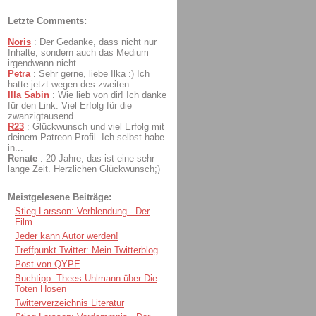
Letzte Comments:
Noris
:
Der Gedanke, dass nicht nur
Inhalte, sondern auch das Medium
irgendwann nicht...
Petra
:
Sehr gerne, liebe Ilka :) Ich
hatte jetzt wegen des zweiten...
Illa Sabin
:
Wie lieb von dir! Ich danke
für den Link. Viel Erfolg für die
zwanzigtausend...
R23
:
Glückwunsch und viel Erfolg mit
deinem Patreon Profil. Ich selbst habe
in...
Renate
:
20 Jahre, das ist eine sehr
lange Zeit. Herzlichen Glückwunsch;)
Meistgelesene Beiträge:
Stieg Larsson: Verblendung - Der
Film
Jeder kann Autor werden!
Treffpunkt Twitter: Mein Twitterblog
Post von QYPE
Buchtipp: Thees Uhlmann über Die
Toten Hosen
Twitterverzeichnis Literatur