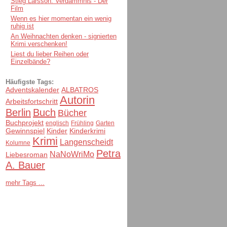
Stieg Larsson: Verdammnis - Der
Film
Wenn es hier momentan ein wenig
ruhig ist
An Weihnachten denken - signierten
Krimi verschenken!
Liest du lieber Reihen oder
Einzelbände?
Häufigste Tags:
Adventskalender
ALBATROS
Autorin
Arbeitsfortschritt
Berlin
Buch
Bücher
Buchprojekt
englisch
Frühling
Garten
Gewinnspiel
Kinder
Kinderkrimi
Krimi
Langenscheidt
Kolumne
Petra
NaNoWriMo
Liebesroman
A. Bauer
mehr Tags ...