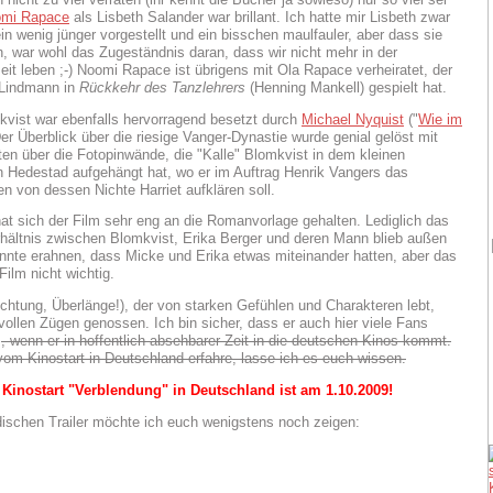
mi Rapace
als Lisbeth Salander war brillant. Ich hatte mir Lisbeth zwar
in wenig jünger vorgestellt und ein bisschen maulfauler, aber dass sie
, war wohl das Zugeständnis daran, dass wir nicht mehr in der
it leben ;-) Noomi Rapace ist übrigens mit Ola Rapace verheiratet, der
 Lindmann in
Rückkehr des Tanzlehrers
(Henning Mankell) gespielt hat.
vist war ebenfalls hervorragend besetzt durch
Michael Nyquist
("
Wie im
Der Überblick über die riesige Vanger-Dynastie wurde genial gelöst mit
en über die Fotopinwände, die "Kalle" Blomkvist in dem kleinen
 Hedestad aufgehängt hat, wo er im Auftrag Henrik Vangers das
n von dessen Nichte Harriet aufklären soll.
at sich der Film sehr eng an die Romanvorlage gehalten. Lediglich das
hältnis zwischen Blomkvist, Erika Berger und deren Mann blieb außen
nnte erahnen, dass Micke und Erika etwas miteinander hatten, aber das
Film nicht wichtig.
chtung, Überlänge!), der von starken Gefühlen und Charakteren lebt,
 vollen Zügen genossen. Ich bin sicher, dass er auch hier viele Fans
.
, wenn er in hoffentlich absehbarer Zeit in die deutschen Kinos kommt.
vom Kinostart in Deutschland erfahre, lasse ich es euch wissen.
inostart "Verblendung" in Deutschland ist am 1.10.2009!
schen Trailer möchte ich euch wenigstens noch zeigen: