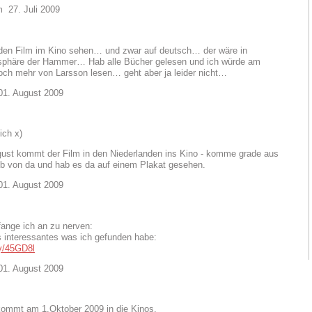
27. Juli 2009
den Film im Kino sehen… und zwar auf deutsch… der wäre in
phäre der Hammer… Hab alle Bücher gelesen und ich würde am
noch mehr von Larsson lesen… geht aber ja leider nicht…
. August 2009
ich x)
ust kommt der Film in den Niederlanden ins Kino - komme grade aus
b von da und hab es da auf einem Plakat gesehen.
. August 2009
fange ich an zu nerven:
s interessantes was ich gefunden habe:
.ly/45GD8l
. August 2009
kommt am 1.Oktober 2009 in die Kinos.