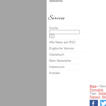
Aktuelles
Suche
Alle News per RSS
Englische Version
Gästebuch
Mein Newsletter
Impressum
Kontakt
Kino
• Dien
Permalink
Tags:
Verbl
Rapace
,
Mi