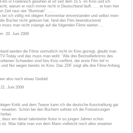
ilm in Frankreich gesehen et ist seit dem 15.5. im Kino und ich
icht, warum er noch immer nicht in Deutschland läuft…... er kam hier
n Zeit raus wie “Illuminati” ......
 bin ich völlig mit obigem Kommentar einverstanden und selbst mein
die Bücher nicht gelesen hat, fand den Film beeindruckend.
h muss man nicht zulange auf die folgenden Filme warten ....
 20. Juni 2009
hland werden die Filme vermutlich nicht im Kino gezeigt, glaubt man
 TV-Today und das muss man wohl: “Alle drei Bestsellerkrimis des
orbenen Schweden sind fürs Kino verfilmt, der erste Film lief in
und Nor wegen bereits im Kino. Das ZDF zeigt alle drei Filme Anfang
hen also noch etwas Geduld.
1. Juni 2009
obigen Kritik und dem Teaser kann ich die deutsche Ausstrahlung gar
r erwarten. Schon bei den Büchern sehnte ich die Fortsetzungen
 herbei.
, dass ein derart talentierter Autor in so jungen Jahren schon
n ist. Was hätte man von dem Mann vielleicht noch alles erwarten