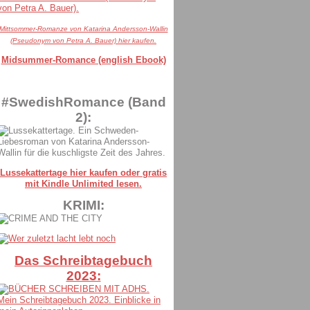
Mittsommer-Romanze von Katarina Andersson-Wallin
(Pseudonym von Petra A. Bauer) hier kaufen.
Midsummer-Romance (english Ebook)
#SwedishRomance (Band
2):
Lussekattertage hier kaufen oder gratis
mit Kindle Unlimited lesen.
KRIMI:
Das Schreibtagebuch
2023: