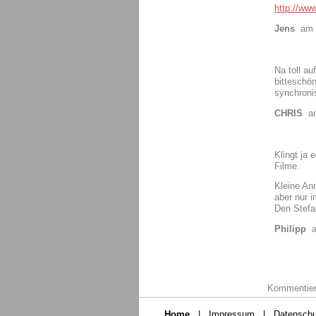
http://ww
Jens
am 0
Na toll a
bitteschö
synchroni
CHRIS
am
Klingt ja 
Filme.
Kleine An
aber nur 
Den Stefa
Philipp
a
Kommentiere
Home
|
Impressum
|
Datenschu