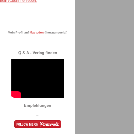
Mein Profil auf
Mastodon
(literatur.social)
Q & A - Verlag finden
Empfehlungen
...