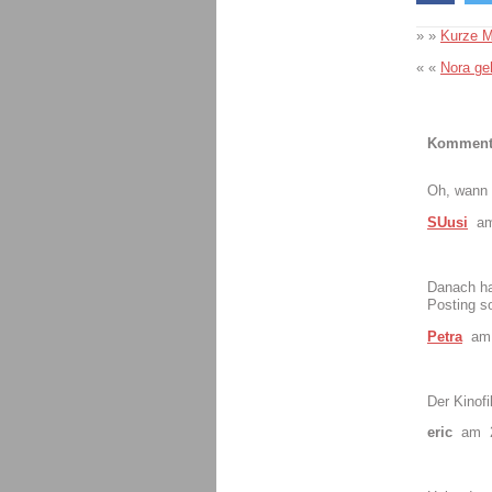
» »
Kurze M
« «
Nora geh
Komment
Oh, wann 
SUusi
am 
Danach hab
Posting so
Petra
am 
Der Kinof
eric
am 2