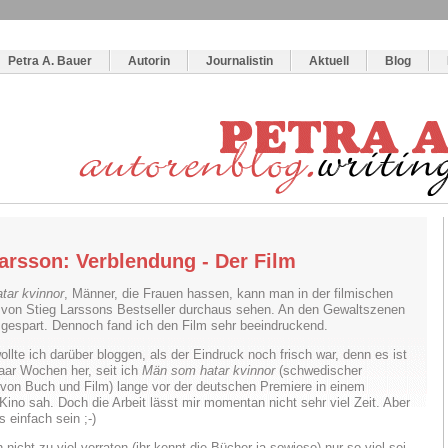
og
:
Wie schreibe ich ein Buch?
Petra A. Bauer
Autorin
Journalistin
Aktuell
Blog
Larsson: Verblendung - Der Film
tar kvinnor
, Männer, die Frauen hassen, kann man in der filmischen
von Stieg Larssons Bestseller durchaus sehen. An den Gewaltszenen
 gespart. Dennoch fand ich den Film sehr beeindruckend.
ollte ich darüber bloggen, als der Eindruck noch frisch war, denn es ist
aar Wochen her, seit ich
Män som hatar kvinnor
(schwedischer
el von Buch und Film) lange vor der deutschen Premiere in einem
Kino sah. Doch die Arbeit lässt mir momentan nicht sehr viel Zeit. Aber
 einfach sein ;-)
h nicht zu viel verraten (ihr kennt die Bücher ja sowieso) nur so viel sei