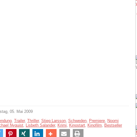
stag, 05. Mai 2009
endung
,
Trailer
,
Thriller
,
Stieg Larsson
,
Schweden
,
Premiere
,
Noomi
chael Nyquist
,
Lisbeth Salander
,
Krimi
,
Kinostart
,
Kinofilm
,
Bestseller