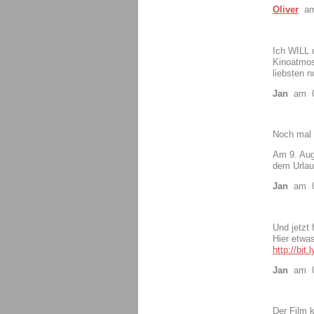
Oliver
am 
Ich WILL 
Kinoatmos
liebsten 
Jan
am 01
Noch mal 
Am 9. Aug
dem Urlau
Jan
am 01
Und jetzt 
Hier etwa
http://bit
Jan
am 01
Der Film 