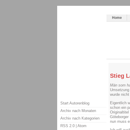
Themenspecial in
writingwomans Autorenbl
Home
Stieg 
Män som ha
Umsetzung 
wurde nicht
Eigentlich w
Start Autorenblog
schon ein p
Archiv nach Monaten
Originaltit
Göteborger 
Archiv nach Kategorien
nun muss es
RSS 2.0
|
Atom
Ich will auc