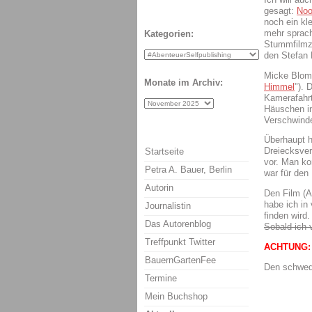
gesagt:
Noo
noch ein kle
mehr sprach
Kategorien:
Stummfilmze
den Stefan
Micke Blomk
Monate im Archiv:
Himmel
"). 
Kamerafahrt
Häuschen in
Verschwinde
Überhaupt h
Dreiecksver
Startseite
vor. Man ko
Petra A. Bauer, Berlin
war für den 
Autorin
Den Film (A
habe ich in
Journalistin
finden wird
Das Autorenblog
Sobald ich 
Treffpunkt Twitter
ACHTUNG: K
BauernGartenFee
Den schwedi
Termine
Mein Buchshop