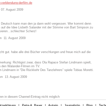
w.verblendung-derfilm.de
7. August 2009
uf Deutsch kann man den ja dann wohl vergessen. Wer kommt denn
n auf die Idee Lisbeth Salander mit der Stimme von Bart Simpson zu
sieren…schlechter Scherz!
 11. August 2009
echt gut. habe alle drei Bücher verschlungen und freue mich auf die
merkung: Richtigist zwar, dass Ola Rapace Stefan Lindmann spielt,
in den Walander-Filmen im TV.
n Lindmann in “Die Rückkehr Des Tanzlehrers” spiele Tobias Moretti.
m 13. August 2009
n in diesem Channel-Eintrag nicht möglich
tzerklärung
|
Petra A. Bauer
|
Autorin
|
Journalistin
|
Blog
| Techn