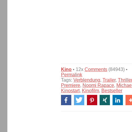
Kino
• 12x
Comments
(84943) •
Permalink
Tags:
Verblendung
,
Trailer
,
Thrille
Premiere
,
Noomi Rapace
,
Michae
Kinostart
,
Kinofilm
,
Bestseller