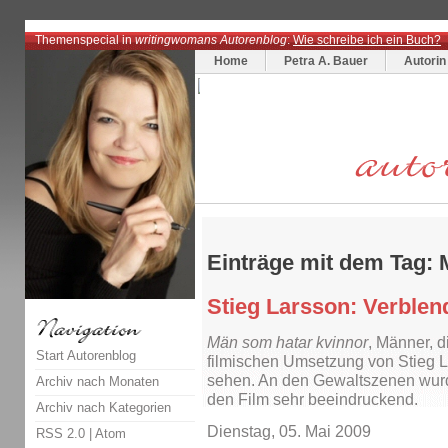
Themenspecial in
writingwomans Autorenblog
:
Wie schreibe ich ein Buch?
Home
Petra A. Bauer
Autorin
Einträge mit dem Tag: 
Stieg Larsson: Verblen
Män som hatar kvinnor
, Männer, 
Start Autorenblog
filmischen Umsetzung von Stieg L
sehen. An den Gewaltszenen wurd
Archiv nach Monaten
den Film sehr beeindruckend.
Archiv nach Kategorien
Dienstag, 05. Mai 2009
RSS 2.0
|
Atom