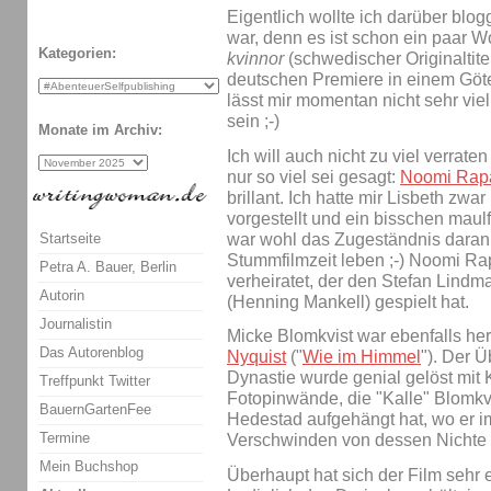
Eigentlich wollte ich darüber blog
war, denn es ist schon ein paar W
Kategorien:
kvinnor
(schwedischer Originaltite
deutschen Premiere in einem Göte
lässt mir momentan nicht sehr vie
sein ;-)
Monate im Archiv:
Ich will auch nicht zu viel verrate
nur so viel sei gesagt:
Noomi Rap
brillant. Ich hatte mir Lisbeth zwa
vorgestellt und ein bisschen maul
war wohl das Zugeständnis daran, 
Startseite
Stummfilmzeit leben ;-) Noomi Ra
Petra A. Bauer, Berlin
verheiratet, der den Stefan Lindm
Autorin
(Henning Mankell) gespielt hat.
Journalistin
Micke Blomkvist war ebenfalls he
Das Autorenblog
Nyquist
("
Wie im Himmel
"). Der Ü
Dynastie wurde genial gelöst mit
Treffpunkt Twitter
Fotopinwände, die "Kalle" Blomkv
BauernGartenFee
Hedestad aufgehängt hat, wo er i
Termine
Verschwinden von dessen Nichte Ha
Mein Buchshop
Überhaupt hat sich der Film sehr