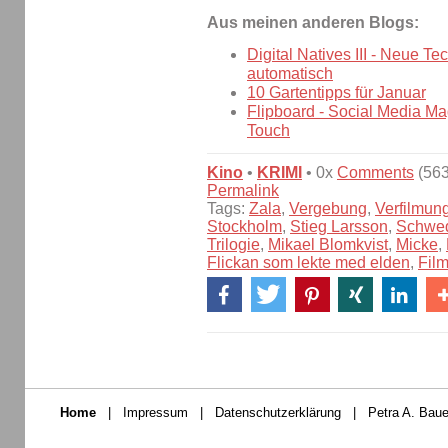
Aus meinen anderen Blogs:
Digital Natives III - Neue Te
automatisch
10 Gartentipps für Januar
Flipboard - Social Media Ma
Touch
Kino
•
KRIMI
• 0x
Comments
(563
Permalink
Tags:
Zala
,
Vergebung
,
Verfilmun
Stockholm
,
Stieg Larsson
,
Schwe
Trilogie
,
Mikael Blomkvist
,
Micke
,
Flickan som lekte med elden
,
Fil
Home
|
Impressum
|
Datenschutzerklärung
|
Petra A. Baue