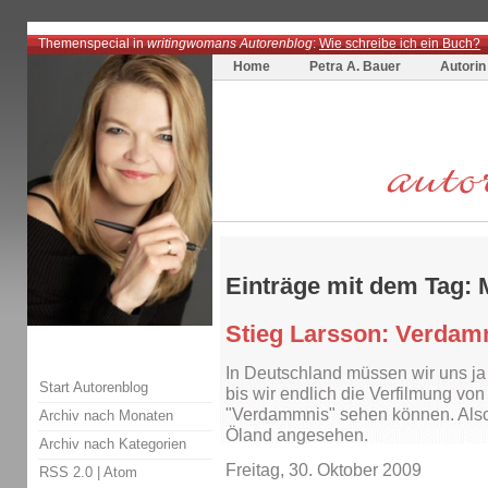
Themenspecial in
writingwomans Autorenblog
:
Wie schreibe ich ein Buch?
Home
Petra A. Bauer
Autorin
Einträge mit dem Tag: 
Stieg Larsson: Verdamm
In Deutschland müssen wir uns ja
Start Autorenblog
bis wir endlich die Verfilmung vo
"Verdammnis" sehen können. Also 
Archiv nach Monaten
Öland angesehen.
Archiv nach Kategorien
Freitag, 30. Oktober 2009
RSS 2.0
|
Atom