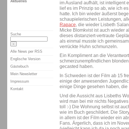
Aktuelles
im Ausland aufhält, ist intellige
lief es im Prinzip so ab, wie ich
hatte. Ich bin wieder äußerst bege
schaupielerischen Leistungen, all
Rapace
, die wieder Lisbeth Salan
Micke Blomkvist ist auch wieder ab
Suche
dieses distanziert-vertraute Gep
als einmal musste ich gemeinsam 
verrückte Huhn schmunzeln.
Alle News per RSS
Ein Kompliment an die Verantwort
Englische Version
schmerzunempfindlichen blonde
gecasted haben.
Gästebuch
Mein Newsletter
In Schweden ist der Film ab 15 fr
einige der anwesenden Jugendlic
Impressum
einige Dinge gesehen haben, die si
Kontakt
Und die Aussicht aus Lisbeths Woh
wird man bei mir nichts Negatives
toll :-) Die Wohnung selbst ist au
wie im Buch geschildert. Die Stor
in allem ist der Film wieder ein a
Fans. Ärgerlich, dass ich im Nov
(vielleicht kann ich da ja noch wa