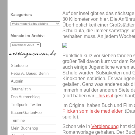
Auf der Insel gibt es das nächstg
Kategorien:
30 Kilometer von hier. Die Anfüh
Überheblichkeit einer Großstädter
Schulaula, die immer samstags und
Monate im Archiv:
herhalten muss. An jedem Wochen
Pünktlich kurz vor sieben fanden s
großer Teil davon kurz vor dem Re
Startseite
auch einige Jugendliche waren au
Schule wurden Süßigkeiten und Ge
Petra A. Bauer, Berlin
Kinokarten natürlich. Es war irgen
Autorin
gefallen. Ganz was anderes als di
Journalistin
immerhin auf der anderen Siete de
(dort haben wir
This is it
geschaut)
Das Autorenblog
Treffpunkt Twitter
Im Original haben Buch und Film d
Flickan som lekte med elden
(Das
BauernGartenFee
spielte).
Termine
Schon wie in
Verblendung
hat sic
Mein Buchshop
Romanvorlage gehalten. Der Buch