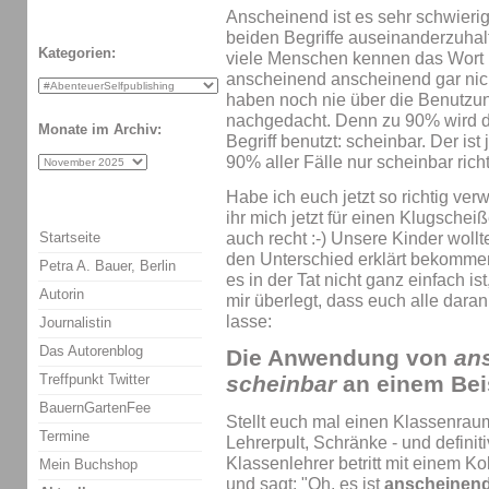
Anscheinend ist es sehr schwierig
beiden Begriffe auseinanderzuhal
Kategorien:
viele Menschen kennen das Wort
anscheinend anscheinend gar nic
haben noch nie über die Benutzu
nachgedacht. Denn zu 90% wird 
Monate im Archiv:
Begriff benutzt: scheinbar. Der ist
90% aller Fälle nur scheinbar richt
Habe ich euch jetzt so richtig verw
ihr mich jetzt für einen Klugscheiß
auch recht :-) Unsere Kinder wollt
Startseite
den Unterschied erklärt bekomme
Petra A. Bauer, Berlin
es in der Tat nicht ganz einfach is
Autorin
mir überlegt, dass euch alle daran
lasse:
Journalistin
Das Autorenblog
Die Anwendung von
an
Treffpunkt Twitter
scheinbar
an einem Bei
BauernGartenFee
Stellt euch mal einen Klassenraum
Termine
Lehrerpult, Schränke - und definiti
Klassenlehrer betritt mit einem K
Mein Buchshop
und sagt: "Oh, es ist
anscheinen