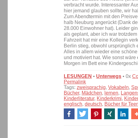
verbracht wurde. Interessanter Aust
hier jemand glauben sollte, wir h
Zum Abendtermin mit den Preisver
halb Neuburg angerückt (Dank des
28.000 Einwohner hat). Leider gin
als geplant, aber ich war trotzdem
Fahrzeit hat mir eine Kollegin ver
Berlin stieg, obwohl ursprünglich 
Alles in allem wieder eine schöne 
und motiviert hat. Wie sonst wäre 
Morgen im Bett eine Kindergeschic
LESUNGEN
•
Unterwegs
• 0x
C
Permalink
Tags:
zweisprachig
,
Vokabeln
,
Sp
Bücher
,
Mädchen
,
lernen
,
Langen
Kinderliteratur
,
Kinderkrimi
,
Kinde
englisch
,
deutsch
,
Bücher für Tee