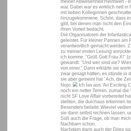
meiner Abwesenheit Heimweh - etw
war. Dabei war es wirklich nett in
mit lieben Kolleginnen geschnatte
hinzugekommene. Schön, dass es s
gibt, bei denen man nicht den Ein
ihren Vorteil bedacht.
Die Organisatoren der Infantastic
geleistet. Für kleiner Pannen am 
verantwortlich gemacht werden. 
zu meiner ersten Lesung anrückte
ich komme. "Grüß Gott Frau X!" (z
gewandt: "Und wer sind sie? Wies
von einer." Dann erklärte sie wort
zwar gesagt hätten, es stünde in d
sie aber gemeint hat "Ach, die Ze
Nojo.
Ich las aus 'An Exciting 
noch ein netter Termin, zumal die 
nicht SF Love Affair vorbereitet hat
stellten, die durchaus erkennen li
Besonders beliebt: Wieviel vedien
sie dann selbst rechnen lassen, un
Süß auch die Frage, ob man mich 
Nachbarn schon.
Nachdem dann auch der Direx sicht