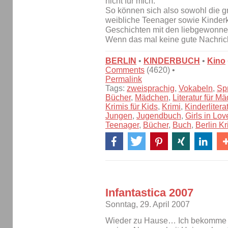
nicht für mich.
So können sich also sowohl die g
weibliche Teenager sowie Kinderk
Geschichten mit den liebgewonne
Wenn das mal keine gute Nachricht
BERLIN
•
KINDERBUCH
•
Kino
Comments
(4620) •
Permalink
Tags:
zweisprachig
,
Vokabeln
,
Sp
Bücher
,
Mädchen
,
Literatur für M
Krimis für Kids
,
Krimi
,
Kinderlitera
Jungen
,
Jugendbuch
,
Girls in Lov
Teenager
,
Bücher
,
Buch
,
Berlin Kr
Infantastica 2007
Sonntag, 29. April 2007
Wieder zu Hause… Ich bekomme n