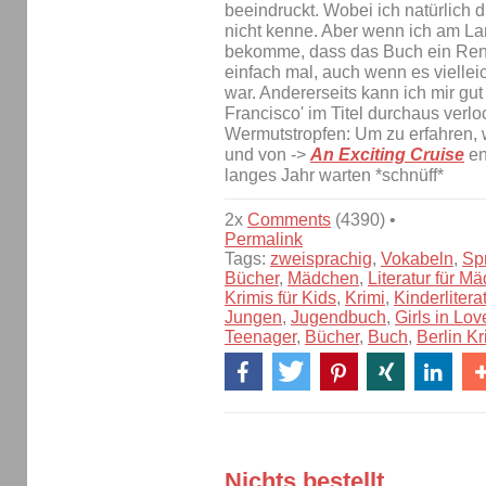
beeindruckt. Wobei ich natürlich 
nicht kenne. Aber wenn ich am L
bekomme, dass das Buch ein Renne
einfach mal, auch wenn es viellei
war. Andererseits kann ich mir gut
Francisco' im Titel durchaus verlo
Wermutstropfen: Um zu erfahren, 
und von ->
An Exciting Cruise
en
langes Jahr warten *schnüff*
2x
Comments
(4390) •
Permalink
Tags:
zweisprachig
,
Vokabeln
,
Sp
Bücher
,
Mädchen
,
Literatur für M
Krimis für Kids
,
Krimi
,
Kinderlitera
Jungen
,
Jugendbuch
,
Girls in Lov
Teenager
,
Bücher
,
Buch
,
Berlin Kr
Nichts bestellt