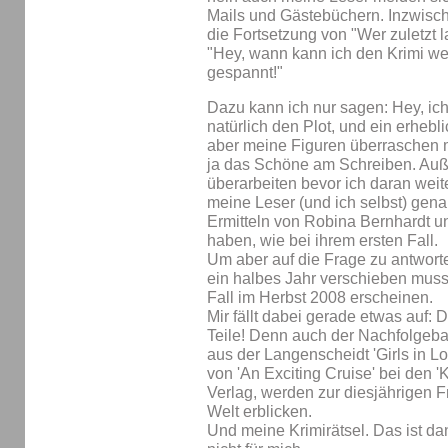
Mails und Gästebüchern. Inzwisch
die Fortsetzung von "Wer zuletzt 
"Hey, wann kann ich den Krimi wei
gespannt!"
Dazu kann ich nur sagen: Hey, ic
natürlich den Plot, und ein erhebli
aber meine Figuren überraschen m
ja das Schöne am Schreiben. Auße
überarbeiten bevor ich daran weite
meine Leser (und ich selbst) gen
Ermitteln von Robina Bernhardt u
haben, wie bei ihrem ersten Fall.
Um aber auf die Frage zu antwort
ein halbes Jahr verschieben muss
Fall im Herbst 2008 erscheinen.
Mir fällt dabei gerade etwas auf: 
Teile! Denn auch der Nachfolgeba
aus der Langenscheidt 'Girls in Lo
von 'An Exciting Cruise' bei den '
Verlag, werden zur diesjährigen F
Welt erblicken.
Und meine Krimirätsel. Das ist da