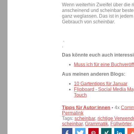
Wenn weiterhin Zweifel über die 
anscheinend und scheinbar bestehen
ganz weglassen. Das ist in jedem F
Gebrauch von
scheinbar
.
.
.
Das könnte euch auch interessi
Muss ich für eine Buchveröf
Aus meinen anderen Blogs:
10 Gartentipps für Januar
Flipboard - Social Media Ma
Touch
Tipps für Autor:innen
• 4x
Comm
Permalink
Tags:
scheinbar
,
richtige Verwen
scheinbar
,
Grammatik
,
Füllwörter
,