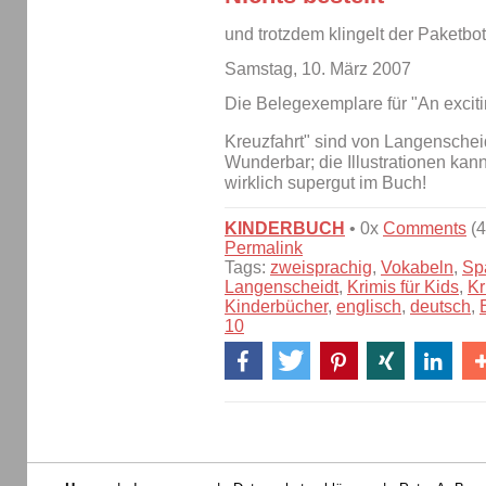
und trotzdem klingelt der Paketbo
Samstag, 10. März 2007
Die Belegexemplare für "An exciti
Kreuzfahrt" sind von Langensch
Wunderbar; die Illustrationen kan
wirklich supergut im Buch!
KINDERBUCH
• 0x
Comments
(4
Permalink
Tags:
zweisprachig
,
Vokabeln
,
Sp
Langenscheidt
,
Krimis für Kids
,
Kr
Kinderbücher
,
englisch
,
deutsch
,
10