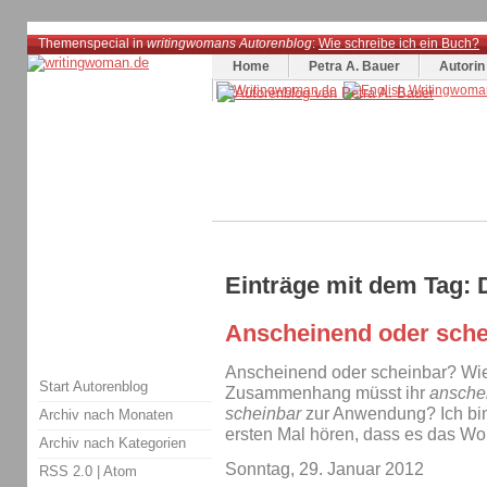
Themenspecial in
writingwomans Autorenblog
:
Wie schreibe ich ein Buch?
Home
Petra A. Bauer
Autorin
Einträge mit dem Tag: 
Anscheinend oder sche
Anscheinend oder scheinbar? Wie 
Start Autorenblog
Zusammenhang müsst ihr
ansche
scheinbar
zur Anwendung? Ich bin
Archiv nach Monaten
ersten Mal hören, dass es das Wo
Archiv nach Kategorien
Sonntag, 29. Januar 2012
RSS 2.0
|
Atom