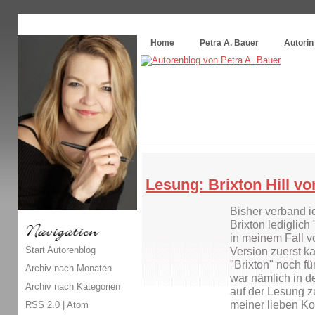
Themenspecial in
writingwomans Autorenblog
:
Wie schreibe ich ein Buch?
Home
Petra A. Bauer
Autorin
Lesung: Brixton Hill v
Bisher verband i
Brixton lediglich
in meinem Fall v
Start Autorenblog
Version zuerst ka
"Brixton" noch f
Archiv nach Monaten
war nämlich in d
Archiv nach Kategorien
auf der Lesung 
meiner lieben Ko
RSS 2.0
|
Atom