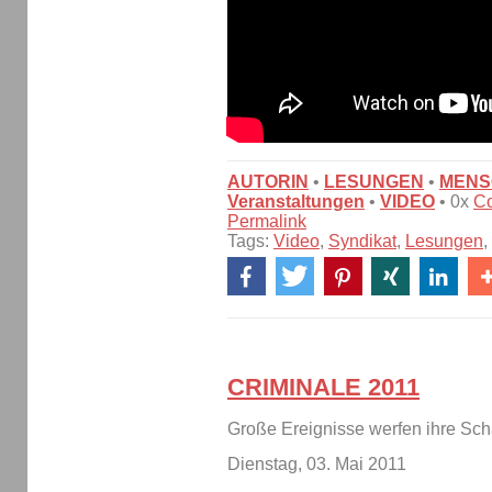
AUTORIN
•
LESUNGEN
•
MENS
Veranstaltungen
•
VIDEO
• 0x
C
Permalink
Tags:
Video
,
Syndikat
,
Lesungen
,
CRIMINALE 2011
Große Ereignisse werfen ihre Sch
Dienstag, 03. Mai 2011