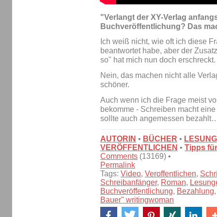
"Verlangt der XY-Verlag anfangs
Buchveröffentlichung? Das mac
Ich weiß nicht, wie oft ich diese 
beantwortet habe, aber der Zusat
so" hat mich nun doch erschreckt.
Nein, das machen nicht alle Verl
schöner.
Auch wenn ich die Frage meist vo
bekomme - Schreiben macht eine M
sollte auch angemessen bezahlt
AUTORIN
•
BÜCHER
•
LESUN
VERÖFFENTLICHEN
•
Tipps fü
Comments
(13169) •
Permalink
Tags:
Video
,
Veroffentlichen
,
Schri
Schreibanfänger
,
Roman
,
Lesung
Buchveröffentlichung
,
Bezahlung
Bauer" writingwoman