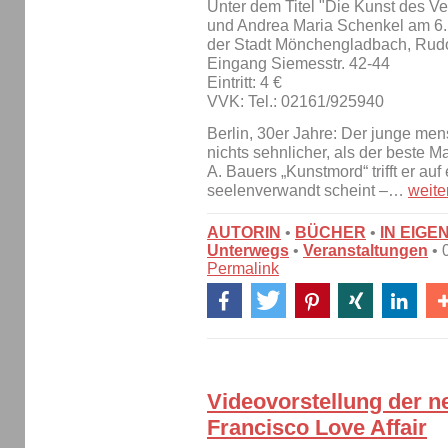
Unter dem Titel "Die Kunst des V
und Andrea Maria Schenkel am 6.
der Stadt Mönchengladbach, Rudol
Eingang Siemesstr. 42-44
Eintritt: 4 €
VVK: Tel.: 02161/925940
Berlin, 30er Jahre: Der junge me
nichts sehnlicher, als der beste Ma
A. Bauers „Kunstmord“ trifft er au
seelenverwandt scheint –…
weite
AUTORIN
•
BÜCHER
•
IN EIGE
Unterwegs
•
Veranstaltungen
• 
Permalink
Videovorstellung der 
Francisco Love Affair