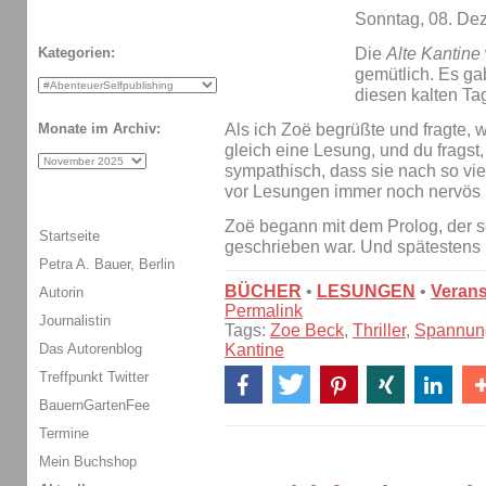
Sonntag, 08. De
Die
Alte Kantine
Kategorien:
gemütlich. Es gab
diesen kalten Ta
Als ich Zoë begrüßte und fragte, w
Monate im Archiv:
gleich eine Lesung, und du fragst,
sympathisch, dass sie nach so viele
vor Lesungen immer noch nervös is
Zoë begann mit dem Prolog, der sc
Startseite
geschrieben war. Und spätesten
Petra A. Bauer, Berlin
BÜCHER
•
LESUNGEN
•
Verans
Autorin
Permalink
Journalistin
Tags:
Zoe Beck
,
Thriller
,
Spannun
Das Autorenblog
Kantine
Treffpunkt Twitter
BauernGartenFee
Termine
Mein Buchshop