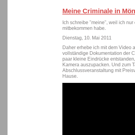
Meine Criminale in Mö
Ich schreibe "meine", weil ich nur
mitbekommen habe.
Dienstag, 10. Mai 2011
Daher erhebe ich mit dem Video 
vollständige Dokumentation der Cr
paar kleine Eindrücke entstanden,
Kamera auszupacken. Und zum Ta
Abschlussveranstaltung mit Preisv
Hause.