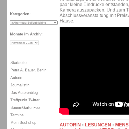
paar kleine Eindrücke entstanden,
Kamera auszupacken. Und zum Ta
Kategorien:
Abschlussveranstaltung mit Preisv
Hause.
Monate im Archiv:
Startseite
Petra A. Bauer, Berlin
Autorin
Journalistin
Das Autorenblog
Treffpunkt Twitter
BauernGartenFee
Termine
Mein Buchshop
AUTORIN
•
LESUNGEN
•
MENS