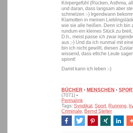
Körpergefühl (Rücken, Asthma, al
und daran, dass langsam aber ste
schmelzen :-) Irgendwann bekomme
Klamotten in meinen Lieblingslä
wie sie alle heißen. Denn ich bin z
rundum ein kleines Stück zu breit, 
D.h., meist passe ich zwar irgendw
aus ;-) Und da ich nunmal mit eine
bin ich nicht gewillt, diesen Zus
wissend, dass etliche Leute sage
spinnt!
Damit kann ich leben :-)
BÜCHER
•
MENSCHEN
•
SPOR
(7071) •
Permalink
Tags:
Syndikat
,
Sport
,
Running
,
li
Criminale
,
Bernd Stelter