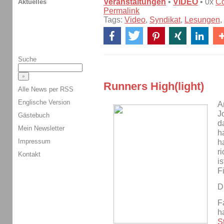
Veranstaltungen
•
VIDEO
• 0x
C
Aktuelles
Permalink
Tags:
Video
,
Syndikat
,
Lesungen
,
Suche
Runners High(light)
Alle News per RSS
Englische Version
A
J
Gästebuch
d
Mein Newsletter
h
Impressum
h
r
Kontakt
i
F
D
F
h
St