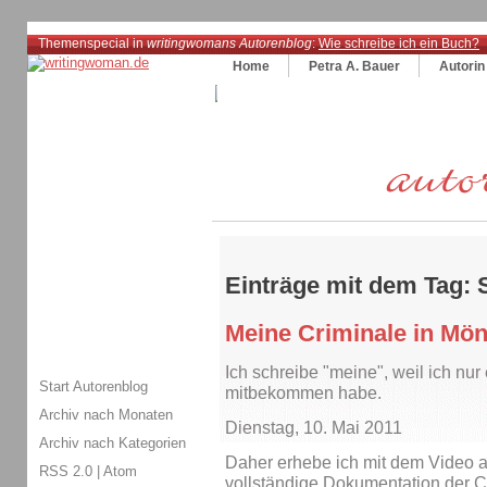
Themenspecial in
writingwomans Autorenblog
:
Wie schreibe ich ein Buch?
Home
Petra A. Bauer
Autorin
Einträge mit dem Tag: 
Meine Criminale in Mö
Ich schreibe "meine", weil ich nur
Start Autorenblog
mitbekommen habe.
Archiv nach Monaten
Dienstag, 10. Mai 2011
Archiv nach Kategorien
Daher erhebe ich mit dem Video 
RSS 2.0
|
Atom
vollständige Dokumentation der Cr