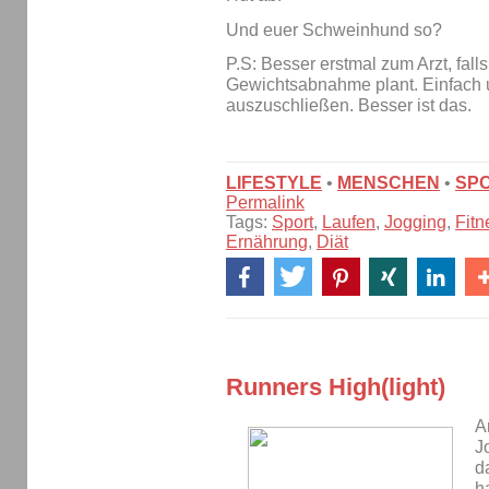
Und euer Schweinhund so?
P.S: Besser erstmal zum Arzt, fall
Gewichtsabnahme plant. Einfach
auszuschließen. Besser ist das.
LIFESTYLE
•
MENSCHEN
•
SP
Permalink
Tags:
Sport
,
Laufen
,
Jogging
,
Fitn
Ernährung
,
Diät
Runners High(light)
A
J
d
h