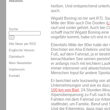
Aktuelles
heißen. Und entsprechend unterha
auch.
Wigald Boning ist mir seit
RTL Sa
Mitte der 90er auch Die Doofen (
L
rauf und runter gehört. Auch bei
Cl
Suche
schafft
macht Wigald Boning eine g
ungefähr kommt, habe ich erst in 
Alle News per RSS
Ebenfalls Mitte der 90er hatte d
Drechsler ein Aha-Erlebnis und 
Englische Version
Fuß, auf dem Fahrrad, ja er bestri
Gästebuch
benachbarten See seinen persönl
Mein Newsletter
er anfangs noch mit leichtem Laufe
immer intensiver und abwechslung
Impressum
Menschen Input für andere Sporta
Kontakt
Er berichtet sehr kurzweilig von a
Unternehmungen und wie es dazu 
100 km von Biel
, 24-Stunden-Mou
Alpenüberquerung zu Fuß nach Ita
Fahrten mit dem Fahrrad zur Arbeit
stattfindet, um Familie, Beruf und
Und die Erkenntnis, dass man sic