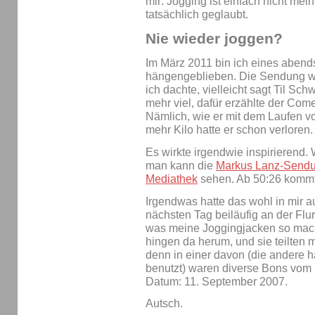
mir: Jogging ist einfach nicht mei
tatsächlich geglaubt.
Nie wieder joggen?
Im März 2011 bin ich eines aben
hängengeblieben. Die Sendung war
ich dachte, vielleicht sagt Til Sch
mehr viel, dafür erzählte der Co
Nämlich, wie er mit dem Laufen v
mehr Kilo hatte er schon verloren.
Es wirkte irgendwie inspirierend
man kann die
Markus Lanz-Sendun
Mediathek
sehen. Ab 50:26 kommt 
Irgendwas hatte das wohl in mir a
nächsten Tag beiläufig an der Flu
was meine Joggingjacken so mache
hingen da herum, und sie teilten mi
denn in einer davon (die andere ha
benutzt) waren diverse Bons vom 
Datum: 11. September 2007.
Autsch.