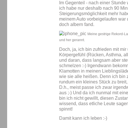
Im Gegenteil - nach einer Stunde 
ich habe nur deshalb nach 90 Minu
Steigerungsmöglichkeit mehr habe,
meinem Auto vorbeigelaufen war u
doch albern fand.
Meine gestrige Rekord-Lauf
und her gerannt.
Doch, ja, ich bin zufrieden mit m
Körpergefühl (Rücken, Asthma, al
und daran, dass langsam aber ste
schmelzen :-) Irgendwann bekomme
Klamotten in meinen Lieblingslä
wie sie alle heißen. Denn ich bin z
rundum ein kleines Stück zu breit, 
D.h., meist passe ich zwar irgendw
aus ;-) Und da ich nunmal mit eine
bin ich nicht gewillt, diesen Zus
wissend, dass etliche Leute sage
spinnt!
Damit kann ich leben :-)