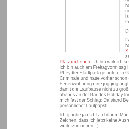
h
r
i
F
D
F
h
St
s
Platz im Leben
. Ich bin wirklich 
ich bin auch am Freitagvormittag
Rheydter Stadtpark gelaufen. In 
Criminale und hatte vorher schon 
Ferienwohnung eine joggingtaugli
damit die Laufpause nicht zu groß 
abends an der Bar des Holiday Inn
mich fast der Schlag: Da stand Be
persönlicher Laufpapst!
Ich glaube ja nicht an höhere Mä
Zeichen, dass ich jetzt keine Au
weiterzumachen ;-)