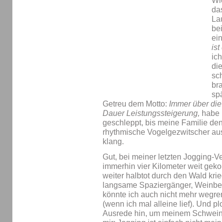
Wi
da
La
be
ei
ist
ic
di
sc
br
sp
Getreu dem Motto:
Immer über die
Dauer Leistungssteigerung,
habe 
geschleppt, bis meine Familie den
rhythmische Vogelgezwitscher au
klang.
Gut, bei meiner letzten Jogging-Ve
immerhin vier Kilometer weit gek
weiter halbtot durch den Wald kri
langsame Spaziergänger, Weinbe
könnte ich auch nicht mehr wegre
(wenn ich mal alleine lief). Und pl
Ausrede hin, um meinem Schweine