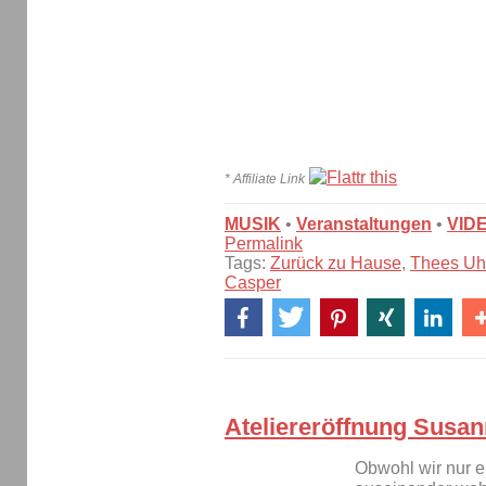
* Affiliate Link
MUSIK
•
Veranstaltungen
•
VID
Permalink
Tags:
Zurück zu Hause
,
Thees U
Casper
Ateliereröffnung Susa
Obwohl wir nur 