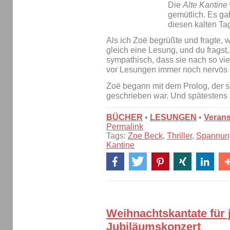
Die
Alte Kantine
gemütlich. Es gab
diesen kalten Ta
Als ich Zoë begrüßte und fragte, w
gleich eine Lesung, und du fragst,
sympathisch, dass sie nach so viele
vor Lesungen immer noch nervös is
Zoë begann mit dem Prolog, der sc
geschrieben war. Und spätesten
BÜCHER
•
LESUNGEN
•
Verans
Permalink
Tags:
Zoe Beck
,
Thriller
,
Spannun
Kantine
Weihnachtskantate für 
Jubiläumskonzert