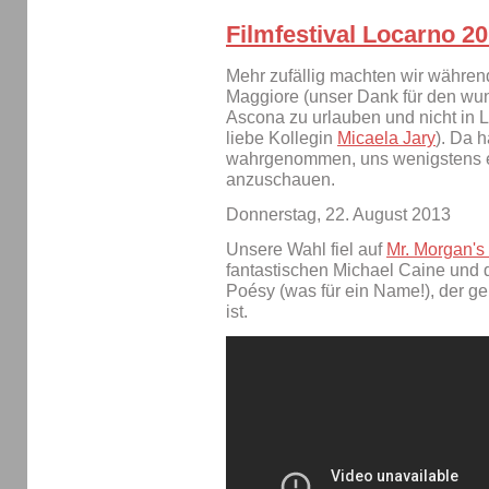
Filmfestival Locarno 2
Mehr zufällig machten wir währen
Maggiore (unser Dank für den wun
Ascona zu urlauben und nicht in 
liebe Kollegin
Micaela Jary
). Da 
wahrgenommen, uns wenigstens e
anzuschauen.
Donnerstag, 22. August 2013
Unsere Wahl fiel auf
Mr. Morgan's 
fantastischen Michael Caine und
Poésy (was für ein Name!), der g
ist.