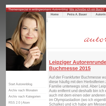
Themenspecial in
writingwomans Autorenblog
:
Wie schreibe ich ein Buch?
Home
Petra A. Bauer
Autorin
Leipziger Autorenrunde
Buchmesse 2015
Auf der Frankfurter Buchmesse war
diese häufig mit den Herbstferien
Start Autorenblog
Familie unterwegs sind. Aber Leip
Archiv nach Monaten
Auto entfernt und deshalb bin ich e
auch mit dem einen oder anderen 
Archiv nach Kategorien
im Olympiastadion (wo ich eigentl
RSS 2.0
|
Atom
Schalke) und ich habe am Messe