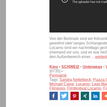
Von der Berlinale sind wir frühze
gewöhnt oder langes Schlangesteh
Locarno sind wir nachmittags gech
(niemand vor uns, und es war hei
den Außenbereich einer…
weiter
Kino
•
SCHWEIZ
•
Unterwegs
•
(6735) •
Permalink
Tags:
Sandra Nettelbeck
,
Piazza 
Michael Caine
,
Locarno
,
Lago Ma
Filmpreis
,
Filmfestival Locarno
,
Fi