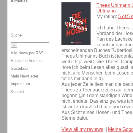
Aktuelles
Thees Uhlmann ü
Uhlmann
My rating:
5 of 5 
Ich habe Thees 
Vorband der Hosen
Suche
Fan des Lachsko
könnt ihr das d
erscheinenden Buches "Überdosi
Alle News per RSS
Thees Uhlmanns Buch ist jedenfall
Englische Version
weil ich ja weiß, wie Thees, Campi
höre ich beim Lesen alles quasi i
Gästebuch
nicht alle Menschen beim Lesen e
Mein Newsletter
tut es mir dann leid).
Impressum
Aus jeder Zeile liest man die bed
Thees zu Teenagerzeiten auf dem
Kontakt
begann („mit dem ständigen Wind,
nicht endete. Das einzige, was i
ist viel zu kurz! Ich hätte noch ew
Aus Sicht eines Hosen- und Thee
Sterne dafür.
View all my reviews
|
Meine Good