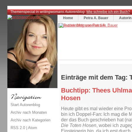
Themenspecial in
writingwomans Autorenblog
:
Wie schreibe ich ein Buch?
Home
Petra A. Bauer
Autorin
Einträge mit dem Tag:
Buchtipp: Thees Uhlma
Hosen
Start Autorenblog
Heute gibt es mal wieder eine Pr
Archiv nach Monaten
bin ich Doppel-Fan: Ich mag die 
der das Buch geschrieben hat (na
Archiv nach Kategorien
Die Toten Hosen
, wobei ich zug
RSS 2.0
|
Atom
Einsteigerin bin, da ich erst durc