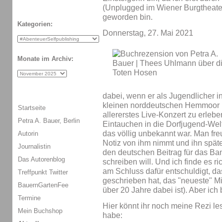
(Unplugged im Wiener Burgtheater
geworden bin.
Kategorien:
Donnerstag, 27. Mai 2021
Monate im Archiv:
dabei, wenn er als Jugendlicher 
kleinen norddeutschen Hemmoor in
Startseite
allererstes Live-Konzert zu erlebe
Petra A. Bauer, Berlin
Eintauchen in die Dorfjugend-Welt
das völlig unbekannt war. Man fr
Autorin
Notiz von ihm nimmt und ihn späte
Journalistin
den deutschen Beitrag für das Ba
Das Autorenblog
schreiben will. Und ich finde es r
am Schluss dafür entschuldigt, d
Treffpunkt Twitter
geschrieben hat, das "neueste" M
BauernGartenFee
über 20 Jahre dabei ist). Aber ich
Termine
Hier könnt ihr noch meine Rezi le
Mein Buchshop
habe: