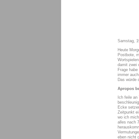
Samstag, 1
Heute Morge
Postbote, m
Wortspielen
damit zwei 
Frage habe 
immer auch 
Das würde d
Apropos b
Ich feile a
beschleunig
Ecke setzen
Zeitpunkt e
wo ich mich
alles nach 
herauskommt
Vermutungen
eben nicht 