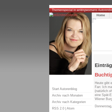
Themenspecial in
writingwomans Autorenbl
Home
Einträ
Buchti
Heute gibt 
Fan: Ich m
Start Autorenblog
(natürlich 
eine Spät-E
Archiv nach Monaten
Wiener Burg
Archiv nach Kategorien
Donnerstag,
RSS 2.0
|
Atom