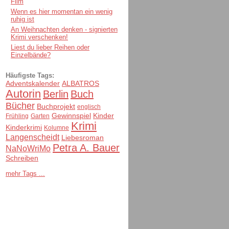
Film
Wenn es hier momentan ein wenig
ruhig ist
An Weihnachten denken - signierten
Krimi verschenken!
Liest du lieber Reihen oder
Einzelbände?
Häufigste Tags:
Adventskalender
ALBATROS
Autorin
Berlin
Buch
Bücher
Buchprojekt
englisch
Gewinnspiel
Kinder
Frühling
Garten
Krimi
Kinderkrimi
Kolumne
Langenscheidt
Liebesroman
Petra A. Bauer
NaNoWriMo
Schreiben
mehr Tags ...