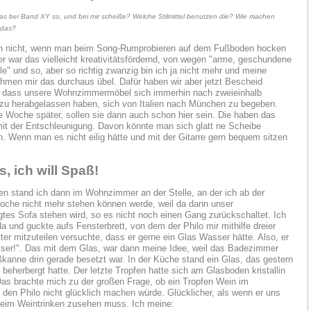
das bei Band XY so, und bei mir scheiße? Welche Stilmittel benutzen die? Wie machen
 das?
uch nicht, wenn man beim Song-Rumprobieren auf dem Fußboden hocken
r war das vielleicht kreativitätsfördernd, von wegen "arme, geschundene
le" und so, aber so richtig zwanzig bin ich ja nicht mehr und meine
men mir das durchaus übel. Dafür haben wir aber jetzt Bescheid
dass unsere Wohnzimmermöbel sich immerhin nach zweieinhalb
u herabgelassen haben, sich von Italien nach München zu begeben.
e Woche später, sollen sie dann auch schon hier sein. Die haben das
mit der Entschleunigung. Davon könnte man sich glatt ne Scheibe
. Wenn man es nicht eilig hätte und mit der Gitarre gern bequem sitzen
s, ich will Spaß!
n stand ich dann im Wohnzimmer an der Stelle, an der ich ab der
che nicht mehr stehen können werde, weil da dann unser
gtes Sofa stehen wird, so es nicht noch einen Gang zurückschaltet. Ich
da und guckte aufs Fensterbrett, von dem der Philo mir mithilfe dreier
tter mitzuteilen versuchte, dass er gerne ein Glas Wasser hätte. Also, er
ser!". Das mit dem Glas, war dann meine Idee, weil das Badezimmer
ßkanne drin gerade besetzt war. In der Küche stand ein Glas, das gestern
 beherbergt hatte. Der letzte Tropfen hatte sich am Glasboden kristallin
 Das brachte mich zu der großen Frage, ob ein Tropfen Wein im
den Philo nicht glücklich machen würde. Glücklicher, als wenn er uns
beim Weintrinken zusehen muss. Ich meine: