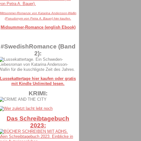
Mittsommer-Romanze von Katarina Andersson-Wallin
(Pseudonym von Petra A. Bauer) hier kaufen.
Midsummer-Romance (english Ebook)
#SwedishRomance (Band
2):
Lussekattertage hier kaufen oder gratis
mit Kindle Unlimited lesen.
KRIMI:
Das Schreibtagebuch
2023: