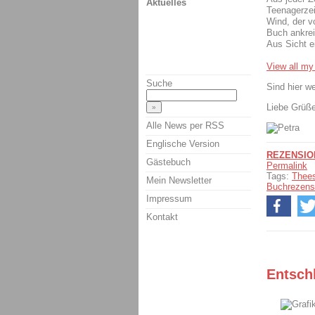
Aktuelles
Teenagerzei
Wind, der v
Buch ankrei
Aus Sicht e
View all my
Suche
Sind hier w
Liebe Grüß
Alle News per RSS
Englische Version
REZENSIO
Gästebuch
Permalink
Tags:
Thee
Mein Newsletter
Buchrezens
Impressum
Kontakt
Entsch