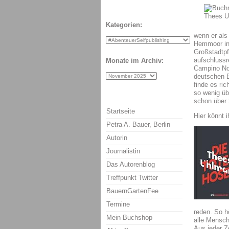
Kategorien:
wenn er als
Hemmoor in 
Großstadtpf
aufschlussr
Monate im Archiv:
Campino Not
deutschen B
finde es ri
so wenig ü
schon über 
Startseite
Hier könnt 
Petra A. Bauer, Berlin
Autorin
Journalistin
Das Autorenblog
Treffpunkt Twitter
BauernGartenFee
Termine
reden. So h
Mein Buchshop
alle Mensch
Aus jeder Z