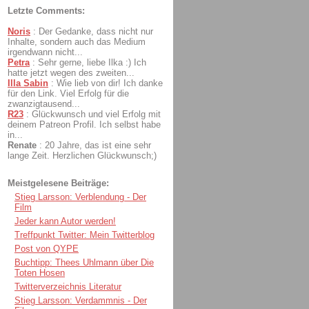
Letzte Comments:
Noris
:
Der Gedanke, dass nicht nur
Inhalte, sondern auch das Medium
irgendwann nicht...
Petra
:
Sehr gerne, liebe Ilka :) Ich
hatte jetzt wegen des zweiten...
Illa Sabin
:
Wie lieb von dir! Ich danke
für den Link. Viel Erfolg für die
zwanzigtausend...
R23
:
Glückwunsch und viel Erfolg mit
deinem Patreon Profil. Ich selbst habe
in...
Renate
:
20 Jahre, das ist eine sehr
lange Zeit. Herzlichen Glückwunsch;)
Meistgelesene Beiträge:
Stieg Larsson: Verblendung - Der
Film
Jeder kann Autor werden!
Treffpunkt Twitter: Mein Twitterblog
Post von QYPE
Buchtipp: Thees Uhlmann über Die
Toten Hosen
Twitterverzeichnis Literatur
Stieg Larsson: Verdammnis - Der