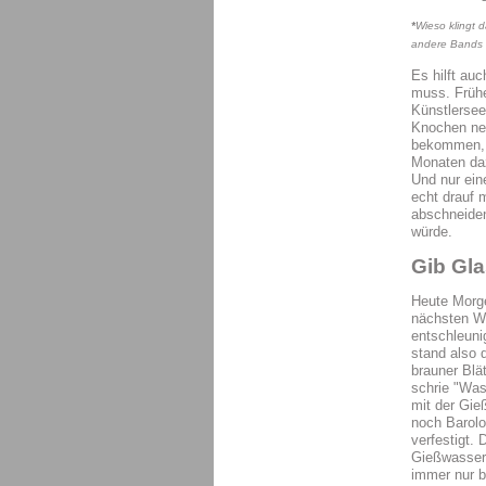
*
Wieso klingt 
andere Bands
Es hilft a
muss. Frühe
Künstlersee
Knochen neh
bekommen, 
Monaten daz
Und nur ein
echt drauf 
abschneiden
würde.
Gib Gla
Heute Morge
nächsten Wo
entschleuni
stand also 
brauner Blä
schrie "Was
mit der Gie
noch Barolo
verfestigt.
Gießwasser 
immer nur 