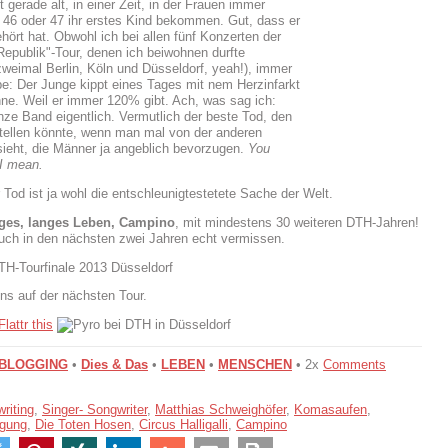
t gerade alt, in einer Zeit, in der Frauen immer
t 46 oder 47 ihr erstes Kind bekommen. Gut, dass er
hört hat. Obwohl ich bei allen fünf Konzerten der
Republik"-Tour, denen ich beiwohnen durfte
weimal Berlin, Köln und Düsseldorf, yeah!), immer
e: Der Junge kippt eines Tages mit nem Herzinfarkt
ne. Weil er immer 120% gibt. Ach, was sag ich:
nze Band eigentlich. Vermutlich der beste Tod, den
stellen könnte, wenn man mal von der anderen
sieht, die Männer ja angeblich bevorzugen.
You
I mean.
 Tod ist ja wohl die entschleunigtestetete Sache der Welt.
nges, langes Leben, Campino
, mit mindestens 30 weiteren DTH-Jahren!
uch in den nächsten zwei Jahren echt vermissen.
ns auf der nächsten Tour.
BLOGGING
•
Dies & Das
•
LEBEN
•
MENSCHEN
• 2x
Comments
riting
,
Singer- Songwriter
,
Matthias Schweighöfer
,
Komasaufen
,
igung
,
Die Toten Hosen
,
Circus Halligalli
,
Campino