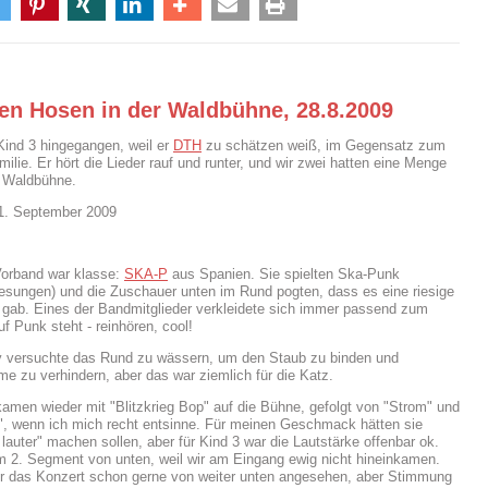
ten Hosen in der Waldbühne, 28.8.2009
 Kind 3 hingegangen, weil er
DTH
zu schätzen weiß, im Gegensatz zum
ilie. Er hört die Lieder rauf und runter, und wir zwei hatten eine Menge
r Waldbühne.
01. September 2009
Vorband war klasse:
SKA-P
aus Spanien. Sie spielten Ska-Punk
esungen) und die Zuschauer unten im Rund pogten, dass es eine riesige
gab. Eines der Bandmitglieder verkleidete sich immer passend zum
f Punk steht - reinhören, cool!
y versuchte das Rund zu wässern, um den Staub zu binden und
e zu verhindern, aber das war ziemlich für die Katz.
amen wieder mit "Blitzkrieg Bop" auf die Bühne, gefolgt von "Strom" und
, wenn ich mich recht entsinne. Für meinen Geschmack hätten sie
 lauter" machen sollen, aber für Kind 3 war die Lautstärke offenbar ok.
m 2. Segment von unten, weil wir am Eingang ewig nicht hineinkamen.
ir das Konzert schon gerne von weiter unten angesehen, aber Stimmung