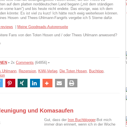
ten auf dem platten norddeutschen Land begann („mit dem ständigen
on vorne kam“) und bis heute nicht endete. Das einzige, was ich dem
den könnte: Es ist viel zu kurz! Ich hätte noch ewig weiterlesen können.
ines Hosen- und Thees-Uhlmann-Fangirls vergebe ich 5 Sterne dafür.
 reviews
|
Meine Goodreads-Autorenseite
eitere Fans von den Toten Hosen und / oder Thees Uhlmann anwesend?
e
NEN
• 2x
Comments
(64856) •
s Uhlmann
,
Rezension
,
KiWi-Verlag
,
Die Toten Hosen
,
Buchtipp
,
ion
leunigung und Komasaufen
Gut, dass der
Iron Buchblogger
-Bot mich
immer dran erinnert, wenn ich in der Woche