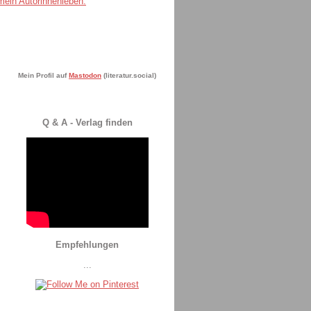
Mein Profil auf
Mastodon
(literatur.social)
Q & A - Verlag finden
Empfehlungen
...