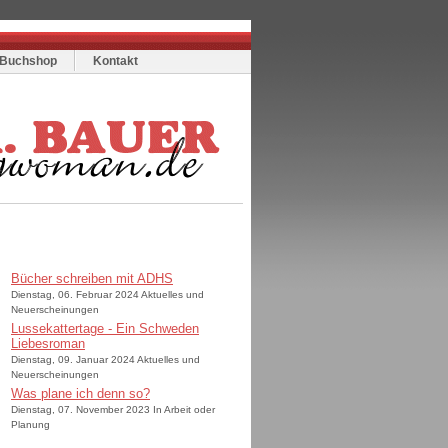
Buchshop
Kontakt
Bücher schreiben mit ADHS
Dienstag, 06. Februar 2024 Aktuelles und
Neuerscheinungen
Lussekattertage - Ein Schweden
Liebesroman
Dienstag, 09. Januar 2024 Aktuelles und
Neuerscheinungen
Was plane ich denn so?
Dienstag, 07. November 2023 In Arbeit oder
Planung