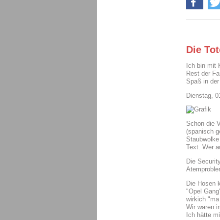
Die To
Ich bin mit
Rest der Fam
Spaß in de
Dienstag, 
Schon die 
(spanisch g
Staubwolke 
Text. Wer au
Die Securit
Atemproblem
Die Hosen k
"Opel Gang"
wirkich "ma
Wir waren i
Ich hätte m