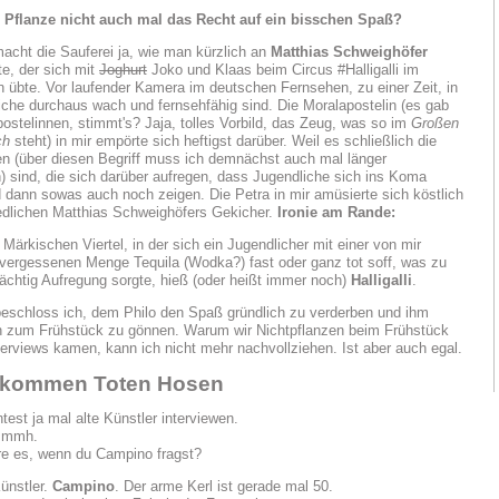
e Pflanze nicht auch mal das Recht auf ein bisschen Spaß?
cht die Sauferei ja, wie man kürzlich an
Matthias Schweighöfer
e, der sich mit
Joghurt
Joko und Klaas beim Circus #Halligalli im
übte. Vor laufender Kamera im deutschen Fernsehen, zu einer Zeit, in
iche durchaus wach und fernsehfähig sind. Die Moralapostelin (es gab
postelinnen, stimmt's? Jaja, tolles Vorbild, das Zeug, was so im
Großen
ch
steht) in mir empörte sich heftigst darüber. Weil es schließlich die
 (über diesen Begriff muss ich demnächst auch mal länger
 sind, die sich darüber aufregen, dass Jugendliche sich ins Koma
 dann sowas auch noch zeigen. Die Petra in mir amüsierte sich köstlich
edlichen Matthias Schweighöfers Gekicher.
Ironie am Rande:
Märkischen Viertel, in der sich ein Jugendlicher mit einer von mir
vergessenen Menge Tequila (Wodka?) fast oder ganz tot soff, was zu
ächtig Aufregung sorgte, hieß (oder heißt immer noch)
Halligalli
.
beschloss ich, dem Philo den Spaß gründlich zu verderben und ihm
n zum Frühstück zu gönnen. Warum wir Nichtpflanzen beim Frühstück
terviews kamen, kann ich nicht mehr nachvollziehen. Ist aber auch egal.
llkommen Toten Hosen
test ja mal alte Künstler interviewen.
mmmh.
e es, wenn du Campino fragst?
Künstler.
Campino
. Der arme Kerl ist gerade mal 50.