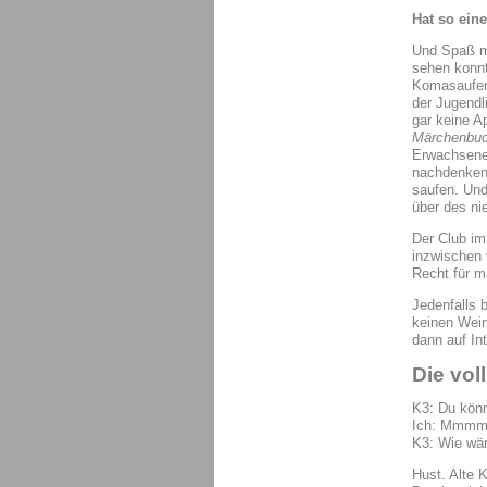
Hat so ein
Und Spaß ma
sehen konnt
Komasaufen 
der Jugendl
gar keine A
Märchenbu
Erwachsenen
nachdenken)
saufen. Und
über des ni
Der Club im 
inzwischen 
Recht für m
Jedenfalls 
keinen Wei
dann auf In
Die vo
K3: Du könn
Ich: Mmm
K3: Wie wär
Hust. Alte 