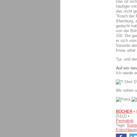
Das ist nich
häufiger mi
das nicht ge
"Krach der 
(Hamburg, z
gedacht hab
von der Büh
150. Die ga
er sich vor
Variante ab
know, what 
Tja. und der
Auf ein la
Ich werde e
Wir sehen u
BÜCHER
•
(5112) •
Permalink
Tags:
Songw
Entschleun