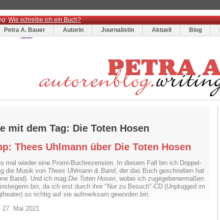
og
:
Wie schreibe ich ein Buch?
Petra A. Bauer
Autorin
Journalistin
Aktuell
Blog
ge mit dem Tag: Die Toten Hosen
pp: Thees Uhlmann über Die Toten Hosen
es mal wieder eine Promi-Buchrezension. In diesem Fall bin ich Doppel-
ag die Musik von
Thees Uhlmann & Band
, der das Buch geschrieben hat
ohne Band). Und ich mag
Die Toten Hosen
, wobei ich zugegebenermaßen
insteigerin bin, da ich erst durch ihre "Nur zu Besuch"-CD (Unplugged im
theater) so richtig auf sie aufmerksam geworden bin.
 27. Mai 2021