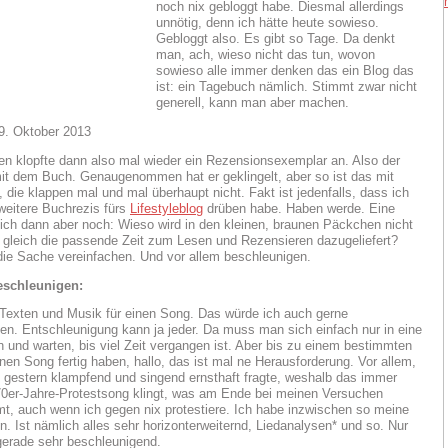
noch nix gebloggt habe. Diesmal allerdings
unnötig, denn ich hätte heute sowieso.
Gebloggt also. Es gibt so Tage. Da denkt
man, ach, wieso nicht das tun, wovon
sowieso alle immer denken das ein Blog das
ist: ein Tagebuch nämlich. Stimmt zwar nicht
generell, kann man aber machen.
9. Oktober 2013
n klopfte dann also mal wieder ein Rezensionsexemplar an. Also der
it dem Buch. Genaugenommen hat er geklingelt, aber so ist das mit
, die klappen mal und mal überhaupt nicht. Fakt ist jedenfalls, dass ich
weitere Buchrezis fürs
Lifestyleblog
drüben habe. Haben werde. Eine
ich dann aber noch: Wieso wird in den kleinen, braunen Päckchen nicht
gleich die passende Zeit zum Lesen und Rezensieren dazugeliefert?
ie Sache vereinfachen. Und vor allem beschleunigen.
eschleunigen:
n Texten und Musik für einen Song. Das würde ich auch gerne
en. Entschleunigung kann ja jeder. Da muss man sich einfach nur in eine
 und warten, bis viel Zeit vergangen ist. Aber bis zu einem bestimmten
inen Song fertig haben, hallo, das ist mal ne Herausforderung. Vor allem,
 gestern klampfend und singend ernsthaft fragte, weshalb das immer
70er-Jahre-Protestsong klingt, was am Ende bei meinen Versuchen
, auch wenn ich gegen nix protestiere. Ich habe inzwischen so meine
. Ist nämlich alles sehr horizonterweiternd, Liedanalysen* und so. Nur
gerade sehr beschleunigend.