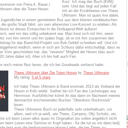
Kurz: Ich mag das Buch (KiWi)
sehr. Und das liegt auf jeden Fall
mit an der Erzählweise von Thees
Uhlmann. Man ist quasi live dabei,
 Jugendlicher in einem gemieteten Bus aus dem kleinen norddeutschen
die große Stadt fährt, um sein allererstes Live-Konzert zu erleben. Als
lanze ist dieses Eintauchen in die Dorfjugend-Welt äußerst
eich, weil mir das völlig unbekannt war. Man freut sich mit ihm, wenn
iz von ihm nimmt und ihn später fragt, ob er mit ihm zusammen den
eitrag für das Band-Aid-Projekt von Bob Geldof schreiben will. Und ich
chtiggehend niedlich, wenn er sich am Schluss dafür entschuldigt, dass es
ber
Vom
geschrieben hat, das "neueste" Mitglied der Hosen (das auch
20 Jahre dabei ist). Aber ich bin halt auch Fan.
ihr noch meine Rezi lesen, die ich bei Goodreads verfasst habe:
Thees Uhlmann über Die Toten Hosen
by
Thees Uhlmann
My rating:
5 of 5 stars
Ich habe Thees Uhlmann & Band erstmals 2013 als Vorband der
Hosen in Köln erlebt. Seither bin ich Fan des Lachskopps aus
Hemmoor. Ausführlicher könnt ihr das dann im Nachwort meines
demnächst erscheinenden Buches "Überdosis Rockmusik"
lesen.
Thees Uhlmanns Buch ist jedenfalls sehr unterhaltsam, vor
allem, weil ich ja weiß, wie Thees, Campino, Olly Schultz, etc.
öre ich beim Lesen alles quasi im Originalton (es sollen angeblich nicht
en beim Lesen eine Stimme im Kopf haben - für die tut es mir dann leid).
eile liest man die bedingungslose Hosen-Liebe, die bei Thees zu