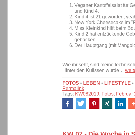
Veganer Kartoffelsalat für G
und Kind 4.
Kind 4 ist 21 geworden, yea
New York Cheesecake im "R
Miss Kleinkind hilft beim Bou
Kind 2 hat entzückende Geb
gebacken.
Der Hauptgang (mit Mangolds
Wie ihr seht, sind meine technisc
Hinter den Kulissen wurde…
weit
FOTOS
•
LEBEN
•
LIFESTYLE
•
Permalink
Tags:
KW082019
,
Fotos
,
Februar
KW 07 - Die Woche in S