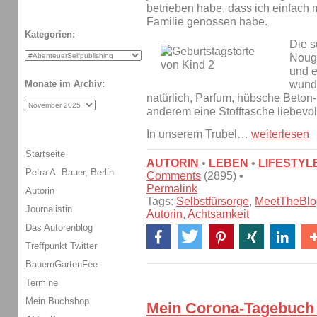
betrieben habe, dass ich einfach
Familie genossen habe.
Kategorien:
Die s
Nouga
und e
wund
Monate im Archiv:
natürlich, Parfum, hübsche Beton-
anderem eine Stofftasche liebevol
In unserem Trubel…
weiterlesen
Startseite
AUTORIN
•
LEBEN
•
LIFESTYL
Petra A. Bauer, Berlin
Comments
(2895) •
Permalink
Autorin
Tags:
Selbstfürsorge
,
MeetTheBl
Journalistin
Autorin
,
Achtsamkeit
Das Autorenblog
Treffpunkt Twitter
BauernGartenFee
Termine
Mein Buchshop
Mein Corona-Tagebuch -