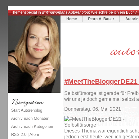
Themenspecial in
writingwomans Autorenblog
:
Wie schreibe ich ein Buch?
Home
Petra A. Bauer
Autorin
#MeetTheBloggerDE21 |
Selbstfürsorge ist gerade für Frei
wir uns ja doch gerne mal selbst 
Donnerstag, 06. Mai 2021
Start Autorenblog
Archiv nach Monaten
Archiv nach Kategorien
Dieses Thema war eigentlich scho
RSS 2.0
|
Atom
jedoch erst heute, weil ich gester