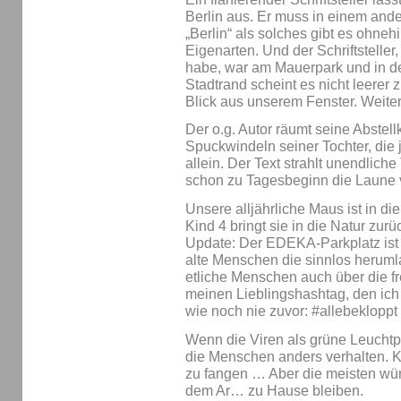
Berlin aus. Er muss in einem ande
„Berlin“ als solches gibt es ohnehi
Eigenarten. Und der Schriftstell
habe, war am Mauerpark und in d
Stadtrand scheint es nicht leerer 
Blick aus unserem Fenster. Weiter
Der o.g. Autor räumt seine Abstel
Spuckwindeln seiner Tochter, die je
allein. Der Text strahlt unendliche 
schon zu Tagesbeginn die Laune 
Unsere alljährliche Maus ist in d
Kind 4 bringt sie in die Natur zurü
Update: Der EDEKA-Parkplatz ist r
alte Menschen die sinnlos herumla
etliche Menschen auch über die fr
meinen Lieblingshashtag, den ich
wie noch nie zuvor: #allebekloppt
Wenn die Viren als grüne Leuchtp
die Menschen anders verhalten. 
zu fangen … Aber die meisten wür
dem Ar… zu Hause bleiben.