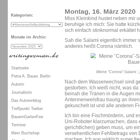
Montag, 16. März 2020
Kategorien:
Miss Kleinkind hustet neben mir u
beruhige ich mich: Sie hatte kürzl
sich einfach stinknormal erkältet 
Monate im Archiv:
Sah die Salami eigentlich immer 
anderes heißt Corona nämlich.
Startseite
Meine "Corona"-Salami ;-)
Petra A. Bauer, Berlin
Nach dem Wasserwechsel sind ge
Autorin
gestorben. Ich weiß nicht, was da s
Journalistin
beinah die Tränen in die Augen mi
Antennenwelsfrau traurig an ihre
Das Autorenblog
gekuschelt ist und alle anderen Fi
Treffpunkt Twitter
Ich bin eine Fischmörderin, und e
BauernGartenFee
Uni-Roboter klarzumachen, dass e
Termine
gerichtlichen) geben muss, um ei
Mein Buchshop
versehentlichen Fehlbetrags vo
machen. Ich war wirklich super fr