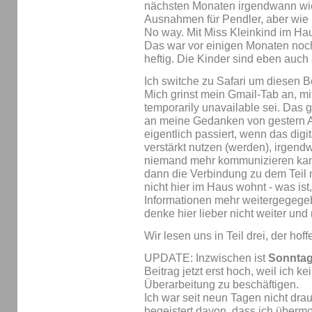
nächsten Monaten irgendwann wie
Ausnahmen für Pendler, aber wie
No way. Mit Miss Kleinkind im Hau
Das war vor einigen Monaten noch n
heftig. Die Kinder sind eben auch 
Ich switche zu Safari um diesen B
Mich grinst mein Gmail-Tab an, m
temporarily unavailable sei. Das 
an meine Gedanken von gestern A
eigentlich passiert, wenn das digi
verstärkt nutzen (werden), irge
niemand mehr kommunizieren ka
dann die Verbindung zu dem Teil 
nicht hier im Haus wohnt - was is
Informationen mehr weitergegege
denke hier lieber nicht weiter und
Wir lesen uns in Teil drei, der hoff
UPDATE: Inzwischen ist
Sonntag,
Beitrag jetzt erst hoch, weil ich k
Überarbeitung zu beschäftigen.
Ich war seit neun Tagen nicht dra
begeistert davon, dass ich übermo