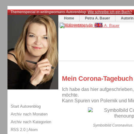
Themenspecial in
writingwomans Autorenblog
:
Wie schreibe ich ein Buch?
Home
Petra A. Bauer
Autorin
Mein Corona-Tagebuch -
Ich habe das hier aufgeschrieben,
möchte.
Kann Spuren von Polemik und Mim
Start Autorenblog
Archiv nach Monaten
Archiv nach Kategorien
Symbolbild Coronavirus. 
RSS 2.0
|
Atom