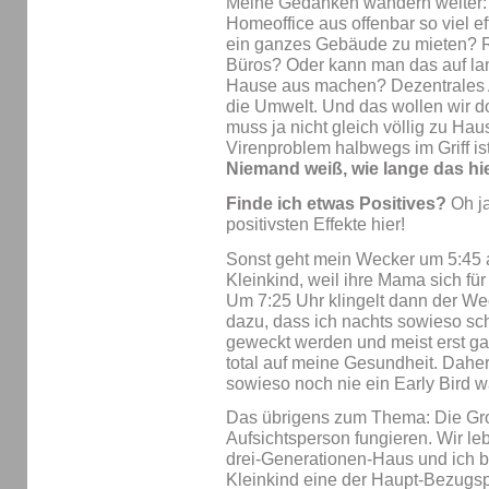
Meine Gedanken wandern weiter:
Homeoffice aus offenbar so viel eff
ein ganzes Gebäude zu mieten? R
Büros? Oder kann man das auf lan
Hause aus machen? Dezentrales Ar
die Umwelt. Und das wollen wir do
muss ja nicht gleich völlig zu H
Virenproblem halbwegs im Griff ist
Niemand weiß, wie lange das hi
Finde ich etwas Positives?
Oh ja
positivsten Effekte hier!
Sonst geht mein Wecker um 5:45 a
Kleinkind, weil ihre Mama sich fü
Um 7:25 Uhr klingelt dann der Wec
dazu, dass ich nachts sowieso sc
geweckt werden und meist erst ga
total auf meine Gesundheit. Daher
sowieso noch nie ein Early Bird w
Das übrigens zum Thema: Die Groß
Aufsichtsperson fungieren. Wir l
drei-Generationen-Haus und ich bi
Kleinkind eine der Haupt-Bezugs