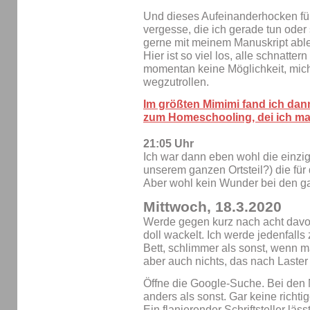
Und dieses Aufeinanderhocken füh
vergesse, die ich gerade tun oder
gerne mit meinem Manuskript ablen
Hier ist so viel los, alle schnatte
momentan keine Möglichkeit, mic
wegzutrollen.
Im größten Mimimi fand ich dann
zum Homeschooling, dei ich ma
21:05 Uhr
Ich war dann eben wohl die einzig
unserem ganzen Ortsteil?) die für 
Aber wohl kein Wunder bei den gan
Mittwoch, 18.3.2020
Werde gegen kurz nach acht davo
doll wackelt. Ich werde jedenfalls
Bett, schlimmer als sonst, wenn ma
aber auch nichts, das nach Laster 
Öffne die Google-Suche. Bei den
anders als sonst. Gar keine rich
Ein flanierender Schriftsteller läss