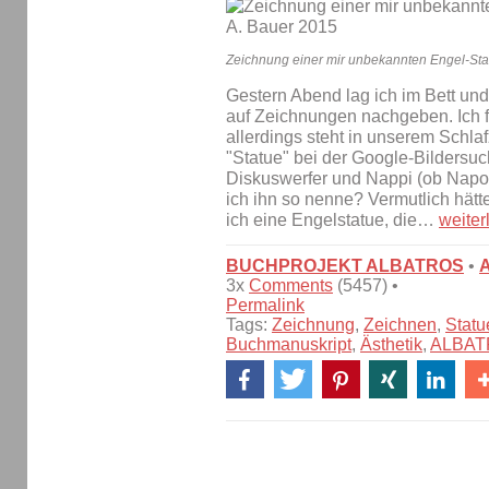
Zeichnung einer mir unbekannten Engel-Sta
Gestern Abend lag ich im Bett un
auf Zeichnungen nachgeben. Ich f
allerdings steht in unserem Schla
"Statue" bei der Google-Bildersu
Diskuswerfer und Nappi (ob Nap
ich ihn so nenne? Vermutlich hätte
ich eine Engelstatue, die…
weiter
BUCHPROJEKT ALBATROS
•
3x
Comments
(5457) •
Permalink
Tags:
Zeichnung
,
Zeichnen
,
Statu
Buchmanuskript
,
Ästhetik
,
ALBAT