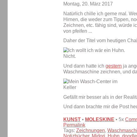
Montag, 20. März 2017
Natürlich chille ich gerne mal. We
Hirnen, die weder zum Tippen, no
Zeichnen, etc. fähig sind, würde 
von pfeifen ...
Daher der Titel vom heutigen Cha
Und dann hatte ich
gestern
ja ange
Waschmaschine zeichnen, und das 
Gefällt mir besser als in der Reali
Und dann brachte mir die Post h
KUNST
•
MOLESKINE
• 5x
Comm
Permalink
Tags:
Zeichnungen
,
Waschmasch
Notizbücher
,
Midori
,
Huhn
,
doodle