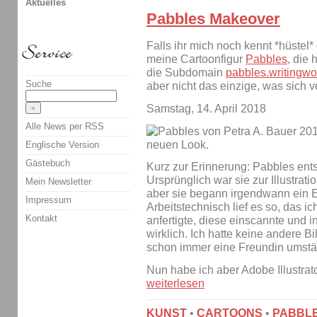
Aktuelles
Pabbles Makeover
Falls ihr mich noch kennt *hüstel* 
meine Cartoonfigur
Pabbles
, die 
die Subdomain
pabbles.writingw
Suche
aber nicht das einzige, was sich v
Samstag, 14. April 2018
Alle News per RSS
Englische Version
Gästebuch
Kurz zur Erinnerung: Pabbles ents
Ursprünglich war sie zur Illustra
Mein Newsletter
aber sie begann irgendwann ein E
Impressum
Arbeitstechnisch lief es so, das i
Kontakt
anfertigte, diese einscannte und i
wirklich. Ich hatte keine andere 
schon immer eine Freundin umstän
Nun habe ich aber Adobe Illustrat
weiterlesen
KUNST
•
CARTOONS
•
PABBL