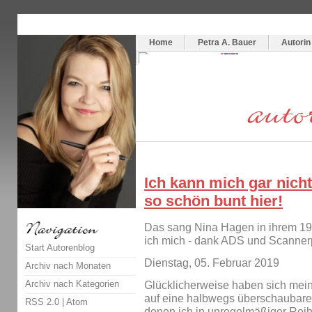
Themenspecial in
writingwomans Autorenblog
:
Wie schreibe ich ein Buch?
Home
Petra A. Bauer
Autorin
Ich kann mich gar nicht 
so schön bunt hier!
Das sang Nina Hagen in ihrem 198
ich mich - dank ADS und Scannerp
Start Autorenblog
Dienstag, 05. Februar 2019
Archiv nach Monaten
Archiv nach Kategorien
Glücklicherweise haben sich mein
auf eine halbwegs überschaubare
RSS 2.0
|
Atom
denen ich in unregelmäßiger Rei