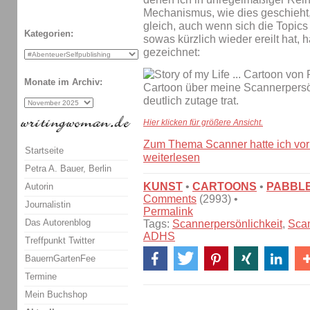
Mechanismus, wie dies geschieht, i
gleich, auch wenn sich die Topic
Kategorien:
sowas kürzlich wieder ereilt hat, 
gezeichnet:
Monate im Archiv:
Hier klicken für größere Ansicht.
Zum Thema Scanner hatte ich vor
Startseite
weiterlesen
Petra A. Bauer, Berlin
KUNST
•
CARTOONS
•
PABBL
Autorin
Comments
(2993) •
Journalistin
Permalink
Das Autorenblog
Tags:
Scannerpersönlichkeit
,
Sca
ADHS
Treffpunkt Twitter
BauernGartenFee
Termine
Mein Buchshop