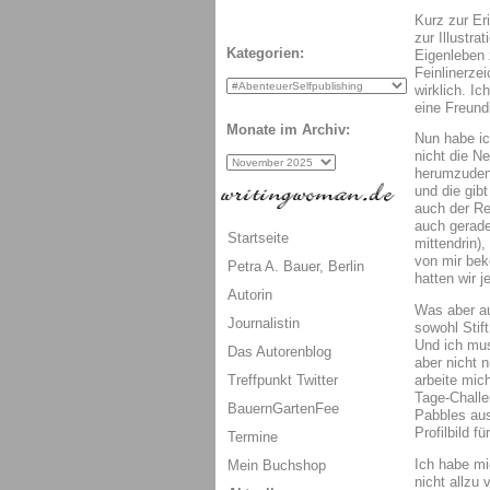
Kurz zur Er
zur Illustr
Kategorien:
Eigenleben 
Feinlinerze
wirklich. I
eine Freund
Monate im Archiv:
Nun habe ic
nicht die N
herumzudenk
und die gibt
auch der Re
auch gerade
Startseite
mittendrin)
von mir bek
Petra A. Bauer, Berlin
hatten wir j
Autorin
Was aber auc
Journalistin
sowohl Stift
Und ich mus
Das Autorenblog
aber nicht 
Treffpunkt Twitter
arbeite mich
Tage-Challe
BauernGartenFee
Pabbles aus
Profilbild fü
Termine
Ich habe mi
Mein Buchshop
nicht allzu 