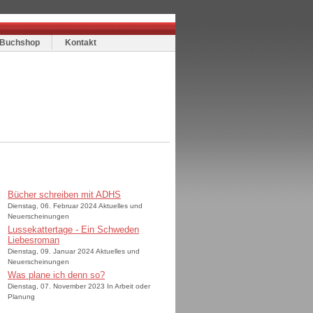
Buchshop
Kontakt
Bücher schreiben mit ADHS
Dienstag, 06. Februar 2024 Aktuelles und
Neuerscheinungen
Lussekattertage - Ein Schweden
Liebesroman
Dienstag, 09. Januar 2024 Aktuelles und
Neuerscheinungen
Was plane ich denn so?
Dienstag, 07. November 2023 In Arbeit oder
Planung