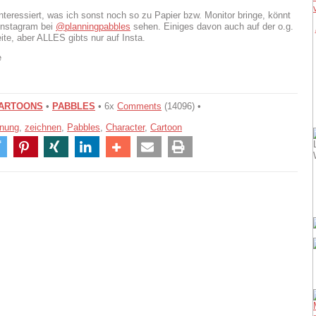
interessiert, was ich sonst noch so zu Papier bzw. Monitor bringe, könnt
 Instagram bei
@planningpabbles
sehen. Einiges davon auch auf der o.g.
te, aber ALLES gibts nur auf Insta.
e
ARTOONS
•
PABBLES
• 6x
Comments
(14096) •
hnung
,
zeichnen
,
Pabbles
,
Character
,
Cartoon