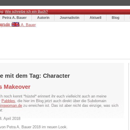
og
:
Wie schreibe ich ein Buch?
Petra A. Bauer
Autorin
Journalistin
Aktuell
Blog
ge mit dem Tag: Character
s Makeover
ch noch kennt *hüstel* erinnert ihr euch vielleicht auch an meine
r
Pabbles
, die hier im Blog jetzt auch direkt über die Subdomain
itingwoman.de
zu erreichen ist. Das ist aber nicht das einzige, was sich
t:
. April 2018