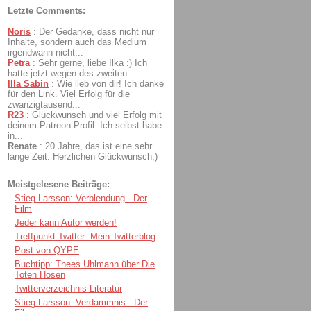
Letzte Comments:
Noris
:
Der Gedanke, dass nicht nur
Inhalte, sondern auch das Medium
irgendwann nicht...
Petra
:
Sehr gerne, liebe Ilka :) Ich
hatte jetzt wegen des zweiten...
Illa Sabin
:
Wie lieb von dir! Ich danke
für den Link. Viel Erfolg für die
zwanzigtausend...
R23
:
Glückwunsch und viel Erfolg mit
deinem Patreon Profil. Ich selbst habe
in...
Renate
:
20 Jahre, das ist eine sehr
lange Zeit. Herzlichen Glückwunsch;)
Meistgelesene Beiträge:
Stieg Larsson: Verblendung - Der
Film
Jeder kann Autor werden!
Treffpunkt Twitter: Mein Twitterblog
Post von QYPE
Buchtipp: Thees Uhlmann über Die
Toten Hosen
Twitterverzeichnis Literatur
Stieg Larsson: Verdammnis - Der