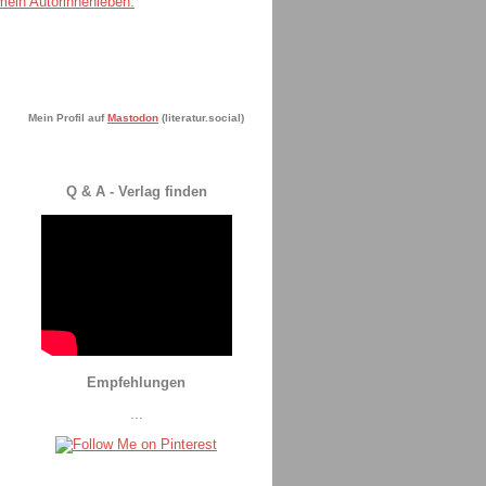
Mein Profil auf
Mastodon
(literatur.social)
Q & A - Verlag finden
Empfehlungen
...