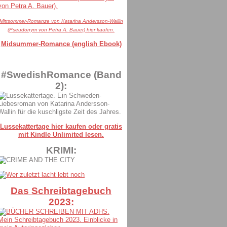
Mittsommer-Romanze von Katarina Andersson-Wallin
(Pseudonym von Petra A. Bauer) hier kaufen.
Midsummer-Romance (english Ebook)
#SwedishRomance (Band
2):
Lussekattertage hier kaufen oder gratis
mit Kindle Unlimited lesen.
KRIMI:
Das Schreibtagebuch
2023: