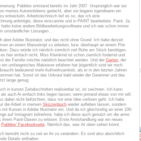
innerung: Pabbles entstand bereits im Jahr 2007. Ursprünglich war sie
ation meines Autorenlebens gedacht, aber sie begann irgendwann ein
zu entwickeln. Arbeitstechnisch lief es so, das ich eine
ichnung anfertigte, diese einscannte und in PAINT bearbeitete. Paint. Ja,
ch hatte keine andere Bildbearbeitungssoftware und ich war schon immer
in umständlicher Lösungen ...
h aber Adobe Illustrator, und das nicht ohne Grund: Ich habe derzeit
erven an einem Manuskript zu arbeiten, bzw. überhaupt an einem Plot
en. Dazu würde ich nämlich ziemlich viel Ruhe am Stück benötigen,
 es hier einfach nicht. Miss Kleinkind ist schon ziemlich fordernd und
st der Familie möchte natürlich beachtet werden. Und der
Garten
, der
 ein umfangreiches Makeover erfahren hat (eigentlich sind wir noch
, braucht bedeutend mehr Aufmerksamkeit, als er in den letzten Jahren
ommen hat. Sonst ist das Unkraut bald wieder der Gewinner und das
etzt lange genug.
h in kurzen Zeitabschnitten realisierbar ist, ist zeichnen. Ich kann
 als auch Ai einfach links liegen lassen, wenn jemand etwas von mir will.
s dabei nicht befürchten, dass mir eine Idee verloren geht. Ich habe
nur die Arbeit in meinem
Skizzenbuch
wieder aufleben lassen, sondern
 mit Kursen in Adobe Illustrator ein. Und da ich gleichzeitig an einer 100-
nge auf Instagram teilnehme, habe ich diese auch genutzt um die arme
 ihrem Paint-Dasein zu erlösen. Erste Amtshandlung war ein neues
r
Pabbles' Facebookseite
. Nämlich das, was ihr oben sehen könnt.
ch bemüht nicht zu viel an ihr zu verändern. Es sind also absichtlich
viele Details enthalten.