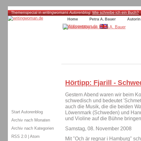
Themenspecial in
writingwomans Autorenblog
:
Wie schreibe ich ein Buch?
Home
Petra A. Bauer
Autorin
Hörtipp: Fjarill - Schw
Gestern Abend waren wir beim K
schwedisch und bedeutet 'Schmette
auch die Musik, die die beiden 
Start Autorenblog
Löwenmark (Schweden) und Hanmar
und Violine auf die Bühne bringen
Archiv nach Monaten
Archiv nach Kategorien
Samstag, 08. November 2008
RSS 2.0
|
Atom
Mit "Och är regnar i Hamburg" sc