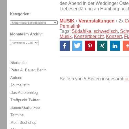
den Abend in der Weddinger Oster
Liebeserklärung an Hamburg noch
Kategorien:
MUSIK
•
Veranstaltungen
• 2x
C
Permalink
Tags:
Südafrika
,
schwedisch
,
Sch
Monate im Archiv:
Musik
,
Konzertbericht
,
Konzert
,
Fj
Startseite
Petra A. Bauer, Berlin
Autorin
Seite 5 von 5 Seiten insgesamt.
«
Journalistin
Das Autorenblog
Treffpunkt Twitter
BauernGartenFee
Termine
Mein Buchshop