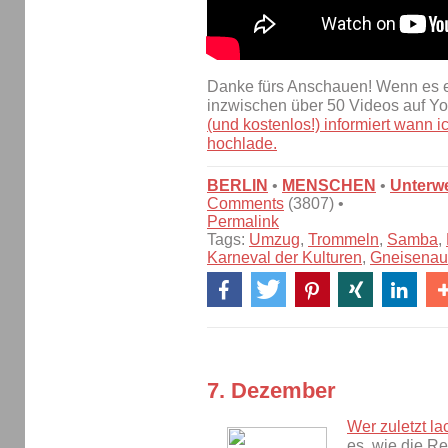
Danke fürs Anschauen! Wenn es eu
inzwischen über 50 Videos auf Y
(und kostenlos!) informiert wann
hochlade.
BERLIN
•
MENSCHEN
•
Unterw
Comments
(3807) •
Permalink
Tags:
Umzug
,
Trommeln
,
Samba
,
Karneval der Kulturen
,
Gneisenau
7. Dezember
Wer zuletzt la
es, wie die R