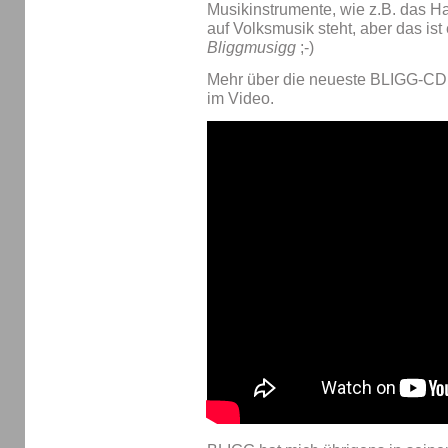
Musikinstrumente, wie z.B. das Hac
auf Volksmusik steht, aber das ist 
Bliggmusigg
;-)
Mehr über die neueste BLIGG-C
im Video.