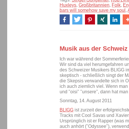
Huxleys
,
Großbritannien
,
Folk
,
En
bars will somehow save my soul
,
Musik aus der Schweiz
Ich war während der Sommerferie
Wir sind da viel herumgefahren un
des Schweizer Musikers BLIGG im 
skeptisch - schließlich singt der
die Skepsis verwandelte sich in O
ich auch ziemlich viel. Wenn man
und "oisi" "unsere", dann hat man
Sonntag, 14. August 2011
BLIGG
ist zurzeit der erfolgreich
Tracks mit Cool Savas und Xavi
Ursprünglich ist er Rapper (was m
auch anhört ("Odyssee"), verwend