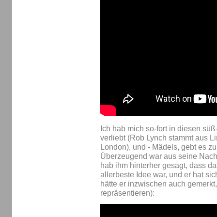
Ich hab mich so-fort in diesen süß
verliebt (Rob Lynch stammt aus Lin
London), und - Mädels, gebt es zu 
Überzeugend war aus seine Nachr
hab ihm hinterher gesagt, dass da
allerbeste Idee war, und er hat si
hätte er inzwischen auch gemerkt
repräsentieren):