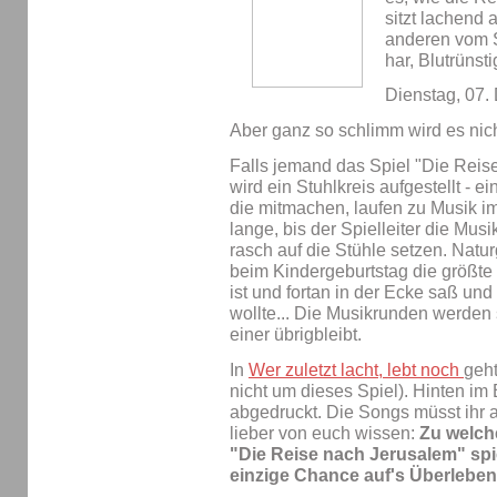
sitzt lachend 
anderen vom Sm
har, Blutrünst
Dienstag, 07
Aber ganz so schlimm wird es nich
Falls jemand das Spiel "Die Reis
wird ein Stuhlkreis aufgestellt - ei
die mitmachen, laufen zu Musik im
lange, bis der Spielleiter die Mus
rasch auf die Stühle setzen. Natur
beim Kindergeburtstag die größte
ist und fortan in der Ecke saß u
wollte... Die Musikrunden werden s
einer übrigbleibt.
In
Wer zuletzt lacht, lebt noch
geht
nicht um dieses Spiel). Hinten im
abgedruckt. Die Songs müsst ihr a
lieber von euch wissen:
Zu welche
"Die Reise nach Jerusalem" spi
einzige Chance auf's Überleben 