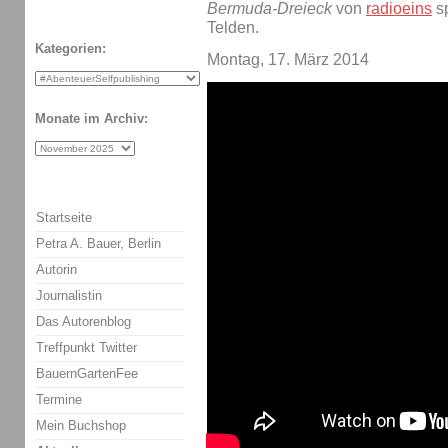
Bermuda-Dreieck
von
radioeins
sp
Telden.
Kategorien:
Montag, 17. März 2014
Monate im Archiv:
Startseite
Petra A. Bauer, Berlin
Autorin
Journalistin
Das Autorenblog
Treffpunkt Twitter
BauernGartenFee
Termine
Mein Buchshop