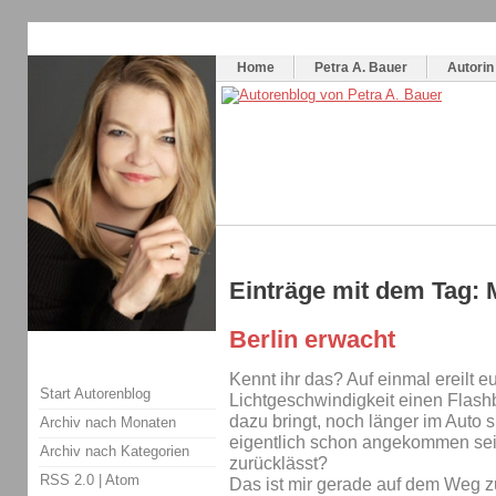
Themenspecial in
writingwomans Autorenblog
:
Wie schreibe ich ein Buch?
Home
Petra A. Bauer
Autorin
Einträge mit dem Tag: 
Berlin erwacht
Kennt ihr das? Auf einmal ereilt e
Start Autorenblog
Lichtgeschwindigkeit einen Flash
dazu bringt, noch länger im Auto s
Archiv nach Monaten
eigentlich schon angekommen seid
Archiv nach Kategorien
zurücklässt?
RSS 2.0
|
Atom
Das ist mir gerade auf dem Weg z