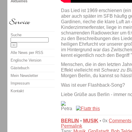
Aktuelles
Das Lied ist 1969 erschienen (ein
aber auch später im SFB häufig g
Gardinen, rieche die klare Luft 
Kinderzimmerfenster, liege in m
schnarrenden Radiowecker um 6:
Suche
zu den Beschreibungen des Liedes 
heiligen Ehrfurcht vor unserer groß
im Hintergrund war das Zwitsche
Alle News per RSS
kennt eigentlich noch den Begriff "
Englische Version
Menschen, die in den letzten Ja
Gästebuch
Effekt vielleicht mit
Schwarz zu Bl
Morgen Berlin, du kannst so hässli
Mein Newsletter
Impressum
Was ist euer Flashback-Song?
Kontakt
Liebe Grüße aus Berlin - immer n
BERLIN
•
MUSIK
• 0x
Comments
Permalink
Tags:
Musik
,
Großstadt
,
Bob Teld