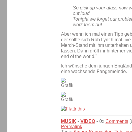
So pick up your glass now w
out loud
Tonight we forget our probl
work them out
Aber wenn ich mal einen Tipp geb
der sollte sich Rob Lynch mal liv
Merch-Stand mit ihm unterhalten 
lassen. Dann grölt ihr hinterher vie
end of the world."
Ich wünsche dem jungen Engländer
eine wachsende Fangemeinde.
MUSIK
•
VIDEO
• 0x
Comments
(
Permalink
Tags:
Singer-Songwriter
,
Rob Lyn