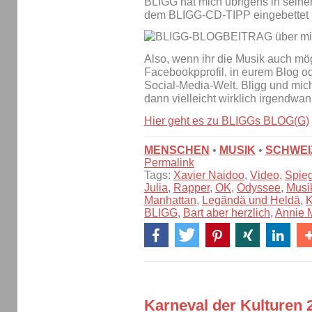
BLIGG hat mich übrigens in sein
dem BLIGG-CD-TIPP eingebettet :
Also, wenn ihr die Musik auch mög
Facebookpprofil, in eurem Blog od
Social-Media-Welt. Bligg und mic
dann vielleicht wirklich irgendwa
Hier geht es zu BLIGGs BLOG(G)
MENSCHEN
•
MUSIK
•
SCHWEI
Permalink
Tags:
Xavier Naidoo
,
Video
,
Spie
Julia
,
Rapper
,
OK
,
Odyssee
,
Musi
Manhattan
,
Legändä und Heldä
,
K
BLIGG
,
Bart aber herzlich
,
Annie 
Karneval der Kulturen 