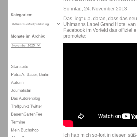
Sonntag, 24. November 2013
Kategorien:
Das liegt u.a. daran, dass das n
Uhlmanns Label Grand Hotel van 
Facebook im Vorfeld das offiziel
promotete:
Monate im Archiv:
Startseite
Petra A. Bauer, Berlin
Autorin
Journalistin
Das Autorenblog
Treffpunkt Twitter
BauernGartenFee
Termine
Mein Buchshop
Ich hab mich so-fort in diesen süß