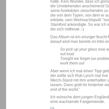
hatte. Kein Wunder, dass ich grins
die Umstehenden anscheinend Sc
seine Anekdoten zwischendrin zu 
die von dem Typen, von dem er au
erklärte, sein Weihnachtspulli "loo
Stamford
ankündigte. So war ich in
die sich mitfreute ;-)
Das Album ist ein einziger feucht
darauf wird man bereits im Intro e
So pick up your glass now w
out loud
Tonight we forget our probl
work them out
Aber wenn ich mal einen Tipp geb
der sollte sich Rob Lynch mal liv
Merch-Stand mit ihm unterhalten 
lassen. Dann grölt ihr hinterher vie
end of the world."
Ich wünsche dem jungen Engländer
eine wachsende Fangemeinde.