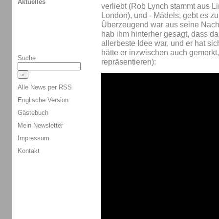
Aktuelles
verliebt (Rob Lynch stammt aus Lin
London), und - Mädels, gebt es zu 
Überzeugend war aus seine Nachr
hab ihm hinterher gesagt, dass da
allerbeste Idee war, und er hat si
hätte er inzwischen auch gemerkt
Suche
repräsentieren):
Alle News per RSS
Englische Version
Gästebuch
Mein Newsletter
Impressum
Kontakt