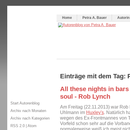
Themenspecial in
writingwomans Autorenblog
:
Wie schreibe ich ein Buch?
Home
Petra A. Bauer
Autorin
Einträge mit dem Tag:
All these nights in ba
soul - Rob Lynch
Start Autorenblog
Am Freitag (22.11.2013) war Rob
Archiv nach Monaten
Uhlmann im
Huxley's
. Natürlich h
wegen des Ex-Frontmannes von To
Archiv nach Kategorien
Vorfeld schon sehr auf die Vorband
RSS 2.0
|
Atom
normalerweise weiß ich meist nicht