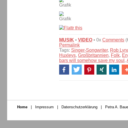
MUSIK
•
VIDEO
• 0x
Comments
(
Permalink
Tags:
Singer-Songwriter
,
Rob Lyn
Huxleys
,
Großbritannien
,
Folk
,
En
bars will somehow save my soul
,
Home
|
Impressum
|
Datenschutzerklärung
|
Petra A. Baue