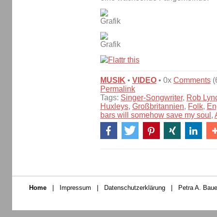
MUSIK
•
VIDEO
• 0x
Comments
(
Permalink
Tags:
Singer-Songwriter
,
Rob Lyn
Huxleys
,
Großbritannien
,
Folk
,
En
bars will somehow save my soul
,
Home
|
Impressum
|
Datenschutzerklärung
|
Petra A. Baue