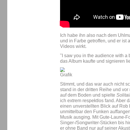
Ich habe ihn also nach dem Uhlm
und in Farbe getroffen, und er ist 
Videos wirkt.
"I saw you in the audience with a bi
das Album kaufte und signieren li
Stimmt, und das war auch nicht sc
stand in der dritten Reihe und vor 
auf dem Boden und spielte
Solitai
ich extrem respektlos fand. Aber da
einen unverstellten Blick auf Rob
unmittelbar den Funken auffangen
Musik ausging. Mit Gute-Laune-F
Singer-/Songwriter-Stücken bis hi
er ohne Band nur auf seiner Akusti