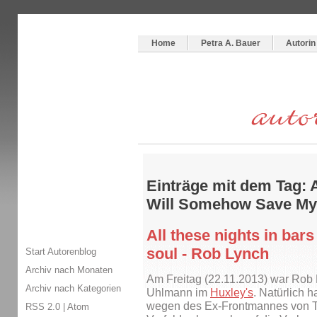
Themenspecial in
writingwomans Autorenblog
:
Wie schreibe ich ein Buch?
Home
Petra A. Bauer
Autorin
Einträge mit dem Tag: A
Will Somehow Save My
All these nights in ba
soul - Rob Lynch
Start Autorenblog
Archiv nach Monaten
Am Freitag (22.11.2013) war Rob
Archiv nach Kategorien
Uhlmann im
Huxley's
. Natürlich h
wegen des Ex-Frontmannes von To
RSS 2.0
|
Atom