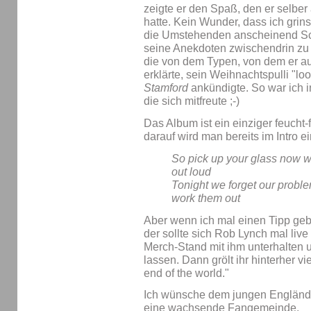
zeigte er den Spaß, den er selber
hatte. Kein Wunder, dass ich grins
die Umstehenden anscheinend Sc
seine Anekdoten zwischendrin zu 
die von dem Typen, von dem er au
erklärte, sein Weihnachtspulli "loo
Stamford
ankündigte. So war ich in
die sich mitfreute ;-)
Das Album ist ein einziger feucht
darauf wird man bereits im Intro e
So pick up your glass now w
out loud
Tonight we forget our probl
work them out
Aber wenn ich mal einen Tipp geb
der sollte sich Rob Lynch mal liv
Merch-Stand mit ihm unterhalten 
lassen. Dann grölt ihr hinterher vie
end of the world."
Ich wünsche dem jungen Engländer
eine wachsende Fangemeinde.