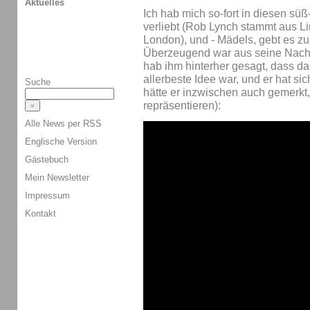
Aktuelles
Ich hab mich so-fort in diesen süß
verliebt (Rob Lynch stammt aus Lin
London), und - Mädels, gebt es zu 
Überzeugend war aus seine Nachr
hab ihm hinterher gesagt, dass da
allerbeste Idee war, und er hat si
Suche
hätte er inzwischen auch gemerkt
repräsentieren):
Alle News per RSS
Englische Version
Gästebuch
Mein Newsletter
Impressum
Kontakt