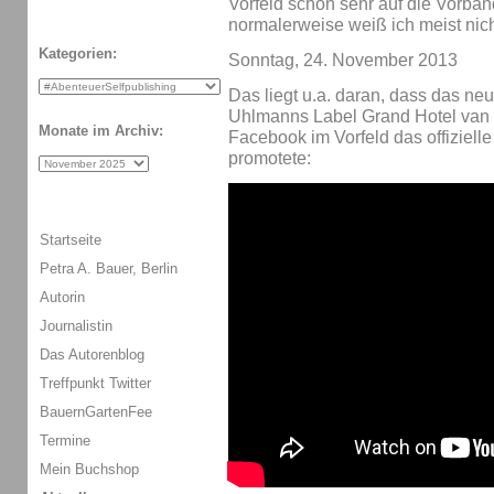
Vorfeld schon sehr auf die Vorband
normalerweise weiß ich meist nicht
Kategorien:
Sonntag, 24. November 2013
Das liegt u.a. daran, dass das n
Uhlmanns Label Grand Hotel van 
Monate im Archiv:
Facebook im Vorfeld das offiziel
promotete:
Startseite
Petra A. Bauer, Berlin
Autorin
Journalistin
Das Autorenblog
Treffpunkt Twitter
BauernGartenFee
Termine
Mein Buchshop