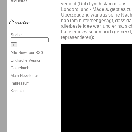
Aktuelles
verliebt (Rob Lynch stammt aus Lin
London), und - Mädels, gebt es zu 
Überzeugend war aus seine Nachr
hab ihm hinterher gesagt, dass da
allerbeste Idee war, und er hat si
hätte er inzwischen auch gemerkt
Suche
repräsentieren):
Alle News per RSS
Englische Version
Gästebuch
Mein Newsletter
Impressum
Kontakt