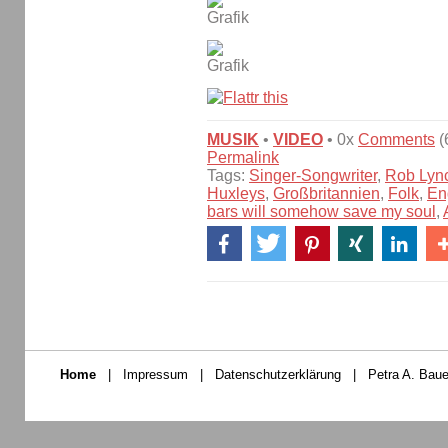
MUSIK
•
VIDEO
• 0x
Comments
(
Permalink
Tags:
Singer-Songwriter
,
Rob Lyn
Huxleys
,
Großbritannien
,
Folk
,
En
bars will somehow save my soul
,
Home
|
Impressum
|
Datenschutzerklärung
|
Petra A. Baue