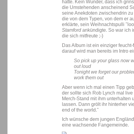
hatte. Kein Wunder, dass ich grins
die Umstehenden anscheinend Sc
seine Anekdoten zwischendrin zu 
die von dem Typen, von dem er au
erklärte, sein Weihnachtspulli "loo
Stamford
ankündigte. So war ich in
die sich mitfreute ;-)
Das Album ist ein einziger feucht
darauf wird man bereits im Intro e
So pick up your glass now w
out loud
Tonight we forget our probl
work them out
Aber wenn ich mal einen Tipp geb
der sollte sich Rob Lynch mal liv
Merch-Stand mit ihm unterhalten 
lassen. Dann grölt ihr hinterher vie
end of the world."
Ich wünsche dem jungen Engländer
eine wachsende Fangemeinde.