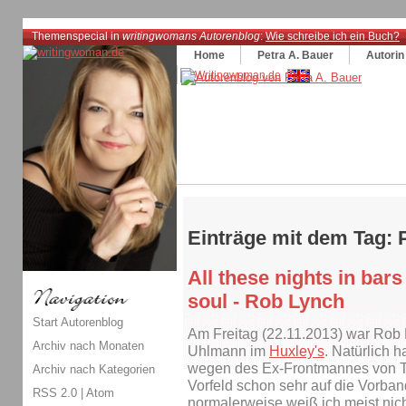
Themenspecial in
writingwomans Autorenblog
:
Wie schreibe ich ein Buch?
Home
Petra A. Bauer
Autorin
Einträge mit dem Tag: 
All these nights in ba
soul - Rob Lynch
Start Autorenblog
Am Freitag (22.11.2013) war Rob
Archiv nach Monaten
Uhlmann im
Huxley's
. Natürlich h
wegen des Ex-Frontmannes von To
Archiv nach Kategorien
Vorfeld schon sehr auf die Vorband
RSS 2.0
|
Atom
normalerweise weiß ich meist nicht