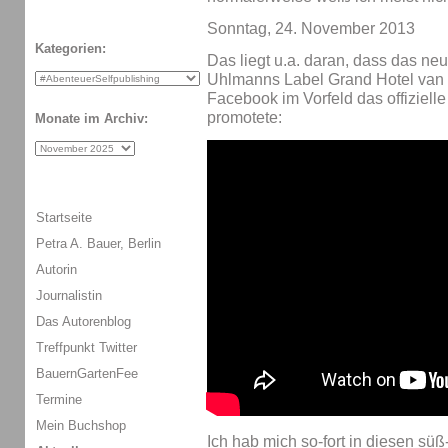
Sonntag, 24. November 2013
Kategorien:
Das liegt u.a. daran, dass das n
Uhlmanns Label Grand Hotel van 
Facebook im Vorfeld das offiziel
promotete:
Monate im Archiv:
Startseite
Petra A. Bauer, Berlin
Autorin
Journalistin
Das Autorenblog
Treffpunkt Twitter
BauernGartenFee
Termine
Mein Buchshop
Ich hab mich so-fort in diesen süß