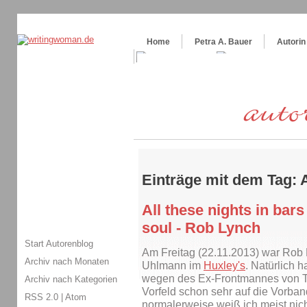
Themenspecial in
writingwomans Autorenblog
:
Wie schreibe ich ein Buch?
Home
Petra A. Bauer
Autorin
Einträge mit dem Tag:
All these nights in ba
soul - Rob Lynch
Start Autorenblog
Am Freitag (22.11.2013) war Rob
Archiv nach Monaten
Uhlmann im
Huxley's
. Natürlich h
wegen des Ex-Frontmannes von To
Archiv nach Kategorien
Vorfeld schon sehr auf die Vorband
RSS 2.0
|
Atom
normalerweise weiß ich meist nicht