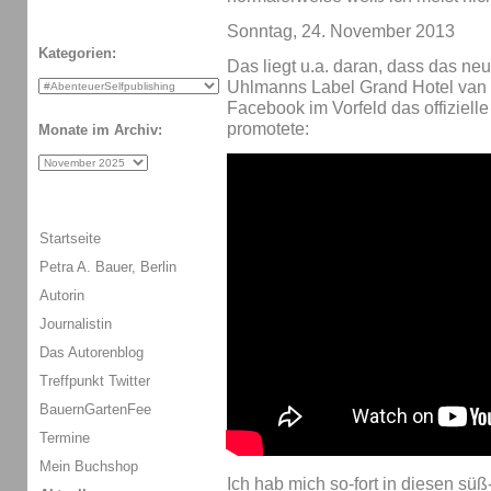
Sonntag, 24. November 2013
Kategorien:
Das liegt u.a. daran, dass das n
Uhlmanns Label Grand Hotel van 
Facebook im Vorfeld das offiziel
promotete:
Monate im Archiv:
Startseite
Petra A. Bauer, Berlin
Autorin
Journalistin
Das Autorenblog
Treffpunkt Twitter
BauernGartenFee
Termine
Mein Buchshop
Ich hab mich so-fort in diesen süß