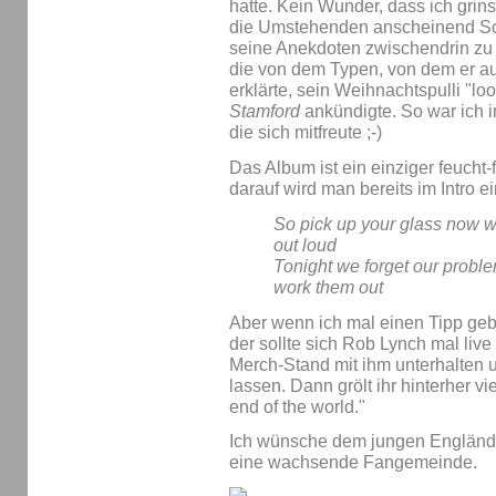
hatte. Kein Wunder, dass ich grins
die Umstehenden anscheinend Sc
seine Anekdoten zwischendrin zu 
die von dem Typen, von dem er au
erklärte, sein Weihnachtspulli "loo
Stamford
ankündigte. So war ich in
die sich mitfreute ;-)
Das Album ist ein einziger feucht
darauf wird man bereits im Intro e
So pick up your glass now w
out loud
Tonight we forget our probl
work them out
Aber wenn ich mal einen Tipp geb
der sollte sich Rob Lynch mal liv
Merch-Stand mit ihm unterhalten 
lassen. Dann grölt ihr hinterher vie
end of the world."
Ich wünsche dem jungen Engländer
eine wachsende Fangemeinde.