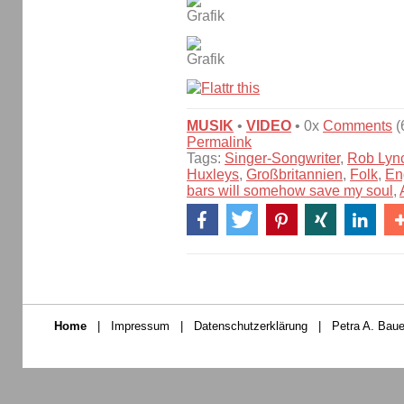
MUSIK
•
VIDEO
• 0x
Comments
(
Permalink
Tags:
Singer-Songwriter
,
Rob Lyn
Huxleys
,
Großbritannien
,
Folk
,
En
bars will somehow save my soul
,
Home
|
Impressum
|
Datenschutzerklärung
|
Petra A. Baue