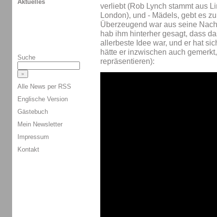
Aktuelles
verliebt (Rob Lynch stammt aus Lin
London), und - Mädels, gebt es zu 
Überzeugend war aus seine Nachr
hab ihm hinterher gesagt, dass da
allerbeste Idee war, und er hat si
hätte er inzwischen auch gemerkt
Suche
repräsentieren):
Alle News per RSS
Englische Version
Gästebuch
Mein Newsletter
Impressum
Kontakt