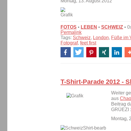
Montag, 13. August 2012
FOTOS
•
LEBEN
•
SCHWEIZ
• 0
Permalink
Tags:
Schweiz
,
London
,
Füße im 
Fotograf
,
feet first
T-Shirt-Parade 2012 - S
Weiter ge
aus
Chao
Beitrag 
GRÜEZI :
Montag, 