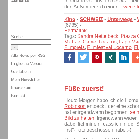
(niemand vor uns, und es war hei
Aktuelles
den Außenbereich einer…
weiter
Kino
•
SCHWEIZ
•
Unterwegs
•
(6735) •
Permalink
Tags:
Sandra Nettelbeck
,
Piazza 
Suche
Michael Caine
,
Locarno
,
Lago Ma
Filmpreis
,
Filmfestival Locarno
,
Fi
Alle News per RSS
Englische Version
Gästebuch
Mein Newsletter
Füße zuerst!
Impressum
Kontakt
Heute Morgen habe ich die Home
Robinson
entdeckt, der eine schö
hat er irgendwann begonnen,
sei
Bild zu halten
. Irgendwann waren 
dabei fiel mir ein, dass ich in der
first"-Foto geschossen habe :-)