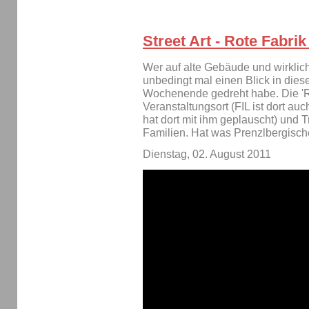
Street Art - Rote Fabrik
Wer auf alte Gebäude und wirklich k
unbedingt mal einen Blick in dies
Wochenende gedreht habe. Die 'Ro
Veranstaltungsort (FIL ist dort au
hat dort mit ihm geplauscht) und T
Familien. Hat was Prenzlbergische
Dienstag, 02. August 2011