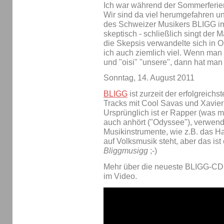
Ich war während der Sommerferie
Wir sind da viel herumgefahren un
des Schweizer Musikers BLIGG im 
skeptisch - schließlich singt der
die Skepsis verwandelte sich in O
ich auch ziemlich viel. Wenn man
und "oisi" "unsere", dann hat man
Sonntag, 14. August 2011
BLIGG
ist zurzeit der erfolgreich
Tracks mit Cool Savas und Xavi
Ursprünglich ist er Rapper (was m
auch anhört ("Odyssee"), verwend
Musikinstrumente, wie z.B. das Hac
auf Volksmusik steht, aber das ist 
Bliggmusigg
;-)
Mehr über die neueste BLIGG-C
im Video.