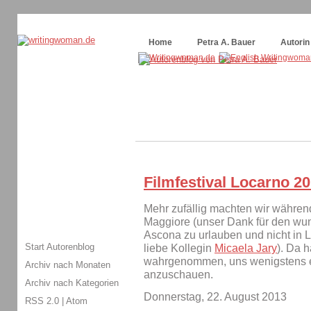
Themenspecial in
writingwomans Autorenblog
:
Wie schreibe ich ein Buch?
Home
Petra A. Bauer
Autorin
Filmfestival Locarno 2
Mehr zufällig machten wir währen
Maggiore (unser Dank für den wun
Ascona zu urlauben und nicht in 
Start Autorenblog
liebe Kollegin
Micaela Jary
). Da 
wahrgenommen, uns wenigstens e
Archiv nach Monaten
anzuschauen.
Archiv nach Kategorien
Donnerstag, 22. August 2013
RSS 2.0
|
Atom