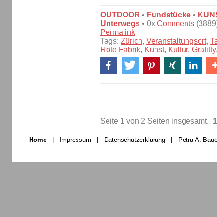
OUTDOOR
•
Fundstücke
•
KUN
Unterwegs
• 0x
Comments
(3889)
Permalink
Tags:
Zürich
,
Veranstaltungsort
,
T
Rote Fabrik
,
Kunst
,
Kultur
,
Grafitty
Seite 1 von 2 Seiten insgesamt.
1
Home
|
Impressum
|
Datenschutzerklärung
|
Petra A. Baue