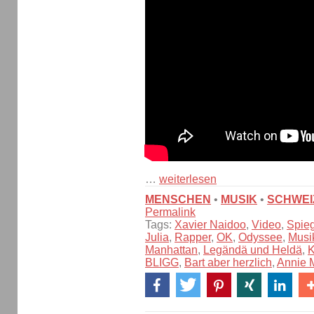
…
weiterlesen
MENSCHEN
•
MUSIK
•
SCHWEI
Permalink
Tags:
Xavier Naidoo
,
Video
,
Spie
Julia
,
Rapper
,
OK
,
Odyssee
,
Musi
Manhattan
,
Legändä und Heldä
,
K
BLIGG
,
Bart aber herzlich
,
Annie 