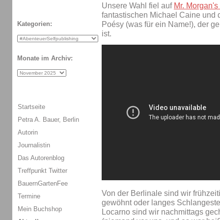
Unsere Wahl fiel auf
Mr. Morgan's 
fantastischen Michael Caine und
Poésy (was für ein Name!), der g
Kategorien:
ist.
Monate im Archiv:
Startseite
Petra A. Bauer, Berlin
Autorin
Journalistin
Das Autorenblog
Treffpunkt Twitter
BauernGartenFee
Von der Berlinale sind wir frühze
Termine
gewöhnt oder langes Schlangesteh
Mein Buchshop
Locarno sind wir nachmittags gech