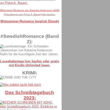
Mittsommer-Romanze von Katarina Andersson-Wallin
(Pseudonym von Petra A. Bauer) hier kaufen.
Midsummer-Romance (english Ebook)
#SwedishRomance (Band
2):
Lussekattertage hier kaufen oder gratis
mit Kindle Unlimited lesen.
KRIMI:
Das Schreibtagebuch
2023: