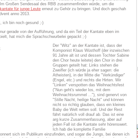
m Großen Sendesaal des RBB zusammenfinden würde, um die
antate für junge Leute
erneut zu Gehör zu bringen. Und doch geschah
dvent anno 2013.
, ich bin noch gesund ;-)
ur gerade von der Aufführung, und da ein Teil der Kantate eben im
pielt, hat mich die Sprachschwurbelei gepackt ;-)
Der "Witz" an der Kantate ist, dass der
Komponist Klaus Wüsthoff (der inzwischen
91 Jahre alt ist und dessen Tochter Sabine
den Chor heute leitete) den Chor in drei
Gruppen geteilt hat: Links stehen die
Zweifler (ich würde ja eher sagen: die
Atheisten), in der Mitte die "Verkündiger"
(Engel, etc.) und rechts die Hirten. Wir
"Linken" verspotten das Weihnachtsfest
("Nun geht's wieder los, mit dem
Weihnachtsrummel ..."), sind genervt von
"Stille Nacht, heilige Nacht" und können
nicht so richtig glauben, dass ein kleines
Baby die Welt retten soll. Und der Rest
fährt natürlich voll drauf ab. Das ist eine
arg kurze Zusammenfassung, aber auf
jeden Fall ist die Kantate sehr hörenswert.
Ich hab die komplette Familie
nnert sich im Publikum einzufinden, und sogar die Jungs, bei denen ich