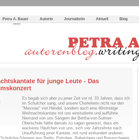
og
:
Wie schreibe ich ein Buch?
Petra A. Bauer
Autorin
Journalistin
Aktuell
Blog
chtskantate für junge Leute - Das
umskonzert
Es begab sich aber zu jener Zeit vor rd. 33 Jahren, dass ich
im Schulchor sang, und unsere Chorleiterin nicht nur den
"Messias" von Händel, sondern auch eine 40minütige
Weihnachtskantate mit uns einstudierte und aufführte.
Niemand von uns Sängern der Bertha-von-Suttner-
Oberschule hätte damals zu sagen gewusst, dass ein
wackeres Häufchen von uns, sich vier Jahrzehnte nach
Uraufführung jener Kantate, mit rund einhundert anderen
 Schulchor-Sängern aus Berlin, Potsdam, Babelsberg und Braunschweig