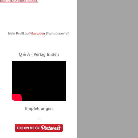
Mein Profil auf
Mastodon
(literatur.social)
Q & A - Verlag finden
Empfehlungen
...