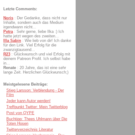
Letzte Comments:
Noris
:
Der Gedanke, dass nicht nur
Inhalte, sondern auch das Medium
irgendwann nicht...
Petra
:
Sehr gerne, liebe Ilka :) Ich
hatte jetzt wegen des zweiten...
Illa Sabin
:
Wie lieb von dir! Ich danke
für den Link. Viel Erfolg für die
zwanzigtausend...
R23
:
Glückwunsch und viel Erfolg mit
deinem Patreon Profil. Ich selbst habe
in...
Renate
:
20 Jahre, das ist eine sehr
lange Zeit. Herzlichen Glückwunsch;)
Meistgelesene Beiträge:
Stieg Larsson: Verblendung - Der
Film
Jeder kann Autor werden!
Treffpunkt Twitter: Mein Twitterblog
Post von QYPE
Buchtipp: Thees Uhlmann über Die
Toten Hosen
Twitterverzeichnis Literatur