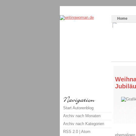
Themenspecial in
writingwomans Autorenbl
Home
Weihna
Jubilä
Start Autorenblog
Archiv nach Monaten
Archiv nach Kategorien
RSS 2.0
|
Atom
ehemaligen