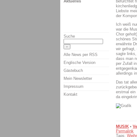
befürchtet 
Aktuelles
kirchenliedg
Liebste mei
der Komponi
Ich weiß nu
war die Mus
Chor geholt)
Suche
schönes Stü
erwähnte Dr
wir gefragt,
sagte links
Alle News per RSS
dass man no
Englische Version
per Zufall i
entgegenkam
Gästebuch
allerdings i
Mein Newsletter
Das tat all
Impressum
zurückgebea
erstmal ein 
Kontakt
da eingekrin
MUSIK
•
Ve
Permalink
Tags:
Weihn