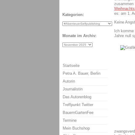
zusammen I
Weihnachtsk
es: am 1. A
Kategorien:
Keine Angst
Ich komme n
Jahre null s
Monate im Archiv:
Startseite
Petra A. Bauer, Berlin
Autorin
Journalistin
Das Autorenblog
Treffpunkt Twitter
BauernGartenFee
Termine
Mein Buchshop
zwangsverdo