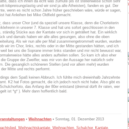
hatte, dass ich ihnen da echt was zumute (es ist stellenweise schon sehr
ott-lobpreisungslastig und wir sind ja alle Atheisten), fanden es gut. Der
nte, wenn es nicht schon Jahre früher geschrieben wäre, würde er sagen,
st hat Anleihen bei Mike Oldfield gemacht.
r, dass unser Chor (und da speziell unsere Klasse, denn die Chorleiterin
iklehrerin in unserer 7. Klasse und hat uns sofort geschlossen in den
, ständig Stücke aus der Kantate vor sich in geträllert hat. Ein wirklich
ck und damals haben wir alle alles gesungen, also ohne die oben
eiteilung. Als wir nun alle per Mail zusammengetrommelt wurden, wurden
 ob wir im Chor, links, rechts oder in der Mitte gestanden hätten, und ich
, weil bei uns die Soprane immer links standen und mir nicht bewusst war,
rmalerweise hätte alles anders aufteilen sollen. So kam ich also eher
n die Gruppe der Zweifler, was mir von der Aussage her natürlich sehr
. Die gesanglich schöneren Stellen (und vor allem mehr) wurden
n der Mitte und rechts performt.
erdings dem Spaß keinen Abbruch. Ich fühlte mich dreieinhalb Jahrzehnte
mt. K2 hat Fotos gemacht, die ich jedoch noch nicht habe. Also gibt es
Schulchorfoto, das Anfang der 80er entstand (dreimal dürft ihr raten, wer
gelt ist *g* ). Mehr dann hoffentlich bald.
ranstaltungen
•
Weihnachten
• Sonntag, 01. Dezember 2013
achtslied
,
Weihnachtskantate
,
Weihnachten
,
Schulchor
,
Kantate
,