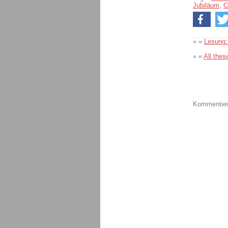
Jubiläum
,
C
» »
Lesung:
« «
All thes
Kommentiere