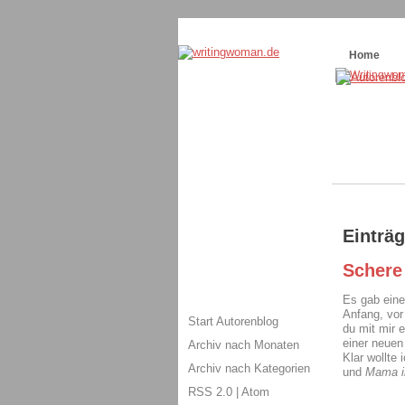
Themenspecial in
writingwomans Autorenbl
Home
Einträg
Schere
Es gab eine
Anfang, vor
Start Autorenblog
du mit mir 
einer neuen
Archiv nach Monaten
Klar wollte
Archiv nach Kategorien
und
Mama i
RSS 2.0
|
Atom