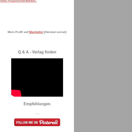
Mein Profil auf
Mastodon
(literatur.social)
Q & A - Verlag finden
Empfehlungen
...