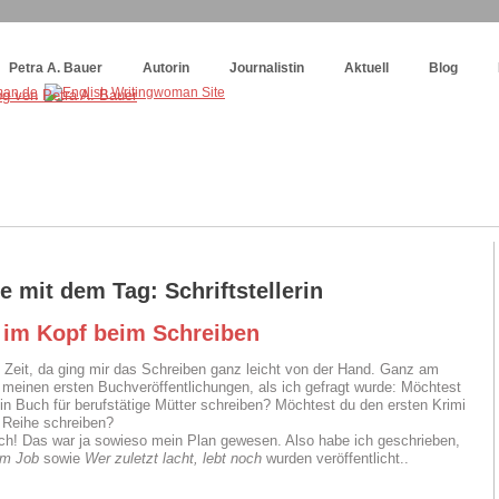
og
:
Wie schreibe ich ein Buch?
Petra A. Bauer
Autorin
Journalistin
Aktuell
Blog
e mit dem Tag: Schriftstellerin
 im Kopf beim Schreiben
 Zeit, da ging mir das Schreiben ganz leicht von der Hand. Ganz am
 meinen ersten Buchveröffentlichungen, als ich gefragt wurde: Möchtest
ein Buch für berufstätige Mütter schreiben? Möchtest du den ersten Krimi
 Reihe schreiben?
 ich! Das war ja sowieso mein Plan gewesen. Also habe ich geschrieben,
m Job
sowie
Wer zuletzt lacht, lebt noch
wurden veröffentlicht..