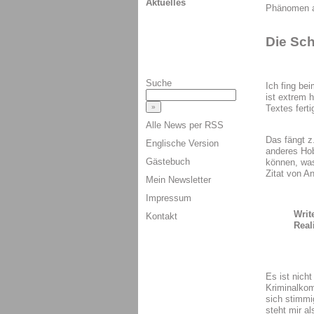
Aktuelles
Phänomen a
Die Sch
Suche
Ich fing bei
ist extrem 
Textes fer
Alle News per RSS
Das fängt z.
Englische Version
anderes Hob
Gästebuch
können, was
Zitat von A
Mein Newsletter
Impressum
Writ
Kontakt
Real
Es ist nicht
Kriminalkom
sich stimm
steht mir a