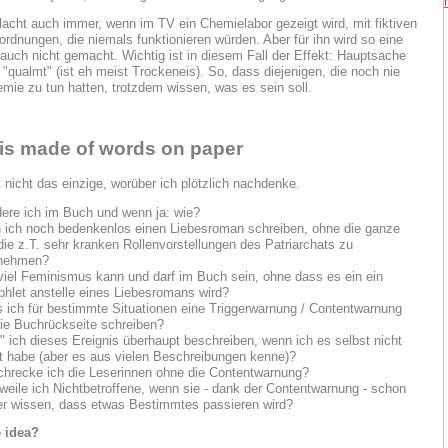
acht auch immer, wenn im TV ein Chemielabor gezeigt wird, mit fiktiven
rdnungen, die niemals funktionieren würden. Aber für ihn wird so eine
auch nicht gemacht. Wichtig ist in diesem Fall der Effekt: Hauptsache
 "qualmt" (ist eh meist Trockeneis). So, dass diejenigen, die noch nie
mie zu tun hatten, trotzdem wissen, was es sein soll.
 is made of words on paper
t nicht das einzige, worüber ich plötzlich nachdenke.
ere ich im Buch und wenn ja: wie?
 ich noch bedenkenlos einen Liebesroman schreiben, ohne die ganze
die z.T. sehr kranken Rollenvorstellungen des Patriarchats zu
nehmen?
viel Feminismus kann und darf im Buch sein, ohne dass es ein ein
hlet anstelle eines Liebesromans wird?
 ich für bestimmte Situationen eine Triggerwarnung / Contentwarnung
die Buchrückseite schreiben?
f" ich dieses Ereignis überhaupt beschreiben, wenn ich es selbst nicht
bt habe (aber es aus vielen Beschreibungen kenne)?
chrecke ich die Leserinnen ohne die Contentwarnung?
weile ich Nichtbetroffene, wenn sie - dank der Contentwarnung - schon
er wissen, dass etwas Bestimmtes passieren wird?
e idea?