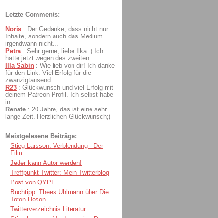
Letzte Comments:
Noris
:
Der Gedanke, dass nicht nur
Inhalte, sondern auch das Medium
irgendwann nicht...
Petra
:
Sehr gerne, liebe Ilka :) Ich
hatte jetzt wegen des zweiten...
Illa Sabin
:
Wie lieb von dir! Ich danke
für den Link. Viel Erfolg für die
zwanzigtausend...
R23
:
Glückwunsch und viel Erfolg mit
deinem Patreon Profil. Ich selbst habe
in...
Renate
:
20 Jahre, das ist eine sehr
lange Zeit. Herzlichen Glückwunsch;)
Meistgelesene Beiträge:
Stieg Larsson: Verblendung - Der
Film
Jeder kann Autor werden!
Treffpunkt Twitter: Mein Twitterblog
Post von QYPE
Buchtipp: Thees Uhlmann über Die
Toten Hosen
Twitterverzeichnis Literatur