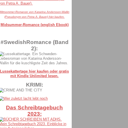
Mittsommer-Romanze von Katarina Andersson-Wallin
(Pseudonym von Petra A. Bauer) hier kaufen.
Midsummer-Romance (english Ebook)
#SwedishRomance (Band
2):
Lussekattertage hier kaufen oder gratis
mit Kindle Unlimited lesen.
KRIMI:
Das Schreibtagebuch
2023: