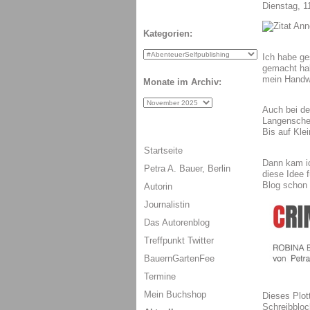
Dienstag, 1
Kategorien:
Ich habe ge
gemacht hab
mein Handwe
Monate im Archiv:
Auch bei de
Langenschei
Bis auf Kle
Startseite
Dann kam ic
Petra A. Bauer, Berlin
diese Idee f
Blog schon 
Autorin
Journalistin
Das Autorenblog
Treffpunkt Twitter
BauernGartenFee
Termine
Mein Buchshop
Dieses Plot
Schreibbloc