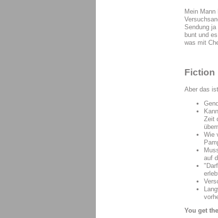
Mein Mann l
Versuchsano
Sendung ja 
bunt und es
was mit Che
Fiction
Aber das is
Gend
Kann
Zeit 
über
Wie 
Pamp
Muss
auf 
"Dar
erle
Vers
Lang
vorh
You get th