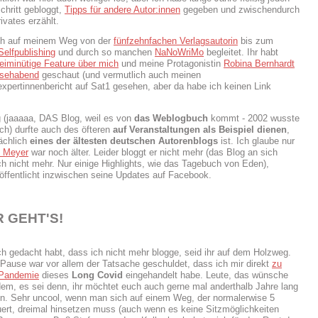
chritt gebloggt,
Tipps für andere Autor:innen
gegeben und zwischendurch
ivates erzählt.
ich auf meinem Weg von der
fünfzehnfachen Verlagsautorin
bis zum
elfpublishing
und durch so manchen
NaNoWriMo
begleitet. Ihr habt
eiminütige Feature über mich
und meine Protagonistin
Robina Bernhardt
nsehabend
geschaut (und vermutlich auch meinen
xpertinnenbericht auf Sat1 gesehen, aber da habe ich keinen Link
 (jaaaaa, DAS Blog, weil es von
das Weblogbuch
kommt - 2002 wusste
h) durfte auch des öfteren
auf Veranstaltungen als Beispiel dienen
,
sächlich
eines der ältesten deutschen Autorenblogs
ist. Ich glaube nur
i Meyer
war noch älter. Leider bloggt er nicht mehr (das Blog an sich
uch nicht mehr. Nur einige Highlights, wie das Tagebuch von Eden),
öffentlicht inzwischen seine Updates auf Facebook.
 GEHT'S!
uch gedacht habt, dass ich nicht mehr blogge, seid ihr auf dem Holzweg.
 Pause war vor allem der Tatsache geschuldet, dass ich mir direkt
zu
 Pandemie
dieses
Long Covid
eingehandelt habe. Leute, das wünsche
em, es sei denn, ihr möchtet euch auch gerne mal anderthalb Jahre lang
en. Sehr uncool, wenn man sich auf einem Weg, der normalerwise 5
ert, dreimal hinsetzen muss (auch wenn es keine Sitzmöglichkeiten