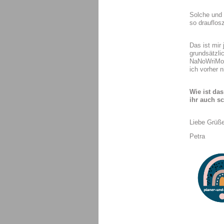
Solche und 
so drauflos
Das ist mir
grundsätzli
NaNoWriMo s
ich vorher 
Wie ist da
ihr auch s
Liebe Grüß
Petra