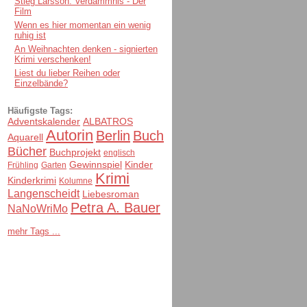
Stieg Larsson: Verdammnis - Der
Film
Wenn es hier momentan ein wenig
ruhig ist
An Weihnachten denken - signierten
Krimi verschenken!
Liest du lieber Reihen oder
Einzelbände?
Häufigste Tags:
Adventskalender
ALBATROS
Autorin
Berlin
Buch
Aquarell
Bücher
Buchprojekt
englisch
Gewinnspiel
Kinder
Frühling
Garten
Krimi
Kinderkrimi
Kolumne
Langenscheidt
Liebesroman
Petra A. Bauer
NaNoWriMo
mehr Tags ...