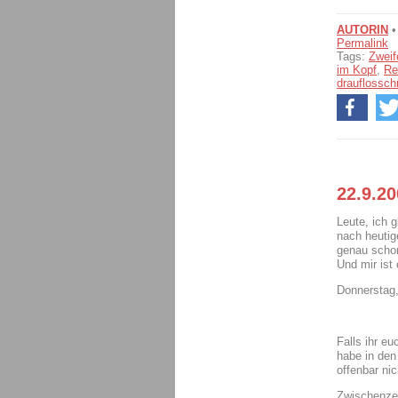
AUTORIN
Permalink
Tags:
Zweif
im Kopf
,
Re
drauflossch
22.9.20
Leute, ich g
nach heutig
genau schon
Und mir ist 
Donnerstag
Falls ihr e
habe in den
offenbar ni
Zwischenzeit