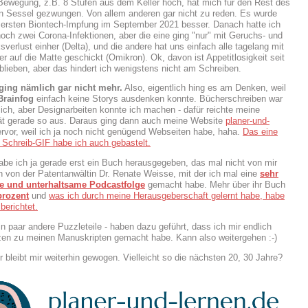
 Bewegung, z.B. 8 Stufen aus dem Keller hoch, hat mich für den Rest des
n Sessel gezwungen. Von allem anderen gar nicht zu reden. Es wurde
r ersten Biontech-Impfung im September 2021 besser. Danach hatte ich
och zwei Corona-Infektionen, aber die eine ging "nur" mit Geruchs- und
erlust einher (Delta), und die andere hat uns einfach alle tagelang mit
r auf die Matte geschickt (Omikron). Ok, davon ist Appetitlosigkeit seit
lieben, aber das hindert ich wenigstens nicht am Schreiben.
ging nämlich gar nicht mehr.
Also, eigentlich hing es am Denken, weil
Brainfog
einfach keine Storys ausdenken konnte. Bücherschreiben war
ich, aber Designarbeiten konnte ich machen - dafür reichte meine
ät gerade so aus. Daraus ging dann auch meine Website
planer-und-
rvor, weil ich ja noch nicht genügend Webseiten habe, haha.
Das eine
 Schreib-GIF habe ich auch gebastelt.
habe ich ja gerade erst ein Buch herausgegeben, das mal nicht von mir
n von der Patentanwältin Dr. Renate Weisse, mit der ich mal eine
sehr
te und unterhaltsame Podcastfolge
gemacht habe. Mehr über ihr Buch
prozent
und
was ich durch meine Herausgeberschaft gelernt habe, habe
 berichtet.
in paar andere Puzzleteile - haben dazu geführt, dass ich mir endlich
zen zu meinen Manuskripten gemacht habe. Kann also weitergehen :-)
hr bleibt mir weiterhin gewogen. Vielleicht so die nächsten 20, 30 Jahre?