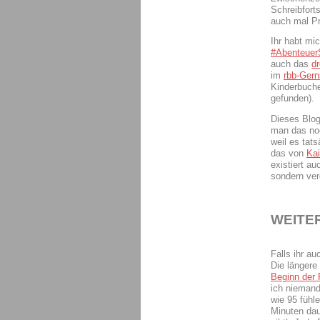
Schreibforts
auch mal Pr
Ihr habt m
#AbenteuerS
auch das
dr
im
rbb-Ger
Kinderbuche
gefunden).
Dieses Blog
man das noc
weil es tat
das von
Ka
existiert a
sondern ver
WEITER
Falls ihr a
Die längere
Beginn der
ich niemand
wie 95 fühl
Minuten dau