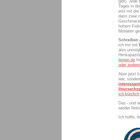
gibt). Jede
Tages in de
erst mit de
dann zwar n
Geschmacksv
hohem Fiebe
Monaten geb
Schreiben 
ich mir mit
also unmögl
Hirnkapazit
lernen.de
he
oder andere
Aber jetzt 
war, sonder
interessan
#nursechs
ich kürzlich
Das - und e
wieder Noti
Ich hoffe, i