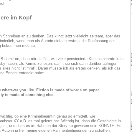
uf:
ere im Kopf
m Schreiben an zu denken. Das klingt jetzt vielleicht seltsam, aber das
hinderlich, wenn man als Autorin einfach erstmal die Rohfassung des
tig bekommen möchte.
B damit an, dass mir einfällt, wie viele pensionierte Kriminalbeamte kein
by haben, als Krimis zu lesen, damit sie sich dann darüber aufregen
 alles nicht "stimmt". Daran musste ich als erstes denken, als ich das
nne Enright entdeckt habe:
e whatever you like. Fiction is made of words on paper.
ity is made of something else.
 wichtig, ob eine Kriminalbeamtin genau so ermittelt, wie
missar XY a.D. es mal gelernt hat. Wichtig ist, dass die Geschichte in
ig ist, und dass es im Rahmen der Story so gewesen sein KÖNNTE. Es
ls Autorin ja frei, meine eigenen Rahmenbedingungen zu schaffen.