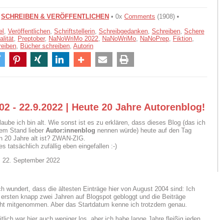
•
SCHREIBEN & VERÖFFENTLICHEN
• 0x
Comments
(1908) •
el
,
Veröffentlichen
,
Schriftstellerin
,
Schreibgedanken
,
Schreiben
,
Schere
alität
,
Preptober
,
NaNoWriMo 2022
,
NaNoWriMo
,
NaNoPrep
,
Fiktion
,
reiben
,
Bücher schreiben
,
Autorin
02 - 22.9.2022 | Heute 20 Jahre Autorenblog!
laube ich bin alt. Wie sonst ist es zu erklären, dass dieses Blog (das ich
em Stand lieber
Autor:innenblog
nennen würde) heute auf den Tag
 20 Jahre alt ist? ZWAN-ZIG.
es tatsächlich zufällig eben eingefallen :-)
, 22. September 2022
uch wundert, dass die ältesten Einträge hier von August 2004 sind: Ich
 ersten knapp zwei Jahren auf Blogspot gebloggt und die Beiträge
cht mitgenommen. Aber das Startdatum kenne ich trotzdem genau.
lich war hier auch weniger los, aber ich habe lange Jahre fleißig jeden