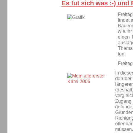
Es tut sich was :-) und
Freitag
findet 
Bauerng
wie ih
einen T
auslage
Thema:
tun.
Freita
In dies
darüber 
längere
(deshalb
vergleic
Zugang 
gefunden
Gründen 
Richtung
offenbar
müssen.