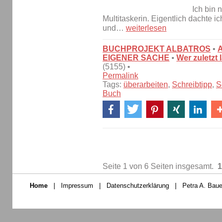
Ich bin 
Multitaskerin. Eigentlich dachte i
und…
weiterlesen
BUCHPROJEKT ALBATROS
•
EIGENER SACHE
•
Wer zuletzt 
(5155) •
Permalink
Tags:
überarbeiten
,
Schreibtipp
,
S
Buch
Seite 1 von 6 Seiten insgesamt.
1
Home
|
Impressum
|
Datenschutzerklärung
|
Petra A. Baue