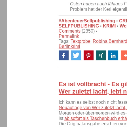
Osten haben auch fähiges F
Problem hat der Kerl eigent
#AbenteuerSelfpublishing
•
CR
SELFPUBLISHING
•
KRIMI
•
Wer
Comments
(2350) •
Permalink
Tags:
Textprobe
,
Robina Bernhard
Berlinkrimi
Es ist vollbracht - Es 
Wer zuletzt lacht, lebt 
Ich kann es selbst noch nicht fas
Neuauflage von Wer zuletzt lacht,
Morgen oder übermorgen wird es a
ist
ab sofort als Taschenbuch erhäl
Die Originalausgabe erschien vor