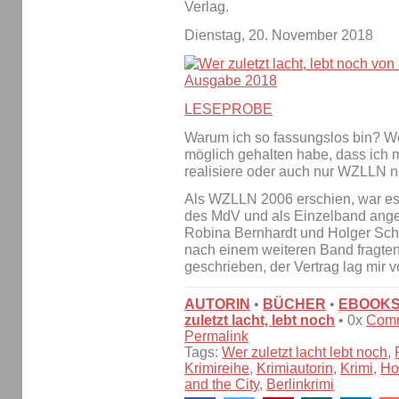
Verlag.
Dienstag, 20. November 2018
LESEPROBE
Warum ich so fassungslos bin? Wei
möglich gehalten habe, dass ich
realisiere oder auch nur WZLLN n
Als WZLLN 2006 erschien, war es d
des MdV und als Einzelband ange
Robina Bernhardt und Holger Schu
nach einem weiteren Band fragten
geschrieben, der Vertrag lag mir 
AUTORIN
•
BÜCHER
•
EBOOK
zuletzt lacht, lebt noch
• 0x
Com
Permalink
Tags:
Wer zuletzt lacht lebt noch
,
Krimireihe
,
Krimiautorin
,
Krimi
,
Ho
and the City
,
Berlinkrimi