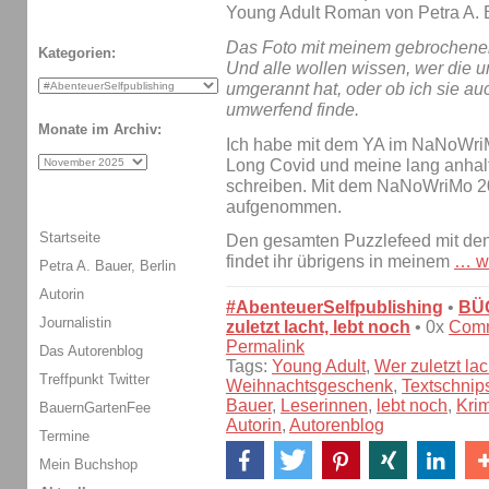
Das Foto mit meinem gebrochenen 
Kategorien:
Und alle wollen wissen, wer die u
umgerannt hat, oder ob ich sie a
umwerfend finde.
Monate im Archiv:
Ich habe mit dem YA im NaNoWr
Long Covid und meine lang anhalt
schreiben. Mit dem NaNoWriMo 20
aufgenommen.
Startseite
Den gesamten Puzzlefeed mit d
findet ihr übrigens in meinem
…
w
Petra A. Bauer, Berlin
Autorin
#AbenteuerSelfpublishing
•
BÜ
Journalistin
zuletzt lacht, lebt noch
• 0x
Com
Permalink
Das Autorenblog
Tags:
Young Adult
,
Wer zuletzt lac
Treffpunkt Twitter
Weihnachtsgeschenk
,
Textschnip
Bauer
,
Leserinnen
,
lebt noch
,
Krim
BauernGartenFee
Autorin
,
Autorenblog
Termine
Mein Buchshop