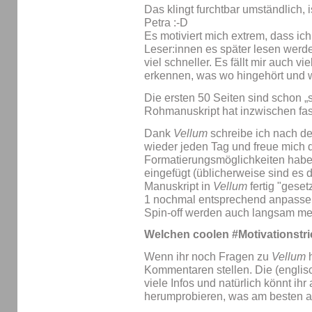
Das klingt furchtbar umständlich, 
Petra :-D
Es motiviert mich extrem, dass ic
Leser:innen es später lesen werd
viel schneller. Es fällt mir auch vi
erkennen, was wo hingehört und wa
Die ersten 50 Seiten sind schon 
Rohmanuskript hat inzwischen fas
Dank
Vellum
schreibe ich nach d
wieder jeden Tag und freue mich d
Formatierungsmöglichkeiten hab
eingefügt (üblicherweise sind es 
Manuskript in
Vellum
fertig "gese
1 nochmal entsprechend anpasse
Spin-off werden auch langsam me
Welchen coolen #Motivationstri
Wenn ihr noch Fragen zu
Vellum
h
Kommentaren stellen. Die (englis
viele Infos und natürlich könnt ih
herumprobieren, was am besten a