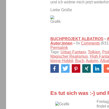
und ich widme mich jetzt weiterh
Liebe Grüße
BUCHPROJEKT ALBATROS
•
Autor:innen
• 0x
Comments
(6312
Permalink
Tags:
Urban Fantasy
,
Tolkien
,
Pro
Magischer Realismus
,
High Fanta
kleine Hobbit
,
Buch
,
Autorin
,
Albat
Es tut sich was :-) und
Freitag
findet 