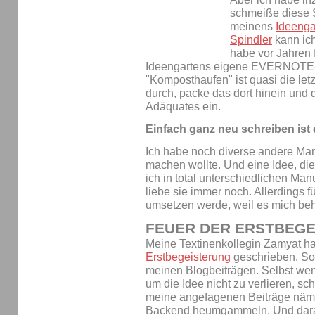
schmeiße diese 
meinens
Ideenga
Spindler
kann ich
habe vor Jahren 
Ideengartens eigene EVERNOTE-N
"Komposthaufen" ist quasi die letzt
durch, packe das dort hinein und d
Adäquates ein.
Einfach ganz neu schreiben ist 
Ich habe noch diverse andere Man
machen wollte. Und eine Idee, die
ich in total unterschiedlichen Ma
liebe sie immer noch. Allerdings fü
umsetzen werde, weil es mich behi
FEUER DER ERSTBEG
Meine Textinenkollegin Zamyat h
Erstbegeisterung
geschrieben. So 
meinen Blogbeiträgen. Selbst wen
um die Idee nicht zu verlieren, sch
meine angefagenen Beiträge näm
Backend heumgammeln. Und daran 