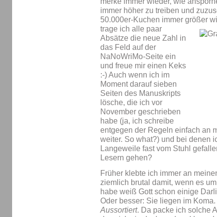
merke immer wieder, wie ansporne
immer höher zu treiben und zuzu
50.000er-Kuchen immer größer wi
trage ich alle paar
Absätze die neue Zahl in
das Feld auf der
NaNoWriMo-Seite ein
und freue mir einen Keks
:-) Auch wenn ich im
Moment darauf sieben
Seiten des Manuskripts
lösche, die ich vor
November geschrieben
habe (ja, ich schreibe
entgegen der Regeln einfach an
weiter. So what?) und bei denen 
Langeweile fast vom Stuhl gefalle
Lesern gehen?
Früher klebte ich immer an meinen 
ziemlich brutal damit, wenn es u
habe weiß Gott schon einige Darlin
Oder besser: Sie liegen im Koma.
Aussortiert
. Da packe ich solche A