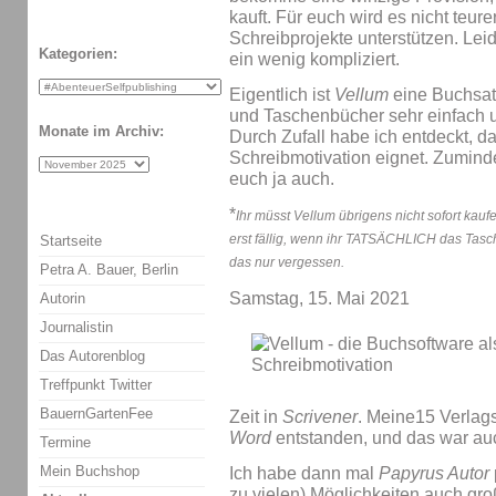
kauft. Für euch wird es nicht teure
Schreibprojekte unterstützen. Leid
Kategorien:
ein wenig kompliziert.
Eigentlich ist
Vellum
eine Buchsat
und Taschenbücher sehr einfach 
Monate im Archiv:
Durch Zufall habe ich entdeckt, 
Schreibmotivation eignet. Zumindest
euch ja auch.
*
Ihr müsst Vellum übrigens nicht sofort kauf
erst fällig, wenn ihr TATSÄCHLICH das Tasch
Startseite
das nur vergessen.
Petra A. Bauer, Berlin
Samstag, 15. Mai 2021
Autorin
Journalistin
Das Autorenblog
Treffpunkt Twitter
BauernGartenFee
Zeit in
Scrivener
. Meine15 Verlag
Word
entstanden, und das war au
Termine
Mein Buchshop
Ich habe dann mal
Papyrus Autor
zu vielen) Möglichkeiten auch gro