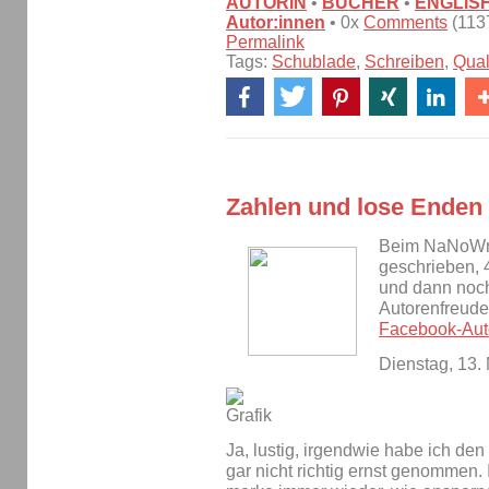
AUTORIN
•
BÜCHER
•
ENGLIS
Autor:innen
• 0x
Comments
(1137
Permalink
Tags:
Schublade
,
Schreiben
,
Qual
Zahlen und lose Enden
Beim NaNoWri
geschrieben, 4
und dann noc
Autorenfreude
Facebook-Aut
Dienstag, 13
Ja, lustig, irgendwie habe ich de
gar nicht richtig ernst genommen. 