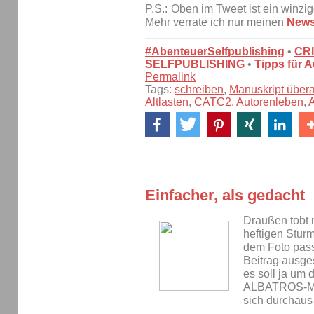
P.S.:
Oben im Tweet ist ein winzi
Mehr verrate ich nur meinen
News
#AbenteuerSelfpublishing
•
CR
SELFPUBLISHING
•
Tipps für A
Permalink
Tags:
schreiben
,
Manuskript übera
Altlasten
,
CATC2
,
Autorenleben
,
A
Einfacher, als gedacht
Draußen tobt 
heftigen Stur
dem Foto pass
Beitrag ausge
es soll ja um 
ALBATROS-Man
sich durchaus