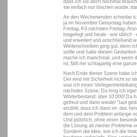
dass ich sie doch nochmal brauch
sie einfach nur löschen würde, da
An den Wochenenden schreibe ich
ja im November Geburstag haben. 
Freitag, K3 nächsten Freitag. Also
losgelegt und heute - wie üblich -
und erweitert und anschließend w
Weiterschreiben ging gut, denn i
sollte und habe diesen Gedanken
mache ich manchmal, und wenn di
ist, fällt mir schlagartig eine ganz
Nach Ende dieser Szene habe ich
Der wird mit Sicherheit nicht so 
was ich einen Verlegenheitsdialo
nächsten Szene. Da hing ich irge
Wörterbestand: über 10.000! Da 
gefreut und dann wieder "laut geda
erzählt, dass ich dann im .doc her
dem und dem Problem anfange od
Und plötzlich, ohne einen besonde
die Lösung all meiner Probleme vo
Sondern die Idee, wie ich die his