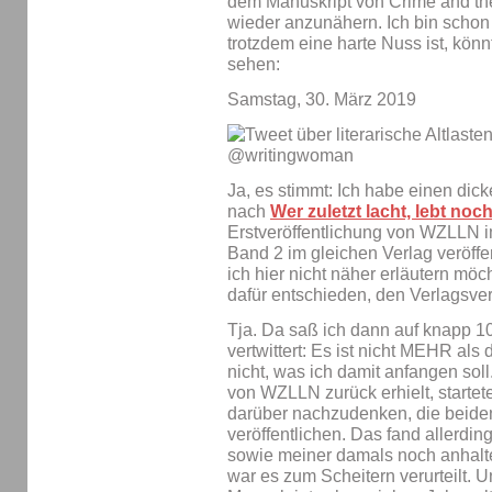
dem Manuskript von Crime and th
wieder anzunähern. Ich bin scho
trotzdem eine harte Nuss ist, kön
sehen:
Samstag, 30. März 2019
Ja, es stimmt: Ich habe einen dic
nach
Wer zuletzt lacht, lebt noc
Erstveröffentlichung von WZLLN i
Band 2 im gleichen Verlag veröffe
ich hier nicht näher erläutern möc
dafür entschieden, den Verlagsver
Tja. Da saß ich dann auf knapp 1
vertwittert: Es ist nicht MEHR als
nicht, was ich damit anfangen sol
von WZLLN zurück erhielt, startet
darüber nachzudenken, die beiden
veröffentlichen. Das fand allerdin
sowie meiner damals noch anhalte
war es zum Scheitern verurteilt. 