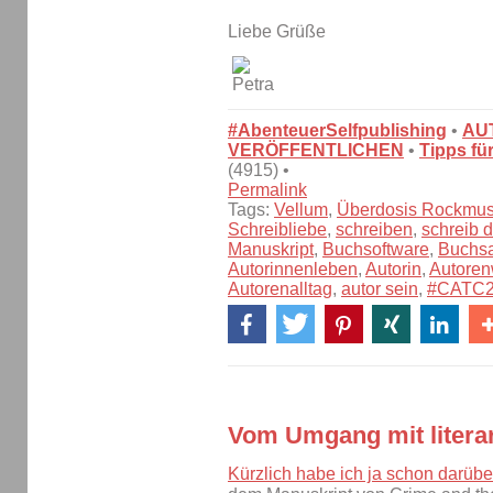
Liebe Grüße
#AbenteuerSelfpublishing
•
AU
VERÖFFENTLICHEN
•
Tipps fü
(4915) •
Permalink
Tags:
Vellum
,
Überdosis Rockmus
Schreibliebe
,
schreiben
,
schreib 
Manuskript
,
Buchsoftware
,
Buchsa
Autorinnenleben
,
Autorin
,
Autore
Autorenalltag
,
autor sein
,
#CATC
Vom Umgang mit literar
Kürzlich habe ich ja schon darübe