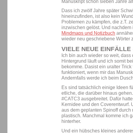
Manuskript schon sieben Jahre alt
Dass ich zwölf Jahre später Schw
hineinzufinden, ist also kein Wund
Problemen zu kämpfen, die z.T. ze
inzwischen gelöst. Und nachdem 
Mindmaps und Notizbuch
annähere
wieder neu geschriebene Wörter z
VIELE NEUE EINFÄLLE
Ich bin auch wieder so weit, dass
Hintergrund läuft und ich somit b
bekomme. Dasist ein uralter Trick 
funktioniert, wenn mir das Manusk
Andernfalls werde ich beim Dusch
Es sind tatsächlich einige Ideen 
etliche, die darüber hinaus gehen.
#CATC3 ausgebreitet. Dafür hatte 
Kernidee und den Coverentwurf. U
aus dem geplanten Spinoff durch 
plastisch. Manchmal komme ich ga
hinterher.
Und ein hübsches kleines anderes 