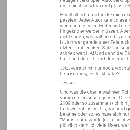
heutigen verknüpfe. Also, verknü
noch nicht so schön und plausibel 
Ernsthaft, ich errschrecke mich i
passiert. Jeder Autor kennt diese 
wird und die losen Enden mit ein
hingeknotet werden müssen. Aber 
nicht sagen, weshalb mir das ger
ist. Ich war gerade unter Zeitdruc
etzten "laut-Denken-Satz" aufschr
schrieb war: HA! Und dann der Ei
hatte und den ich euch leider nich
Jetzt verratet mir nur noch, wesha
Exposé rausgeschickt habe?
Jessas.
Und was die oben erwähnten Follo
vorhin ein bisschen grinsen. Die e
2009 oder so zusammen (ich bin ja
Followerzahl ist nichts, wofür ich
bekäme oder so, es hatte sich nur
"Mainstream" wurde (naja, nicht w
plötzlich ziemlich viele User), wa