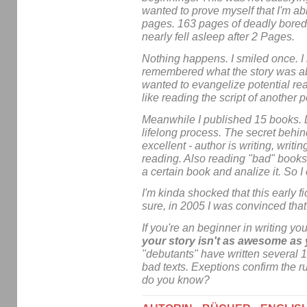
wanted to prove myself that I'm abl
pages. 163 pages of deadly boredom,
nearly fell asleep after 2 Pages.
Nothing happens. I smiled once. 
remembered what the story was abo
wanted to evangelize potential rea
like reading the script of another 
Meanwhile I published 15 books. Le
lifelong process. The secret behi
excellent - author is writing, writi
reading. Also reading "bad" books. 
a certain book and analize it. So 
I'm kinda shocked that this early 
sure, in 2005 I was convinced that I
If you're an beginner in writing yo
your story isn't as awesome as 
"debutants" have written several 
bad texts. Exeptions confirm the r
do you know?