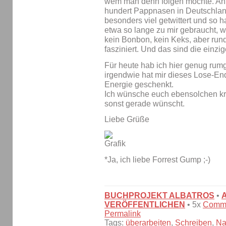
wem man denn folgen möchte. Anfa
hundert Pappnasen in Deutschland.
besonders viel getwittert und so h
etwa so lange zu mir gebraucht, w
kein Bonbon, kein Keks, aber ru
fasziniert. Und das sind die einzi
Für heute hab ich hier genug rumg
irgendwie hat mir dieses Lose-E
Energie geschenkt.
Ich wünsche euch ebensolchen kre
sonst gerade wünscht.
Liebe Grüße
*Ja, ich liebe Forrest Gump ;-)
BUCHPROJEKT ALBATROS
•
VERÖFFENTLICHEN
• 5x
Comm
Permalink
Tags:
überarbeiten
,
Schreiben
,
Na