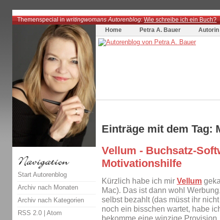
Themenspecial in
writingwomans Autorenblog
:
Wie schreibe ich ein Buch?
Home
Petra A. Bauer
Autorin
Einträge mit dem Tag: 
Vellum - Buchsatz-Sof
Motivationshilfe
Start Autorenblog
Kürzlich habe ich mir
Vellum
gekau
Archiv nach Monaten
Mac). Das ist dann wohl Werbung
selbst bezahlt (das müsst ihr nich
Archiv nach Kategorien
noch ein bisschen wartet, habe ich
RSS 2.0
|
Atom
bekomme eine winzige Provision,