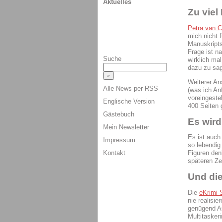
Aktuelles
Zu viel
Petra van 
mich nicht 
Manuskripts
Frage ist n
Suche
wirklich mal
dazu zu sag
Weiterer An
Alle News per RSS
(was ich An
voreingeste
Englische Version
400 Seiten 
Gästebuch
Es wird
Mein Newsletter
Es ist auch
Impressum
so lebendig 
Kontakt
Figuren den
späteren Zei
Und di
Die
eKrimi-
nie realisie
genügend Au
Multitaskeri