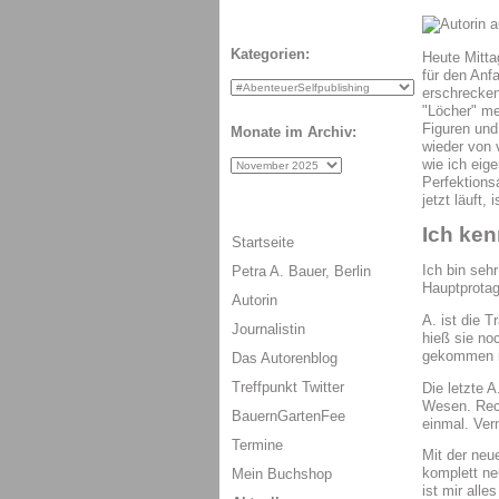
Kategorien:
Heute Mitta
für den Anf
erschrecken 
"Löcher" me
Figuren und 
Monate im Archiv:
wieder von 
wie ich eig
Perfektions
jetzt läuft, 
Ich ken
Startseite
Ich bin sehr
Petra A. Bauer, Berlin
Hauptprotago
Autorin
A. ist die T
Journalistin
hieß sie no
gekommen is
Das Autorenblog
Treffpunkt Twitter
Die letzte 
Wesen. Rech
BauernGartenFee
einmal. Verm
Termine
Mit der neu
komplett ne
Mein Buchshop
ist mir alle