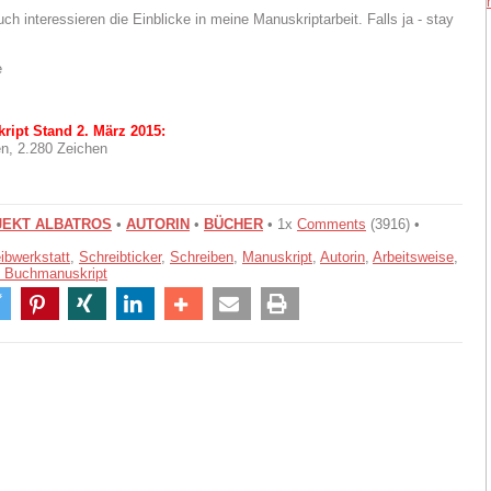
uch interessieren die Einblicke in meine Manuskriptarbeit. Falls ja - stay
e
ipt Stand 2. März 2015:
n, 2.280 Zeichen
EKT ALBATROS
•
AUTORIN
•
BÜCHER
• 1x
Comments
(3916) •
ibwerkstatt
,
Schreibticker
,
Schreiben
,
Manuskript
,
Autorin
,
Arbeitsweise
,
Buchmanuskript