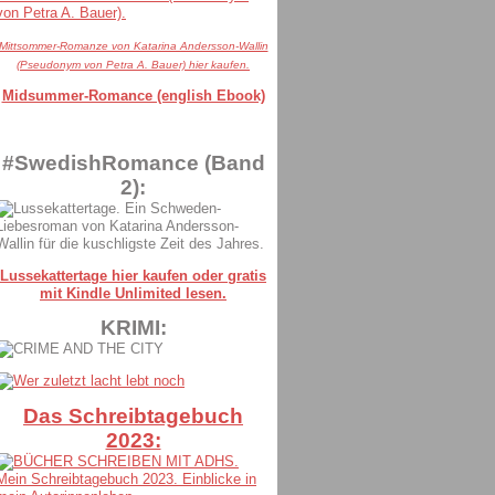
Mittsommer-Romanze von Katarina Andersson-Wallin
(Pseudonym von Petra A. Bauer) hier kaufen.
Midsummer-Romance (english Ebook)
#SwedishRomance (Band
2):
Lussekattertage hier kaufen oder gratis
mit Kindle Unlimited lesen.
KRIMI:
Das Schreibtagebuch
2023: