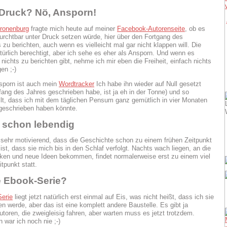
 Druck? Nö, Ansporn!
Cronenburg
fragte mich heute auf meiner
Facebook-Autorenseite
, ob es
furchtbar unter Druck setzen würde, hier über den Fortgang des
 zu berichten, auch wenn es vielleicht mal gar nicht klappen will. Die
atürlich berechtigt, aber ich sehe es eher als Ansporn. Und wenn es
 nichts zu berichten gibt, nehme ich mir eben die Freiheit, einfach nichts
en ;-)
sporn ist auch mein
Wordtracker
Ich habe ihn wieder auf Null gesetzt
fang des Jahres geschrieben habe, ist ja eh in der Tonne) und so
llt, dass ich mit dem täglichen Pensum ganz gemütlich in vier Monaten
geschrieben haben könnte.
 schon lebendig
 sehr motivierend, dass die Geschichte schon zu einem frühen Zeitpunkt
ist, dass sie mich bis in den Schlaf verfolgt. Nachts wach liegen, an die
ken und neue Ideen bekommen, findet normalerweise erst zu einem viel
tpunkt statt.
e Ebook-Serie?
Serie
liegt jetzt natürlich erst einmal auf Eis, was nicht heißt, dass ich sie
ren werde, aber das ist eine komplett andere Baustelle. Es gibt ja
toren, die zweigleisig fahren, aber warten muss es jetzt trotzdem.
n war ich noch nie ;-)