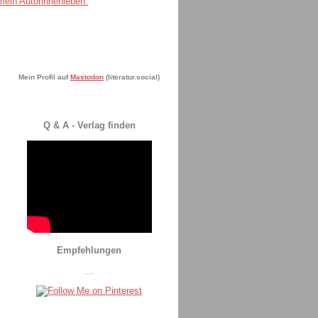
Mein Profil auf
Mastodon
(literatur.social)
Q & A - Verlag finden
Empfehlungen
...