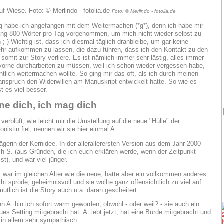
Foto: © Merlindo - fotolia.de
g habe ich angefangen mit dem Weitermachen (*g*), denn ich habe mir
ang 800 Wörter pro Tag vorgenommen, um mich nicht wieder selbst zu
;-) Wichtig ist, dass ich diesmal täglich dranbleibe, um gar keine
hr aufkommen zu lassen, die dazu führen, dass ich den Kontakt zu den
somit zur Story verliere. Es ist nämlich immer sehr lästig, alles immer
vorne durcharbeiten zu müssen, weil ich schon wieder vergessen habe,
entlich weitermachen wollte. So ging mir das oft, als ich durch meinen
anspruch den Widerwillen am Manuskript entwickelt hatte. So wie es
ist es viel besser.
ne dich, ich mag dich
 verblüft, wie leicht mir die Umstellung auf die neue "Hülle" der
nistin fiel, nennen wir sie hier einmal A.
rägerin der Kernidee. In der allerallerersten Version aus dem Jahr 2000
ch S. (aus Gründen, die ich euch erklären werde, wenn der Zeitpunkt
t), und war viel jünger.
A. war im gleichen Alter wie die neue, hatte aber ein vollkommen anderes
t spröde, geheimnisvoll und sie wollte ganz offensichtlich zu viel auf
utlich ist die Story auch u.a. daran gescheitert.
en A. bin ich sofort warm geworden, obwohl - oder weil? - sie auch ein
ues Setting mitgebracht hat. A. lebt jetzt, hat eine Bürde mitgebracht und
s in allem sehr sympathisch.