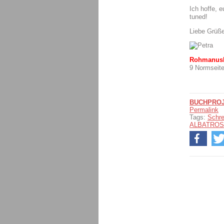
Ich hoffe, e
tuned!
Liebe Grüß
Rohmanuskr
9 Normseite
BUCHPROJ
Permalink
Tags:
Schre
ALBATROS 