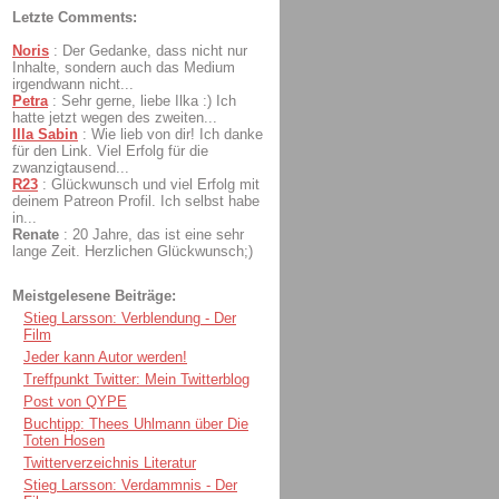
Letzte Comments:
Noris
:
Der Gedanke, dass nicht nur
Inhalte, sondern auch das Medium
irgendwann nicht...
Petra
:
Sehr gerne, liebe Ilka :) Ich
hatte jetzt wegen des zweiten...
Illa Sabin
:
Wie lieb von dir! Ich danke
für den Link. Viel Erfolg für die
zwanzigtausend...
R23
:
Glückwunsch und viel Erfolg mit
deinem Patreon Profil. Ich selbst habe
in...
Renate
:
20 Jahre, das ist eine sehr
lange Zeit. Herzlichen Glückwunsch;)
Meistgelesene Beiträge:
Stieg Larsson: Verblendung - Der
Film
Jeder kann Autor werden!
Treffpunkt Twitter: Mein Twitterblog
Post von QYPE
Buchtipp: Thees Uhlmann über Die
Toten Hosen
Twitterverzeichnis Literatur
Stieg Larsson: Verdammnis - Der