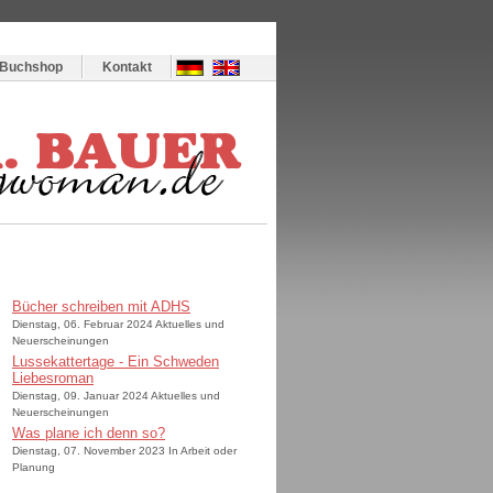
Buchshop
Kontakt
Bücher schreiben mit ADHS
Dienstag, 06. Februar 2024 Aktuelles und
Neuerscheinungen
Lussekattertage - Ein Schweden
Liebesroman
Dienstag, 09. Januar 2024 Aktuelles und
Neuerscheinungen
Was plane ich denn so?
Dienstag, 07. November 2023 In Arbeit oder
Planung