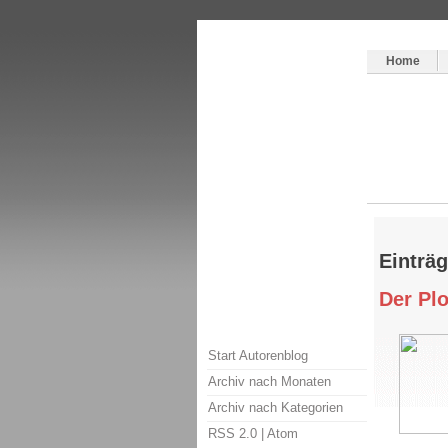
Themenspecial in
writingwomans Autorenbl
Home
Einträ
Der Plo
Start Autorenblog
Archiv nach Monaten
Archiv nach Kategorien
RSS 2.0
|
Atom