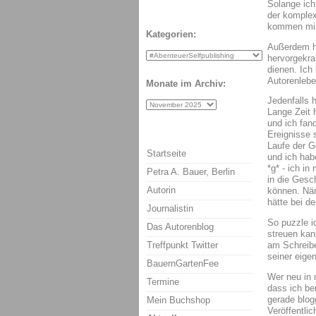
Solange ich
der komplex
kommen mir 
Kategorien:
Außerdem ha
hervorgekra
dienen. Ich
Autorenlebe
Monate im Archiv:
Jedenfalls 
Lange Zeit h
und ich fan
Ereignisse 
Laufe der G
Startseite
und ich hab
*g* - ich i
Petra A. Bauer, Berlin
in die Gesc
Autorin
können. Näm
hätte bei de
Journalistin
So puzzle i
Das Autorenblog
streuen kan
Treffpunkt Twitter
am Schreibe
seiner eigen
BauernGartenFee
Wer neu in 
Termine
dass ich be
gerade blogg
Mein Buchshop
Veröffentli