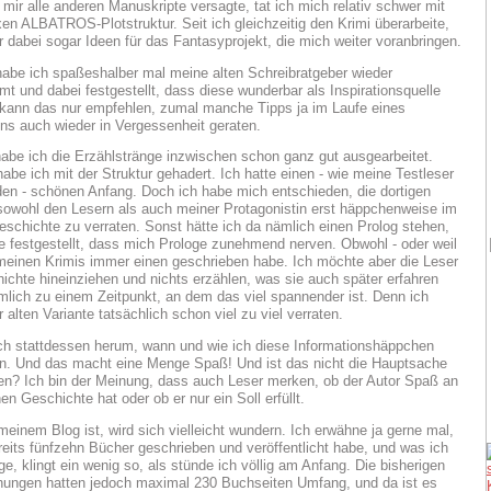
 mir alle anderen Manuskripte versagte, tat ich mich relativ schwer mit
en ALBATROS-Plotstruktur. Seit ich gleichzeitig den Krimi überarbeite,
dabei sogar Ideen für das Fantasyprojekt, die mich weiter voranbringen.
be ich spaßeshalber mal meine alten Schreibratgeber wieder
mt und dabei festgestellt, dass diese wunderbar als Inspirationsquelle
 kann das nur empfehlen, zumal manche Tipps ja im Laufe eines
ns auch wieder in Vergessenheit geraten.
habe ich die Erzählstränge inzwischen schon ganz gut ausgearbeitet.
abe ich mit der Struktur gehadert. Ich hatte einen - wie meine Testleser
den - schönen Anfang. Doch ich habe mich entschieden, die dortigen
sowohl den Lesern als auch meiner Protagonistin erst häppchenweise im
eschichte zu verraten. Sonst hätte ich da nämlich einen Prolog stehen,
e festgestellt, dass mich Prologe zunehmend nerven. Obwohl - oder weil
n meinen Krimis immer einen geschrieben habe. Ich möchte aber die Leser
hichte hineinziehen und nichts erzählen, was sie auch später erfahren
lich zu einem Zeitpunkt, an dem das viel spannender ist. Denn ich
r alten Variante tatsächlich schon viel zu viel verraten.
ch stattdessen herum, wann und wie ich diese Informationshäppchen
n. Und das macht eine Menge Spaß! Und ist das nicht die Hauptsache
n? Ich bin der Meinung, dass auch Leser merken, ob der Autor Spaß an
en Geschichte hat oder ob er nur ein Soll erfüllt.
meinem Blog ist, wird sich vielleicht wundern. Ich erwähne ja gerne mal,
reits fünfzehn Bücher geschrieben und veröffentlicht habe, und was ich
e, klingt ein wenig so, als stünde ich völlig am Anfang. Die bisherigen
chungen hatten jedoch maximal 230 Buchseiten Umfang, und da ist es