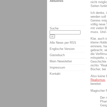
Aktuelles
nicht mögli
Seiten funk
Ich denke, 
werden soll
Genres möge
völlig neue
mit vielen 
Suche
muss. Und a
Klar, auch 
kleine Hobb
Alle News per RSS
erinnere, h
Englische Version
gebracht, w
die Verfilm
Gästebuch
mitspielte, 
Mein Newsletter
Geschichte 
nichts "Rea
Impressum
Bücher, bei
Kontakt
Also keine
Realismus
,
bereitet.
Magischer R
Der 
Phan
Geog