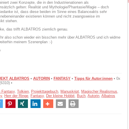
iniert zwei Konzepte, die in den Industrienationen als
nsätzlich gelten: Realität und Mythologie/Phantasie/Magie – doch
Gedanke ist, dass diese beiden im Sinne eines Balanceakts sehr
 nebeneinander existieren können und nicht zwangsweise im
ikt stehen.
ke, das trifft ALBATROS ziemlich genau.
 ihr also schon wieder ein bisschen mehr über ALBATROS und ich widme
weiterhin meinem Szenenplan :-)
e
EKT ALBATROS
•
AUTORIN
•
FANTASY
•
Tipps für Autor:innen
• 0x
(6310) •
 Fantasy
,
Tolkien
,
Projekttagebuch
,
Manuskript
,
Magischer Realismus
,
sy
,
Herr der Ringe
,
Fantasy
,
Der kleine Hobbit
,
Buch
,
Autorin
,
Albatros