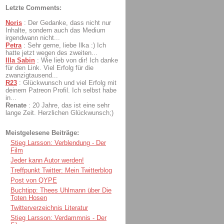
Letzte Comments:
Noris
:
Der Gedanke, dass nicht nur
Inhalte, sondern auch das Medium
irgendwann nicht...
Petra
:
Sehr gerne, liebe Ilka :) Ich
hatte jetzt wegen des zweiten...
Illa Sabin
:
Wie lieb von dir! Ich danke
für den Link. Viel Erfolg für die
zwanzigtausend...
R23
:
Glückwunsch und viel Erfolg mit
deinem Patreon Profil. Ich selbst habe
in...
Renate
:
20 Jahre, das ist eine sehr
lange Zeit. Herzlichen Glückwunsch;)
Meistgelesene Beiträge:
Stieg Larsson: Verblendung - Der
Film
Jeder kann Autor werden!
Treffpunkt Twitter: Mein Twitterblog
Post von QYPE
Buchtipp: Thees Uhlmann über Die
Toten Hosen
Twitterverzeichnis Literatur
Stieg Larsson: Verdammnis - Der