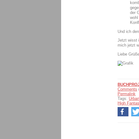
komb
gege
der 
wohl
Konfl
Und ich den
Jetzt wisst
mich jetzt 
Liebe Grüß
BUCHPROJ
Comments
Permalink
Tags:
Urban
High Fanta