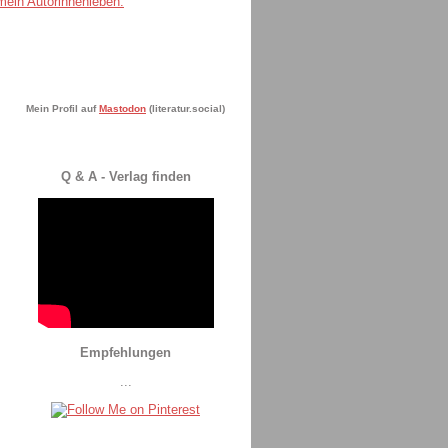
Mein Profil auf
Mastodon
(literatur.social)
Q & A - Verlag finden
Empfehlungen
...