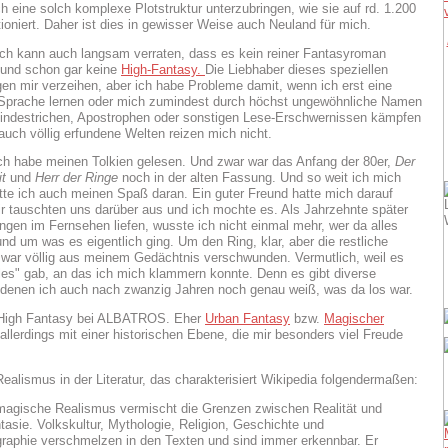
ch eine solch komplexe Plotstruktur unterzubringen, wie sie auf rd. 1.200
tioniert. Daher ist dies in gewisser Weise auch Neuland für mich.
ich kann auch langsam verraten, dass es kein reiner Fantasyroman
 und schon gar keine
High-Fantasy.
Die Liebhaber dieses speziellen
n mir verzeihen, aber ich habe Probleme damit, wenn ich erst eine
 Sprache lernen oder mich zumindest durch höchst ungewöhnliche Namen
Bindestrichen, Apostrophen oder sonstigen Lese-Erschwernissen kämpfen
uch völlig erfundene Welten reizen mich nicht.
ich habe meinen Tolkien gelesen. Und zwar war das Anfang der 80er,
Der
it
und
Herr der Ringe
noch in der alten Fassung. Und so weit ich mich
atte ich auch meinen Spaß daran. Ein guter Freund hatte mich darauf
ir tauschten uns darüber aus und ich mochte es. Als Jahrzehnte später
ungen im Fernsehen liefen, wusste ich nicht einmal mehr, wer da alles
und um was es eigentlich ging. Um den Ring, klar, aber die restliche
war völlig aus meinem Gedächtnis verschwunden. Vermutlich, weil es
les" gab, an das ich mich klammern konnte. Denn es gibt diverse
 denen ich auch nach zwanzig Jahren noch genau weiß, was da los war.
 High Fantasy bei ALBATROS. Eher
Urban Fantasy
bzw.
Magischer
 allerdings mit einer historischen Ebene, die mir besonders viel Freude
ealismus in der Literatur, das charakterisiert Wikipedia folgendermaßen:
magische Realismus vermischt die Grenzen zwischen Realität und
tasie. Volkskultur, Mythologie, Religion, Geschichte und
raphie verschmelzen in den Texten und sind immer erkennbar. Er