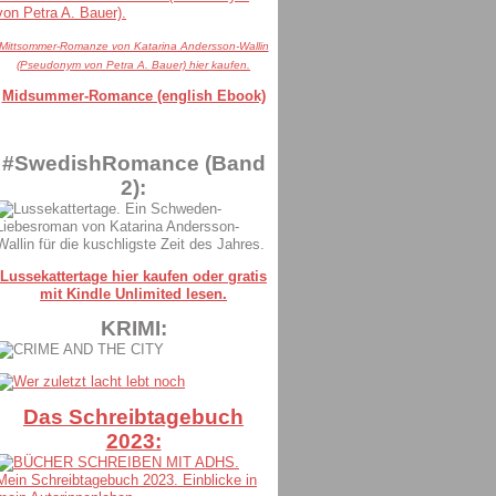
Mittsommer-Romanze von Katarina Andersson-Wallin
(Pseudonym von Petra A. Bauer) hier kaufen.
Midsummer-Romance (english Ebook)
#SwedishRomance (Band
2):
Lussekattertage hier kaufen oder gratis
mit Kindle Unlimited lesen.
KRIMI:
Das Schreibtagebuch
2023: