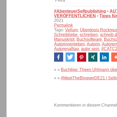
#AbenteuerSelfpublishing
•
AU
VERÖFFENTLICHEN
•
Tipps fü
2021
Permalink
Tags:
Vellum
,
Überdosis Rockmus
Schreibliebe
,
schreiben
,
schreib 
Manuskript
,
Buchsoftware
,
Buchsa
Autorinnenleben
,
Autorin
,
Autore
Autorenalltag
,
autor sein
,
#CATC
» »
Buchtipp: Thees Uhlmann übe
« «
#MeetTheBloggerDE21 | Selbs
Kommentieren in diesem Channel-