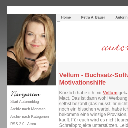
Themenspecial in
writingwomans Autorenblog
:
Wie schreibe ich ein Buch?
Home
Petra A. Bauer
Autorin
Vellum - Buchsatz-Sof
Motivationshilfe
Kürzlich habe ich mir
Vellum
gekau
Mac). Das ist dann wohl Werbung
Start Autorenblog
selbst bezahlt (das müsst ihr nich
noch ein bisschen wartet, habe ich
Archiv nach Monaten
bekomme eine winzige Provision,
Archiv nach Kategorien
kauft. Für euch wird es nicht teure
RSS 2.0
|
Atom
Schreibprojekte unterstützen. Leid