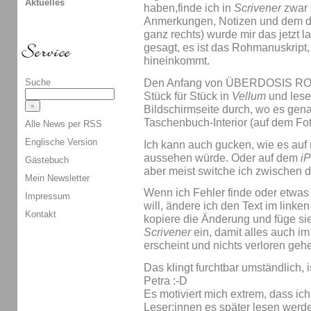
Aktuelles
haben,finde ich in
Scrivener
zwar s
Anmerkungen, Notizen und dem du
ganz rechts) wurde mir das jetzt 
gesagt, es ist das Rohmanuskript,
hineinkommt.
Den Anfang von ÜBERDOSIS ROCK
Suche
Stück für Stück in
Vellum
und lese 
Bildschirmseite durch, wo es gena
Taschenbuch-Interior (auf dem Foto
Alle News per RSS
Englische Version
Ich kann auch gucken, wie es au
aussehen würde. Oder auf dem
i
Gästebuch
aber meist switche ich zwischen d
Mein Newsletter
Wenn ich Fehler finde oder etwas
Impressum
will, ändere ich den Text im link
Kontakt
kopiere die Änderung und füge sie
Scrivener
ein, damit alles auch i
erscheint und nichts verloren geh
Das klingt furchtbar umständlich, 
Petra :-D
Es motiviert mich extrem, dass ic
Leser:innen es später lesen werd