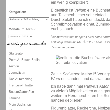
ein wenig kompliziert.
Eigentlich ist
Vellum
eine Buchsat
Kategorien:
und Taschenbücher sehr einfach 
Durch Zufall habe ich entdeckt, 
Schreibmotivation eignet. Zumindest
euch ja auch.
Monate im Archiv:
*
Ihr müsst Vellum übrigens nicht sofort kauf
erst fällig, wenn ihr TATSÄCHLICH das Tasch
das nur vergessen.
Startseite
Petra A. Bauer, Berlin
Autorin
Journalistin
Zeit in
Scrivener
. Meine15 Verlag
Word
entstanden, und das war au
Das Autorenblog
Treffpunkt Twitter
Ich habe dann mal
Papyrus Autor
zu vielen) Möglichkeiten auch gro
BauernGartenFee
weiterem Herumprobieren bei Scri
Termine
hängen geblieben.
Mein Buchshop
Figurenblätter, Recherche, Notizen