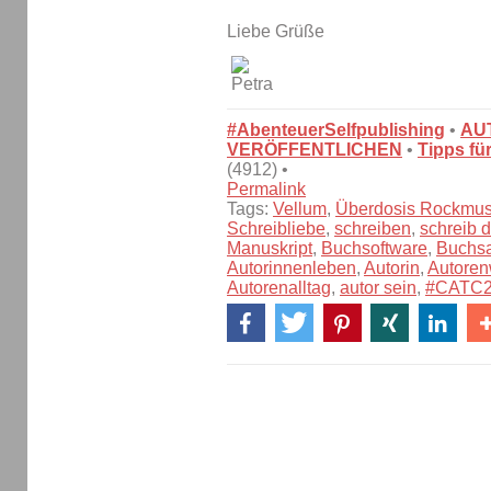
Liebe Grüße
#AbenteuerSelfpublishing
•
AU
VERÖFFENTLICHEN
•
Tipps fü
(4912) •
Permalink
Tags:
Vellum
,
Überdosis Rockmus
Schreibliebe
,
schreiben
,
schreib 
Manuskript
,
Buchsoftware
,
Buchsa
Autorinnenleben
,
Autorin
,
Autore
Autorenalltag
,
autor sein
,
#CATC