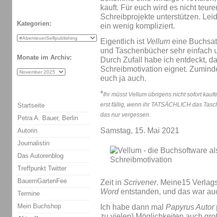
kauft. Für euch wird es nicht teure
Schreibprojekte unterstützen. Leid
Kategorien:
ein wenig kompliziert.
Eigentlich ist
Vellum
eine Buchsat
und Taschenbücher sehr einfach 
Monate im Archiv:
Durch Zufall habe ich entdeckt, 
Schreibmotivation eignet. Zumindest
euch ja auch.
*
Ihr müsst Vellum übrigens nicht sofort kauf
erst fällig, wenn ihr TATSÄCHLICH das Tasch
Startseite
das nur vergessen.
Petra A. Bauer, Berlin
Samstag, 15. Mai 2021
Autorin
Journalistin
Das Autorenblog
Treffpunkt Twitter
BauernGartenFee
Zeit in
Scrivener
. Meine15 Verlag
Word
entstanden, und das war au
Termine
Mein Buchshop
Ich habe dann mal
Papyrus Autor
zu vielen) Möglichkeiten auch gro