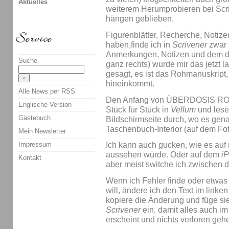
Aktuelles
weiterem Herumprobieren bei Scri
hängen geblieben.
Figurenblätter, Recherche, Notizen
haben,finde ich in
Scrivener
zwar s
Anmerkungen, Notizen und dem du
Suche
ganz rechts) wurde mir das jetzt 
gesagt, es ist das Rohmanuskript,
hineinkommt.
Alle News per RSS
Den Anfang von ÜBERDOSIS ROCK
Englische Version
Stück für Stück in
Vellum
und lese 
Gästebuch
Bildschirmseite durch, wo es gena
Taschenbuch-Interior (auf dem Foto
Mein Newsletter
Impressum
Ich kann auch gucken, wie es au
aussehen würde. Oder auf dem
i
Kontakt
aber meist switche ich zwischen d
Wenn ich Fehler finde oder etwas
will, ändere ich den Text im link
kopiere die Änderung und füge sie
Scrivener
ein, damit alles auch i
erscheint und nichts verloren geh