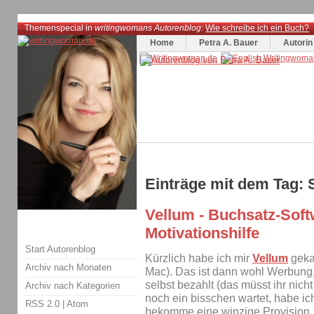
Themenspecial in
writingwomans Autorenblog
:
Wie schreibe ich ein Buch?
Home
Petra A. Bauer
Autorin
Einträge mit dem Tag: 
Vellum - Buchsatz-Sof
Motivationshilfe
Start Autorenblog
Kürzlich habe ich mir
Vellum
gekau
Archiv nach Monaten
Mac). Das ist dann wohl Werbung
selbst bezahlt (das müsst ihr nich
Archiv nach Kategorien
noch ein bisschen wartet, habe ich
RSS 2.0
|
Atom
bekomme eine winzige Provision,