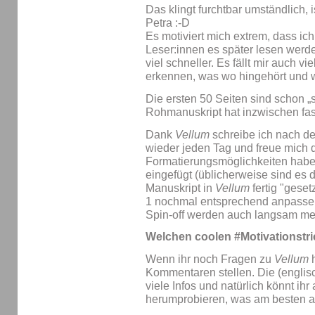
Das klingt furchtbar umständlich, 
Petra :-D
Es motiviert mich extrem, dass ic
Leser:innen es später lesen werd
viel schneller. Es fällt mir auch vi
erkennen, was wo hingehört und wa
Die ersten 50 Seiten sind schon 
Rohmanuskript hat inzwischen fas
Dank
Vellum
schreibe ich nach d
wieder jeden Tag und freue mich d
Formatierungsmöglichkeiten hab
eingefügt (üblicherweise sind es 
Manuskript in
Vellum
fertig "gese
1 nochmal entsprechend anpasse
Spin-off werden auch langsam me
Welchen coolen #Motivationstri
Wenn ihr noch Fragen zu
Vellum
h
Kommentaren stellen. Die (englis
viele Infos und natürlich könnt ih
herumprobieren, was am besten a