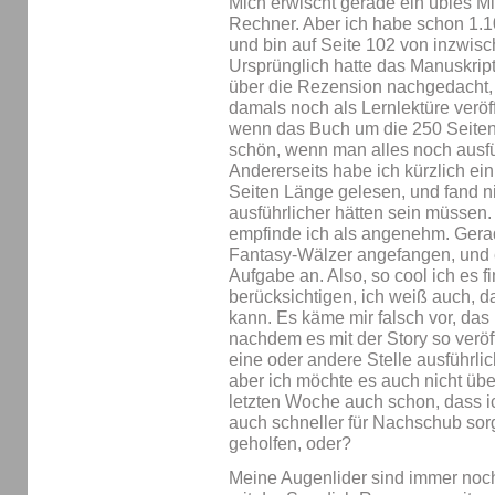
Mich erwischt gerade ein übles Mi
Rechner. Aber ich habe schon 1.1
und bin auf Seite 102 von inzwisch
Ursprünglich hatte das Manuskript
über die Rezension nachgedacht, 
damals noch als Lernlektüre veröff
wenn das Buch um die 250 Seiten g
schön, wenn man alles noch ausfü
Andererseits habe ich kürzlich e
Seiten Länge gelesen, und fand ni
ausführlicher hätten sein müssen
empfinde ich als angenehm. Gera
Fantasy-Wälzer angefangen, und e
Aufgabe an. Also, so cool ich es 
berücksichtigen, ich weiß auch, d
kann. Es käme mir falsch vor, das
nachdem es mit der Story so veröf
eine oder andere Stelle ausführlich
aber ich möchte es auch nicht über
letzten Woche auch schon, dass 
auch schneller für Nachschub sorg
geholfen, oder?
Meine Augenlider sind immer noch