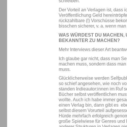
schreiben.
Der Vorteil an Verlagen ist, dass 
Veröffentlichung Geld hereintröpfel
rückzahlbare (!) Vorschüsse bek
bisschen sicherer, v. a. wenn ma
WAS WÜRDEST DU MACHEN, 
BEKANNTER ZU MACHEN?
Mehr Interviews dieser Art beantwo
Ich glaube gar nicht, dass man Se
machen muss, sondern dass man 
muss.
Glücklicherweise werden Selfpubl
so schief angesehen, wie noch vo
standen Indieautor:innen im Ruf so
Bücher selbst veröffentlichen mus
wollte. Auch ich habe immer gesag
einen Verlag bin, dann gibt es eb
selbst diesem Vorurteil aufgesess
Hürde mehrfach erfolgreich geno
große Spielwiese für Genres und L
anderer Strukturen in Verlagen ni