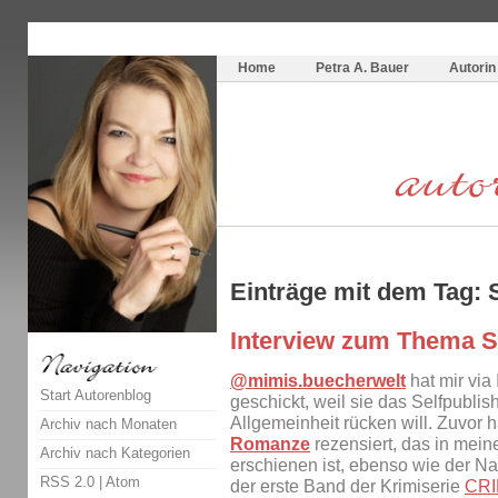
Themenspecial in
writingwomans Autorenblog
:
Wie schreibe ich ein Buch?
Home
Petra A. Bauer
Autorin
Einträge mit dem Tag: 
Interview zum Thema S
@mimis.buecherwelt
hat mir via
Start Autorenblog
geschickt, weil sie das Selfpubli
Allgemeinheit rücken will. Zuvor 
Archiv nach Monaten
Romanze
rezensiert, das in mei
Archiv nach Kategorien
erschienen ist, ebenso wie der 
RSS 2.0
|
Atom
der erste Band der Krimiserie
CRI