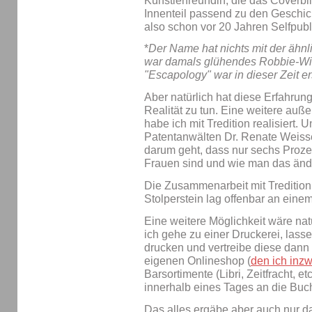
Künstlerfreundin, die das Coverb
Innenteil passend zu den Geschich
also schon vor 20 Jahren Selfpubl
*
Der Name hat nichts mit der ähnl
war damals glühendes Robbie-Wil
"Escapology" war in dieser Zeit e
Aber natürlich hat diese Erfahrung
Realität zu tun. Eine weitere auß
habe ich mit Tredition realisiert.
Patentanwälten Dr. Renate Weis
darum geht, dass nur sechs Proze
Frauen sind und wie man das änd
Die Zusammenarbeit mit Tredition 
Stolperstein lag offenbar an eine
Eine weitere Möglichkeit wäre nat
ich gehe zu einer Druckerei, las
drucken und vertreibe diese dann
eigenen Onlineshop (
den ich inz
Barsortimente (Libri, Zeitfracht, e
innerhalb eines Tages an die Buc
Das alles ergäbe aber auch nur 