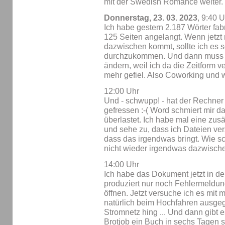
mit der Swedish Romance weiter.
Donnerstag, 23. 03. 2023
, 9:40 
Ich habe gestern 2.187 Wörter fabr
125 Seiten angelangt. Wenn jetzt
dazwischen kommt, sollte ich es s
durchzukommen. Und dann muss ic
ändern, weil ich da die Zeitform v
mehr gefiel. Also Coworking und w
12:00 Uhr
Und - schwupp! - hat der Rechner
gefressen :-( Word schmiert mir da
überlastet. Ich habe mal eine zusät
und sehe zu, dass ich Dateien ver
dass das irgendwas bringt. Wie sc
nicht wieder irgendwas dazwische
14:00 Uhr
Ich habe das Dokument jetzt in d
produziert nur noch Fehlermeldun
öffnen. Jetzt versuche ich es mi
natürlich beim Hochfahren ausgega
Stromnetz hing ... Und dann gibt e
Brotjob ein Buch in sechs Tagen s