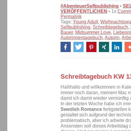
#AbenteuerSelfpublishing
•
SE
VERÖFFENTLICHEN
• 1x
Comm
Permalink
Tags:
Young Adult
,
Weihnachtswu
Selfpublishing
,
Schreibtagebuch
,
Bauer
,
Midsummer Love
,
Liebesr
Autorinnentagebuch
,
Autorin
,
Arbe
Schreibtagebuch KW 1
Hallihallo und willkommen in Kal
immer noch daran, meinem Mac me
damit ich damit wieder vernünftig 
In der letzten Woche habe ich imm
Swedish Romance
fertigstellen
gestaltet sich aufgrund der techn
problematisch, aber ich arbeite dr
Ansonsten soll dieses Arbeitstag d