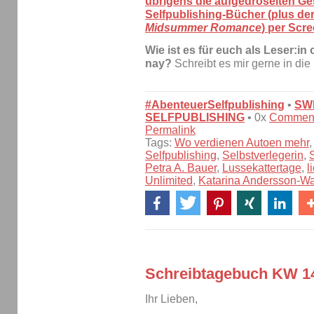
übrigens die aufgedröselten Ge
Selfpublishing-Bücher (plus d
Midsummer Romance
) per Scr
Wie ist es für euch als Leser:i
nay?
Schreibt es mir gerne in di
#AbenteuerSelfpublishing
•
SW
SELFPUBLISHING
• 0x
Commen
Permalink
Tags:
Wo verdienen Autoen mehr
Selfpublishing
,
Selbstverlegerin
,
Petra A. Bauer
,
Lussekattertage
,
l
Unlimited
,
Katarina Andersson-Wa
Schreibtagebuch KW 1
Ihr Lieben,