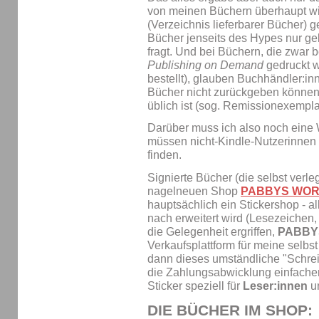
von meinen Büchern überhaupt wi
(Verzeichnis lieferbarer Bücher) 
Bücher jenseits des Hypes nur g
fragt. Und bei Büchern, die zwar 
Publishing on Demand
gedruckt w
bestellt), glauben Buchhändler:in
Bücher nicht zurückgeben können,
üblich ist (sog. Remissionexempla
Darüber muss ich also noch eine
müssen nicht-Kindle-Nutzerinnen m
finden.
Signierte Bücher (die selbst verle
nagelneuen Shop
PABBYS WO
hauptsächlich ein Stickershop - a
nach erweitert wird (Lesezeichen, 
die Gelegenheit ergriffen,
PABBY
Verkaufsplattform für meine selbs
dann dieses umständliche "Schreib
die Zahlungsabwicklung einfacher 
Sticker speziell für
Leser:innen
u
DIE BÜCHER IM SHOP: