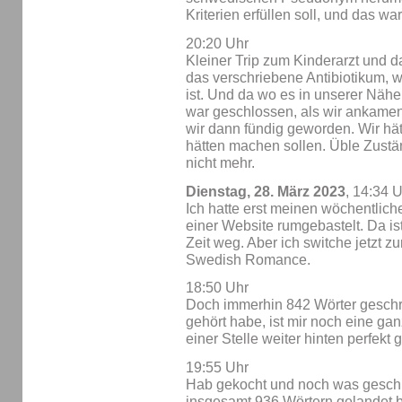
Kriterien erfüllen soll, und das war
20:20 Uhr
Kleiner Trip zum Kinderarzt und 
das verschriebene Antibiotikum, w
ist. Und da wo es in unserer Näh
war geschlossen, als wir ankame
wir dann fündig geworden. Wir hät
hätten machen sollen. Üble Zustän
nicht mehr.
Dienstag, 28. März 2023
, 14:34 
Ich hatte erst meinen wöchentlic
einer Website rumgebastelt. Da is
Zeit weg. Aber ich switche jetzt z
Swedish Romance.
18:50 Uhr
Doch immerhin 842 Wörter geschri
gehört habe, ist mir noch eine ga
einer Stelle weiter hinten perfekt 
19:55 Uhr
Hab gekocht und noch was geschr
insgesamt 936 Wörtern gelandet bi