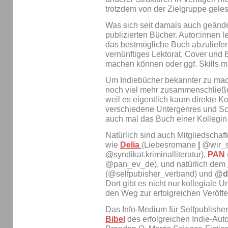
trotzdem von der Zielgruppe gel
Was sich seit damals auch geändert
publizierten Bücher. Autor:innen l
das bestmögliche Buch abzuliefern
vernünftiges Lektorat, Cover und 
machen können oder ggf. Skills m
Um Indiebücher bekannter zu mac
noch viel mehr zusammenschließe
weil es eigentlich kaum direkte Ko
verschiedene Untergenres und Schre
auch mal das Buch einer Kollegi
Natürlich sind auch Mitgliedschaf
wie
Delia
(Liebesromane
|
@wir_s
@syndikat.kriminalliteratur),
PAN
@pan_ev_de), und natürlich dem
(@selfpubisher_verband) und
@de
Dort gibt es nicht nur kollegiale U
den Weg zur erfolgreichen Veröffe
Das Info-Medium für Selfpublisher
Bibel
des erfolgreichen Indie-Auto