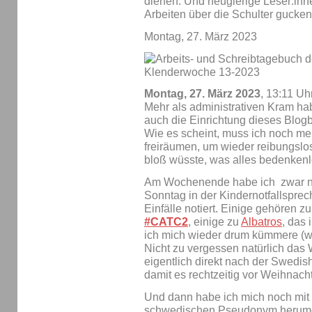
dienen. Und neugierige Leser:inn
Arbeiten über die Schulter gucken
Montag, 27. März 2023
Montag, 27. März 2023
, 13:11 Uh
Mehr als administrativen Kram hab
auch die Einrichtung dieses Blogb
Wie es scheint, muss ich noch m
freiräumen, um wieder reibungslo
bloß wüsste, was alles bedenken
Am Wochenende habe ich zwar nic
Sonntag in der Kindernotfallspre
Einfälle notiert. Einige gehören z
#CATC2
, einige zu
Albatros
, das 
ich mich wieder drum kümmere (wi
Nicht zu vergessen natürlich das
eigentlich direkt nach der Swedi
damit es rechtzeitig vor Weihnach
Und dann habe ich mich noch mi
schwedischen Pseudonym herumg