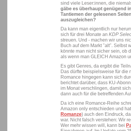
sind viele Leser:innen, die niem
gäbe es überhaupt genügend in
Tantiemen der gelesenen Seite
auszugleichen?
Da kann man eigentlich nur herum
sich für drei Monate an
KDP Selec
streuen. Und - machen wir uns nich
Buch auf dem Markt "alt". Selbst 
könnte man nicht sicher sein, ob d
als wenn man GLEICH Amazon und 
Es gibt Genres, da ergibt die Tei
Das dürfte beispielsweise für die
Romance hingegen kann sich durc
berichtet darüber, dass KU-Abon
im Monat verschlingen, damit sich
dann auch für die betreffenden Au
Da ich eine Romance-Reihe schrei
Amazon only entschieden und hatt
Romanze
) auch den Eindruck, da
war. Nicht falsch verstehen: Wir 
Wer mehr wissen will, kann bei
P
Einnahmen auf. Im Update vom 25