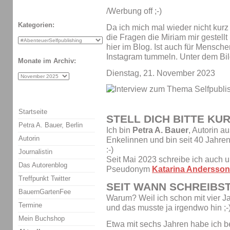
/Werbung off ;-)
Kategorien:
Da ich mich mal wieder nicht kurz 
die Fragen die Miriam mir gestell
hier im Blog. Ist auch für Menschen
Instagram tummeln. Unter dem Bild
Monate im Archiv:
Dienstag, 21. November 2023
Startseite
STELL DICH BITTE KU
Petra A. Bauer, Berlin
Ich bin
Petra A. Bauer
, Autorin a
Autorin
Enkelinnen und bin seit 40 Jah
:-)
Journalistin
Seit Mai 2023 schreibe ich auch
Das Autorenblog
Pseudonym
Katarina Andersson
Treffpunkt Twitter
SEIT WANN SCHREIBS
BauernGartenFee
Warum? Weil ich schon mit vier J
Termine
und das musste ja irgendwo hin ;-
Mein Buchshop
Etwa mit sechs Jahren habe ich b