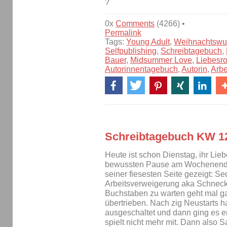
?
0x
Comments
(4266) •
Permalink
Tags:
Young Adult
,
Weihnachtswu
Selfpublishing
,
Schreibtagebuch
,
Bauer
,
Midsummer Love
,
Liebesr
Autorinnentagebuch
,
Autorin
,
Arbe
Schreibtagebuch KW 1
Heute ist schon Dienstag, ihr Lie
bewussten Pause am Wochenende 
seiner fiesesten Seite gezeigt: Se
Arbeitsverweigerung aka Schnecke
Buchstaben zu warten geht mal gar
übertrieben. Nach zig Neustarts h
ausgeschaltet und dann ging es 
spielt nicht mehr mit. Dann also S