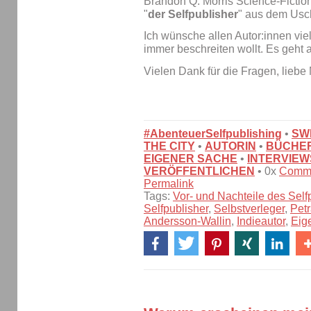
Brandon Q. Morris Science-Fiction 
"
der Selfpublisher
" aus dem Usch
Ich wünsche allen Autor:innen vie
immer beschreiten wollt. Es geht 
Vielen Dank für die Fragen, liebe 
#AbenteuerSelfpublishing
•
SW
THE CITY
•
AUTORIN
•
BÜCHE
EIGENER SACHE
•
INTERVIEW
VERÖFFENTLICHEN
• 0x
Comm
Permalink
Tags:
Vor- und Nachteile des Self
Selfpublisher
,
Selbstverleger
,
Petr
Andersson-Wallin
,
Indieautor
,
Eig