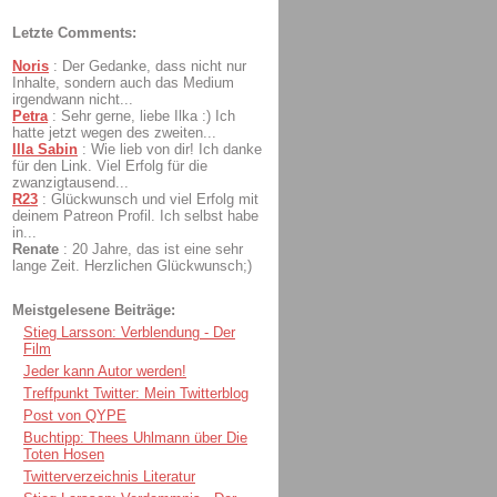
Letzte Comments:
Noris
:
Der Gedanke, dass nicht nur
Inhalte, sondern auch das Medium
irgendwann nicht...
Petra
:
Sehr gerne, liebe Ilka :) Ich
hatte jetzt wegen des zweiten...
Illa Sabin
:
Wie lieb von dir! Ich danke
für den Link. Viel Erfolg für die
zwanzigtausend...
R23
:
Glückwunsch und viel Erfolg mit
deinem Patreon Profil. Ich selbst habe
in...
Renate
:
20 Jahre, das ist eine sehr
lange Zeit. Herzlichen Glückwunsch;)
Meistgelesene Beiträge:
Stieg Larsson: Verblendung - Der
Film
Jeder kann Autor werden!
Treffpunkt Twitter: Mein Twitterblog
Post von QYPE
Buchtipp: Thees Uhlmann über Die
Toten Hosen
Twitterverzeichnis Literatur