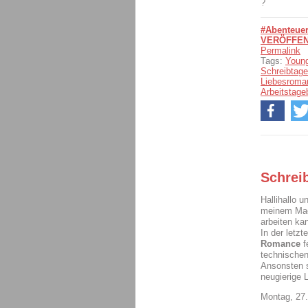
?
#Abenteuer
VERÖFFEN
Permalink
Tags:
Young
Schreibtag
Liebesroma
Arbeitstage
Schrei
Hallihallo 
meinem Mac 
arbeiten ka
In der letz
Romance
f
technischen
Ansonsten so
neugierige 
Montag, 27