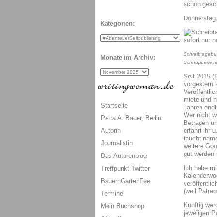
schon gesch
Donnerstag,
Kategorien:
Schreibtagebuc
Monate im Archiv:
Schnupperlevel
Seit 2015 (!
vorgestern 
Veröffentli
miete und n
Startseite
Jahren endl
Wer nicht w
Petra A. Bauer, Berlin
Beträgen un
Autorin
erfahrt ihr
taucht name
Journalistin
weitere Good
gut werden
Das Autorenblog
Ich habe mi
Treffpunkt Twitter
Kalenderwoc
BauernGartenFee
veröffentli
(weil Patreo
Termine
Künftig werd
Mein Buchshop
jeweiigen P