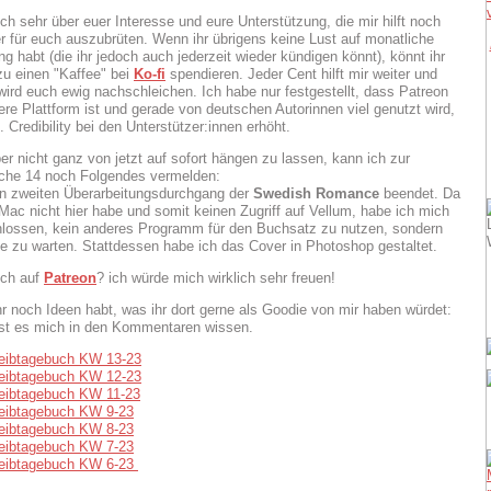
ch sehr über euer Interesse und eure Unterstützung, die mir hilft noch
 für euch auszubrüten. Wenn ihr übrigens keine Lust auf monatliche
g habt (die ihr jedoch auch jederzeit wieder kündigen könnt), könnt ihr
zu einen "Kaffee" bei
Ko-fi
spendieren. Jeder Cent hilft mir weiter und
ird euch ewig nachschleichen. Ich habe nur festgestellt, dass Patreon
ere Plattform ist und gerade von deutschen Autorinnen viel genutzt wird,
 Credibility bei den Unterstützer:innen erhöht.
r nicht ganz von jetzt auf sofort hängen zu lassen, kann ich zur
che 14 noch Folgendes vermelden:
n zweiten Überarbeitungsdurchgang der
Swedish Romance
beendet. Da
Mac nicht hier habe und somit keinen Zugriff auf Vellum, habe ich mich
lossen, kein anderes Programm für den Buchsatz zu nutzen, sondern
e zu warten. Stattdessen habe ich das Cover in Photoshop gestaltet.
uch auf
Patreon
? ich würde mich wirklich sehr freuen!
r noch Ideen habt, was ihr dort gerne als Goodie von mir haben würdet:
st es mich in den Kommentaren wissen.
eibtagebuch KW 13-23
eibtagebuch KW 12-23
eibtagebuch KW 11-23
eibtagebuch KW 9-23
eibtagebuch KW 8-23
eibtagebuch KW 7-23
eibtagebuch KW 6-23