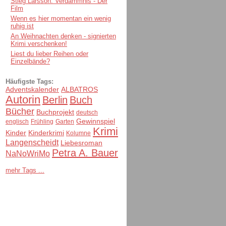
Stieg Larsson: Verdammnis - Der
Film
Wenn es hier momentan ein wenig
ruhig ist
An Weihnachten denken - signierten
Krimi verschenken!
Liest du lieber Reihen oder
Einzelbände?
Häufigste Tags:
Adventskalender
ALBATROS
Autorin
Berlin
Buch
Bücher
Buchprojekt
deutsch
Gewinnspiel
englisch
Frühling
Garten
Krimi
Kinder
Kinderkrimi
Kolumne
Langenscheidt
Liebesroman
Petra A. Bauer
NaNoWriMo
mehr Tags ...