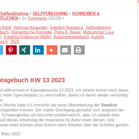
Selfpublishing
•
SELFPUBLISHING
•
SCHREIBEN &
TLICHEN
• 1x
Comments
(31120) •
 Adult
,
Weihnachtswunder
,
Swedish Romance
,
Selfpublishing
,
ebuch
,
Romantische Komödie
,
Petra A. Bauer
,
Midsummer Love
,
n
,
Katarina Andersson-Wallin
,
Autorinnentagebuch
,
Autorin
,
buch
,
2023
btagebuch KW 13 2023
und willkommen in Kalenderwoche 13 2023. Ich arbeite immer noch daran,
mehr Speicherplatz zu verschaffen, damit ich damit wieder vernünftig
nn.
ten Woche habe ich immerhin die erste Überarbeitung der
Swedish
ertigstellen können. Der zweite Durchgang gestaltet sich aufgrund der
 Schwierigkeiten ein bisschen problematisch, aber ich arbeite dran.
ll dieses Arbeitstag der Inspiration für Autor:innen dienen. Und
Leser:innen können einer Autorin beim Arbeiten über die Schulter gucken.
. März 2023