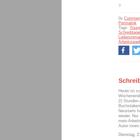
?
0x
Commen
Permalink
Tags:
Young
Schreibtag
Liebesroma
Arbeitstage
Schrei
Heute ist s
Wochenende 
(!) Stunden
Buchstaben 
Neustarts h
wieder. Nur
mein Arbeits
Autor:innen
Dienstag, 2