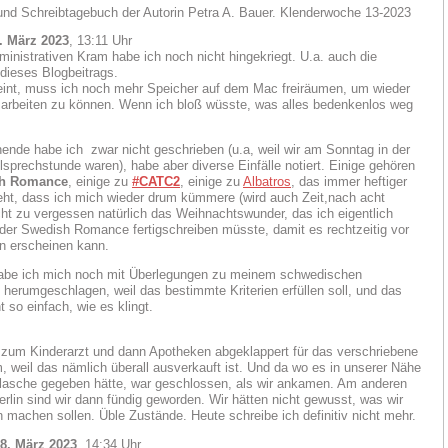
. März 2023
, 13:11 Uhr
ministrativen Kram habe ich noch nicht hingekriegt. U.a. auch die
 dieses Blogbeitrags.
int, muss ich noch mehr Speicher auf dem Mac freiräumen, um wieder
 arbeiten zu können. Wenn ich bloß wüsste, was alles bedenkenlos weg
de habe ich zwar nicht geschrieben (u.a, weil wir am Sonntag in der
llsprechstunde waren), habe aber diverse Einfälle notiert. Einige gehören
h Romance
, einige zu
#CATC2
, einige zu
Albatros
, das immer heftiger
eht, dass ich mich wieder drum kümmere (wird auch Zeit,nach acht
cht zu vergessen natürlich das Weihnachtswunder, das ich eigentlich
 der Swedish Romance fertigschreiben müsste, damit es rechtzeitig vor
n erscheinen kann.
abe ich mich noch mit Überlegungen zu meinem schwedischen
erumgeschlagen, weil das bestimmte Kriterien erfüllen soll, und das
t so einfach, wie es klingt.
p zum Kinderarzt und dann Apotheken abgeklappert für das verschriebene
m, weil das nämlich überall ausverkauft ist. Und da wo es in unserer Nähe
lasche gegeben hätte, war geschlossen, als wir ankamen. Am anderen
rlin sind wir dann fündig geworden. Wir hätten nicht gewusst, was wir
n machen sollen. Üble Zustände. Heute schreibe ich definitiv nicht mehr.
28. März 2023
, 14:34 Uhr