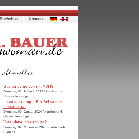
Buchshop
Kontakt
Bücher schreiben mit ADHS
Dienstag, 06. Februar 2024 Aktuelles und
Neuerscheinungen
Lussekattertage - Ein Schweden
Liebesroman
Dienstag, 09. Januar 2024 Aktuelles und
Neuerscheinungen
Was plane ich denn so?
Dienstag, 07. November 2023 In Arbeit oder
Planung