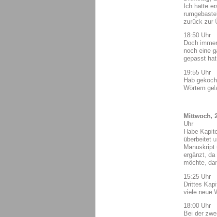
Ich hatte e
rumgebastel
zurück zur
18:50 Uhr
Doch immerh
noch eine ga
gepasst hat
19:55 Uhr
Hab gekocht
Wörtern gel
Mittwoch, 
Uhr
Habe Kapite
überbeitet 
Manuskript 
ergänzt, da
möchte, dam
15:25 Uhr
Drittes Kap
viele neue 
18:00 Uhr
Bei der zwe