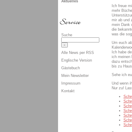
Aktuelles
Ich freue mi
mehr Bücher
Unterstützun
mir ab und 
mein Dank w
die bekannt
was die sog.
Suche
Um euch abe
Kalenderwo
Ich habe de
Alle News per RSS
ich meinen 
Englische Version
dazu entsch
bis zu Haus
Gästebuch
Sehe ich e
Mein Newsletter
Und wenn ih
Impressum
Nur zu! Las
Kontakt
Schr
Schr
Schr
Schr
Schr
Schr
Schr