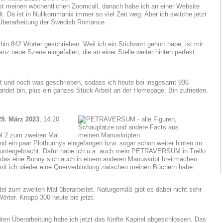
rst meinen wöchentlichen Zoomcall, danach habe ich an einer Website
t. Da ist in Nullkommanix immer so viel Zeit weg. Aber ich switche jetzt
 Überarbeitung der Swedish Romance.
in 842 Wörter geschrieben. Weil ich ein Stichwort gehört habe, ist mir
nz neue Szene eingefallen, die an einer Stelle weiter hinten perfekt
.
 und noch was geschrieben, sodass ich heute bei insgesamt 936
andet bin, plus ein ganzes Stück Arbeit an der Homepage. Bin zufrieden.
29. März 2023
, 14:20
l 2 zum zweiten Mal
und ein paar Plotbunnys eingefangen bzw. sogar schon weiter hinten im
untergebracht. Dafür habe ich u.a. auch mein PETRAVERSUM in Trello
 das eine Bunny sich auch in einem anderen Manuskript breitmachen
it ich wieder eine Querverbindung zwischen meinen Büchern habe.
itel zum zweiten Mal überarbeitet. Naturgemäß gibt es dabei nicht sehr
Wörter. Knapp 300 heute bis jetzt.
iten Überarbeitung habe ich jetzt das fünfte Kapitel abgeschlossen. Das