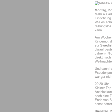
Montag, 27
Mehr als ad
Einrichtung
Wie es sche
reibungslos
kann.
Am Wochenen
Kindernotfa
zur
Swedis
darauf best
Jahren). Ni
direkt nach
Weihnachte
Und dann h
Pseudonym h
war gar nich
20:20 Uhr
Kleiner Tri
Antibiotiku
noch eine F
Ende von Be
sonst hätte
Dienstag, 