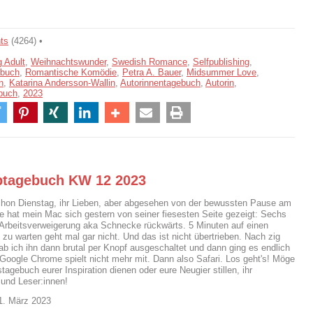
ts
(4264) •
 Adult
,
Weihnachtswunder
,
Swedish Romance
,
Selfpublishing
,
ebuch
,
Romantische Komödie
,
Petra A. Bauer
,
Midsummer Love
,
n
,
Katarina Andersson-Wallin
,
Autorinnentagebuch
,
Autorin
,
buch
,
2023
btagebuch KW 12 2023
chon Dienstag, ihr Lieben, aber abgesehen von der bewussten Pause am
hat mein Mac sich gestern von seiner fiesesten Seite gezeigt: Sechs
 Arbeitsverweigerung aka Schnecke rückwärts. 5 Minuten auf einen
zu warten geht mal gar nicht. Und das ist nicht übertrieben. Nach zig
ab ich ihn dann brutal per Knopf ausgeschaltet und dann ging es endlich
 Google Chrome spielt nicht mehr mit. Dann also Safari. Los geht's! Möge
tagebuch eurer Inspiration dienen oder eure Neugier stillen, ihr
 und Leser:innen!
1. März 2023