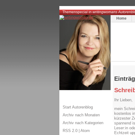
Themenspecial in
writingwomans Autorenbl
Home
Einträ
Schrei
Ihr Lieben,
Start Autorenblog
mein Schrei
kostenlos i
Archiv nach Monaten
kürzester Z
Archiv nach Kategorien
spannend ist
Leser:in od
RSS 2.0
|
Atom
Echtzeit up