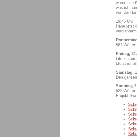
waren alle K
was ich nun
von der Ha
19:45 Uhr
Habe jetzt d
verdienterm
Donnerstag
581 Wörter 
Freitag, 31
Life kicked
(Jetzt ist a
Samstag, 1
Den ganzen
Sonntag, 2.
522 Wörter 
Projekt Sw
Schr
Schr
Schr
Schr
Schr
Schr
Schr