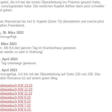
apitel, die ich bei der ersten Überarbeitung ins Präsens gesetzt hatte,
 zurückgeändert habe. Die restlichen Kapitel dürften dann jetzt schneller
nd gehen.
as Manuskript bis incl 9. Kapitel (Seite 73) überarbeitet und mache jetzt
aßen Feierabend.
, 30. März 2023
hinzugefügt.
. März 2023
 in. Mit K4 den ganzen Tag im Krankenhaus gewesen.
lles wieder so weit in Ordnung)
. April 2023
 Tag unterwegs gewesen.
 April 2023
hinzugefügt. Ich bin mit der Überarbeitung auf Seite 130 von 136. Das
edish Romance ist auf einem guten Weg.
eibtagebuch KW 13-23
eibtagebuch KW 12-23
eibtagebuch KW 11-23
eibtagebuch KW 9-23
eibtagebuch KW 8-23
eibtagebuch KW 7-23
eibtagebuch KW 6-23