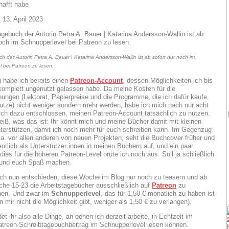
afft habe.
 13. April 2023
h der Autorin Petra A. Bauer | Katarina Andersson-Wallin ist ab sofort nur noch im
 bei Patreon zu lesen.
) habe ich bereits einen
Patreon-Account
, dessen Möglichkeiten ich bis
komplett ungenutzt gelassen habe. Da meine Kosten für die
chungen (Lektorat, Papierpreise und die Programme, die ich dafür kaufe,
utze) nicht weniger sondern mehr werden, habe ich mich nach nur acht
ich dazu entschlossen, meinen Patreon-Account tatsächlich zu nutzen.
eiß, was das ist: Ihr könnt mich und meine Bücher damit mit kleinen
terstützen, damit ich noch mehr für euch schreiben kann. Im Gegenzug
 u.a. vor allen anderen von neuen Projekten, seht die Buchcover früher und
ntlich als Unterstützer:innen in meinen Büchern auf, und ein paar
ies für die höheren Patreon-Level brüte ich noch aus. Soll ja schließlich
 und euch Spaß machen.
ch nun entschieden, diese Woche im Blog nur noch zu teasern und ab
he 15-23 die Arbeitstagebücher ausschließlich auf
Patreon
zu
chen. Und zwar im
Schnupperlevel
, das für 1,50 € monatlich zu haben ist
n mir nicht die Möglichkeit gibt, weniger als 1,50 € zu verlangen).
et ihr also alle Dinge, an denen ich derzeit arbeite, in Echtzeit im
atreon-Schreibtagebuchbeitrag im Schnupperlevel lesen können.