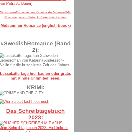
Mittsommer-Romanze von Katarina Andersson-Wallin
(Pseudonym von Petra A. Bauer) hier kaufen.
Midsummer-Romance (english Ebook)
#SwedishRomance (Band
2):
Lussekattertage hier kaufen oder gratis
mit Kindle Unlimited lesen.
KRIMI:
Das Schreibtagebuch
2023: