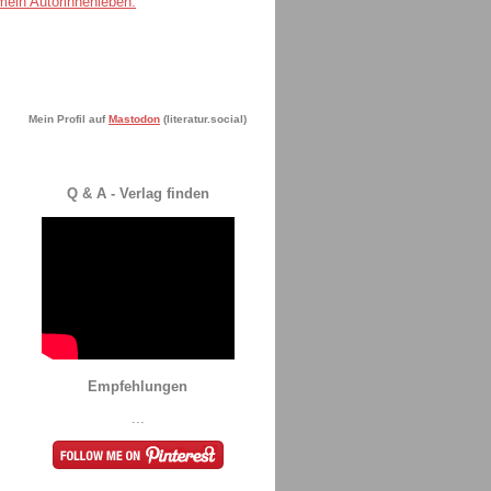
Mein Profil auf
Mastodon
(literatur.social)
Q & A - Verlag finden
Empfehlungen
...