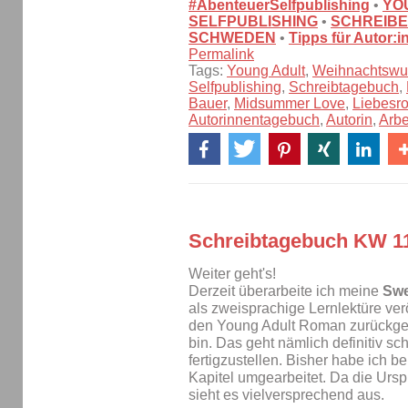
#AbenteuerSelfpublishing
•
YO
SELFPUBLISHING
•
SCHREIBE
SCHWEDEN
•
Tipps für Autor:
Permalink
Tags:
Young Adult
,
Weihnachtswu
Selfpublishing
,
Schreibtagebuch
,
Bauer
,
Midsummer Love
,
Liebesr
Autorinnentagebuch
,
Autorin
,
Arbe
Schreibtagebuch KW 1
Weiter geht's!
Derzeit überarbeite ich meine
Sw
als zweisprachige Lernlektüre ver
den Young Adult Roman zurückgeste
bin. Das geht nämlich definitiv s
fertigzustellen. Bisher habe ich 
Kapitel umgearbeitet. Da die Ursp
sieht es vielversprechend aus.