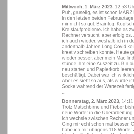
Mittwoch, 1. März 2023
, 12:53 Uh
Puh, gruselig, es ist schon MÄRZ!
In den letzten beiden Februartage
mir nicht so gut. Brainfog, Kopfs
Kreislaufprobleme. Ich habe es z
Rechner versucht, aber erfolglos. 
ich auch wieder, weshalb ich in d
anderthalb Jahren Long Covid kei
kreativ schreiben konnte. Heute g
wieder besser, aber mein Mac finde
stünde ihm eine Auszeit zu. Bin bi
neu starten und Papierkorb leeren
beschäftigt. Dabei war ich wirklich
Aber es sieht so aus, als würde i
Socke während der Wartezeit ferti
...
Donnerstag, 2. März 2023
, 14:11
Trotz Matschbirne und Fieber bis
neue Wörter in die Überarbeitung 
Ich wechsle zwischen Rechner un
Ging mir echt schon mal besser. 
habe ich mir übrigens 118 Wörter 