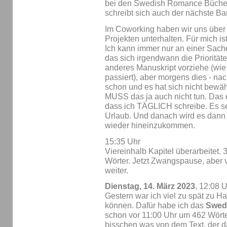
bei den Swedish Romance Büchern
schreibt sich auch der nächste Ban
Im Coworking haben wir uns über d
Projekten unterhalten. Für mich ist
Ich kann immer nur an einer Sache
das sich irgendwann die Priorität
anderes Manuskript vorziehe (wi
passiert), aber morgens dies - nac
schon und es hat sich nicht bewähr
MUSS das ja auch nicht tun. Das ein
dass ich TÄGLICH schreibe. Es sei
Urlaub. Und danach wird es dann 
wieder hineinzukommen.
15:35 Uhr
Viereinhalb Kapitel überarbeitet.
Wörter. Jetzt Zwangspause, aber 
weiter.
Dienstag, 14. März 2023
, 12:08 
Gestern war ich viel zu spät zu H
können. Dafür habe ich das
Swed
schon vor 11:00 Uhr um 462 Wörter
bisschen was von dem Text, der d