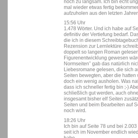
noch zu langsam. Ich bin echt ung
mal wieder etwas fertig bekomme
aufzuholen aus den letzten Jahren
15:56 Uhr
1.478 Wörter. Und ich habe auf Se
definitiv der Vertiefung bedarf. Da
die ich in diesem Schreibtagebuch
Rezension zur Lernlektüre schreib
doppelt so langen Roman gelesen 
Figurenentwicklung gewesen wäre
Normseiten" gab das natürlich nich
Liebesromane gelesen, die sich 
Seiten bewegten, aber die hatten 
doch ein wenig ausholen. Was natü
dass ich schneller fertig bin ;-) Ab
schließlich gut werden, auch ohne
insgesamt bisher elf Seiten zusät
Seiten und beim Bearbeiten auf Se
noch wird.
18:26 Uhr
Ich bin auf Seite 78 und bei 2.00
seit ich im November endlich wi
habe.