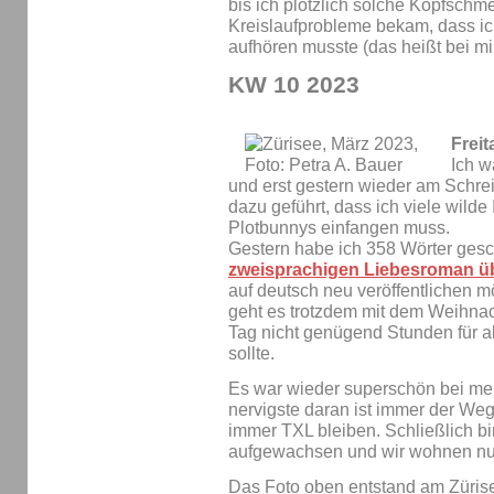
bis ich plötzlich solche Kopfschm
Kreislaufprobleme bekam, dass i
aufhören musste (das heißt bei mi
KW 10 2023
Freit
Ich w
und erst gestern wieder am Schre
dazu geführt, dass ich viele wild
Plotbunnys einfangen muss.
Gestern habe ich 358 Wörter gesc
zweisprachigen Liebesroman üb
auf deutsch neu veröffentlichen mö
geht es trotzdem mit dem Weihnac
Tag nicht genügend Stunden für a
sollte.
Es war wieder superschön bei me
nervigste daran ist immer der W
immer TXL bleiben. Schließlich bi
aufgewachsen und wir wohnen nur
Das Foto oben entstand am Zürisee