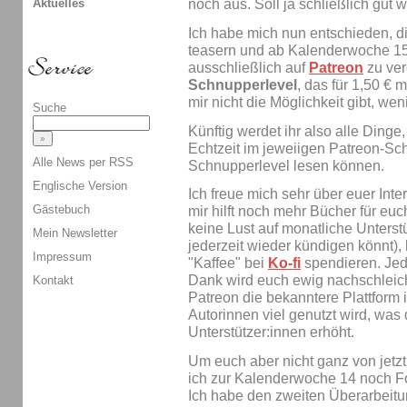
Aktuelles
noch aus. Soll ja schließlich gu
Ich habe mich nun entschieden, 
teasern und ab Kalenderwoche 15
ausschließlich auf
Patreon
zu ver
Schnupperlevel
, das für 1,50 € 
mir nicht die Möglichkeit gibt, wen
Suche
Künftig werdet ihr also alle Dinge,
Echtzeit im jeweiigen Patreon-Sc
Alle News per RSS
Schnupperlevel lesen können.
Englische Version
Ich freue mich sehr über euer Int
Gästebuch
mir hilft noch mehr Bücher für eu
keine Lust auf monatliche Unterst
Mein Newsletter
jederzeit wieder kündigen könnt), 
Impressum
"Kaffee" bei
Ko-fi
spendieren. Jede
Dank wird euch ewig nachschleiche
Kontakt
Patreon die bekanntere Plattform
Autorinnen viel genutzt wird, was 
Unterstützer:innen erhöht.
Um euch aber nicht ganz von jetzt
ich zur Kalenderwoche 14 noch F
Ich habe den zweiten Überarbeit