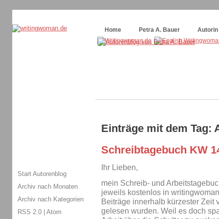
Themenspecial in
writingwomans Autorenblog
:
Wie schreibe ich ein Buch?
Home
Petra A. Bauer
Autorin
Einträge mit dem Tag:
Schreibtagebuch KW 1
Ihr Lieben,
Start Autorenblog
mein Schreib- und Arbeitstagebuc
Archiv nach Monaten
jeweils kostenlos in writingwoman
Archiv nach Kategorien
Beiträge innerhalb kürzester Zeit 
gelesen wurden. Weil es doch span
RSS 2.0
|
Atom