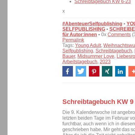
Schreibtagebuch KW 6-23
x
#AbenteuerSelfpublishing
•
YO
SELFPUBLISHING
•
SCHREIBE
für Autor:innen
• 0x
Comments
(
Permalink
Tags:
Young Adult
,
Weihnachtswu
Selfpublishing
,
Schreibtagebuch
,
Bauer
,
Midsummer Love
,
Liebesr
Arbeitstagebuch
,
2023
Schreibtagebuch KW 9
Die 9. Kalenderwoche ist angebroc
letzten beiden Tage im Februar vor
furchtbar, auch wenn ich in dies
geschrieben habe. Mir geht das sc