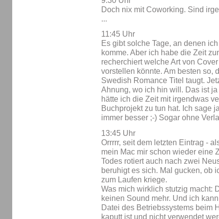
9:30 Uhr
Doch nix mit Coworking. Sind irge
...
11:45 Uhr
Es gibt solche Tage, an denen ich
komme. Aber ich habe die Zeit zum
recherchiert welche Art von Cove
vorstellen könnte. Am besten so, 
Swedish Romance Titel taugt. Jet
Ahnung, wo ich hin will. Das ist j
hätte ich die Zeit mit irgendwas ve
Buchprojekt zu tun hat. Ich sage j
immer besser ;-) Sogar ohne Verl
13:45 Uhr
Orrrrr, seit dem letzten Eintrag - 
mein Mac mir schon wieder eine
Todes rotiert auch nach zwei Neu
beruhigt es sich. Mal gucken, ob
zum Laufen kriege.
Was mich wirklich stutzig macht:
keinen Sound mehr. Und ich kann d
Datei des Betriebssystems beim H
kaputt ist und nicht verwendet we