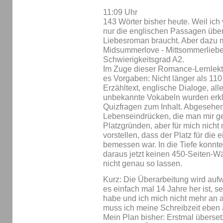
11:09 Uhr
143 Wörter bisher heute. Weil ich
nur die englischen Passagen übers
Liebesroman braucht. Aber dazu m
Midsummerlove - Mittsommerliebe w
Schwierigkeitsgrad A2.
Im Zuge dieser Romance-Lernlekt
es Vorgaben: Nicht länger als 11
Erzähltext, englische Dialoge, all
unbekannte Vokabeln wurden erklä
Quizfragen zum Inhalt. Abgeseh
Lebenseindrücken, die man mir ges
Platzgründen, aber für mich nicht 
vorstellen, dass der Platz für die 
bemessen war. In die Tiefe konnte 
daraus jetzt keinen 450-Seiten-W
nicht genau so lassen.
Kurz: Die Überarbeitung wird aufw
es einfach mal 14 Jahre her ist, s
habe und ich mich nicht mehr an a
muss ich meine Schreibzeit eben a
Mein Plan bisher: Erstmal überset