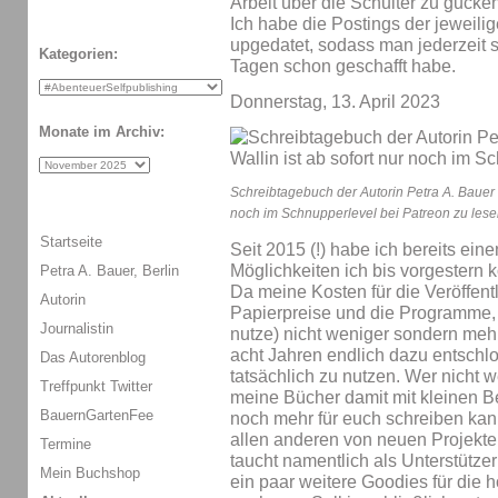
Arbeit über die Schulter zu gucken
Ich habe die Postings der jeweili
upgedatet, sodass man jederzeit 
Kategorien:
Tagen schon geschafft habe.
Donnerstag, 13. April 2023
Monate im Archiv:
Schreibtagebuch der Autorin Petra A. Bauer |
noch im Schnupperlevel bei Patreon zu lese
Startseite
Seit 2015 (!) habe ich bereits ein
Möglichkeiten ich bis vorgestern 
Petra A. Bauer, Berlin
Da meine Kosten für die Veröffent
Autorin
Papierpreise und die Programme, d
Journalistin
nutze) nicht weniger sondern meh
acht Jahren endlich dazu entsch
Das Autorenblog
tatsächlich zu nutzen. Wer nicht w
Treffpunkt Twitter
meine Bücher damit mit kleinen Be
BauernGartenFee
noch mehr für euch schreiben kann
allen anderen von neuen Projekte
Termine
taucht namentlich als Unterstütze
Mein Buchshop
ein paar weitere Goodies für die 