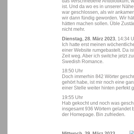
das verschriebene Antibiotikum, w
ist. Und da wo es in unserer Näh
war geschlossen, als wir ankame
wir dann fündig geworden. Wir hät
hätten machen sollen. Üble Zustän
nicht mehr.
Dienstag, 28. März 2023
, 14:34 
Ich hatte erst meinen wöchentlic
einer Website rumgebastelt. Da is
Zeit weg. Aber ich switche jetzt z
Swedish Romance.
18:50 Uhr
Doch immerhin 842 Wörter geschri
gehört habe, ist mir noch eine ga
einer Stelle weiter hinten perfekt 
19:55 Uhr
Hab gekocht und noch was geschr
insgesamt 936 Wörtern gelandet bi
der Homepage. Bin zufrieden.
Mittwoch, 29. März 2023
,