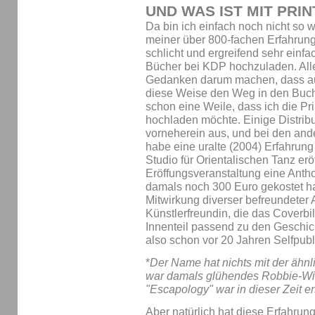
UND WAS IST MIT PRIN
Da bin ich einfach noch nicht so 
meiner über 800-fachen Erfahrun
schlicht und ergreifend sehr einfa
Bücher bei KDP hochzuladen. All
Gedanken darum machen, dass auc
diese Weise den Weg in den Buchh
schon eine Weile, dass ich die Pr
hochladen möchte. Einige Distrib
vorneherein aus, und bei den ande
habe eine uralte (2004) Erfahrung
Studio für Orientalischen Tanz erö
Eröffungsveranstaltung eine Anth
damals noch 300 Euro gekostet h
Mitwirkung diverser befreundeter 
Künstlerfreundin, die das Coverb
Innenteil passend zu den Geschich
also schon vor 20 Jahren Selfpubl
*
Der Name hat nichts mit der ähnl
war damals glühendes Robbie-Wil
"Escapology" war in dieser Zeit e
Aber natürlich hat diese Erfahrung