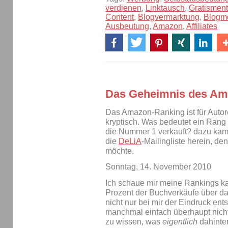
verdienen
,
Linktausch
,
Gratismenta
Content
,
Blogvermarktung
,
Blogmo
Ausbeutung
,
Amazon
,
Affiliates
Das Geheimnis des Am
Das Amazon-Ranking ist für Autor
kryptisch. Was bedeutet ein Rang
die Nummer 1 verkauft? dazu kam 
die
DeLiA
-Mailingliste herein, de
möchte.
Sonntag, 14. November 2010
Ich schaue mir meine Rankings k
Prozent der Buchverkäufe über da
nicht nur bei mir der Eindruck ent
manchmal einfach überhaupt nicht
zu wissen, was
eigentlich
dahinter