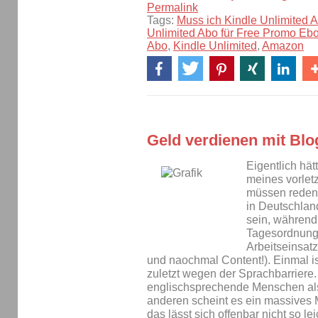
Permalink
Tags:
Muss ich Kindle Unlimited 
Unlimited Abo für Free Promo Eb
Abo
,
Kindle Unlimited
,
Amazon
Geld verdienen mit Blo
Eigentlich hät
meines vorlet
müssen reden!
in Deutschlan
sein, während
Tagesordnung 
Arbeitseinsat
und naochmal Content!). Einmal is
zuletzt wegen der Sprachbarriere.
englischsprechende Menschen al
anderen scheint es ein massives 
das lässt sich offenbar nicht so lei