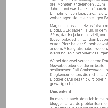
drei Monaten angefangen". Zum Te
Jahren und was habe ich finanzie
Einnahmen von knapp zwanzig Euro
vorher lagen sie im einstelligen B
Mag sein, dass ich etwas falsch 
BlogLESER sagen: "Huh, in dem B
Shop
, das ist ja kommerziell, und
(Leser belauscht, nachdem bauern
ersten Platz bei der Superblogwah
ändern. Alles gratis haben wollen
Werbung, so funktioniert das irge
Wobei das zwei verschiedene Paa
Gewerbetreibende, die im besten 
schlimmsten Fall Gratis
content
und
Blogkonsumenten, die nicht mal
Blogger dafür bezahlt wird oder n
gewaltig schief.
Umdenken!
Ihr merkt ja auch, dass ich in me
blogge. Ich würde problemlos nie 