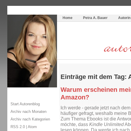
Themenspecial in
writingwomans Autorenblog
:
Wie schreibe ich ein Buch?
Home
Petra A. Bauer
Autorin
Einträge mit dem Tag:
Warum erscheinen mein
Amazon?
Start Autorenblog
Ich werde - gerade jetzt nach de
Archiv nach Monaten
häufiger gefragt, weshalb meine 
Zum Thema Ebooks ist die Antwort
Archiv nach Kategorien
möchte, dass
Kindle Unlimited
Abo
RSS 2.0
|
Atom
lesen können. Da werde ich nach 