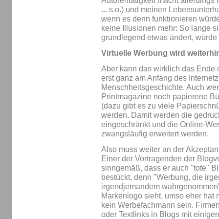
Autorentätigkeit macht allerdings 
... s.o.) und meinen Lebensunterha
wenn es denn funktionieren würd
keine Illusionen mehr: So lange si
grundlegend etwas ändert, würde 
Virtuelle Werbung wird weiterh
Aber kann das wirklich das Ende
erst ganz am Anfang des Internetze
Menschheitsgeschichte. Auch we
Printmagazine noch papierene Bü
(dazu gibt es zu viele Papierschnü
werden. Damit werden die gedruc
eingeschränkt und die Online-We
zwangsläufig erweitert werden.
Also muss weiter an der Akzeptan
Einer der Vortragenden der Blog
sinngemäß, dass er auch "tote" B
bestückt, denn "Werbung, die irge
irgendjemandem wahrgenommen". 
Markenlogo sieht, umso eher hat
kein Werbefachmann sein. Firmen
oder Textlinks in Blogs mit einige