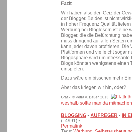
Fazit
Wir haben also den Geiz der Gew
der Blogger. Beides ist nicht wirk
in hoher Frequenz Qualität liefer
Werbung bei Bloglesern ist eine w
Blogger, die die Befürchtung habe
muss dringend auf allen Seiten 
kann jeder davon profitieren. Die 
Plattformen und vielleicht soga
Blogosphäre wird um intressante B
Blogs könnten wenigstens einen T
einspielen.
Dazu wäre ein bisschen mehr Eini
Aber das kriegen wir hin, oder?
Grafik: © Petra A. Bauer, 2013
weshalb sollte man da mitmache
BLOGGING
•
AUFREGER
•
IN 
(14991) •
Permalink
Tags:
Werbung
,
Selbstausbeutun