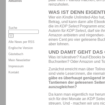
Aktuelles
reinzuholen.
WAS IST DENN EIGEN
Wer ein
Kindle Unlimited
-Abo hat,
Betrag, und kann dann alle Ebook
die im
KDP Select
Programm ersch
Suche
Autorin für
KDP Select
, darf sie 
Amazon anbieten und nirgendwo an
einen Cent pro vier gelesene Buch
Alle News per RSS
aber lohnen.
Englische Version
UND DAMIT GEHT DAS
Gästebuch
Was ist lukrativer? Kauf-Ebooks 
Mein Newsletter
Buchseiten? Oder Amazon und Toli
Impressum
Zunächst erreicht man über Tolin
Kontakt
sind viele Leser:innen, die niem
gäbe es überhaupt genügend in
Tantiemen der gelesenen Seite
auszugleichen?
Da kann man eigentlich nur herum
sich für drei Monate an
KDP Selec
streuen. Und - machen wir uns nich