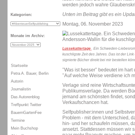
werden jedoch wahre Glaubenskrie
Unten im Beitrag gibt es ein Upda
Kategorien:
Montag, 06. November 2023
Monate im Archiv:
Lussekattertage
. Ein Schweden-Liebesrom
kuschligste Zeit des Jahres. Das ist der Link
signierte Bücher direkt bei mir bestellen könn
Startseite
"Was ist besser" bedeutet im hart
Petra A. Bauer, Berlin
"Auf welche Weise verdiene ich 
Autorin
Verlage sind reine Wirtschaftsun
Journalistin
Publikumsverlage. Da werden Büc
jemand am schönsten findet, sond
Das Autorenblog
Verkaufschancen hat.
Treffpunkt Twitter
Selfpublisher:innen und Selbstve
BauernGartenFee
Problem - mit dem Unterschied, da
Termine
hin- und her schaufeln müssen, 
Mein Buchshop
ansetzt. Stattdessen müssen wir 
paar mehr Peanuts machen, um z