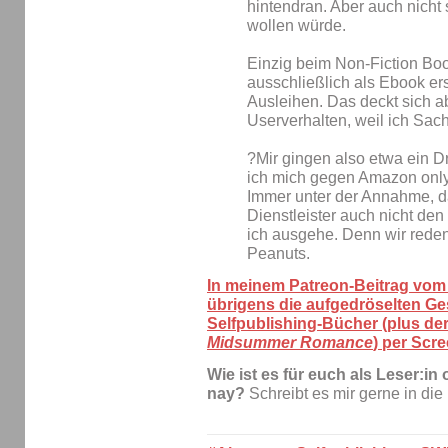
hintendran. Aber auch nicht 
wollen würde.
Einzig beim Non-Fiction Bo
ausschließlich als Ebook ers
Ausleihen. Das deckt sich 
Userverhalten, weil ich Sac
?Mir gingen also etwa ein D
ich mich gegen Amazon only
Immer unter der Annahme, d
Dienstleister auch nicht d
ich ausgehe. Denn wir rede
Peanuts.
In meinem Patreon-Beitrag vom 
übrigens die aufgedröselten Ge
Selfpublishing-Bücher (plus d
Midsummer Romance
) per Scr
Wie ist es für euch als Leser:i
nay?
Schreibt es mir gerne in di