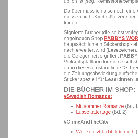
üblich ist (sog. Remissionexempla
Darüber muss ich also noch eine
müssen nicht-Kindle-Nutzerinnen m
finden.
Signierte Bücher (die selbst verle
nagelneuen Shop
PABBYS WO
hauptsächlich ein Stickershop - a
nach erweitert wird (Lesezeichen, 
die Gelegenheit ergriffen,
PABBY
Verkaufsplattform für meine selbs
dann dieses umständliche "Schreib
die Zahlungsabwicklung einfacher 
Sticker speziell für
Leser:innen
u
DIE BÜCHER IM SHOP:
#Swedish Romance:
Mittsommer Romanze
(Bd. 1
Lussekattertage
(Bd. 2)
#CrimeAndTheCity
Wer zuletzt lacht, lebt noch
(