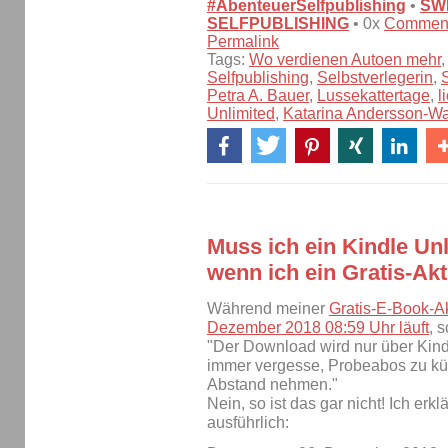
#AbenteuerSelfpublishing
•
SW
SELFPUBLISHING
• 0x
Commen
Permalink
Tags:
Wo verdienen Autoen mehr
Selfpublishing
,
Selbstverlegerin
,
Petra A. Bauer
,
Lussekattertage
,
l
Unlimited
,
Katarina Andersson-Wa
Muss ich ein Kindle Un
wenn ich ein Gratis-Ak
Während meiner
Gratis-E-Book-Ak
Dezember 2018 08:59 Uhr läuft
, 
"Der Download wird nur über Kind
immer vergesse, Probeabos zu kü
Abstand nehmen."
Nein, so ist das gar nicht! Ich erkl
ausführlich: