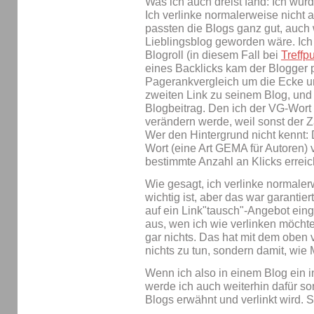
Was ich auch dreist fand: Ich wur
Ich verlinke normalerweise nicht 
passten die Blogs ganz gut, auch 
Lieblingsblog geworden wäre. Ich 
Blogroll (in diesem Fall bei
Treffp
eines Backlicks kam der Blogger p
Pagerankvergleich um die Ecke und
zweiten Link zu seinem Blog, und 
Blogbeitrag. Den ich der VG-Wort 
verändern werde, weil sonst der Zä
Wer den Hintergrund nicht kennt: 
Wort (eine Art GEMA für Autoren) v
bestimmte Anzahl an Klicks erreic
Wie gesagt, ich verlinke normaler
wichtig ist, aber das war garantier
auf ein Link"tausch"-Angebot eing
aus, wen ich wie verlinken möcht
gar nichts. Das hat mit dem oben
nichts zu tun, sondern damit, wi
Wenn ich also in einem Blog ein i
werde ich auch weiterhin dafür so
Blogs erwähnt und verlinkt wird. S