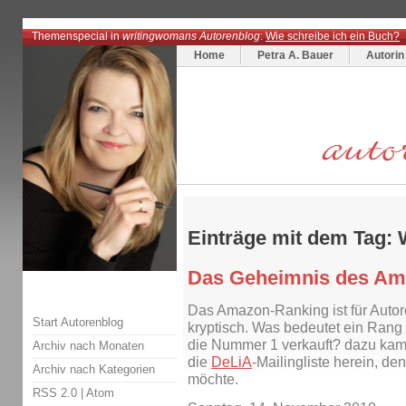
Themenspecial in
writingwomans Autorenblog
:
Wie schreibe ich ein Buch?
Home
Petra A. Bauer
Autorin
Einträge mit dem Tag:
Das Geheimnis des Am
Das Amazon-Ranking ist für Autor
Start Autorenblog
kryptisch. Was bedeutet ein Rang
die Nummer 1 verkauft? dazu kam 
Archiv nach Monaten
die
DeLiA
-Mailingliste herein, de
Archiv nach Kategorien
möchte.
RSS 2.0
|
Atom