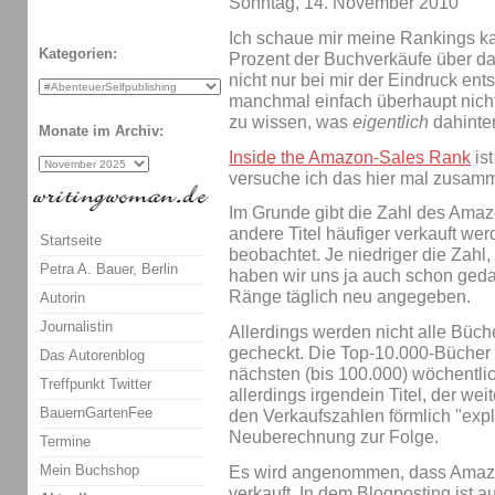
Sonntag, 14. November 2010
Ich schaue mir meine Rankings k
Kategorien:
Prozent der Buchverkäufe über da
nicht nur bei mir der Eindruck ent
manchmal einfach überhaupt nicht
zu wissen, was
eigentlich
dahinter
Monate im Archiv:
Inside the Amazon-Sales Rank
ist
versuche ich das hier mal zusam
Im Grunde gibt die Zahl des Amaz
andere Titel häufiger verkauft we
Startseite
beobachtet. Je niedriger die Zahl
Petra A. Bauer, Berlin
haben wir uns ja auch schon geda
Ränge täglich neu angegeben.
Autorin
Journalistin
Allerdings werden nicht alle Büch
gecheckt. Die Top-10.000-Bücher w
Das Autorenblog
nächsten (bis 100.000) wöchentlic
Treffpunkt Twitter
allerdings irgendein Titel, der wei
BauernGartenFee
den Verkaufszahlen förmlich "explo
Neuberechnung zur Folge.
Termine
Mein Buchshop
Es wird angenommen, dass Amazo
verkauft. In dem Blogposting ist 