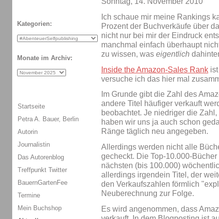
Sonntag, 14. November 2010
Ich schaue mir meine Rankings k
Kategorien:
Prozent der Buchverkäufe über da
nicht nur bei mir der Eindruck ent
manchmal einfach überhaupt nicht
zu wissen, was
eigentlich
dahinter
Monate im Archiv:
Inside the Amazon-Sales Rank
ist
versuche ich das hier mal zusam
Im Grunde gibt die Zahl des Amaz
andere Titel häufiger verkauft we
Startseite
beobachtet. Je niedriger die Zahl
Petra A. Bauer, Berlin
haben wir uns ja auch schon geda
Ränge täglich neu angegeben.
Autorin
Journalistin
Allerdings werden nicht alle Büch
gecheckt. Die Top-10.000-Bücher w
Das Autorenblog
nächsten (bis 100.000) wöchentlic
Treffpunkt Twitter
allerdings irgendein Titel, der wei
BauernGartenFee
den Verkaufszahlen förmlich "explo
Neuberechnung zur Folge.
Termine
Mein Buchshop
Es wird angenommen, dass Amazo
verkauft. In dem Blogposting ist 