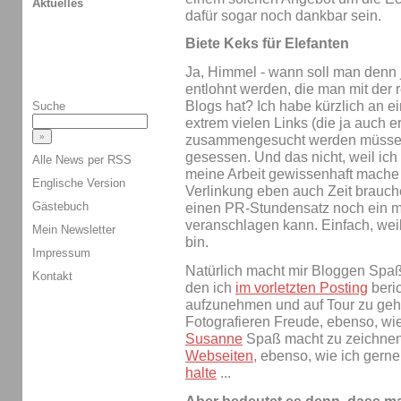
Aktuelles
dafür sogar noch dankbar sein.
Biete Keks für Elefanten
Ja, Himmel - wann soll man denn j
entlohnt werden, die man mit der 
Blogs hat? Ich habe kürzlich an e
Suche
extrem vielen Links (die ja auch 
zusammengesucht werden müssen
gesessen. Und das nicht, weil ich
Alle News per RSS
meine Arbeit gewissenhaft mache
Englische Version
Verlinkung eben auch Zeit brauche
Gästebuch
einen PR-Stundensatz noch ein m
veranschlagen kann. Einfach, weil
Mein Newsletter
bin.
Impressum
Natürlich macht mir Bloggen Spa
Kontakt
den ich
im vorletzten Posting
beri
aufzunehmen und auf Tour zu ge
Fotografieren Freude, ebenso, wi
Susanne
Spaß macht zu zeichnen
Webseiten
, ebenso, wie ich gern
halte
...