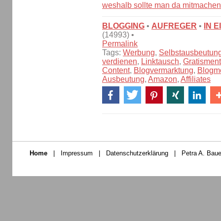
weshalb sollte man da mitmache
BLOGGING
•
AUFREGER
•
IN 
(14993) •
Permalink
Tags:
Werbung
,
Selbstausbeutun
verdienen
,
Linktausch
,
Gratismenta
Content
,
Blogvermarktung
,
Blogmo
Ausbeutung
,
Amazon
,
Affiliates
Home
|
Impressum
|
Datenschutzerklärung
|
Petra A. Baue