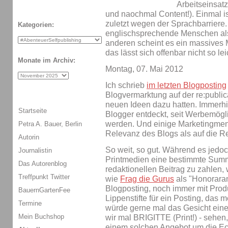
Arbeitseinsat
und naochmal Content!). Einmal is
zuletzt wegen der Sprachbarriere.
Kategorien:
englischsprechende Menschen al
anderen scheint es ein massives 
das lässt sich offenbar nicht so lei
Monate im Archiv:
Montag, 07. Mai 2012
Ich schrieb
im letzten Blogposting
Blogvermarktung auf der re:public
neuen Ideen dazu hatten. Immerhi
Startseite
Blogger entdeckt, seit Werbemögl
werden. Und einige Marketingmen
Petra A. Bauer, Berlin
Relevanz des Blogs als auf die R
Autorin
So weit, so gut. Während es jedoch 
Journalistin
Printmedien eine bestimmte Summ
Das Autorenblog
redaktionellen Beitrag zu zahlen, 
Treffpunkt Twitter
wie
Frag die Gurus
als "Honoraran
Blogposting, noch immer mit Pro
BauernGartenFee
Lippenstifte für ein Posting, das m
Termine
würde gerne mal das Gesicht eine
Mein Buchshop
wir mal BRIGITTE (Print!) - sehen
einem solchen Angebot um die Ec