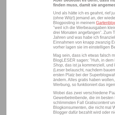
Aber bedeutet es denn, dass m
finden muss, damit sie angemes
Und als hätte ich es geahnt, rief 
(ohne Witz!) jemand an, der wieder
Blogposting in meinem
Gartenblo
"weil ich die Werbeausgaben klein
drei Monaten angefangen". Zum Te
Jahren und was habe ich finanzie
Einnahmen von knapp zwanzig Euro
vorher lagen sie im einstelligen B
Mag sein, dass ich etwas falsch 
BlogLESER sagen: "Huh, in dem B
Shop
, das ist ja kommerziell, und
(Leser belauscht, nachdem bauern
ersten Platz bei der Superblogwah
ändern. Alles gratis haben wollen
Werbung, so funktioniert das irge
Wobei das zwei verschiedene Paa
Gewerbetreibende, die im besten 
schlimmsten Fall Gratis
content
und
Blogkonsumenten, die nicht mal
Blogger dafür bezahlt wird oder n