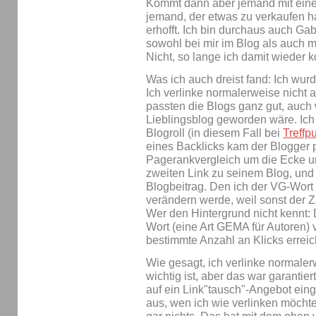
Kommt dann aber jemand mit einem
jemand, der etwas zu verkaufen h
erhofft. Ich bin durchaus auch Ga
sowohl bei mir im Blog als auch
Nicht, so lange ich damit wieder k
Was ich auch dreist fand: Ich wur
Ich verlinke normalerweise nicht 
passten die Blogs ganz gut, auch 
Lieblingsblog geworden wäre. Ich 
Blogroll (in diesem Fall bei
Treffp
eines Backlicks kam der Blogger p
Pagerankvergleich um die Ecke und
zweiten Link zu seinem Blog, und 
Blogbeitrag. Den ich der VG-Wort 
verändern werde, weil sonst der Zä
Wer den Hintergrund nicht kennt: 
Wort (eine Art GEMA für Autoren) v
bestimmte Anzahl an Klicks erreic
Wie gesagt, ich verlinke normaler
wichtig ist, aber das war garantier
auf ein Link"tausch"-Angebot eing
aus, wen ich wie verlinken möcht