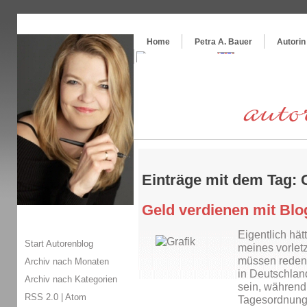
Themenspecial in
writingwomans Autorenblog
:
Wie schreibe ich ein Buch?
Home
Petra A. Bauer
Autorin
Einträge mit dem Tag:
Geld verdienen mit Blo
Eigentlich hät
Start Autorenblog
meines vorlet
müssen reden!
Archiv nach Monaten
in Deutschlan
Archiv nach Kategorien
sein, während
RSS 2.0
|
Atom
Tagesordnung 