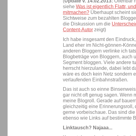
(
Update v. 14.02.2013:
Offenbar h
siehe
Was ist eigentlich Flattr, u
mitmachen?
Überhaupt scheint sic
Sichtweise zum bezahlten Blogge
die Diskussion um die
Unterschei
Content-Autor
zeigt)
Ich habe insgesamt den Eindruck
Land eher im Nicht-gönnen-Können
anderen Bloggern verlinke ich tats
Blogbeträge von Bloggern, auch u
Segment bloggen. Viele andere tu
herrscht hierzulande, dabei lebt d
wäre es doch kein Netz sondern e
verlaufenden Einbahnstraßen.
Das ist auch so einne Binsenweish
gar nicht oft genug sagen. Wenn mi
meine Blogroll. Gerade auf bauern
gleichzeitig eine Erinnerungsroll,
gerne vorbeischaue. Das sind die 
ebenso wie Links auf bestimmte B
Linktausch? Najaaa...